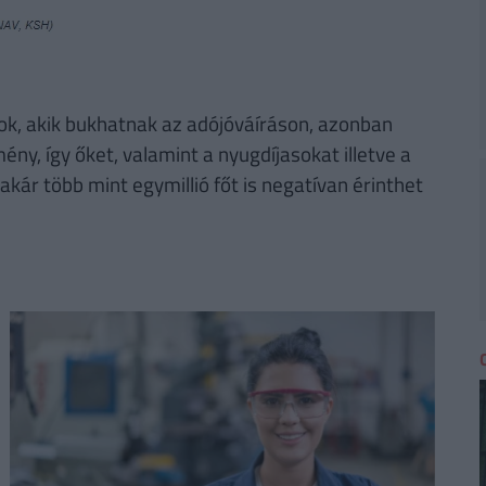
zok, akik bukhatnak az adójóváíráson, azonban
y, így őket, valamint a nyugdíjasokat illetve a
akár több mint egymillió főt is negatívan érinthet