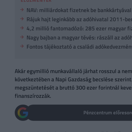
NAV: milliárdokat fizetnek be bankkártyáva
Rájuk hajt leginkább az adóhivatal 2011-be
4,2 millió fantomadózó: 285 ezer magyar fi
Nagy bajban a magyar tévés: rászáll az adóh
Fontos tájékoztató a családi adókedvezmén
Akár egymillió munkavállaló járhat rosszul a ne
következtében a Napi Gazdaság becslése szerint.
megszüntetését a bruttó 300 ezer forintnál kev
finanszírozzák.
Pénzcentrum előresoro