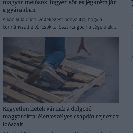
magyar melósok: ingyen sör és jégkrém jár
a gyárakban
A kánikula elleni védekezést bonyolítja, hogy a
kormányzati elvárásokkal összhangban a cégeknek az
energiafogyasztásukat is mérsékelniük kell.
Kegyetlen hetek várnak a dolgozó
magyarokra: életveszélyes csapdát rejt ez az
időszak