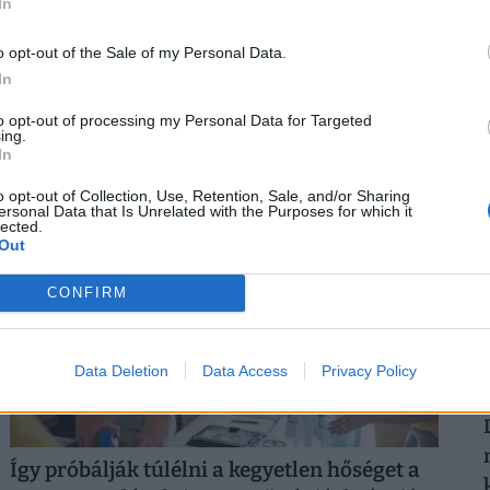
In
Olyan válság csapott le Oroszországra,
amire senki sem számított: teljesen
o opt-out of the Sale of my Personal Data.
elfogytak az emberek, bénulás fenyegeti az
In
2
országot
to opt-out of processing my Personal Data for Targeted
Súlyos munkaerőhiányt és fenntarthatatlan bérspirált
ing.
In
okozott Oroszországban a háborús gazdálkodás.
o opt-out of Collection, Use, Retention, Sale, and/or Sharing
ersonal Data that Is Unrelated with the Purposes for which it
lected.
2
Out
CONFIRM
Data Deletion
Data Access
Privacy Policy
Így próbálják túlélni a kegyetlen hőséget a