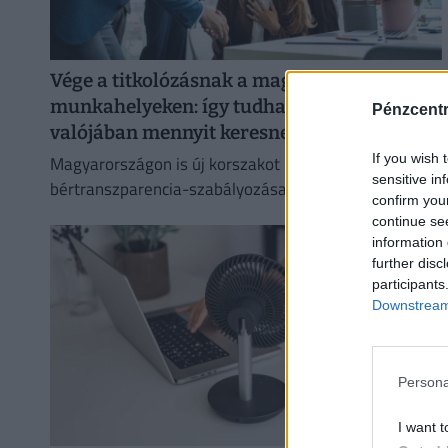
Vége a titkolózásnak a magyar
munkahelyeken: így tudhatod meg végre,
Pénzcent
valójában mennyit keresnek a többiek
If you wish 
Magyarországon is új korszakot hoz az Európai Unió
sensitive in
bértranszparencia-szabályozása, amely minden
confirm you
eddiginél átláthatóbbá teszi a vállalati javadalmazást:
continue se
information 
further disc
participants
Downstream 
Persona
I want t