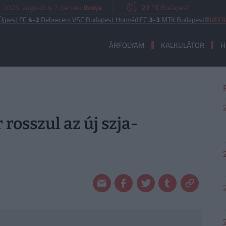
2026. augusztus 7. péntek
Ibolya
27 °C
Budapest
C
4-2
Debreceni VSC
|
Budapest Honvéd FC
3-3
MTK Budapest
UEFA EURÓPA
ÁRFOLYAM
KALKULÁTOR
H
rosszul az új szja-