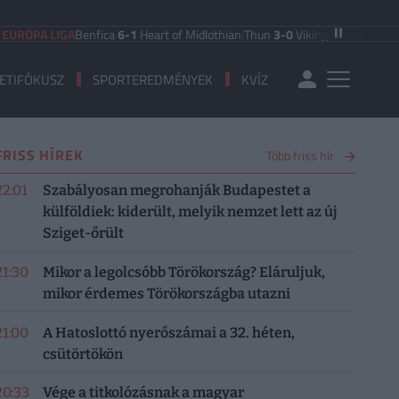
 LIGA
Benfica
6-1
Heart of Midlothian
|
Thun
3-0
Vikingur Reykjavik
|
PAOK Sal
ETIFÓKUSZ
SPORTEREDMÉNYEK
KVÍZ
FRISS HÍREK
Több friss hír
22:01
Szabályosan megrohanják Budapestet a
külföldiek: kiderült, melyik nemzet lett az új
Sziget-őrült
21:30
Mikor a legolcsóbb Törökország? Eláruljuk,
mikor érdemes Törökországba utazni
21:00
A Hatoslottó nyerőszámai a 32. héten,
csütörtökön
20:33
Vége a titkolózásnak a magyar