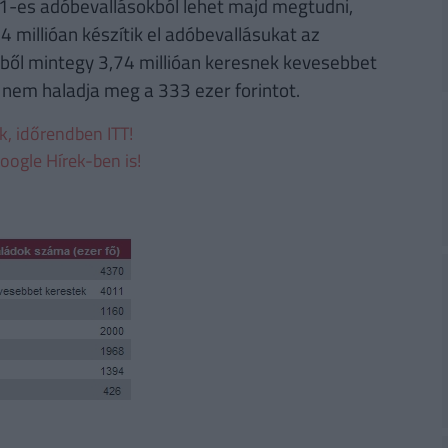
1-es adóbevallásokból lehet majd megtudni,
4 millióan készítik el adóbevallásukat az
erből mintegy 3,74 millióan keresnek kevesebbet
 nem haladja meg a 333 ezer forintot.
ek, időrendben ITT!
oogle Hírek-ben is!