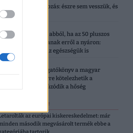
mindennapi mobilozás: észre sem vesszük, és
máris kész a baj
026. augusztus 6.
Komoly baj is lehet abból, ha az 50 pluszos
magyarok lemondanak erről a nyáron:
könnyen rámehet az egészségük is
026. augusztus 6.
Készül a válságforgatókönyv a magyar
munkahelyeken: erre kötelezhetik a
dolgozókat, ha elhúzódik a hőség
ERRŐL NE MARADJ LE!
Letarolták az európai kiskereskedelmet: már
minden második megvásárolt termék ebbe a
kategóriába tartozik