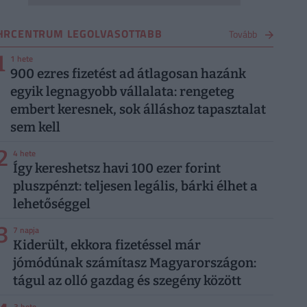
HRCENTRUM LEGOLVASOTTABB
Tovább
1
1 hete
900 ezres fizetést ad átlagosan hazánk
egyik legnagyobb vállalata: rengeteg
embert keresnek, sok álláshoz tapasztalat
sem kell
2
4 hete
Így kereshetsz havi 100 ezer forint
pluszpénzt: teljesen legális, bárki élhet a
lehetőséggel
3
7 napja
Kiderült, ekkora fizetéssel már
jómódúnak számítasz Magyarországon:
tágul az olló gazdag és szegény között
3 hete