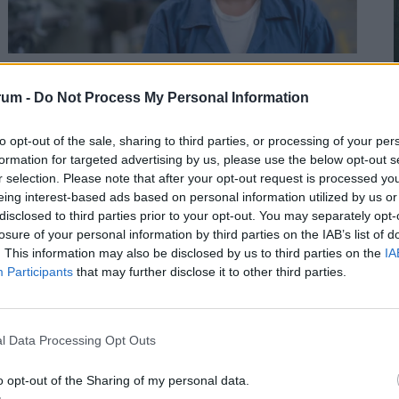
Ezzel a melóval degeszre kereshetik
magukat a magyar fiatalok: óránként 4000
rum -
Do Not Process My Personal Information
forintot is fizetnek
2
to opt-out of the sale, sharing to third parties, or processing of your per
A magyar diákmunkapiac elmúlt másfél évtizede
formation for targeted advertising by us, please use the below opt-out s
lényegében egyetlen nagy átrendeződés története.
r selection. Please note that after your opt-out request is processed y
eing interest-based ads based on personal information utilized by us or
disclosed to third parties prior to your opt-out. You may separately opt-
losure of your personal information by third parties on the IAB’s list of
2
. This information may also be disclosed by us to third parties on the
IA
Participants
that may further disclose it to other third parties.
l Data Processing Opt Outs
2
o opt-out of the Sharing of my personal data.