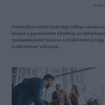
Potenciálisan tehát közel négy millióan vannak a
közülük a gyerekeseket kárpótolja az adókedvezmén
munkanélkülieket kiszűrve a listából kiderül, hogy 
a adórendszer változása.