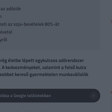
l az adózók
n
zeti az szja-bevételek 80%-át
ivatal
yről
mrég életbe lépett egykulcsos adórendszer
 A kedvezményeket, valamint a felső kulcs
esebbet kereső gyermektelen munkavállalók
lása a Google találatokban