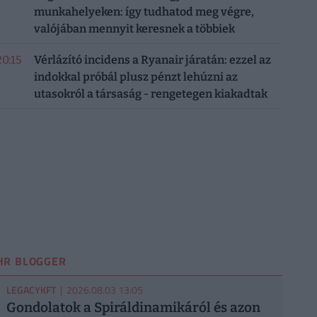
munkahelyeken: így tudhatod meg végre,
valójában mennyit keresnek a többiek
20:15
Vérlázító incidens a Ryanair járatán: ezzel az
indokkal próbál plusz pénzt lehúzni az
utasokról a társaság - rengetegen kiakadtak
HR BLOGGER
LEGACYKFT
| 2026.08.03 13:05
Gondolatok a Spiráldinamikáról és azon