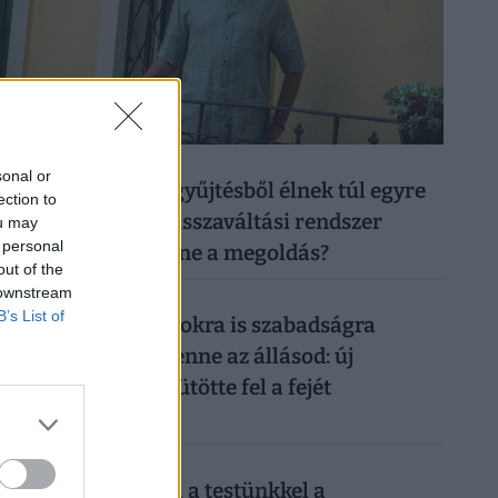
026. augusztus 6.
sonal or
50 forintos palackgyűjtésből élnek túl egyre
ection to
többen: tényleg a visszaváltási rendszer
ou may
 personal
megszüntetése lenne a megoldás?
out of the
 downstream
026. augusztus 5.
B’s List of
Így mehetsz hónapokra is szabadságra
anélkül, hogy rámenne az állásod: új
munkahelyi fogás ütötte fel a fejét
Magyarországon
026. augusztus 6.
Sokkoló, mit művel a testünkkel a