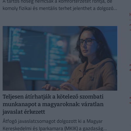
A tartós hőség nemcsak a komfortérzetet rontja, de
komoly fizikai és mentális terhet jelenthet a dolgozók
számára.
Teljesen átírhatják a kötelező szombati
munkanapot a magyaroknak: váratlan
javaslat érkezett
Átfogó javaslatcsomagot dolgozott ki a Magyar
Kereskedelmi és Iparkamara (MKIK) a gazdaság