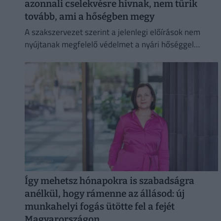
azonnali cselekvésre hívnak, nem tűrik
tovább, ami a hőségben megy
A szakszervezet szerint a jelenlegi előírások nem
nyújtanak megfelelő védelmet a nyári hőséggel
szemben, ezért aláírásgyűjtést indítottak a dolgozók
egészségének védelmében.
Így mehetsz hónapokra is szabadságra
anélkül, hogy rámenne az állásod: új
munkahelyi fogás ütötte fel a fejét
Magyarországon