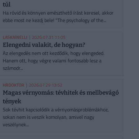
túl
Ha rövid és könnyen emészthető írást keresel, akkor
ebbe most ne kezdj bele! "The psychology of the...
LASKAINELLI
| 2026.07.31 11:05
Elengedni valakit, de hogyan?
Az elengedés nem ott kezdődik, hogy elengeded.
Hanem ott, hogy végre valami fontosabb lesz a
számodr...
HRDOKTOR
| 2026.07.29 13:52
Magas vérnyomás: tévhitek és mellbevágó
tények
Sok tévhit kapcsolódik a vérnyomásproblémákhoz,
sokan nem is veszik komolyan, amivel nagy
veszélynek...