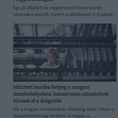
Egy jól időzített és megtervezett karrierszünet
nemcsak a vezetőt, hanem a vállalkozást is új pályára
állíthatja.
Időzített bomba ketyeg a magyar
munkahelyeken: hamarosan százezrével
tűnnek el a dolgozók
Bár a magyar munkaerőpiac látszólag stabil, hiszen a
foglalkoztatottság továbbra is magas, a