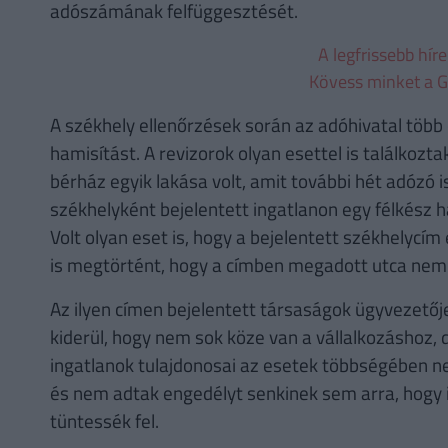
adószámának felfüggesztését.
A legfrissebb hír
Kövess minket a G
A székhely ellenőrzések során az adóhivatal több 
hamisítást. A revizorok olyan esettel is találkozt
bérház egyik lakása volt, amit további hét adózó i
székhelyként bejelentett ingatlanon egy félkész há
Volt olyan eset is, hogy a bejelentett székhelycím
is megtörtént, hogy a címben megadott utca nem i
Az ilyen címen bejelentett társaságok ügyvezetője
kiderül, hogy nem sok köze van a vállalkozáshoz,
ingatlanok tulajdonosai az esetek többségében ne
és nem adtak engedélyt senkinek sem arra, hogy i
tüntessék fel.