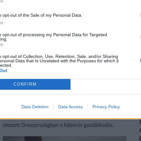
In
o opt-out of the Sale of my Personal Data.
In
2
to opt-out of processing my Personal Data for Targeted
ing.
In
o opt-out of Collection, Use, Retention, Sale, and/or Sharing
ersonal Data that Is Unrelated with the Purposes for which it
2
lected.
Out
Olyan válság csapott le Oroszországra,
CONFIRM
amire senki sem számított: teljesen
elfogytak az emberek, bénulás fenyegeti az
országot
Data Deletion
Data Access
Privacy Policy
Súlyos munkaerőhiányt és fenntarthatatlan bérspirált
okozott Oroszországban a háborús gazdálkodás.