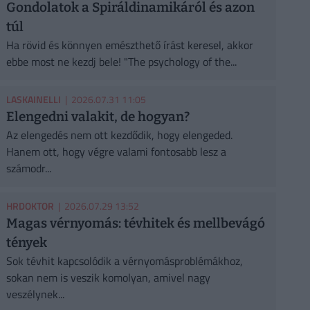
Gondolatok a Spiráldinamikáról és azon
túl
Ha rövid és könnyen emészthető írást keresel, akkor
ebbe most ne kezdj bele! "The psychology of the...
LASKAINELLI
| 2026.07.31 11:05
Elengedni valakit, de hogyan?
Az elengedés nem ott kezdődik, hogy elengeded.
Hanem ott, hogy végre valami fontosabb lesz a
számodr...
HRDOKTOR
| 2026.07.29 13:52
Magas vérnyomás: tévhitek és mellbevágó
tények
Sok tévhit kapcsolódik a vérnyomásproblémákhoz,
sokan nem is veszik komolyan, amivel nagy
veszélynek...