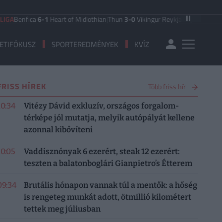
fica
6-1
Heart of Midlothian
|
Thun
3-0
Vikingur Reykjavik
|
PAOK Saloniki
0-1
ETIFÓKUSZ
SPORTEREDMÉNYEK
KVÍZ
FRISS HÍREK
Több friss hír
10:34
Vitézy Dávid exkluzív, országos forgalom-
térképe jól mutatja, melyik autópályát kellene
azonnal kibővíteni
10:05
Vaddisznónyak 6 ezerért, steak 12 ezerért:
teszten a balatonboglári Gianpietro’s Étterem
09:34
Brutális hónapon vannak túl a mentők: a hőség
is rengeteg munkát adott, ötmillió kilométert
tettek meg júliusban