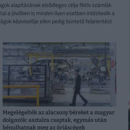
gok alapításának elsődleges célja fiktív számlák
tal a jövőben is minden ilyen esetben intézkedik a
gok képviselője ellen pedig büntető feljelentést
Megelégelték az alacsony béreket a magyar
dolgozók: asztalra csaptak, egymás után
bénulhatnak meg az óriáscégek