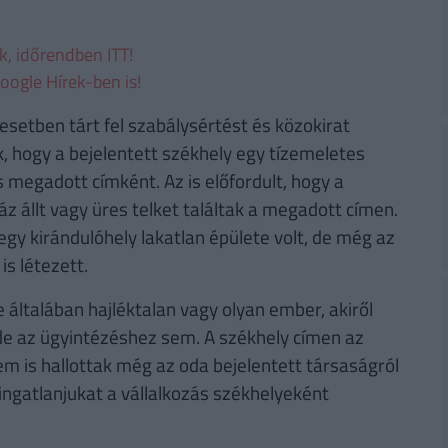
ek, időrendben ITT!
oogle Hírek-ben is!
esetben tárt fel szabálysértést és közokirat
ak, hogy a bejelentett székhely egy tízemeletes
s megadott címként. Az is előfordult, hogy a
z állt vagy üres telket találtak a megadott címen.
 egy kirándulóhely lakatlan épülete volt, de még az
s létezett.
 általában hajléktalan vagy olyan ember, akiről
 de az ügyintézéshez sem. A székhely címen az
m is hallottak még az oda bejelentett társaságról
ngatlanjukat a vállalkozás székhelyeként