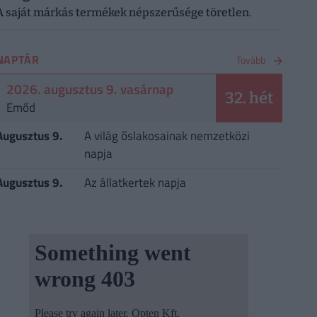
A saját márkás termékek népszerűsége töretlen.
NAPTÁR
Tovább
2026. augusztus 9. vasárnap
32. hét
Emőd
Augusztus 9.
A világ őslakosainak nemzetközi
napja
Augusztus 9.
Az állatkertek napja