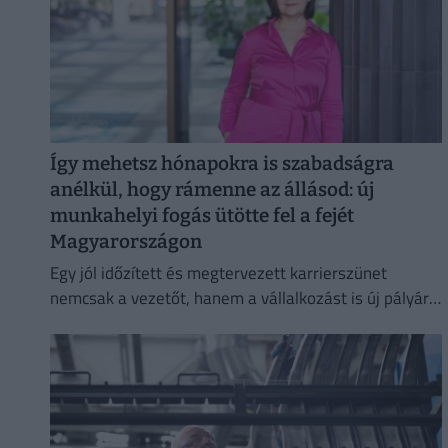
Így mehetsz hónapokra is szabadságra
anélkül, hogy rámenne az állásod: új
munkahelyi fogás ütötte fel a fejét
Magyarországon
Egy jól időzített és megtervezett karrierszünet
nemcsak a vezetőt, hanem a vállalkozást is új pályára
állíthatja.