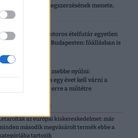
Vezetői engedély megszerzésének menete,
ára
026. augusztus 8.
Ennyit keres egy motoros ételfutár egyetlen
hét alatt 2026-ban Budapesten: főállásban is
durván megéri
026. augusztus 8.
Nem elég mélyen a zsebbe nyúlni:
magánellátásban is egy évet kell várni a
magyar férfiaknak erre a műtétre
ERRŐL NE MARADJ LE!
Letarolták az európai kiskereskedelmet: már
minden második megvásárolt termék ebbe a
kategóriába tartozik