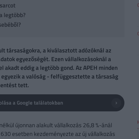
sarcot
 a legtöbb?
zsebéből?
ult társaságokra, a kiválasztott adózóknál az
 adatok egyezőségét. Ezen vállalkozásoknál a
el akadt eddig a legtöbb gond. Az APEH minden
 egyezik a valóság - felfüggesztette a társaság
entést tett.
lása a Google találatokban
nélkül újonnan alakult vállalkozás 26,8 %-ánál
ó 630 esetben kezdeményezte az új vállalkozás