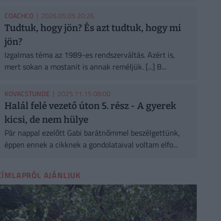
COACHCO
| 2026.05.05 20:26
Tudtuk, hogy jön? És azt tudtuk, hogy mi
jön?
Izgalmas téma az 1989-es rendszerváltás. Azért is,
mert sokan a mostanit is annak reméljük. [...] B...
KOVACSTUNDE
| 2025.11.15 08:00
Halál felé vezető úton 5. rész - A gyerek
kicsi, de nem hülye
Pár nappal ezelőtt Gabi barátnőmmel beszélgettünk,
éppen ennek a cikknek a gondolataival voltam elfo...
CÍMLAPRÓL AJÁNLJUK