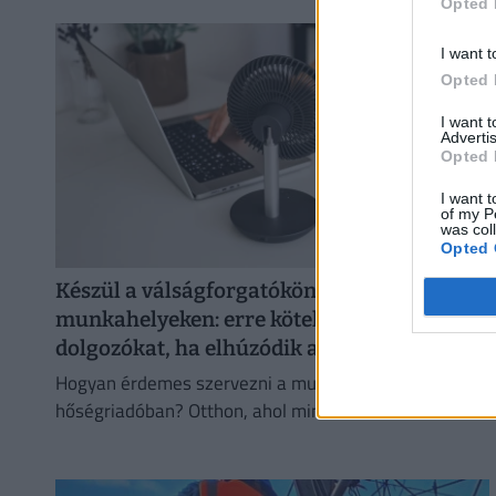
Opted 
eddiginél átláthatóbbá teszi a vállalati javadalmazást:
I want t
Opted 
I want 
Advertis
Opted 
I want t
of my P
was col
Opted 
Készül a válságforgatókönyv a magyar
munkahelyeken: erre kötelezhetik a
dolgozókat, ha elhúzódik a hőség
Hogyan érdemes szervezni a munkavégzést
hőségriadóban? Otthon, ahol mindenki külön hűti a
lakását, vagy egy korszerű, energiahatékony
irodaházban, ahol a hűtés központilag működik.