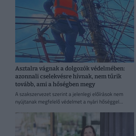
Asztalra vágnak a dolgozók védelmében:
azonnali cselekvésre hívnak, nem tűrik
tovább, ami a hőségben megy
A szakszervezet szerint a jelenlegi előírások nem
nyújtanak megfelelő védelmet a nyári hőséggel
szemben, ezért aláírásgyűjtést indítottak a dolgozók
egészségének védelmében.