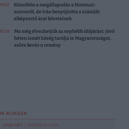
09:02
Küszöbön a megállapodás a Hormuzi-
szorosról, de Irán benyújtotta a számlát:
elképesztő árat követelnek
08:34
Ma még élvezhetjük az enyhébb időjárást: jövő
héten ismét hőség tarolja le Magyarországot,
esőre kevés a remény
HR BLOGGER
LEGACYKFT
| 2026.08.03 13:05