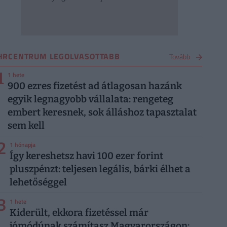
HRCENTRUM LEGOLVASOTTABB
Tovább
1
1 hete
900 ezres fizetést ad átlagosan hazánk
egyik legnagyobb vállalata: rengeteg
embert keresnek, sok álláshoz tapasztalat
sem kell
2
1 hónapja
Így kereshetsz havi 100 ezer forint
pluszpénzt: teljesen legális, bárki élhet a
lehetőséggel
3
1 hete
Kiderült, ekkora fizetéssel már
jómódúnak számítasz Magyarországon: