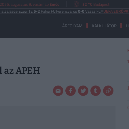
2026. augusztus 9. vasárnap
Emőd
32 °C
Budapest
gerszegi TE
5-2
Paksi FC
|
Ferencváros
0-0
Vasas FC
UEFA EURÓPA LIGA
Ben
ÁRFOLYAM
KALKULÁTOR
H
el az APEH