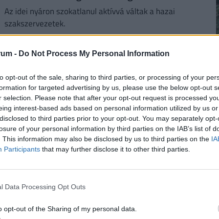
Az idei nyáron szokatlanul aktívvá váltak a hazai
szakszervezetek.
rum -
Do Not Process My Personal Information
to opt-out of the sale, sharing to third parties, or processing of your per
2
formation for targeted advertising by us, please use the below opt-out s
r selection. Please note that after your opt-out request is processed y
eing interest-based ads based on personal information utilized by us or
disclosed to third parties prior to your opt-out. You may separately opt-
losure of your personal information by third parties on the IAB’s list of
. This information may also be disclosed by us to third parties on the
IA
2
Participants
that may further disclose it to other third parties.
Ezzel a melóval degeszre kereshetik
magukat a magyar fiatalok: óránként 4000
forintot is fizetnek
l Data Processing Opt Outs
A magyar diákmunkapiac elmúlt másfél évtizede
2
o opt-out of the Sharing of my personal data.
lényegében egyetlen nagy átrendeződés története.