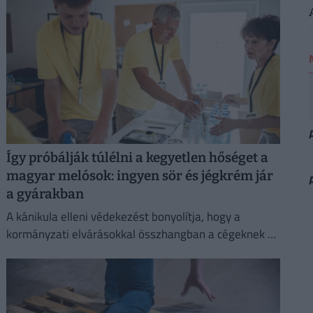
Így próbálják túlélni a kegyetlen hőséget a
magyar melósok: ingyen sör és jégkrém jár
a gyárakban
A kánikula elleni védekezést bonyolítja, hogy a
kormányzati elvárásokkal összhangban a cégeknek az
energiafogyasztásukat is mérsékelniük kell.