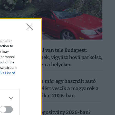
sonal or
026. augusztus 9.
ection to
Életveszélyes fákkal van tele Budapest:
ou may
bármikor kidőlhetnek, vigyázz hová parkolsz,
 personal
out of the
merre sétálsz ezeken a helyeken
 downstream
B’s List of
026. augusztus 8.
Ezért a kutyáért ma már egy használt autó
árát is elkérik: ennyiért veszik a magyarok a
legnépszerűbb fajtákat 2026-ban
026. augusztus 8.
Mennyibe kerül a jogosítvány 2026-ban?