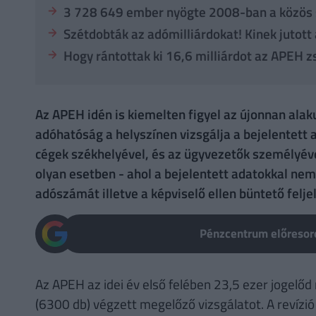
3 728 649 ember nyögte 2008-ban a közös 
Szétdobták az adómilliárdokat! Kinek jutott
Hogy rántottak ki 16,6 milliárdot az APEH 
Az APEH idén is kiemelten figyel az újonnan alak
adóhatóság a helyszínen vizsgálja a bejelentett
cégek székhelyével, és az ügyvezetők személyév
olyan esetben - ahol a bejelentett adatokkal nem
adószámát illetve a képviselő ellen büntető feljel
Pénzcentrum előresoro
Az APEH az idei év első felében 23,5 ezer jogelőd 
(6300 db) végzett megelőző vizsgálatot. A revízi