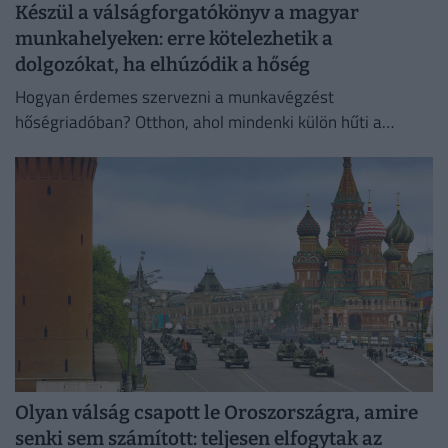
Készül a válságforgatókönyv a magyar
munkahelyeken: erre kötelezhetik a
dolgozókat, ha elhúzódik a hőség
Hogyan érdemes szervezni a munkavégzést
hőségriadóban? Otthon, ahol mindenki külön hűti a
lakását, vagy egy korszerű, energiahatékony
irodaházban, ahol a hűtés központilag működik.
Olyan válság csapott le Oroszországra, amire
senki sem számított: teljesen elfogytak az