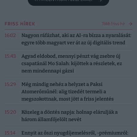
FRISS HÍREK
Több friss hír
16:02
Nagyon ráfázhat, aki az AI-ra bízza a nyaralását:
egyre több magyart ver át az új digitális trend
15:43
Agyad eldobod, mennyi pénzt vág zsebre új
csapatánál Mo Salah: kijöttek a részletek, ez
nem mindennapi gázsi
15:29
Még mindig nehéz a helyzet a Paksi
Atomerőműnél: alig tizedét termeli a
megszokottnak, most jött a friss jelentés
15:20
Közeleg a döntés napja: holnap elárulják a
három államfőjelölt nevét
15:14
Ennyit az őszi nyugdíjemelésről, -prémiumról: