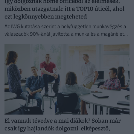
Így dolgoznak home officeból az élelmesek,
miközben utazgatnak: itt a TOP10 úticél, ahol
ezt legkönnyebben megteheted
Az IWG kutatása szerint a helyfüggetlen munkavégzés a
válaszadók 90%-ánál javította a munka és a magánélet
egyensúlyát, míg 80%-uk produktívabbnak érzi magát.
El vannak tévedve a mai diákok? Sokan már
csak így hajlandók dolgozni: elképesztő,