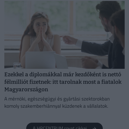
Ezekkel a diplomákkal már kezdőként is nettó
félmilliót fizetnek: itt tarolnak most a fiatalok
Magyarországon
A mérnöki, egészségügyi és gyártási szektorokban
komoly szakemberhiánnyal küzdenek a vállalatok.
A HRCENTRUM rovat cikkei