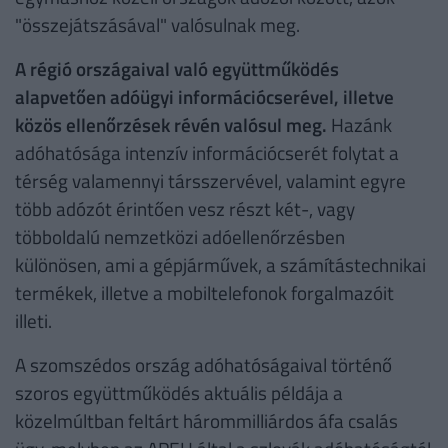
"összejátszásával" valósulnak meg.
A régió országaival való együttműködés
alapvetően adóügyi információcserével, illetve
közös ellenőrzések révén valósul meg.
Hazánk
adóhatósága intenzív információcserét folytat a
térség valamennyi társszervével, valamint egyre
több adózót érintően vesz részt két-, vagy
többoldalú nemzetközi adóellenőrzésben
különösen, ami a gépjárművek, a számítástechnikai
termékek, illetve a mobiltelefonok forgalmazóit
illeti.
A szomszédos ország adóhatóságaival történő
szoros együttműködés aktuális példája a
közelmúltban feltárt hárommilliárdos áfa csalás