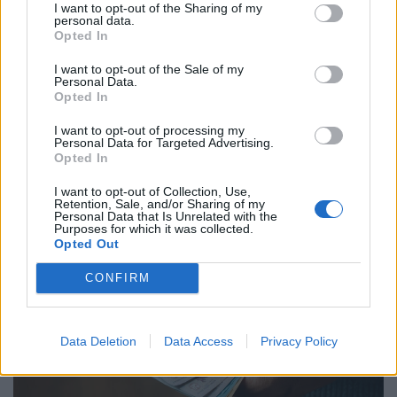
I want to opt-out of the Sharing of my
personal data.
Opted In
I want to opt-out of the Sale of my
Personal Data.
900 ezres a fizetés átlagosan ennél a hazai
Opted In
vállalatnál: sok álláshoz még tapasztalat sem
I want to opt-out of processing my
kell
Personal Data for Targeted Advertising.
Opted In
Heti összefoglaló a Pénzcentrum legolvasottabb
cikkeiből: ezek a témák mozgatták meg leginkább az
I want to opt-out of Collection, Use,
olvasókat.
Retention, Sale, and/or Sharing of my
Personal Data that Is Unrelated with the
Purposes for which it was collected.
Opted Out
CONFIRM
Data Deletion
Data Access
Privacy Policy