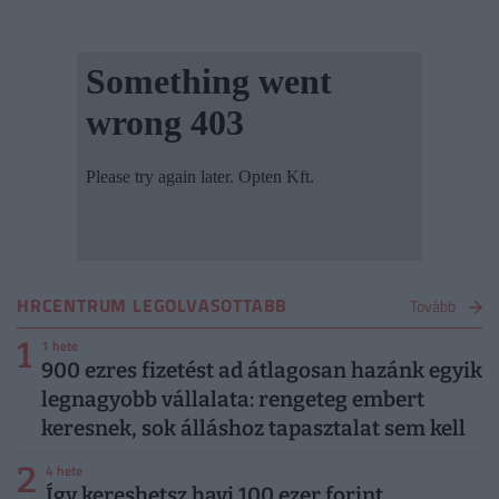
HRCENTRUM LEGOLVASOTTABB
Tovább
1
1 hete
900 ezres fizetést ad átlagosan hazánk egyik
legnagyobb vállalata: rengeteg embert
keresnek, sok álláshoz tapasztalat sem kell
2
4 hete
Így kereshetsz havi 100 ezer forint