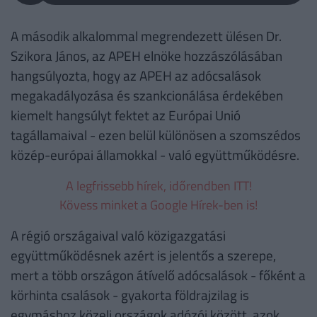
A második alkalommal megrendezett ülésen Dr.
Szikora János, az APEH elnöke hozzászólásában
hangsúlyozta, hogy az APEH az adócsalások
megakadályozása és szankcionálása érdekében
kiemelt hangsúlyt fektet az Európai Unió
tagállamaival - ezen belül különösen a szomszédos
közép-európai államokkal - való együttműködésre.
A legfrissebb hírek, időrendben ITT!
Kövess minket a Google Hírek-ben is!
A régió országaival való közigazgatási
együttműködésnek azért is jelentős a szerepe,
mert a több országon átívelő adócsalások - főként a
körhinta csalások - gyakorta földrajzilag is
egymáshoz közeli országok adózói között, azok