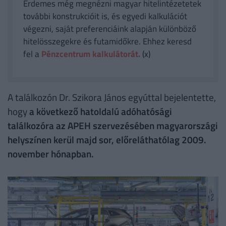
Érdemes még megnézni magyar hitelintézetetek
további konstrukcióit is, és egyedi kalkulációt
végezni, saját preferenciáink alapján különböző
hitelösszegekre és futamidőkre. Ehhez keresd
fel a
Pénzcentrum kalkulátorát.
(x)
A találkozón Dr. Szikora János egyúttal bejelentette,
hogy
a következő hatoldalú adóhatósági
találkozóra az APEH szervezésében magyarországi
helyszínen kerül majd sor, előreláthatólag 2009.
november hónapban.