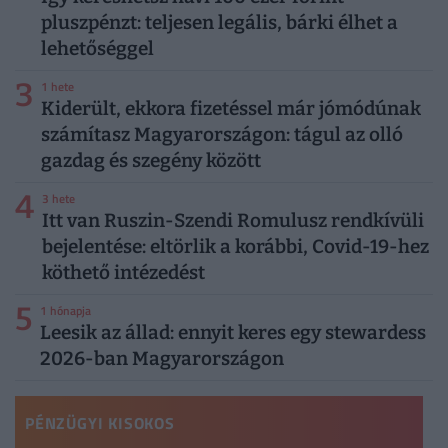
pluszpénzt: teljesen legális, bárki élhet a
lehetőséggel
3
1 hete
Kiderült, ekkora fizetéssel már jómódúnak
számítasz Magyarországon: tágul az olló
gazdag és szegény között
4
3 hete
Itt van Ruszin-Szendi Romulusz rendkívüli
bejelentése: eltörlik a korábbi, Covid-19-hez
köthető intézedést
5
1 hónapja
Leesik az állad: ennyit keres egy stewardess
2026-ban Magyarországon
PÉNZÜGYI KISOKOS