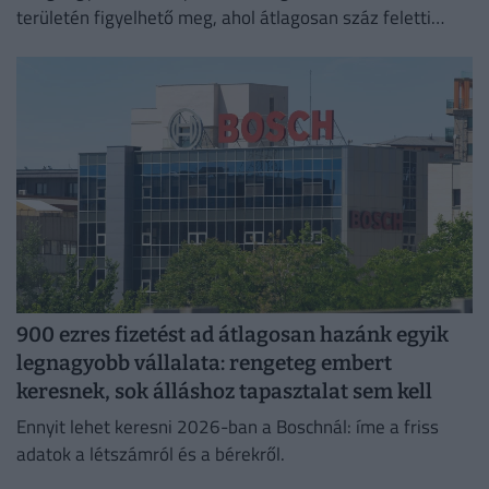
területén figyelhető meg, ahol átlagosan száz feletti
jelentkező juthat egy pályakezdő állásra.
900 ezres fizetést ad átlagosan hazánk egyik
legnagyobb vállalata: rengeteg embert
keresnek, sok álláshoz tapasztalat sem kell
Ennyit lehet keresni 2026-ban a Boschnál: íme a friss
adatok a létszámról és a bérekről.