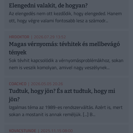
Elengedni valakit, de hogyan?
Az elengedés nem ott kezdődik, hogy elengeded. Hanem
ott, hogy végre valami fontosabb lesz a számodr...
HRDOKTOR
| 2026.07.29 13:52
Magas vérnyomás: tévhitek és mellbevágó
tények
Sok tévhit kapcsolódik a vérnyomásproblémákhoz, sokan
nem is veszik komolyan, amivel nagy veszélynek...
COACHCO
| 2026.05.05 20:26
Tudtuk, hogy jön? És azt tudtuk, hogy mi
jön?
Izgalmas téma az 1989-es rendszerváltás. Azért is, mert
sokan a mostanit is annak reméljük. [...] B...
KOVACSTUNDE
| 2025.11.15 08:00