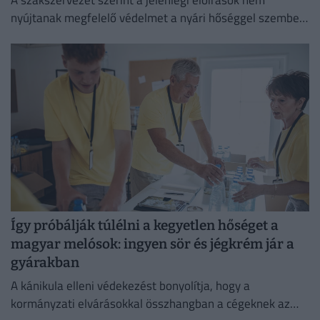
A szakszervezet szerint a jelenlegi előírások nem
nyújtanak megfelelő védelmet a nyári hőséggel szemben,
ezért aláírásgyűjtést indítottak a dolgozók egészségének
védelmében.
Így próbálják túlélni a kegyetlen hőséget a
magyar melósok: ingyen sör és jégkrém jár a
gyárakban
A kánikula elleni védekezést bonyolítja, hogy a
kormányzati elvárásokkal összhangban a cégeknek az