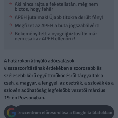
Aki nincs rajta a feketelistán, még nem
biztos, hogy fehér
APEH jutalmak! Újabb titokra derült fény!
Megfizet az APEH a buta jogszabályért!
Bekeményített a nyugdíjbiztosító: már
nem csak az APEH ellenőriz!
A határokon átnyúló adócsalások
visszaszorításának érdekében a szorosabb és
szélesebb körű együttműködésről tárgyaltak a
cseh, a magyar, a lengyel, az osztrák, a szlovák és a
szlovén adóhatóság legfelsőbb vezetői március
19-én Pozsonyban.
Pénzcentrum előresorolása a Google találatokban