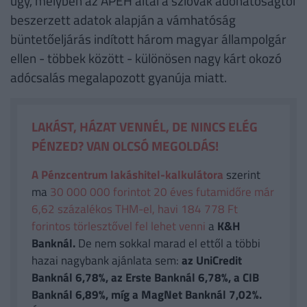
ügy, melyben az APEH által a szlovák adóhatóságtól
beszerzett adatok alapján a vámhatóság
büntetőeljárás indított három magyar állampolgár
ellen - többek között - különösen nagy kárt okozó
adócsalás megalapozott gyanúja miatt.
LAKÁST, HÁZAT VENNÉL, DE NINCS ELÉG
PÉNZED? VAN OLCSÓ MEGOLDÁS!
A Pénzcentrum lakáshitel-kalkulátora
szerint
ma
30 000 000 forintot 20 éves futamidőre már
6,62 százalékos THM-el, havi 184 778 Ft
forintos törlesztővel fel lehet venni
a
K&H
Banknál.
De nem sokkal marad el ettől a többi
hazai nagybank ajánlata sem:
az UniCredit
Banknál 6,78%, az Erste Banknál 6,78%, a CIB
Banknál 6,89%, míg a MagNet Banknál 7,02%.