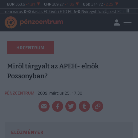
EUR
363.6
-1.81
CHF
389.27
-1.06
USD
314.72
-2.25
os
0-0
Vasas FC
|
Győri ETO FC
4-0
Nyíregyháza
|
Újpest FC
4-2
Debreceni VSC
|
HRCENTRUM
Miről tárgyalt az APEH- elnök
Pozsonyban?
PÉNZCENTRUM
2009. március 25. 17:30
ELŐZMÉNYEK