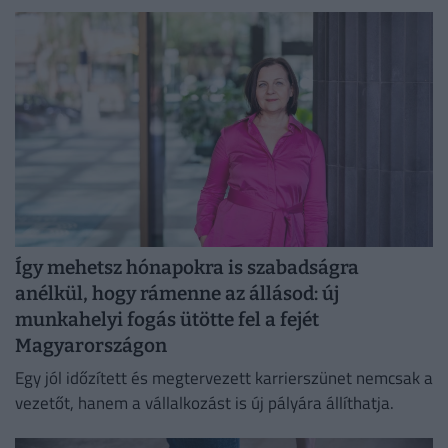
energiafogyasztásukat is mérsékelniük kell.
Így mehetsz hónapokra is szabadságra
anélkül, hogy rámenne az állásod: új
munkahelyi fogás ütötte fel a fejét
Magyarországon
Egy jól időzített és megtervezett karrierszünet nemcsak a
vezetőt, hanem a vállalkozást is új pályára állíthatja.