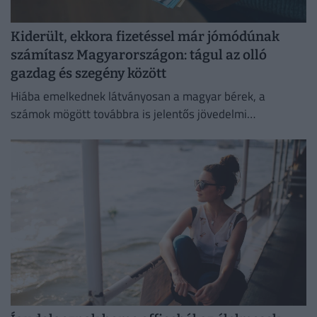
Kiderült, ekkora fizetéssel már jómódúnak
számítasz Magyarországon: tágul az olló
gazdag és szegény között
Hiába emelkednek látványosan a magyar bérek, a
számok mögött továbbra is jelentős jövedelmi
különbségek húzódnak meg.