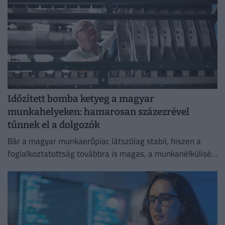
Időzített bomba ketyeg a magyar
munkahelyeken: hamarosan százezrével
tűnnek el a dolgozók
Bár a magyar munkaerőpiac látszólag stabil, hiszen a
foglalkoztatottság továbbra is magas, a munkanélküliség
pedig nem emelkedik drámai mértékben.