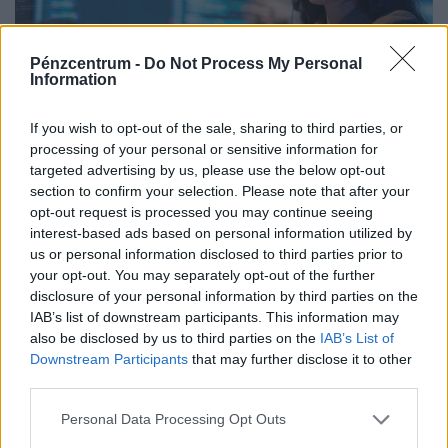
Pénzcentrum -
Do Not Process My Personal
Information
If you wish to opt-out of the sale, sharing to third parties, or
Teljesen átírhatják a kötelező szombati
processing of your personal or sensitive information for
targeted advertising by us, please use the below opt-out
munkanapot a magyaroknak: váratlan javaslat
section to confirm your selection. Please note that after your
érkezett
opt-out request is processed you may continue seeing
Átfogó javaslatcsomagot dolgozott ki a Magyar
interest-based ads based on personal information utilized by
Kereskedelmi és Iparkamara (MKIK) a gazdaság
us or personal information disclosed to third parties prior to
your opt-out. You may separately opt-out of the further
működőképességének megőrzése és az energiaválság
disclosure of your personal information by third parties on the
kezelése érdekében.
IAB’s list of downstream participants. This information may
also be disclosed by us to third parties on the
IAB’s List of
Downstream Participants
that may further disclose it to other
third parties.
Personal Data Processing Opt Outs