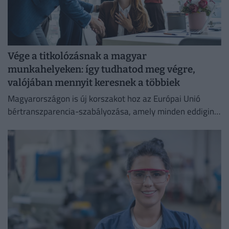
Vége a titkolózásnak a magyar
munkahelyeken: így tudhatod meg végre,
valójában mennyit keresnek a többiek
Magyarországon is új korszakot hoz az Európai Unió
bértranszparencia-szabályozása, amely minden eddiginél
átláthatóbbá teszi a vállalati javadalmazást: