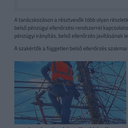
A tanácskozáson a résztvevők több olyan részletké
belső pénzügyi ellenőrzési rendszerrel kapcsolatos
pénzügyi irányítás, belső ellenőrzés javításának l
A szakértők a független belső ellenőrzés szakmai