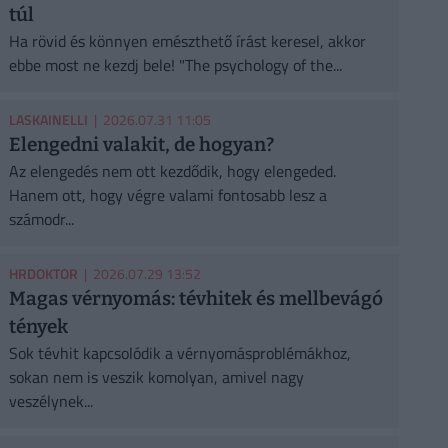
túl
Ha rövid és könnyen emészthető írást keresel, akkor
ebbe most ne kezdj bele! "The psychology of the...
LASKAINELLI
| 2026.07.31 11:05
Elengedni valakit, de hogyan?
Az elengedés nem ott kezdődik, hogy elengeded.
Hanem ott, hogy végre valami fontosabb lesz a
számodr...
HRDOKTOR
| 2026.07.29 13:52
Magas vérnyomás: tévhitek és mellbevágó
tények
Sok tévhit kapcsolódik a vérnyomásproblémákhoz,
sokan nem is veszik komolyan, amivel nagy
veszélynek...