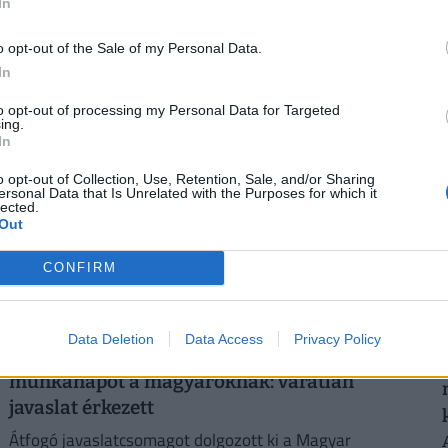
In
A tartós hőség nemcsak a komfortérzetet rontja, de
o opt-out of the Sale of my Personal Data.
komoly fizikai és mentális terhet jelenthet a dolgozók
2
In
számára.
to opt-out of processing my Personal Data for Targeted
ing.
In
o opt-out of Collection, Use, Retention, Sale, and/or Sharing
2
ersonal Data that Is Unrelated with the Purposes for which it
lected.
Out
CONFIRM
Data Deletion
Data Access
Privacy Policy
Teljesen átírhatják a kötelező szombati
munkanapot a magyaroknak: váratlan
javaslat érkezett
Átfogó javaslatcsomagot dolgozott ki a Magyar