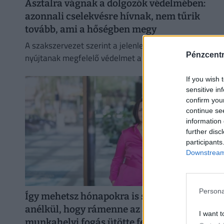
Asztalra vágnak a dolgozók védelmében:
azonnali cselekvésre hívnak, nem tűrik
tovább, ami a hőségben megy
A szakszervezet szerint a jelenlegi előírások nem
Pénzcent
nyújtanak megfelelő védelmet a nyári hőséggel
szemben, ezért aláírásgyűjtést indítottak a dolgozók
If you wish 
egészségének védelmében.
sensitive in
confirm you
continue se
information 
further disc
participants
Downstream 
Persona
Így mehetsz hónapokra is szabadságra
anélkül, hogy rámenne az állásod: új
I want t
munkahelyi fogás ütötte fel a fejét