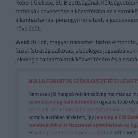
Robert Gielisse, EU Bizottságának Költségvetési
technikák bevezetése a közszférába az a sarokkő
államháztartási pénzügyi irányítást, a gazdasá
növelését.
Weidlich Edit, magyar miniszteri biztos elmondta
fázist (stratégiaalkotás, elsődleges jogszabályok 
jelenleg a tapasztalatok közvetítésére és a szabá
NULLA FORINTOS SZÁMLAVEZETÉS? LEHETS
Nem csak jól hangzó reklámszöveg ma már az in
számlacsomag kalkulátorában
ugyanis több olya
az alapdíj, és a fontosabb szolgáltatások is ingy
komoly akciókat hirdetett, így
jelenleg a CIB Bank
konstrukcióival is tízezreket spórolhatnak az üg
és
válts pénzintézetet percek alatt
az otthonodból