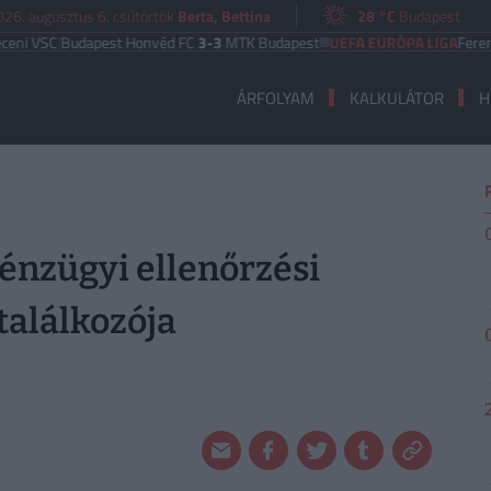
026. augusztus 6. csütörtök
Berta, Bettina
28 °C
Budapest
|
Budapest Honvéd FC
3-3
MTK Budapest
UEFA EURÓPA LIGA
Ferencváros
1
ÁRFOLYAM
KALKULÁTOR
H
pénzügyi ellenőrzési
találkozója