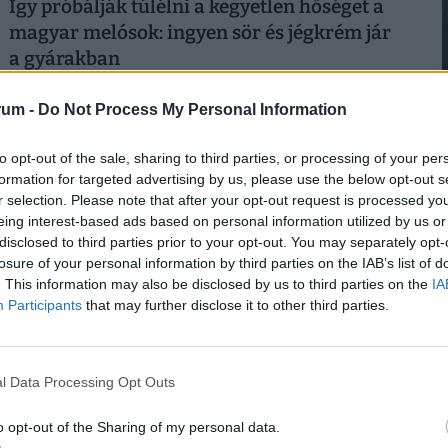
Így próbálják túlélni a kegyetlen hőséget a
magyar melósok: ingyen sör és jégkrém jár
a gyárakban
A kánikula elleni védekezést bonyolítja, hogy a
rum -
Do Not Process My Personal Information
kormányzati elvárásokkal összhangban a cégeknek az
energiafogyasztásukat is mérsékelniük kell.
2
to opt-out of the sale, sharing to third parties, or processing of your per
formation for targeted advertising by us, please use the below opt-out s
r selection. Please note that after your opt-out request is processed y
eing interest-based ads based on personal information utilized by us or
disclosed to third parties prior to your opt-out. You may separately opt-
losure of your personal information by third parties on the IAB’s list of
2
. This information may also be disclosed by us to third parties on the
IA
Participants
that may further disclose it to other third parties.
l Data Processing Opt Outs
Kegyetlen hetek várnak a dolgozó
magyarokra: életveszélyes csapdát rejt ez az
2
o opt-out of the Sharing of my personal data.
időszak