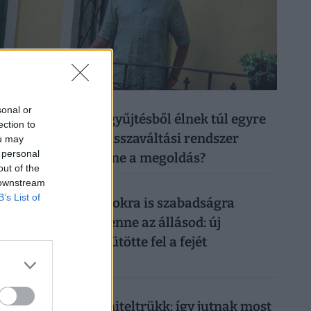
026. augusztus 6.
sonal or
50 forintos palackgyűjtésből élnek túl egyre
ection to
többen: tényleg a visszaváltási rendszer
ou may
 personal
megszüntetése lenne a megoldás?
out of the
 downstream
026. augusztus 5.
B’s List of
Így mehetsz hónapokra is szabadságra
anélkül, hogy rámenne az állásod: új
munkahelyi fogás ütötte fel a fejét
Magyarországon
026. augusztus 5.
Működik a legális hiteltrükk: így jutnak most