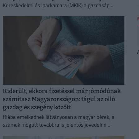
Kereskedelmi és Iparkamara (MKIK) a gazdaság
működőképességének megőrzése és az
energiaválság kezelése érdekében.
Kiderült, ekkora fizetéssel már jómódúnak
számítasz Magyarországon: tágul az olló
gazdag és szegény között
Hiába emelkednek látványosan a magyar bérek, a
számok mögött továbbra is jelentős jövedelmi
különbségek húzódnak meg.