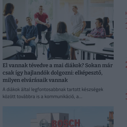
El vannak tévedve a mai diákok? Sokan már
csak így hajlandók dolgozni: elképesztő,
milyen elvárásaik vannak
A diákok által legfontosabbnak tartott készségek
között továbbra is a kommunikáció, a
problémamegoldás és a kritikus gondolkodás vezet.