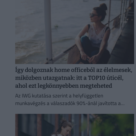
Így dolgoznak home officeból az élelmesek,
miközben utazgatnak: itt a TOP10 úticél,
ahol ezt legkönnyebben megteheted
Az IWG kutatása szerint a helyfüggetlen
munkavégzés a válaszadók 90%-ánál javította a
munka és a magánélet egyensúlyát, míg 80%-uk
produktívabbnak érzi magát.