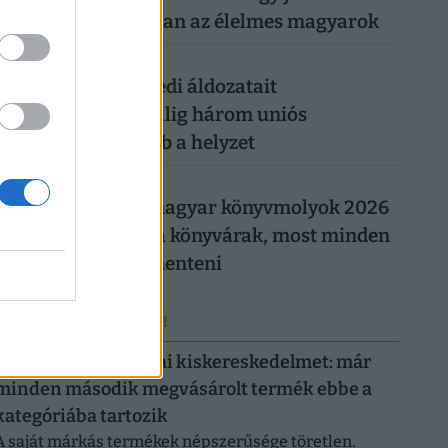
milliókhoz olcsóbban az élelmes magyarok
026. augusztus 5.
Csendes gyilkos szedi áldozatait
Magyarországon: alig három uniós
országban rosszabb a helyzet
026. augusztus 5.
Így trükköznek a magyar könyvmolyok 2026
nyarán: elszálltak a könyvárak, most minden
forintot meg kell menteni
ERRŐL NE MARADJ LE!
Letarolták az európai kiskereskedelmet: már
minden második megvásárolt termék ebbe a
kategóriába tartozik
A saját márkás termékek népszerűsége töretlen.