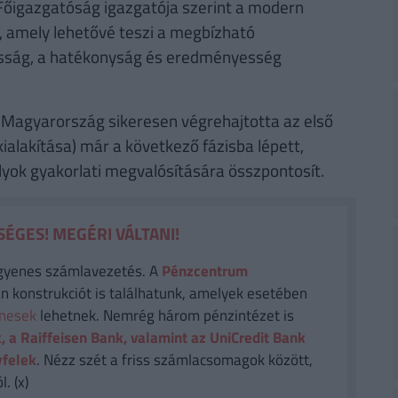
 Főigazgatóság igazgatója szerint a modern
, amely lehetővé teszi a megbízható
gosság, a hatékonyság és eredményesség
, Magyarország sikeresen végrehajtotta az első
kialakítása) már a következő fázisba lépett,
lyok gyakorlati megvalósítására összpontosít.
ÉGES! MEGÉRI VÁLTANI!
gyenes számlavezetés. A
Pénzcentrum
n konstrukciót is találhatunk, amelyek esetében
enesek
lehetnek. Nemrég három pénzintézet is
, a Raiffeisen Bank, valamint az UniCredit Bank
yfelek
. Nézz szét a friss számlacsomagok között,
. (x)