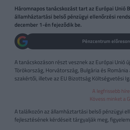
Háromnapos tanácskozást tart az Európai Unió B
államháztartási belső pénzügyi ellenőrzési rend
december 1-én fejeződik be.
Pénzcentrum előresoro
A tanácskozáson részt vesznek az Európai Unió új 
Törökország, Horvátország, Bulgária és Románia á
szakértői, illetve az EU Bizottság Költségvetési 
A legfrissebb hír
Kövess minket a G
A találkozón az államháztartási belső pénzügyi ell
fejlesztésének kérdéseit tárgyalják meg, figyele