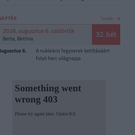
NAPTÁR
Tovább
2026. augusztus 6. csütörtök
32. hét
Berta, Bettina
Augusztus 6.
A nukleáris fegyverek betiltásáért
folyó harc világnapja