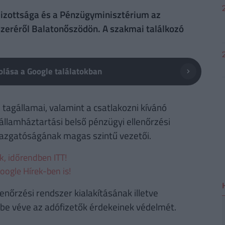
izottsága és a Pénzügyminisztérium az
szeréről Balatonőszödön. A szakmai találkozó
lása a Google találatokban
tagállamai, valamint a csatlakozni kívánó
llamháztartási belső pénzügyi ellenőrzési
Igazgatóságának magas szintű vezetői.
ek, időrendben ITT!
oogle Hírek-ben is!
enőrzési rendszer kialakításának illetve
mbe véve az adófizetők érdekeinek védelmét.