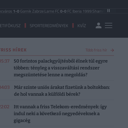
-0
Gornik Zabrze
|
Larne FC
0-0
FC Iberia 1999
|
Shamrock Rovers
3-1
Egnatia
ETIFÓKUSZ
SPORTEREDMÉNYEK
KVÍZ
FRISS HÍREK
Több friss hír
05:37
50 forintos palackgyűjtésből élnek túl egyre
többen: tényleg a visszaváltási rendszer
megszüntetése lenne a megoldás?
04:03
Már szinte uniós árakat fizetünk a boltokban:
de hol vannak a külföldi bérek?
22:02
Itt vannak a friss Telekom-eredmények: így
indul neki a következő negyedéveknek a
gigacég