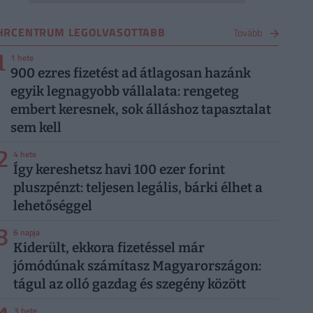
HRCENTRUM LEGOLVASOTTABB
Tovább
1
1 hete
900 ezres fizetést ad átlagosan hazánk
egyik legnagyobb vállalata: rengeteg
embert keresnek, sok álláshoz tapasztalat
sem kell
2
4 hete
Így kereshetsz havi 100 ezer forint
pluszpénzt: teljesen legális, bárki élhet a
lehetőséggel
3
6 napja
Kiderült, ekkora fizetéssel már
jómódúnak számítasz Magyarországon:
tágul az olló gazdag és szegény között
3 hete