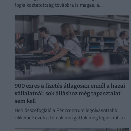
foglalkoztatottság továbbra is magas, a
munkanélküliség pedig nem emelkedik drámai
mértékben.
900 ezres a fizetés átlagosan ennél a hazai
vállalatnál: sok álláshoz még tapasztalat
sem kell
Heti összefoglaló a Pénzcentrum legolvasottabb
cikkeiből: ezek a témák mozgatták meg leginkább az
olvasókat.