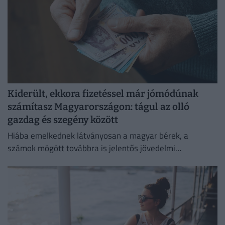
Kiderült, ekkora fizetéssel már jómódúnak
számítasz Magyarországon: tágul az olló
gazdag és szegény között
Hiába emelkednek látványosan a magyar bérek, a
számok mögött továbbra is jelentős jövedelmi
különbségek húzódnak meg.