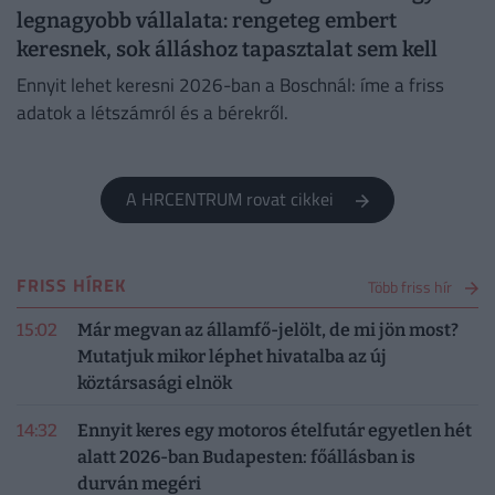
legnagyobb vállalata: rengeteg embert
keresnek, sok álláshoz tapasztalat sem kell
Ennyit lehet keresni 2026-ban a Boschnál: íme a friss
adatok a létszámról és a bérekről.
A HRCENTRUM rovat cikkei
FRISS HÍREK
Több friss hír
15:02
Már megvan az államfő-jelölt, de mi jön most?
Mutatjuk mikor léphet hivatalba az új
köztársasági elnök
14:32
Ennyit keres egy motoros ételfutár egyetlen hét
alatt 2026-ban Budapesten: főállásban is
durván megéri