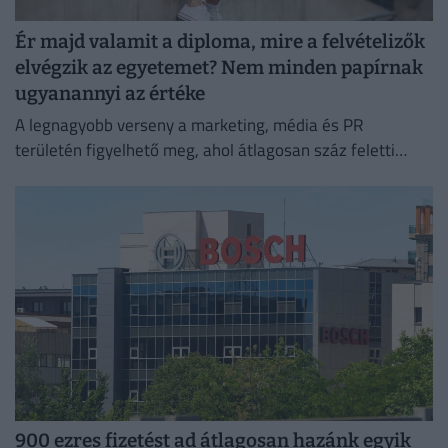
Ér majd valamit a diploma, mire a felvételizők
elvégzik az egyetemet? Nem minden papírnak
ugyanannyi az értéke
A legnagyobb verseny a marketing, média és PR
területén figyelhető meg, ahol átlagosan száz feletti
jelentkező juthat egy pályakezdő állásra.
900 ezres fizetést ad átlagosan hazánk egyik