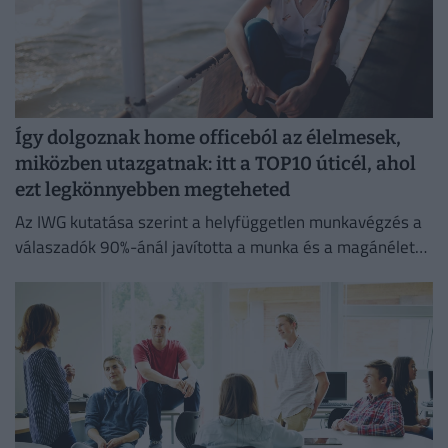
Így dolgoznak home officeból az élelmesek,
miközben utazgatnak: itt a TOP10 úticél, ahol
ezt legkönnyebben megteheted
Az IWG kutatása szerint a helyfüggetlen munkavégzés a
válaszadók 90%-ánál javította a munka és a magánélet
egyensúlyát, míg 80%-uk produktívabbnak érzi magát.