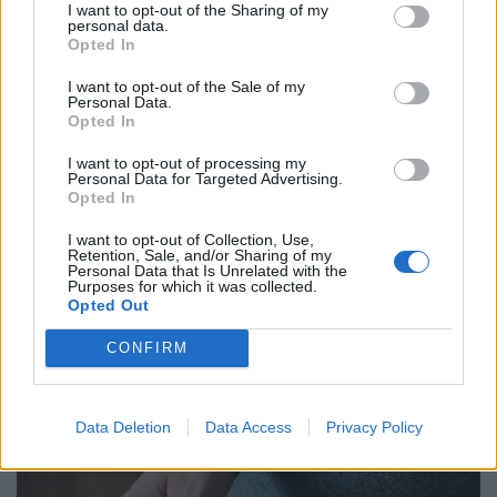
I want to opt-out of the Sharing of my
personal data.
Opted In
I want to opt-out of the Sale of my
Personal Data.
Opted In
I want to opt-out of processing my
Personal Data for Targeted Advertising.
Opted In
I want to opt-out of Collection, Use,
Retention, Sale, and/or Sharing of my
900 ezres a fizetés átlagosan ennél a hazai
Personal Data that Is Unrelated with the
vállalatnál: sok álláshoz még tapasztalat sem
Purposes for which it was collected.
Opted Out
kell
Heti összefoglaló a Pénzcentrum legolvasottabb
CONFIRM
cikkeiből: ezek a témák mozgatták meg leginkább az
olvasókat.
Data Deletion
Data Access
Privacy Policy