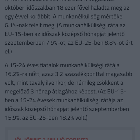
októberi időszakban 18 ezer fővel haladta meg az
egy évvel korábbit. A munkanélküliség mértéke
6.1%-nak felelt meg. (A munkanélküliségi ráta az
EU-15-ben az időszak középső hónapját jelentő
szeptemberben 7.9%-ot, az EU-25-ben 8.8%-ot ért
el.)
A 15-24 éves fiatalok munkanélküliségi rátája
16.2%-ra nőtt, azaz 3.2 százalékponttal magasabb
volt, mint tavaly ilyenkor, de némileg csökkent a
megelőző 3 hónap átlagához képest. (Az EU-15-
ben a 15-24 évesek munkanélküliségi rátája az
időszak középső hónapját jelentő szeptemberben
15.9%, az EU-25-ben 18.2% volt.)
JÓL JÖNNE 2 MILLIÓ FORINT?