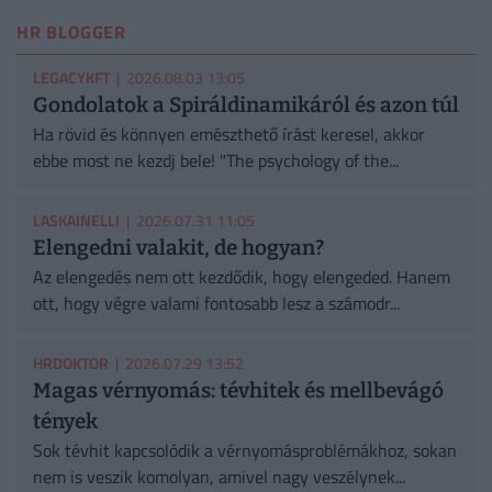
HR BLOGGER
LEGACYKFT
| 2026.08.03 13:05
Gondolatok a Spiráldinamikáról és azon túl
Ha rövid és könnyen emészthető írást keresel, akkor
ebbe most ne kezdj bele! "The psychology of the...
LASKAINELLI
| 2026.07.31 11:05
Elengedni valakit, de hogyan?
Az elengedés nem ott kezdődik, hogy elengeded. Hanem
ott, hogy végre valami fontosabb lesz a számodr...
HRDOKTOR
| 2026.07.29 13:52
Magas vérnyomás: tévhitek és mellbevágó
tények
Sok tévhit kapcsolódik a vérnyomásproblémákhoz, sokan
nem is veszik komolyan, amivel nagy veszélynek...