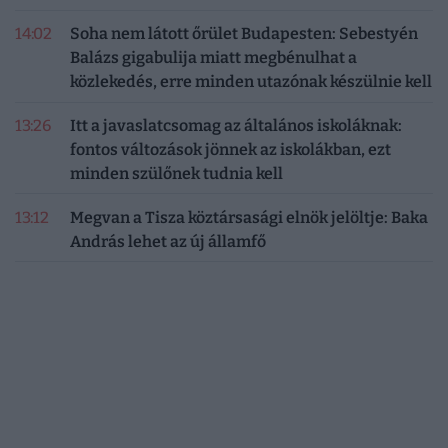
14:02
Soha nem látott őrület Budapesten: Sebestyén
Balázs gigabulija miatt megbénulhat a
közlekedés, erre minden utazónak készülnie kell
13:26
Itt a javaslatcsomag az általános iskoláknak:
fontos változások jönnek az iskolákban, ezt
minden szülőnek tudnia kell
13:12
Megvan a Tisza köztársasági elnök jelöltje: Baka
András lehet az új államfő