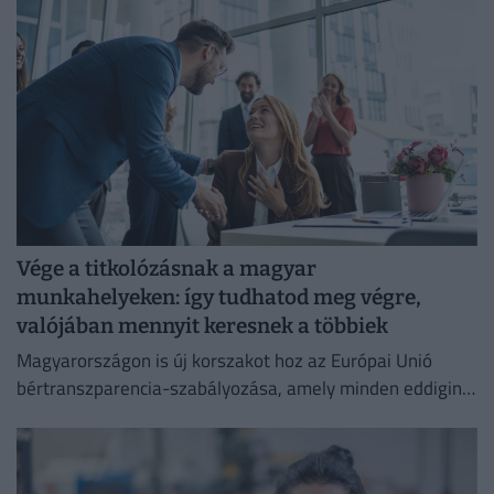
Vége a titkolózásnak a magyar
munkahelyeken: így tudhatod meg végre,
valójában mennyit keresnek a többiek
Magyarországon is új korszakot hoz az Európai Unió
bértranszparencia-szabályozása, amely minden eddiginél
átláthatóbbá teszi a vállalati javadalmazást: