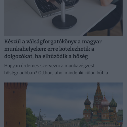
Készül a válságforgatókönyv a magyar
munkahelyeken: erre kötelezhetik a
dolgozókat, ha elhúzódik a hőség
Hogyan érdemes szervezni a munkavégzést
hőségriadóban? Otthon, ahol mindenki külön hűti a
lakását, vagy egy korszerű, energiahatékony
irodaházban, ahol a hűtés központilag működik.