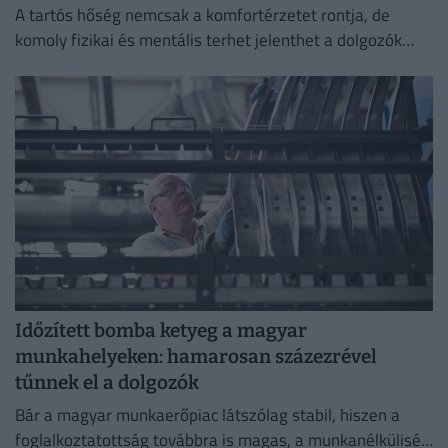
A tartós hőség nemcsak a komfortérzetet rontja, de
komoly fizikai és mentális terhet jelenthet a dolgozók
számára.
Időzített bomba ketyeg a magyar
munkahelyeken: hamarosan százezrével
tűnnek el a dolgozók
Bár a magyar munkaerőpiac látszólag stabil, hiszen a
foglalkoztatottság továbbra is magas, a munkanélküliség