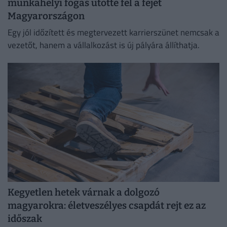
munkahelyi fogás ütötte fel a fejét
Magyarországon
Egy jól időzített és megtervezett karrierszünet nemcsak a
vezetőt, hanem a vállalkozást is új pályára állíthatja.
Kegyetlen hetek várnak a dolgozó
magyarokra: életveszélyes csapdát rejt ez az
időszak