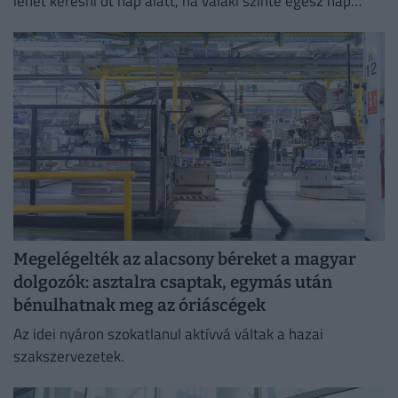
lehet keresni öt nap alatt, ha valaki szinte egész nap
szállítja a rendeléseket.
Megelégelték az alacsony béreket a magyar
dolgozók: asztalra csaptak, egymás után
bénulhatnak meg az óriáscégek
Az idei nyáron szokatlanul aktívvá váltak a hazai
szakszervezetek.