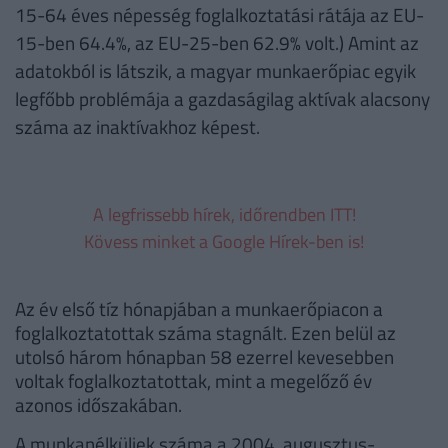
15-64 éves népesség foglalkoztatási rátája az EU-
15-ben 64.4%, az EU-25-ben 62.9% volt.) Amint az
adatokból is látszik, a magyar munkaerőpiac egyik
legfőbb problémája a gazdaságilag aktívak alacsony
száma az inaktívakhoz képest.
A legfrissebb hírek, időrendben ITT!
Kövess minket a Google Hírek-ben is!
Az év első tíz hónapjában a munkaerőpiacon a
foglalkoztatottak száma stagnált. Ezen belül az
utolsó három hónapban 58 ezerrel kevesebben
voltak foglalkoztatottak, mint a megelőző év
azonos időszakában.
A munkanélküliek száma a 2004. augusztus-