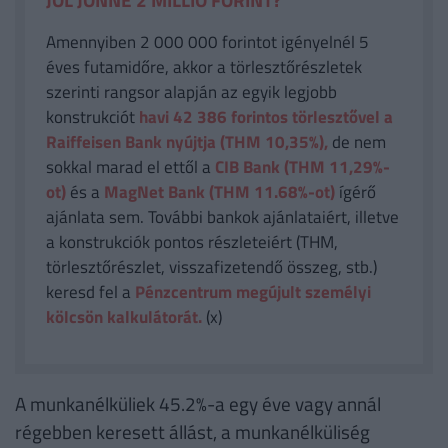
Amennyiben 2 000 000 forintot igényelnél 5
éves futamidőre, akkor a törlesztőrészletek
szerinti rangsor alapján az egyik legjobb
konstrukciót
havi 42 386
forintos törlesztővel a
Raiffeisen Bank nyújtja (THM 10,35%),
de nem
sokkal marad el ettől a
CIB Bank (THM 11,29%-
ot)
és a
MagNet Bank (THM 11.68%-ot)
ígérő
ajánlata sem. További bankok ajánlataiért, illetve
a konstrukciók pontos részleteiért (THM,
törlesztőrészlet, visszafizetendő összeg, stb.)
keresd fel a
Pénzcentrum megújult személyi
kölcsön kalkulátorát.
(x)
A munkanélküliek 45.2%-a egy éve vagy annál
régebben keresett állást, a munkanélküliség