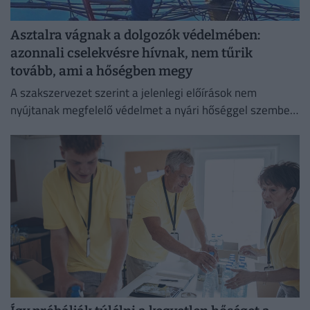
Asztalra vágnak a dolgozók védelmében:
azonnali cselekvésre hívnak, nem tűrik
tovább, ami a hőségben megy
A szakszervezet szerint a jelenlegi előírások nem
nyújtanak megfelelő védelmet a nyári hőséggel szemben,
ezért aláírásgyűjtést indítottak a dolgozók egészségének
védelmében.