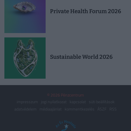
Private Health Forum 2026
Sustainable World 2026
© 2026 Pénzcentrum
impresszum
jogi nyilatkozat
kapcsolat
süti beállítások
adatvédelem
médiaajánlat
kommentkezelés
ÁSZF
RSS