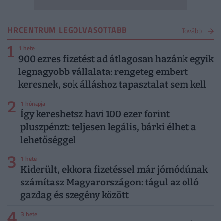
HRCENTRUM LEGOLVASOTTABB
Tovább
1
1 hete
900 ezres fizetést ad átlagosan hazánk egyik
legnagyobb vállalata: rengeteg embert
keresnek, sok álláshoz tapasztalat sem kell
2
1 hónapja
Így kereshetsz havi 100 ezer forint
pluszpénzt: teljesen legális, bárki élhet a
lehetőséggel
3
1 hete
Kiderült, ekkora fizetéssel már jómódúnak
számítasz Magyarországon: tágul az olló
gazdag és szegény között
4
3 hete