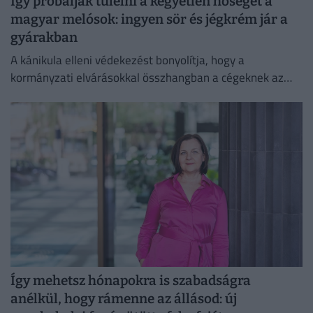
Így próbálják túlélni a kegyetlen hőséget a
magyar melósok: ingyen sör és jégkrém jár a
gyárakban
A kánikula elleni védekezést bonyolítja, hogy a
kormányzati elvárásokkal összhangban a cégeknek az
energiafogyasztásukat is mérsékelniük kell.
Így mehetsz hónapokra is szabadságra
anélkül, hogy rámenne az állásod: új