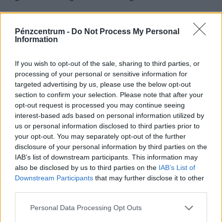
pedig nem emelkedik drámai mértékben.
Pénzcentrum -
Do Not Process My Personal
Information
If you wish to opt-out of the sale, sharing to third parties, or
processing of your personal or sensitive information for
targeted advertising by us, please use the below opt-out
section to confirm your selection. Please note that after your
opt-out request is processed you may continue seeing
interest-based ads based on personal information utilized by
us or personal information disclosed to third parties prior to
your opt-out. You may separately opt-out of the further
Teljesen átírhatják a kötelező szombati
disclosure of your personal information by third parties on the
munkanapot a magyaroknak: váratlan javaslat
IAB’s list of downstream participants. This information may
érkezett
also be disclosed by us to third parties on the
IAB’s List of
Downstream Participants
that may further disclose it to other
Átfogó javaslatcsomagot dolgozott ki a Magyar
third parties.
Kereskedelmi és Iparkamara (MKIK) a gazdaság
működőképességének megőrzése és az energiaválság
Personal Data Processing Opt Outs
kezelése érdekében.