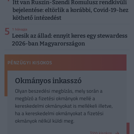
Itt van Ruszin-Szendi Romulusz rendkívüli
bejelentése: eltörlik a korábbi, Covid-19-hez
köthető intézedést
5
1 hónapja
Leesik az állad: ennyit keres egy stewardess
2026-ban Magyarországon
PÉNZÜGYI KISOKOS
Okmányos inkasszó
Olyan beszedési megbízás, mely során a
megbízó a fizetési okmányok mellé a
kereskedelmi okmányokat is mellékeli illetve,
ha a kereskedelmi okmányokat a fizetési
okmányok nélkül küldi meg.
Több kisokos