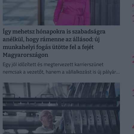
Így mehetsz hónapokra is szabadságra
anélkül, hogy rámenne az állásod: új
munkahelyi fogás ütötte fel a fejét
Magyarországon
Egy jól időzített és megtervezett karrierszünet
nemcsak a vezetőt, hanem a vállalkozást is új pályára
állíthatja.