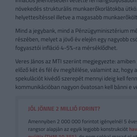
növekedés strukturális munkaerőkorlátokba ütkö
helyettesítéssel illetve a magasabb munkaerőkölts
Mind a jegybank, mind a Pénzügyminisztérium mér
részében, melyet a jövő év elején egy nagyobb 
fogyasztói infláció 4-5%-ra mérséklődhet.
Veres János az MTI szeriint megjegyezte: amiben
előző két és fél év megítélése, valamint az, hog
spekulációt kivédő szerepét mennyi ideig kell fen
kommunikációban nagyon óvatosan kell bánni e 
JÓL JÖNNE 2 MILLIÓ FORINT?
Amennyiben 2 000 000 forintot igényelnél 5 éves 
rangsor alapján az egyik legjobb konstrukciót
hav
nyújtja (THM 10,35%),
de nem sokkal marad el et