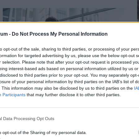
rum -
Do Not Process My Personal Information
to opt-out of the sale, sharing to third parties, or processing of your per
2
formation for targeted advertising by us, please use the below opt-out s
r selection. Please note that after your opt-out request is processed y
eing interest-based ads based on personal information utilized by us or
disclosed to third parties prior to your opt-out. You may separately opt-
losure of your personal information by third parties on the IAB’s list of
Vége a titkolózásnak a magyar
. This information may also be disclosed by us to third parties on the
IA
munkahelyeken: így tudhatod meg végre,
2
Participants
that may further disclose it to other third parties.
valójában mennyit keresnek a többiek
Magyarországon is új korszakot hoz az Európai Unió
bértranszparencia-szabályozása, amely minden
l Data Processing Opt Outs
eddiginél átláthatóbbá teszi a vállalati javadalmazást:
2
o opt-out of the Sharing of my personal data.