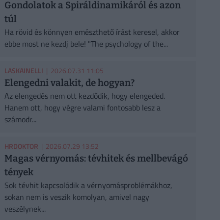
Gondolatok a Spiráldinamikáról és azon
túl
Ha rövid és könnyen emészthető írást keresel, akkor
ebbe most ne kezdj bele! "The psychology of the...
LASKAINELLI
| 2026.07.31 11:05
Elengedni valakit, de hogyan?
Az elengedés nem ott kezdődik, hogy elengeded.
Hanem ott, hogy végre valami fontosabb lesz a
számodr...
HRDOKTOR
| 2026.07.29 13:52
Magas vérnyomás: tévhitek és mellbevágó
tények
Sok tévhit kapcsolódik a vérnyomásproblémákhoz,
sokan nem is veszik komolyan, amivel nagy
veszélynek...