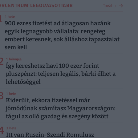
HRCENTRUM LEGOLVASOTTABB
Tovább
1
1 hete
900 ezres fizetést ad átlagosan hazánk
egyik legnagyobb vállalata: rengeteg
embert keresnek, sok álláshoz tapasztalat
sem kell
2
1 hónapja
Így kereshetsz havi 100 ezer forint
pluszpénzt: teljesen legális, bárki élhet a
lehetőséggel
3
1 hete
Kiderült, ekkora fizetéssel már
jómódúnak számítasz Magyarországon:
tágul az olló gazdag és szegény között
4
3 hete
Itt van Ruszin-Szendi Romulusz