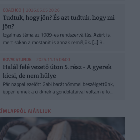
COACHCO
| 2026.05.05 20:26
Tudtuk, hogy jön? És azt tudtuk, hogy mi
jön?
Izgalmas téma az 1989-es rendszerváltás. Azért is,
mert sokan a mostanit is annak reméljük. [...] B...
KOVACSTUNDE
| 2025.11.15 08:00
Halál felé vezető úton 5. rész - A gyerek
kicsi, de nem hülye
Pár nappal ezelőtt Gabi barátnőmmel beszélgettünk,
éppen ennek a cikknek a gondolataival voltam elfo...
CÍMLAPRÓL AJÁNLJUK