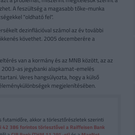
zhet. A feszültség a magasabb tőke-munka
égekkel "oldható fel".
sékelt dezinflációval számol az év további
csökkenés követhet. 2005 decemberére a
 eltérés van a kormány és az MNB között, az az
y a 2003-as jegybanki alapkamat-emelés
ntartani. Veres hangsúlyozta, hogy a külső
véleménykülönbségek megjelenítésében.
futamidőre, akkor a törlesztőrészletek szerinti
i 42 386
forintos törlesztővel a Raiffeisen Bank
től a
CIB Bank (THM 11,29%-ot)
és a
MagNet