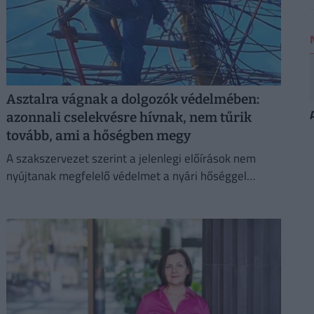
Asztalra vágnak a dolgozók védelmében:
azonnali cselekvésre hívnak, nem tűrik
tovább, ami a hőségben megy
A szakszervezet szerint a jelenlegi előírások nem
nyújtanak megfelelő védelmet a nyári hőséggel
szemben, ezért aláírásgyűjtést indítottak a dolgozók
egészségének védelmében.