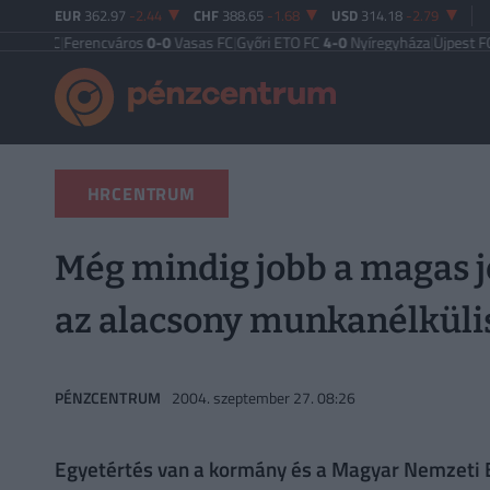
EUR
362.97
-2.44
CHF
388.65
-1.68
USD
314.18
-2.79
C
|
Ferencváros
0-0
Vasas FC
|
Győri ETO FC
4-0
Nyíregyháza
|
Újpest FC
4-2
Deb
HRCENTRUM
Még mindig jobb a magas 
az alacsony munkanélkülisé
PÉNZCENTRUM
2004. szeptember 27. 08:26
Egyetértés van a kormány és a Magyar Nemzeti Ba