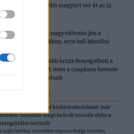
nyaralását: egyre több magyart ver át az új
digitális trend
026. augusztus 7.
Döntött a kormány: nagy változás jön a
háziorvosi rendelőkben, erre kell készülni
026. augusztus 7.
Hiába a jó hírek, újabb krízis fenyegetheti a
magyar gazdaságot: ezen a csapáson hetente
milliárdokat bukhatunk
ERRŐL NE MARADJ LE!
Letarolták az európai kiskereskedelmet: már
minden második megvásárolt termék ebbe a
kategóriába tartozik
A saját márkás termékek népszerűsége töretlen.