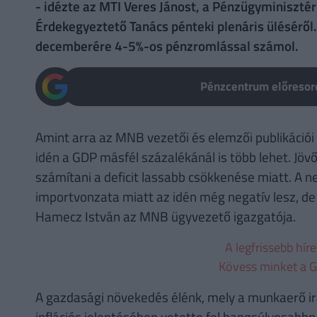
- idézte az MTI Veres Jánost, a Pénzügyminisztér
Érdekegyeztető Tanács pénteki plenáris üléséről
decemberére 4-5%-os pénzromlással számol.
Pénzcentrum előresoro
Amint arra az MNB vezetői és elemzői publikációi 
idén a GDP másfél százalékánál is több lehet. Jöv
számítani a deficit lassabb csökkenése miatt. A n
importvonzata miatt az idén még negatív lesz, de
Hamecz István az MNB ügyvezető igazgatója.
A legfrissebb hír
Kövess minket a G
A gazdasági növekedés élénk, mely a munkaerő irá
inflációs jelentésében vetette fel hangsúlyosabbn