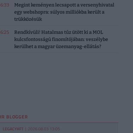
16:33
Megint keményen lecsapott a versenyhivatal
egy webshopra: súlyos milliókba került a
trükközésük
16:25
Rendkívüli! Hatalmas tűz ütött ki a MOL
kulcsfontosságú finomítójában: veszélybe
kerülhet a magyar üzemanyag-ellátás?
HR BLOGGER
LEGACYKFT
| 2026.08.03 13:05