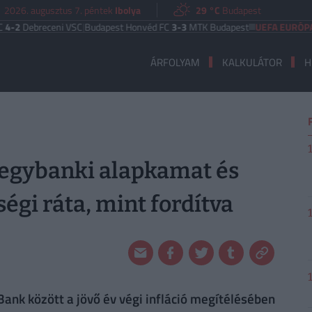
2026. augusztus 7. péntek
Ibolya
29 °C
Budapest
receni VSC
|
Budapest Honvéd FC
3-3
MTK Budapest
UEFA EURÓPA LIGA
Be
ÁRFOLYAM
KALKULÁTOR
H
jegybanki alapkamat és
gi ráta, mint fordítva
nk között a jövő év végi infláció megítélésében