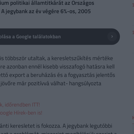
ium politikai államtitkárát az Országos
. A jegybank az év végére 6%-os, 2005
lása a Google találatokban
is többször utaltak, a keresletszűkítés mértéke
őre azonban ennél kisebb visszafogó hatásra kell
ettó export a beruházás és a fogyasztás jelentős
 jövőre már pozitívvá válhat- hangsúlyozta
ek, időrendben ITT!
oogle Hírek-ben is!
nti keresletet is fokozza. A jegybank legutóbbi
 azt a problémát, miszerint megítélésük szerint a