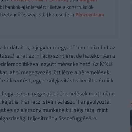
i bankok ajánlataiért, illetve a konstrukciók
fizetendő összeg, stb.) keresd fel a
Pénzcentrum
ka korlátait is, a jegybank egyedül nem küzdhet az
tással lehet az infláció szintjére, de hatékonyan a
jövedelempolitikával együtt mérsékelhető. Az MNB
okat, ahol megegyezés jött létre a béremelések
iócsökkentést, egyensúlyjavítást sikerült elérniük.
a, hogy csak a magasabb béremelések miatt nőne
itikáját is. Hamecz István válaszul hangsúlyozta,
t és az alacsony munkanélküliségi ráta, mint
eálgazdasági teljesítmény összefüggésére