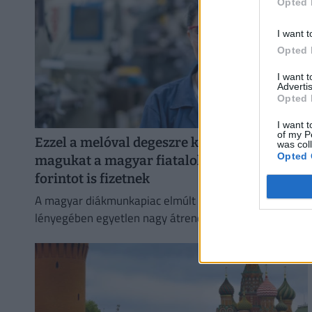
Opted 
I want t
Opted 
I want 
Advertis
Opted 
I want t
of my P
Ezzel a melóval degeszre kereshetik
was col
Opted 
magukat a magyar fiatalok: óránként 4000
forintot is fizetnek
A magyar diákmunkapiac elmúlt másfél évtizede
lényegében egyetlen nagy átrendeződés története.