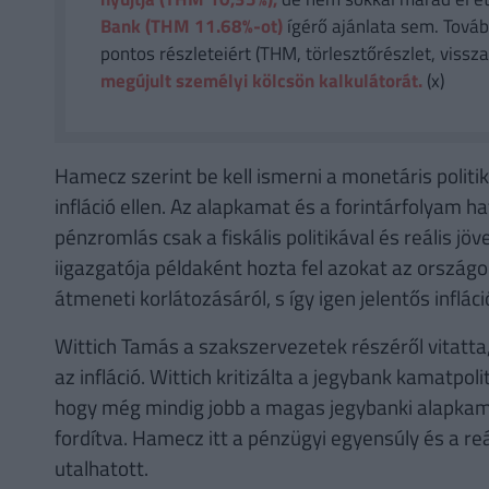
Bank (THM 11.68%-ot)
ígérő ajánlata sem. Tovább
pontos részleteiért (THM, törlesztőrészlet, vissza
megújult személyi kölcsön kalkulátorát.
(x)
Hamecz szerint be kell ismerni a monetáris politi
infláció ellen. Az alapkamat és a forintárfolyam ha
pénzromlás csak a fiskális politikával és reális 
iigazgatója példaként hozta fel azokat az ország
átmeneti korlátozásáról, s így igen jelentős inflác
Wittich Tamás a szakszervezetek részéről vitatt
az infláció. Wittich kritizálta a jegybank kamatpol
hogy még mindig jobb a magas jegybanki alapkama
fordítva. Hamecz itt a pénzügyi egyensúly és a r
utalhatott.