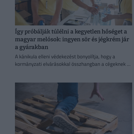
Így próbálják túlélni a kegyetlen hőséget a
magyar melósok: ingyen sör és jégkrém jár
a gyárakban
A kánikula elleni védekezést bonyolítja, hogy a
kormányzati elvárásokkal összhangban a cégeknek az
energiafogyasztásukat is mérsékelniük kell.