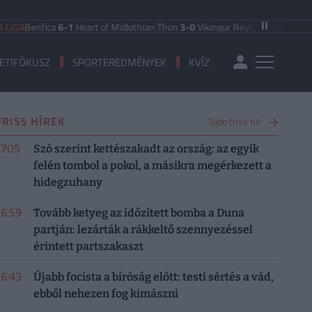
nfica
6-1
Heart of Midlothian
|
Thun
3-0
Vikingur Reykjavik
|
PAOK Saloniki
0-1
ETIFÓKUSZ
SPORTEREDMÉNYEK
KVÍZ
FRISS HÍREK
Több friss hír
17:05
Szó szerint kettészakadt az ország: az egyik
felén tombol a pokol, a másikra megérkezett a
hidegzuhany
16:59
Tovább ketyeg az időzített bomba a Duna
partján: lezárták a rákkeltő szennyezéssel
érintett partszakaszt
16:43
Újabb focista a bíróság előtt: testi sértés a vád,
ebből nehezen fog kimászni