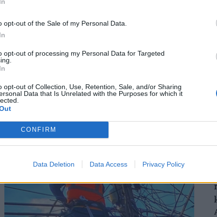
In
o opt-out of the Sale of my Personal Data.
In
2
to opt-out of processing my Personal Data for Targeted
ing.
In
2
o opt-out of Collection, Use, Retention, Sale, and/or Sharing
ersonal Data that Is Unrelated with the Purposes for which it
Készül a válságforgatókönyv a magyar
lected.
Out
munkahelyeken: erre kötelezhetik a
dolgozókat, ha elhúzódik a hőség
CONFIRM
Hogyan érdemes szervezni a munkavégzést
hőségriadóban? Otthon, ahol mindenki külön hűti a
lakását, vagy egy korszerű, energiahatékony
Data Deletion
Data Access
Privacy Policy
irodaházban, ahol a hűtés központilag működik.