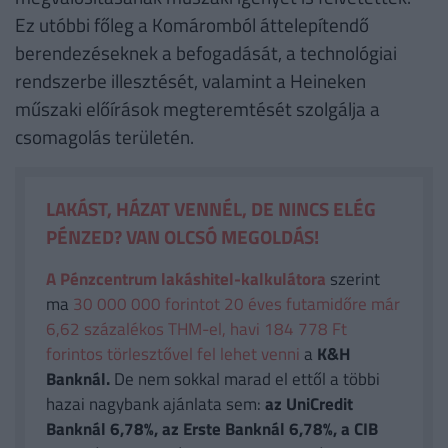
Ez utóbbi főleg a Komáromból áttelepítendő
berendezéseknek a befogadását, a technológiai
rendszerbe illesztését, valamint a Heineken
műszaki előírások megteremtését szolgálja a
csomagolás területén.
LAKÁST, HÁZAT VENNÉL, DE NINCS ELÉG
PÉNZED? VAN OLCSÓ MEGOLDÁS!
A Pénzcentrum lakáshitel-kalkulátora
szerint
ma
30 000 000 forintot 20 éves futamidőre már
6,62 százalékos THM-el, havi 184 778 Ft
forintos törlesztővel fel lehet venni
a
K&H
Banknál.
De nem sokkal marad el ettől a többi
hazai nagybank ajánlata sem:
az UniCredit
Banknál 6,78%, az Erste Banknál 6,78%, a CIB