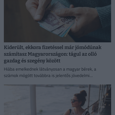
Kiderült, ekkora fizetéssel már jómódúnak
számítasz Magyarországon: tágul az olló
gazdag és szegény között
Hiába emelkednek látványosan a magyar bérek, a
számok mögött továbbra is jelentős jövedelmi
különbségek húzódnak meg.