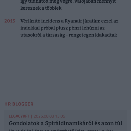
így tudhatod meg végre, valójában mennyit
keresnek a többiek
20:15
Vérlázító incidens a Ryanair járatán: ezzel az
indokkal próbál plusz pénzt lehúzni az
utasokról a társaság - rengetegen kiakadtak
HR BLOGGER
LEGACYKFT
| 2026.08.03 13:05
Gondolatok a Spiráldinamikáról és azon túl
Ha rövid és könnyen emészthető írást keresel, akkor