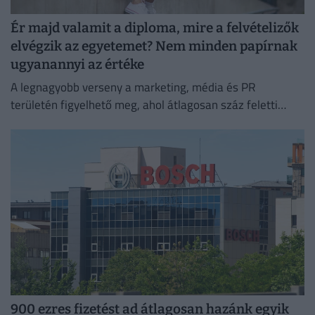
Ér majd valamit a diploma, mire a felvételizők
elvégzik az egyetemet? Nem minden papírnak
ugyanannyi az értéke
A legnagyobb verseny a marketing, média és PR
területén figyelhető meg, ahol átlagosan száz feletti
jelentkező juthat egy pályakezdő állásra.
900 ezres fizetést ad átlagosan hazánk egyik