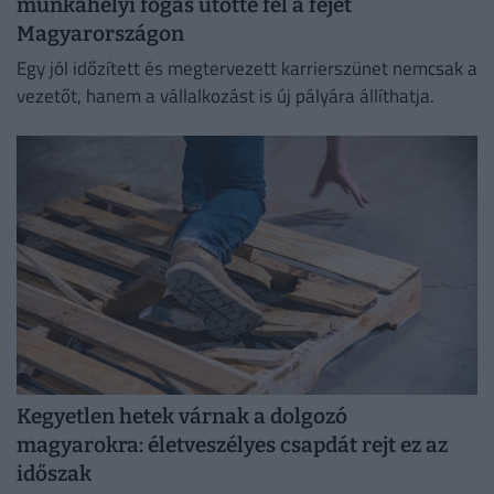
munkahelyi fogás ütötte fel a fejét
Magyarországon
Egy jól időzített és megtervezett karrierszünet nemcsak a
vezetőt, hanem a vállalkozást is új pályára állíthatja.
Kegyetlen hetek várnak a dolgozó
magyarokra: életveszélyes csapdát rejt ez az
időszak