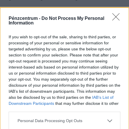
pedig nem emelkedik drámai mértékben.
Pénzcentrum -
Do Not Process My Personal
Information
If you wish to opt-out of the sale, sharing to third parties, or
processing of your personal or sensitive information for
targeted advertising by us, please use the below opt-out
section to confirm your selection. Please note that after your
opt-out request is processed you may continue seeing
interest-based ads based on personal information utilized by
us or personal information disclosed to third parties prior to
your opt-out. You may separately opt-out of the further
Teljesen átírhatják a kötelező szombati
disclosure of your personal information by third parties on the
munkanapot a magyaroknak: váratlan javaslat
IAB’s list of downstream participants. This information may
érkezett
also be disclosed by us to third parties on the
IAB’s List of
Downstream Participants
that may further disclose it to other
Átfogó javaslatcsomagot dolgozott ki a Magyar
third parties.
Kereskedelmi és Iparkamara (MKIK) a gazdaság
működőképességének megőrzése és az energiaválság
Personal Data Processing Opt Outs
kezelése érdekében.