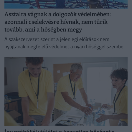
Asztalra vágnak a dolgozók védelmében:
azonnali cselekvésre hívnak, nem tűrik
tovább, ami a hőségben megy
A szakszervezet szerint a jelenlegi előírások nem
nyújtanak megfelelő védelmet a nyári hőséggel szemben,
ezért aláírásgyűjtést indítottak a dolgozók egészségének
védelmében.