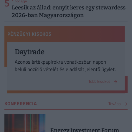
5
1 hónapja
Leesik az állad: ennyit keres egy stewardess
2026-ban Magyarországon
PÉNZÜGYI KISOKOS
Daytrade
Azonos értékpapírokra vonatkozóan napon
belüli pozíció vételét és eladását jelentő ügylet.
Több kisokos
KONFERENCIA
Tovább
Energy Investment Forum