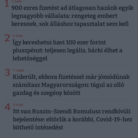
1
1 hete
900 ezres fizetést ad átlagosan hazánk egyik
legnagyobb vállalata: rengeteg embert
keresnek, sok álláshoz tapasztalat sem kell
2
4 hete
Így kereshetsz havi 100 ezer forint
pluszpénzt: teljesen legális, bárki élhet a
lehetőséggel
3
7 napja
Kiderült, ekkora fizetéssel már jómódúnak
számítasz Magyarországon: tágul az olló
gazdag és szegény között
4
3 hete
Itt van Ruszin-Szendi Romulusz rendkívüli
bejelentése: eltörlik a korábbi, Covid-19-hez
köthető intézedést