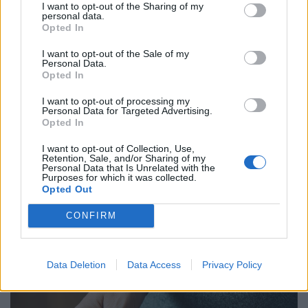
I want to opt-out of the Sharing of my
personal data.
Opted In
I want to opt-out of the Sale of my
Personal Data.
Opted In
I want to opt-out of processing my
Personal Data for Targeted Advertising.
Opted In
I want to opt-out of Collection, Use,
900 ezres a fizetés átlagosan ennél a hazai
Retention, Sale, and/or Sharing of my
Personal Data that Is Unrelated with the
vállalatnál: sok álláshoz még tapasztalat sem
Purposes for which it was collected.
Opted Out
kell
Heti összefoglaló a Pénzcentrum legolvasottabb
CONFIRM
cikkeiből: ezek a témák mozgatták meg leginkább az
olvasókat.
Data Deletion
Data Access
Privacy Policy