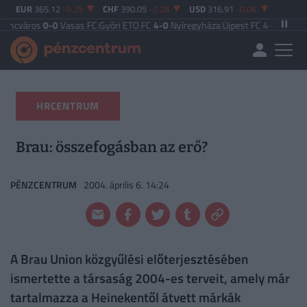
EUR
365.12
-0.29
CHF
390.05
-0.28
USD
316.91
-0.06
os
0-0
Vasas FC
|
Győri ETO FC
4-0
Nyíregyháza
|
Újpest FC
4-2
Debreceni VSC
|
HRCENTRUM
Brau: összefogásban az erő?
PÉNZCENTRUM
2004. április 6. 14:24
A Brau Union közgyűlési előterjesztésében
ismertette a társaság 2004-es terveit, amely már
tartalmazza a Heinekentől átvett márkák