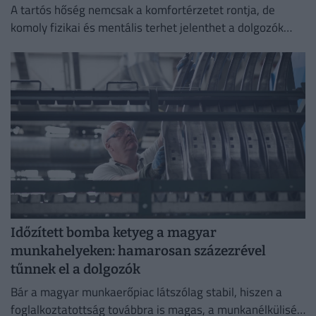
A tartós hőség nemcsak a komfortérzetet rontja, de
komoly fizikai és mentális terhet jelenthet a dolgozók
számára.
Időzített bomba ketyeg a magyar
munkahelyeken: hamarosan százezrével
tűnnek el a dolgozók
Bár a magyar munkaerőpiac látszólag stabil, hiszen a
foglalkoztatottság továbbra is magas, a munkanélküliség