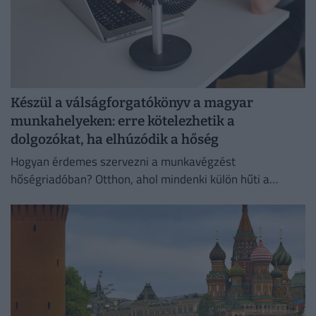
Készül a válságforgatókönyv a magyar
munkahelyeken: erre kötelezhetik a
dolgozókat, ha elhúzódik a hőség
Hogyan érdemes szervezni a munkavégzést
hőségriadóban? Otthon, ahol mindenki külön hűti a
lakását, vagy egy korszerű, energiahatékony
irodaházban, ahol a hűtés központilag működik.