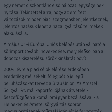
egy német diszkontlánc első hálózati egységeinek
nyitása. Tekintettel arra, hogy az említett
változások minden piaci szegmensben jelentkeznek,
jelentős hatásuk lehet a hazai gyártású termékek
alakulására.
A május 01-i Európai Uniós belépés után várható a
sörimport további növekedése, mely elsősorban a
dobozos kiszerelésű sörök kínálatát bővíti.
2004. évre a piaci célok elérése érdekében
eredetileg mérsékelt, főleg pótló jellegű
beruházásokat tervez a Brau Union. Az Amstel
Sörgyár Rt. márkaportfoliójának átvétele -
összefüggően a komáromi gyár bezárásával - a
Heineken és Amstel sörgyártás soproni
megvalósításának műszaki igényét is felvetették.