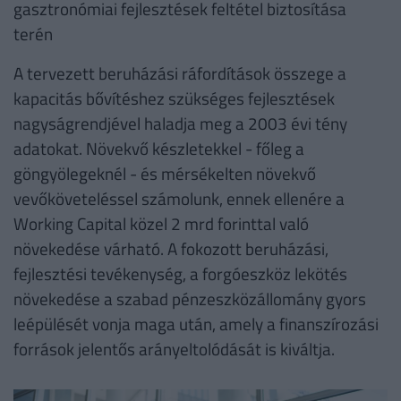
gasztronómiai fejlesztések feltétel biztosítása
terén
A tervezett beruházási ráfordítások összege a
kapacitás bővítéshez szükséges fejlesztések
nagyságrendjével haladja meg a 2003 évi tény
adatokat. Növekvő készletekkel - főleg a
göngyölegeknél - és mérsékelten növekvő
vevőköveteléssel számolunk, ennek ellenére a
Working Capital közel 2 mrd forinttal való
növekedése várható. A fokozott beruházási,
fejlesztési tevékenység, a forgóeszköz lekötés
növekedése a szabad pénzeszközállomány gyors
leépülését vonja maga után, amely a finanszírozási
források jelentős arányeltolódását is kiváltja.