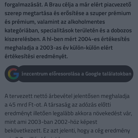
forgalmazását. A Brau célja a már elért piacvezető
szerep megtartása és erősítése a szuper prémium
és prémium, valamint az alkoholmentes
kategóriában, specialitások területén és a dobozos
kiszerelésben. A hl-ben mért 2004-es értékesítés
meghaladja a 2003-as év külön-külön elért
értékesítési eredményét.
Pénzcentrum előresorolása a Google találatokban
A tervezett nettó árbevétel jelentősen meghaladja
a 45 mrd Ft-ot. A társaság az adózás előtti
eredményt illetően legalább akkora növekedést vár,
mint ami 2003-ban 2002-höz képest
bekövetkezett. Ez azt jelenti, hogy a cég eredmény