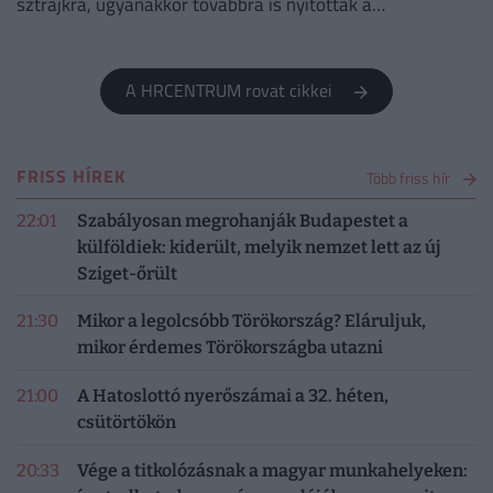
sztrájkra, ugyanakkor továbbra is nyitottak a
megállapodásra.
A HRCENTRUM rovat cikkei
FRISS HÍREK
Több friss hír
22:01
Szabályosan megrohanják Budapestet a
külföldiek: kiderült, melyik nemzet lett az új
Sziget-őrült
21:30
Mikor a legolcsóbb Törökország? Eláruljuk,
mikor érdemes Törökországba utazni
21:00
A Hatoslottó nyerőszámai a 32. héten,
csütörtökön
20:33
Vége a titkolózásnak a magyar munkahelyeken: