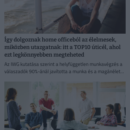
Így dolgoznak home officeból az élelmesek,
miközben utazgatnak: itt a TOP10 úticél, ahol
ezt legkönnyebben megteheted
Az IWG kutatása szerint a helyfüggetlen munkavégzés a
válaszadók 90%-ánál javította a munka és a magánélet
egyensúlyát, míg 80%-uk produktívabbnak érzi magát.