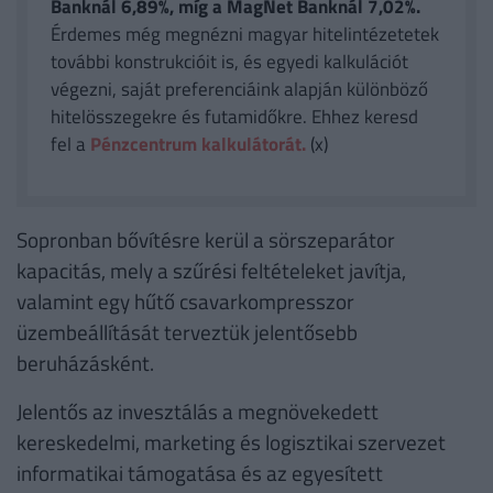
Banknál 6,89%, míg a MagNet Banknál 7,02%.
Érdemes még megnézni magyar hitelintézetetek
további konstrukcióit is, és egyedi kalkulációt
végezni, saját preferenciáink alapján különböző
hitelösszegekre és futamidőkre. Ehhez keresd
fel a
Pénzcentrum kalkulátorát.
(x)
Sopronban bővítésre kerül a sörszeparátor
kapacitás, mely a szűrési feltételeket javítja,
valamint egy hűtő csavarkompresszor
üzembeállítását terveztük jelentősebb
beruházásként.
Jelentős az invesztálás a megnövekedett
kereskedelmi, marketing és logisztikai szervezet
informatikai támogatása és az egyesített