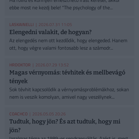
ebbe most ne kezdj bele! "The psychology of the...
LASKAINELLI
| 2026.07.31 11:05
Elengedni valakit, de hogyan?
Az elengedés nem ott kezdődik, hogy elengeded. Hanem
ott, hogy végre valami fontosabb lesz a számodr...
HRDOKTOR
| 2026.07.29 13:52
Magas vérnyomás: tévhitek és mellbevágó
tények
Sok tévhit kapcsolódik a vérnyomásproblémákhoz, sokan
nem is veszik komolyan, amivel nagy veszélynek...
COACHCO
| 2026.05.05 20:26
Tudtuk, hogy jön? És azt tudtuk, hogy mi
jön?
Izgalmas téma az 1989-es rendszerváltás. Azért is, mert