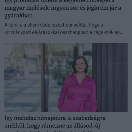
Így próbálják túlélni a kegyetlen hőséget a
magyar melósok: ingyen sör és jégkrém jár a
gyárakban
A kánikula elleni védekezést bonyolítja, hogy a
kormányzati elvárásokkal összhangban a cégeknek az
energiafogyasztásukat is mérsékelniük kell.
Így mehetsz hónapokra is szabadságra
anélkül, hogy rámenne az állásod: új