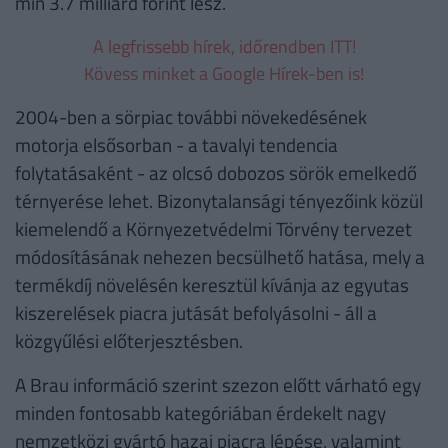
min 3.7 milliárd forint lesz.
A legfrissebb hírek, időrendben ITT!
Kövess minket a Google Hírek-ben is!
2004-ben a sörpiac további növekedésének
motorja elsősorban - a tavalyi tendencia
folytatásaként - az olcsó dobozos sörök emelkedő
térnyerése lehet. Bizonytalansági tényezőink közül
kiemelendő a Környezetvédelmi Törvény tervezet
módosításának nehezen becsülhető hatása, mely a
termékdíj növelésén keresztül kívánja az egyutas
kiszerelések piacra jutását befolyásolni - áll a
közgyűlési előterjesztésben.
A Brau információ szerint szezon előtt várható egy
minden fontosabb kategóriában érdekelt nagy
nemzetközi gyártó hazai piacra lépése, valamint