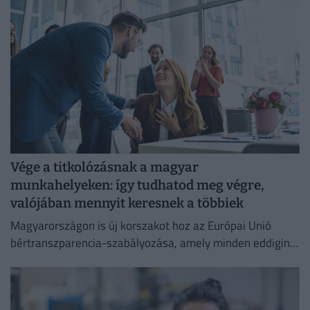
Vége a titkolózásnak a magyar
munkahelyeken: így tudhatod meg végre,
valójában mennyit keresnek a többiek
Magyarországon is új korszakot hoz az Európai Unió
bértranszparencia-szabályozása, amely minden eddiginél
átláthatóbbá teszi a vállalati javadalmazást: