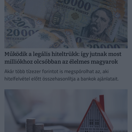
Működik a legális hiteltrükk: így jutnak most
milliókhoz olcsóbban az élelmes magyarok
Akár több tízezer forintot is megspórolhat az, aki
hitelfelvétel előtt összehasonlítja a bankok ajánlatait.