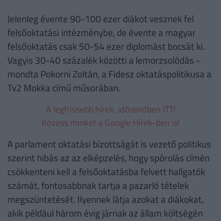
Jelenleg évente 90-100 ezer diákot vesznek fel
felsőoktatási intézménybe, de évente a magyar
felsőoktatás csak 50-54 ezer diplomást bocsát ki.
Vagyis 30-40 százalék közötti a lemorzsolódás -
mondta Pokorni Zoltán, a Fidesz oktatáspolitikusa a
Tv2 Mokka című műsorában.
A legfrissebb hírek, időrendben ITT!
Kövess minket a Google Hírek-ben is!
A parlament oktatási bizottságát is vezető politikus
szerint hibás az az elképzelés, hogy spórolás címén
csökkenteni kell a felsőoktatásba felvett hallgatók
számát, fontosabbnak tartja a pazarló tételek
megszüntetését. Ilyennek látja azokat a diákokat,
akik például három évig járnak az állam költségén