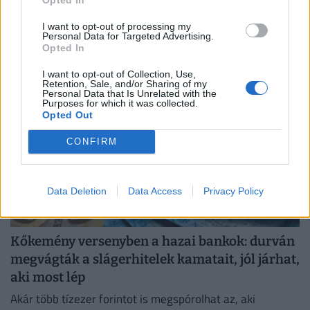
rengetegen maradhattak hoppon a boltban
Technikai problémák adódhatnak egyes OTP Bank által
I want to opt-out of processing my
Personal Data for Targeted Advertising.
kibocsátott bankkártyák működésében.
Opted In
I want to opt-out of Collection, Use,
Retention, Sale, and/or Sharing of my
Personal Data that Is Unrelated with the
Purposes for which it was collected.
Opted Out
CONFIRM
Data Deletion
Data Access
Privacy Policy
Kőkemény versenyben a hazai bankok: durván
megvágták a slágerhitelek kamatait, jól járhat,
aki most lép
Akár több tízezer forintot is megspórolhat az, aki