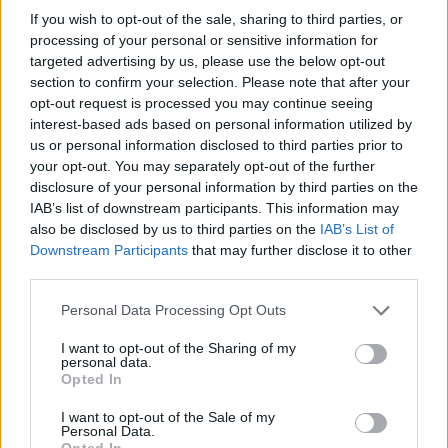
If you wish to opt-out of the sale, sharing to third parties, or
háborúsdija: szabályosan földbe állt a magyar
processing of your personal or sensitive information for
pénz árfolyama
targeted advertising by us, please use the below opt-out
A fegyveres konfliktus azonnal éreztette hatását a
section to confirm your selection. Please note that after your
globális kereskedelemben is.
opt-out request is processed you may continue seeing
interest-based ads based on personal information utilized by
us or personal information disclosed to third parties prior to
your opt-out. You may separately opt-out of the further
disclosure of your personal information by third parties on the
IAB’s list of downstream participants. This information may
also be disclosed by us to third parties on the
IAB’s List of
Downstream Participants
that may further disclose it to other
third parties.
Personal Data Processing Opt Outs
I want to opt-out of the Sharing of my
personal data.
Opted In
Lehalt az OTP rendszere szerda délelőtt, nem
I want to opt-out of the Sale of my
működtek a bankkártyák, terminálok:
Personal Data.
Opted In