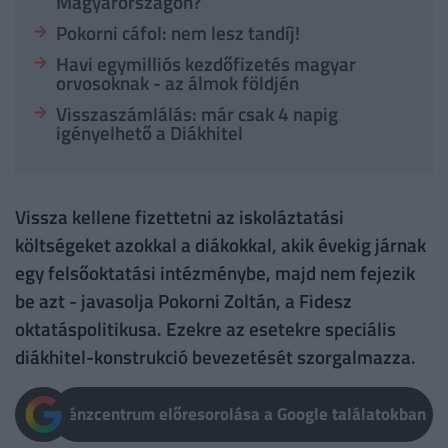
Magyarországon?
Pokorni cáfol: nem lesz tandíj!
Havi egymilliós kezdőfizetés magyar
orvosoknak - az álmok földjén
Visszaszámlálás: már csak 4 napig
igényelhető a Diákhitel
Vissza kellene fizettetni az iskoláztatási
költségeket azokkal a diákokkal, akik évekig járnak
egy felsőoktatási intézménybe, majd nem fejezik
be azt - javasolja Pokorni Zoltán, a Fidesz
oktatáspolitikusa. Ezekre az esetekre speciális
diákhitel-konstrukció bevezetését szorgalmazza.
Pénzcentrum előresorolása a Google találatokban