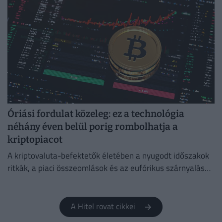
Óriási fordulat közeleg: ez a technológia
néhány éven belül porig rombolhatja a
kriptopiacot
A kriptovaluta-befektetők életében a nyugodt időszakok
ritkák, a piaci összeomlások és az eufórikus szárnyalások
pedig gyakran napok alatt követik egymást.
A Hitel rovat cikkei