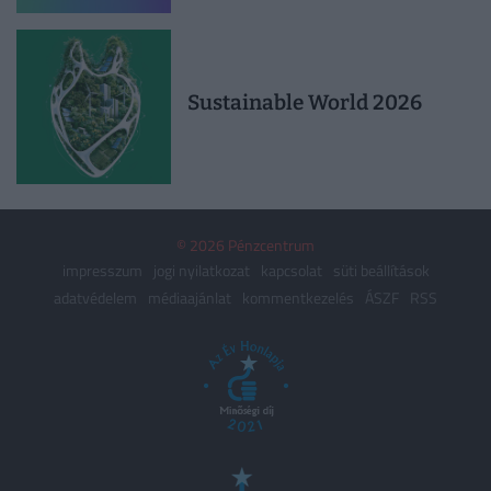
Sustainable World 2026
© 2026 Pénzcentrum
impresszum
jogi nyilatkozat
kapcsolat
süti beállítások
adatvédelem
médiaajánlat
kommentkezelés
ÁSZF
RSS