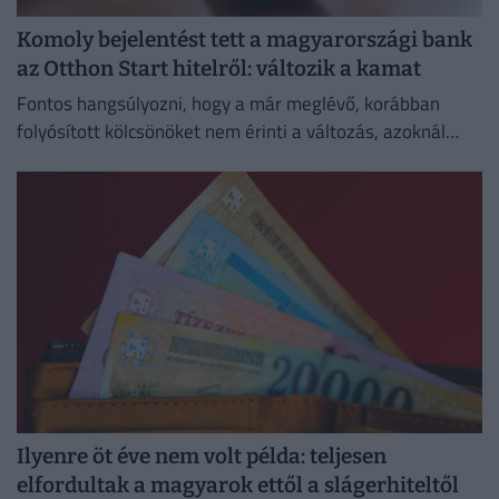
Komoly bejelentést tett a magyarországi bank
az Otthon Start hitelről: változik a kamat
Fontos hangsúlyozni, hogy a már meglévő, korábban
folyósított kölcsönöket nem érinti a változás, azoknál
megmarad a szerződésben rögzített kamat és
törlesztőrészlet.
Ilyenre öt éve nem volt példa: teljesen
elfordultak a magyarok ettől a slágerhiteltől