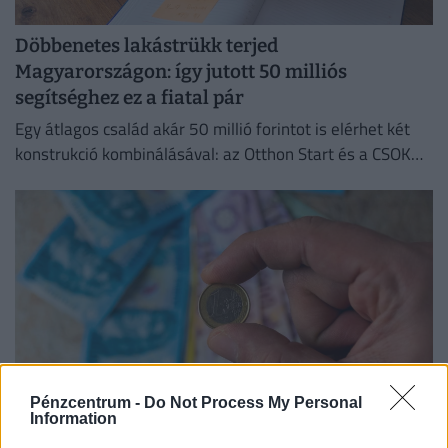
Döbbenetes lakástrükk terjed
Magyarországon: így jutott 50 milliós
segítséghez ez a fiatal pár
Egy átlagos család akár 50 millió forintot is elérhet két
konstrukció kombinálásával: az Otthon Start és a CSOK
Plusz együtt jóval kedvezőbb feltételeket kínál.
Pénzcentrum -
Do Not Process My Personal
Information
Keményen betett a forintnak Donald Trump