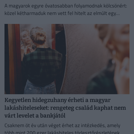
A magyarok egyre óvatosabban folyamodnak kölcsönért:
közel kétharmaduk nem vett fel hitelt az elmúlt egy
évben
Kegyetlen hidegzuhany érheti a magyar
lakáshiteleseket: rengeteg család kaphat nem
várt levelet a bankjától
Csaknem öt év után véget érhet az intézkedés, amely
több mint 200 ezer lakáshiteles törlesztőrészletének