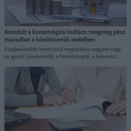
Beindult a kamatvágási hullám: rengeteg pénz
maradhat a hitelfelvevők zsebében
A legkedvezőbb konstrukció megtalálása nagyban függ
az igazolt jövedelemtől, a hitelösszegtől, a fedezetül
szolgáló ingatlan értékétől és a vállalt banki feltételektől
is.