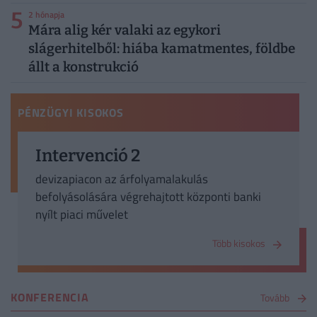
5
2 hónapja
Mára alig kér valaki az egykori
slágerhitelből: hiába kamatmentes, földbe
állt a konstrukció
PÉNZÜGYI KISOKOS
Intervenció 2
devizapiacon az árfolyamalakulás
befolyásolására végrehajtott központi banki
nyílt piaci művelet
Több kisokos
KONFERENCIA
Tovább