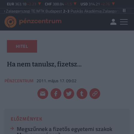
EUR
363.18
-2.23
CHF
388.84
-1.5
USD
314.21
-2.76
rszegi TE
|
MTK Budapest
2-3
Puskás Akadémia
|
Zalaegerszegi TE
5-2
Paksi F
HITEL
Ha nem tanulsz, fizetsz...
PÉNZCENTRUM
2011. május 17. 09:02
ELŐZMÉNYEK
Megszűnnek a fizetős egyetemi szakok