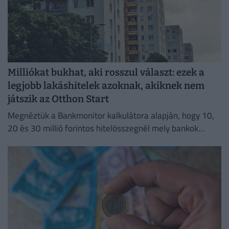
Milliókat bukhat, aki rosszul választ: ezek a
legjobb lakáshitelek azoknak, akiknek nem
játszik az Otthon Start
Megnéztük a Bankmonitor kalkulátora alapján, hogy 10,
20 és 30 millió forintos hitelösszegnél mely bankok
kínálják jelenleg a legkedvezőbb ajánlatokat.