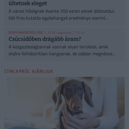
ültetnek eleget
A városi hőségnek évente 350 ezren esnek áldozatául.
Két friss kutatás egybehangzó eredménye szerint...
KONYHAKONTROLLING
| 2026. augusztus 7. 07:45
Csúcsidőben drágább áram?
A közgazdaságtannak vannak olyan területei, amik
elsőre felháborítóan hangzanak, de jobban megnézve...
CÍMLAPRÓL AJÁNLJUK