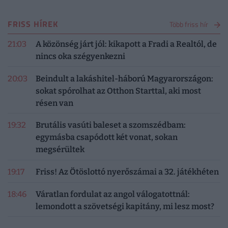
FRISS HÍREK
Több friss hír
21:03
A közönség járt jól: kikapott a Fradi a Realtól, de
nincs oka szégyenkezni
20:03
Beindult a lakáshitel-háború Magyarországon:
sokat spórolhat az Otthon Starttal, aki most
résen van
19:32
Brutális vasúti baleset a szomszédbam:
egymásba csapódott két vonat, sokan
megsérültek
19:17
Friss! Az Ötöslottó nyerőszámai a 32. játékhéten
18:46
Váratlan fordulat az angol válogatottnál:
lemondott a szövetségi kapitány, mi lesz most?