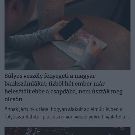
Súlyos veszély fenyegeti a magyar
bankszámlákat: tízből hét ember már
belesétált ebbe a csapdába, nem úszták meg
olcsón
Annak jártunk utána, hogyan alakult az elmúlt évben a
folyószámlahitel-piac és milyen veszélyekre hívják fel a
figyelmet a bankok és a szakértők.