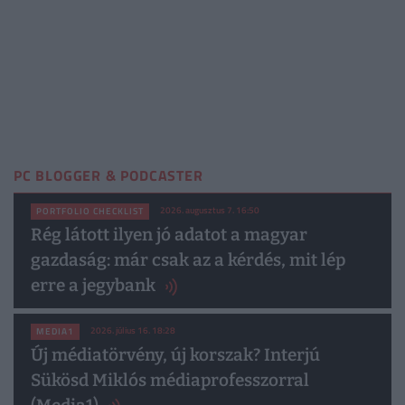
PC BLOGGER & PODCASTER
2026. augusztus 7. 16:50
PORTFOLIO CHECKLIST
Rég látott ilyen jó adatot a magyar
gazdaság: már csak az a kérdés, mit lép
erre a jegybank
2026. július 16. 18:28
MEDIA1
Új médiatörvény, új korszak? Interjú
Sükösd Miklós médiaprofesszorral