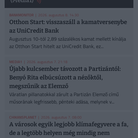
(Media1)
BANKMONITOR
| 2026. augusztus 8. 14:30
Otthon Start: visszaszáll a kamatversenybe
az UniCredit Bank
Augusztus 10-tól 2,89 százalékos kamat mellett kínálja
az Otthon Start hitelt az UniCredit Bank, ez...
MEDIA1
| 2026. augusztus 7. 21:18
Újabb kulcsember távozott a Partizántól:
Benyó Rita elbúcsúzott a nézőktől,
megszűnik az Elemző
Váratlan pillanatokkal zárult a Partizán Elemző című
műsorának legfrissebb, pénteki adása, melynek v...
CHIKANSPLANET
| 2026. augusztus 7. 08:00
A városok egyik legjobb klímafegyvere a fa,
de a legtöbb helyen még mindig nem