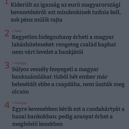
1
Kiderült az igazság az euró magyarországi
bevezetéséről: ezt mindenkinek tudnia kell,
sok pénz múlik rajta
2
2 hete
Kegyetlen hidegzuhany érheti a magyar
lakáshiteleseket: rengeteg család kaphat
nem várt levelet a bankjától
3
1 hónapja
Súlyos veszély fenyegeti a magyar
bankszámlákat: tízből hét ember már
belesétált ebbe a csapdába, nem úszták meg
olcsón
4
1 hónapja
Egyre kevesebben kérik ezt a csodakártyát a
hazai bankokban: pedig aranyat érhet a
megfelelő kezekben