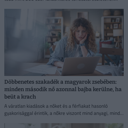
emelkedését akadályozta meg.
Döbbenetes szakadék a magyarok zsebében:
minden második nő azonnal bajba kerülne, ha
beüt a krach
A váratlan kiadások a nőket és a férfiakat hasonló
gyakorisággal érintik, a nőkre viszont mind anyagi, mind
lelki szempontból lényegesen nagyobb terhet rónak.