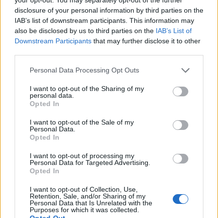
Ingyenes elitgimnázium képzi a jövő
disclosure of your personal information by third parties on the
mérnökeit Pesten: 8-szoros a túljelentkezés
IAB’s list of downstream participants. This information may
also be disclosed by us to third parties on the
IAB’s List of
"A digitális transzformáció fejben dől el. Van, akiknek
Downstream Participants
that may further disclose it to other
egyszerűen túl kell lépniük azon, hogy ahogy 40 éve
third parties.
tanítottak az ma is jó lesz" - mondta el a
Pénzcentrumnak adott interjújában Lázár Tibor, a
Personal Data Processing Opt Outs
PÉNZCENTRUM
| 2017. május 4. 12:03
budapesti Szent István Gimnázium igazgatója. Az
Na ne! Tényleg bevezetik az óvodákban a
I want to opt-out of the Sharing of my
iskolavezető pedagógussal többek között beszélgettünk
personal data.
bukást?
Opted In
a mai magyar oktatás pozitív, negatív oldalairól; a
Pedig még a törvénnyel is ütközik.
tanárok bérezéséről, és az ebből származó
I want to opt-out of the Sale of my
feszültségekről; a menedzserszemléletű
Personal Data.
Opted In
intézményvezetésről; a digitalizáció oktatásra gyakorolt
MAGYAR NEMZET
| 2016. június 21. 09:35
hatásairól; ahogy arról is, hogy a növendékek legnagyobb
I want to opt-out of processing my
Ennyire gyenge felvételit 10 éve nem írtak az
Personal Data for Targeted Advertising.
része a BME-n, valamilyen mérnökképzésben folytatja
általános iskolások
Opted In
tanulmányait. Interjú
Mi állhat a gyenge teljesítmény hátterében?
I want to opt-out of Collection, Use,
Retention, Sale, and/or Sharing of my
Personal Data that Is Unrelated with the
Purposes for which it was collected.
PÉNZCENTRUM
| 2016. május 18. 15:01
Opted Out