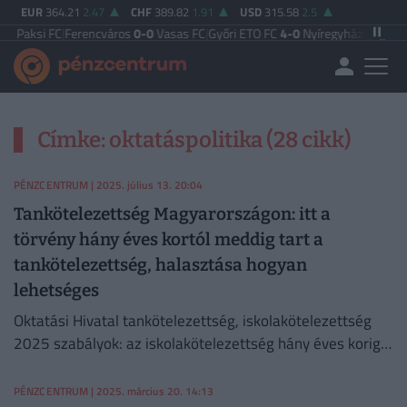
EUR
364.21
2.47
CHF
389.82
1.91
USD
315.58
2.5
Paksi FC
|
Ferencváros
0-0
Vasas FC
|
Győri ETO FC
4-0
Nyíregyháza
|
Újpest F
Címke: oktatáspolitika (28 cikk)
PÉNZCENTRUM
| 2025. július 13. 20:04
Tankötelezettség Magyarországon: itt a
törvény hány éves kortól meddig tart a
tankötelezettség, halasztása hogyan
lehetséges
Oktatási Hivatal tankötelezettség, iskolakötelezettség
2025 szabályok: az iskolakötelezettség hány éves korig
tart, hogyan zajlik a tankötelezettség halasztása
2025/26 tanévében?
PÉNZCENTRUM
| 2025. március 20. 14:13