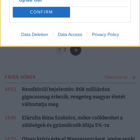
Hoppon maradtak a szülők: nem oldódik meg a
CONFIRM
magyar iskolák gondja
Átszervezik a Kliket: de mi változik?
Data Deletion
Data Access
Privacy Policy
1
2
FRISS HÍREK
Több friss hír
14:55
Rendkívüli bejelentés: 868 milliárdos
gigacsomag érkezik, rengeteg magyar életét
változtatja meg
14:45
Elárulta Bóna Szabolcs, mikor csökkenhet a
zöldségek és gyümölcsök áfája 5%-ra
14:33
Olyan krízis érte el Magyarországot, amire senki