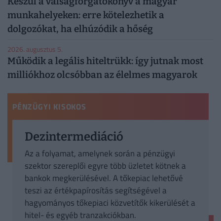
Készül a válságforgatókönyv a magyar
munkahelyeken: erre kötelezhetik a
dolgozókat, ha elhúzódik a hőség
2026. augusztus 5.
Működik a legális hiteltrükk: így jutnak most
milliókhoz olcsóbban az élelmes magyarok
PÉNZÜGYI KISOKOS
Dezintermediáció
Az a folyamat, amelynek során a pénzügyi
szektor szereplői egyre több üzletet kötnek a
bankok megkerülésével. A tőkepiac lehetővé
teszi az értékpapírosítás segítségével a
hagyományos tőkepiaci közvetítők kikerülését a
hitel- és egyéb tranzakciókban.