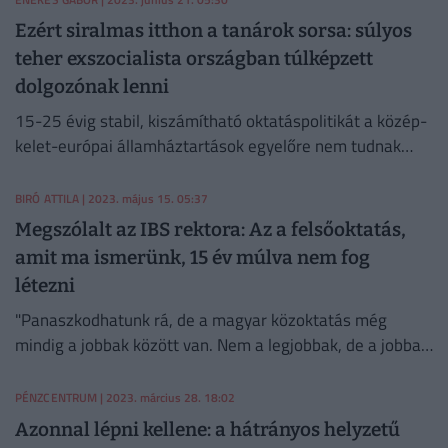
Ezért siralmas itthon a tanárok sorsa: súlyos
teher exszocialista országban túlképzett
dolgozónak lenni
15-25 évig stabil, kiszámítható oktatáspolitikát a közép-
kelet-európai államháztartások egyelőre nem tudnak
produkálni.
BIRÓ ATTILA
| 2023. május 15. 05:37
Megszólalt az IBS rektora: Az a felsőoktatás,
amit ma ismerünk, 15 év múlva nem fog
létezni
"Panaszkodhatunk rá, de a magyar közoktatás még
mindig a jobbak között van. Nem a legjobbak, de a jobbak
között."
PÉNZCENTRUM
| 2023. március 28. 18:02
Azonnal lépni kellene: a hátrányos helyzetű