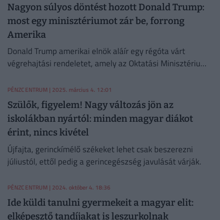
Nagyon súlyos döntést hozott Donald Trump:
most egy minisztériumot zár be, forrong
Amerika
Donald Trump amerikai elnök aláír egy régóta várt
végrehajtási rendeletet, amely az Oktatási Minisztérium
megszüntetését célozza.
PÉNZCENTRUM
| 2025. március 4. 12:01
Szülők, figyelem! Nagy változás jön az
iskolákban nyártól: minden magyar diákot
érint, nincs kivétel
Újfajta, gerinckímélő székeket lehet csak beszerezni
júliustól, ettől pedig a gerincegészség javulását várják.
PÉNZCENTRUM
| 2024. október 4. 18:36
Ide küldi tanulni gyermekeit a magyar elit:
elképesztő tandíjakat is leszurkolnak