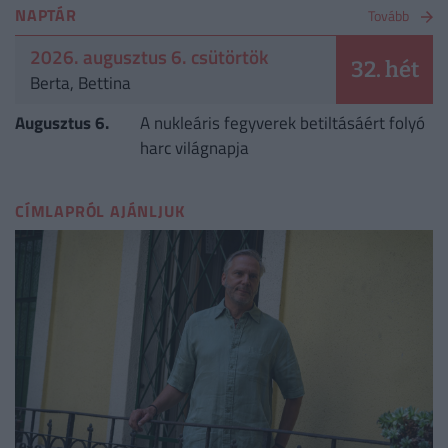
NAPTÁR
Tovább
2026. augusztus 6. csütörtök
32. hét
Berta, Bettina
Augusztus 6.
A nukleáris fegyverek betiltásáért folyó
harc világnapja
CÍMLAPRÓL AJÁNLJUK