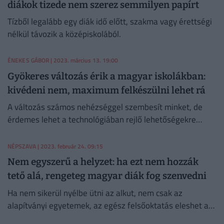
diákok tizede nem szerez semmilyen papírt
Tízből legalább egy diák idő előtt, szakma vagy érettségi
nélkül távozik a középiskolából.
ÉNEKES GÁBOR
| 2023. március 13. 19:00
Gyökeres változás érik a magyar iskolákban:
kivédeni nem, maximum felkészülni lehet rá
A változás számos nehézséggel szembesít minket, de
érdemes lehet a technológiában rejlő lehetőségekre
koncentrálni.
NÉPSZAVA
| 2023. február 24. 09:15
Nem egyszerű a helyzet: ha ezt nem hozzák
tető alá, rengeteg magyar diák fog szenvedni
Ha nem sikerül nyélbe ütni az alkut, nem csak az
alapítványi egyetemek, az egész felsőoktatás eleshet a
fejlesztési forrásoktól Magyarországon.