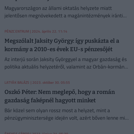
Magyarországon az állami oktatás helyzete miatt
jelentősen megnövekedett a magánintézmények iránti
kereslet.
PÉNZCENTRUM
| 2024. április 22. 11:14
Megszólalt Jaksity György: így puskázta el a
kormány a 2010-es évek EU-s pénzesőjét
Az interjú során Jaksity Györggyel a magyar gazdaság és
politika aktuális helyzetéről, valamint az Orbán-kormány
eddigi gazdaságpolitikájának három korszakáról
beszéltek.
LATYÁK BALÁZS
| 2023. október 30. 05:55
Oszkó Péter: Nem meglepő, hogy a román
gazdaság faképnél hagyott minket
Bár közel sem olyan rossz most a helyzet, mint a
pénzügyminisztersége idején volt, azért bőven lenne min
változtatni. Többek között erről beszélt lapunknak a volt
pénzügyminiszer.
ÉNEKES GÁBOR
| 2023. június 21. 05:30