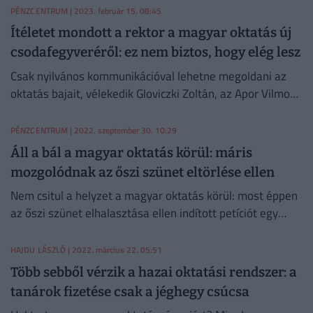
PÉNZCENTRUM
| 2023. február 15. 08:45
Ítéletet mondott a rektor a magyar oktatás új
csodafegyveréről: ez nem biztos, hogy elég lesz
Csak nyilvános kommunikációval lehetne megoldani az
oktatás bajait, vélekedik Gloviczki Zoltán, az Apor Vilmos
Katolikus Főiskola rektora.
PÉNZCENTRUM
| 2022. szeptember 30. 10:29
Áll a bál a magyar oktatás körül: máris
mozgolódnak az őszi szünet eltörlése ellen
Nem csitul a helyzet a magyar oktatás körül: most éppen
az őszi szünet elhalasztása ellen indított petíciót egy
diákmozgalom.
HAJDU LÁSZLÓ
| 2022. március 22. 05:51
Több sebből vérzik a hazai oktatási rendszer: a
tanárok fizetése csak a jéghegy csúcsa