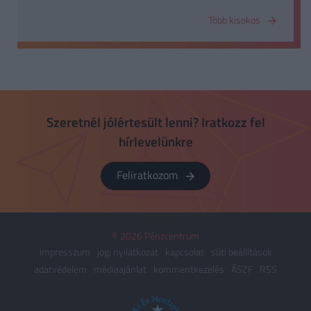
Több kisokos
Szeretnél jólértesült lenni? Iratkozz fel
hírlevelünkre
Feliratkozom
© 2026 Pénzcentrum
impresszum
jogi nyilatkozat
kapcsolat
süti beállítások
adatvédelem
médiaajánlat
kommentkezelés
ÁSZF
RSS