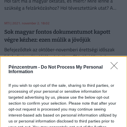
Hol tart ma a magyar oktatás, és miért? Mire lenne a
szükség a felzárkózáshoz? Hol tévesztettünk utat? A
téma hazai vezető szakértője Radó Péter válaszolt a
Pénzcentrum kérdéseire.
MTI
| 2021. november 2. 18:02
Sok magyar fontos dokumentumot kapott
végre kézhez: ezen múlik a jövőjük
Befejeződtek az október-novemberi érettségi időszak
írásbeli vizsgái - tájékoztatott az Oktatási Hivatal.
Pénzcentrum -
Do Not Process My Personal
NAGY GABRIELLA
| 2021. április 29. 05:48
Information
Itt már bevezették a 9 órás iskolakezdést: ilyen
If you wish to opt-out of the sale, sharing to third parties, or
egy méltányos oktatási rendszer
processing of your personal or sensitive information for
Hogyan épített Finnország alig három évtized alatt
targeted advertising by us, please use the below opt-out
section to confirm your selection. Please note that after your
világszínvonalú oktatási rendszert? Valóban annyira
opt-out request is processed you may continue seeing
sikeres, hatékony és méltányos a finn iskolarendszer? És
interest-based ads based on personal information utilized by
mi a helyzet itthon?
BIRÓ ATTILA
| 2019. szeptember 11. 05:48
us or personal information disclosed to third parties prior to
your opt-out. You may separately opt-out of the further