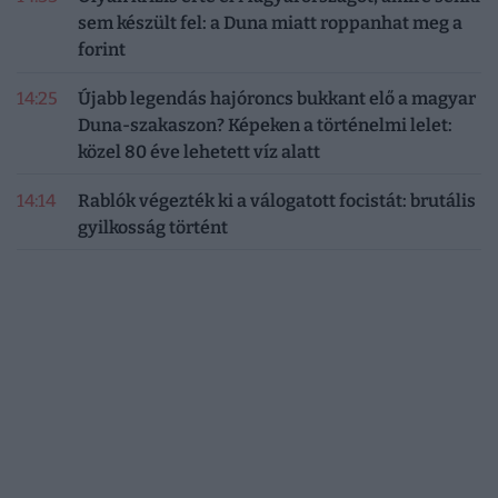
sem készült fel: a Duna miatt roppanhat meg a
forint
14:25
Újabb legendás hajóroncs bukkant elő a magyar
Duna-szakaszon? Képeken a történelmi lelet:
közel 80 éve lehetett víz alatt
14:14
Rablók végezték ki a válogatott focistát: brutális
gyilkosság történt