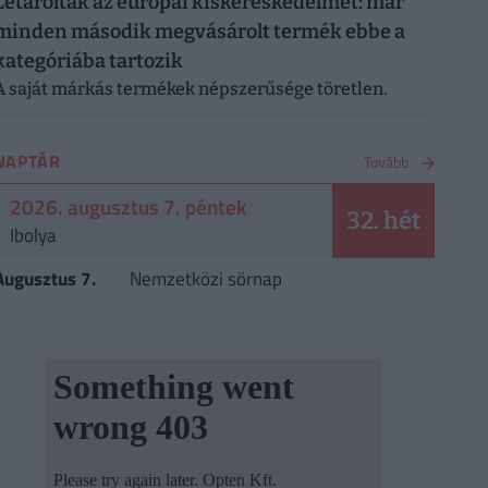
Letarolták az európai kiskereskedelmet: már
minden második megvásárolt termék ebbe a
kategóriába tartozik
A saját márkás termékek népszerűsége töretlen.
NAPTÁR
Tovább
2026. augusztus 7. péntek
32. hét
Ibolya
Augusztus 7.
Nemzetközi sörnap