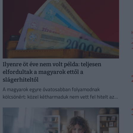
Ilyenre öt éve nem volt példa: teljesen
elfordultak a magyarok ettől a
slágerhiteltől
A magyarok egyre óvatosabban folyamodnak
kölcsönért: közel kétharmaduk nem vett fel hitelt az
elmúlt egy évben