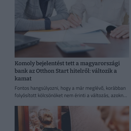
Komoly bejelentést tett a magyarországi
bank az Otthon Start hitelről: változik a
kamat
Fontos hangsúlyozni, hogy a már meglévő, korábban
folyósított kölcsönöket nem érinti a változás, azoknál
megmarad a szerződésben rögzített kamat és
törlesztőrészlet.