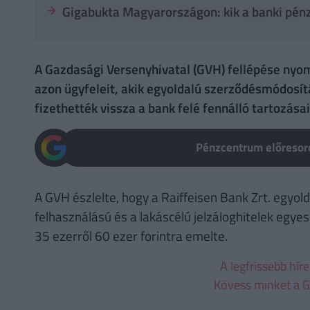
Gigabukta Magyarországon: kik a banki pénz
A Gazdasági Versenyhivatal (GVH) fellépése nyomá
azon ügyfeleit, akik egyoldalú szerződésmódosít
fizethették vissza a bank felé fennálló tartozásai
Pénzcentrum előresoro
A GVH észlelte, hogy a Raiffeisen Bank Zrt. egyo
felhasználású és a lakáscélú jelzáloghitelek egyes
35 ezerről 60 ezer forintra emelte.
A legfrissebb hír
Kövess minket a G