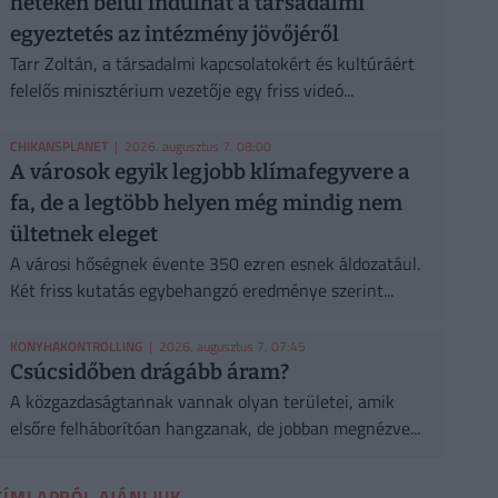
heteken belül indulhat a társadalmi
egyeztetés az intézmény jövőjéről
Tarr Zoltán, a társadalmi kapcsolatokért és kultúráért
felelős minisztérium vezetője egy friss videó...
CHIKANSPLANET
| 2026. augusztus 7. 08:00
A városok egyik legjobb klímafegyvere a
fa, de a legtöbb helyen még mindig nem
ültetnek eleget
A városi hőségnek évente 350 ezren esnek áldozatául.
Két friss kutatás egybehangzó eredménye szerint...
KONYHAKONTROLLING
| 2026. augusztus 7. 07:45
Csúcsidőben drágább áram?
A közgazdaságtannak vannak olyan területei, amik
elsőre felháborítóan hangzanak, de jobban megnézve...
CÍMLAPRÓL AJÁNLJUK