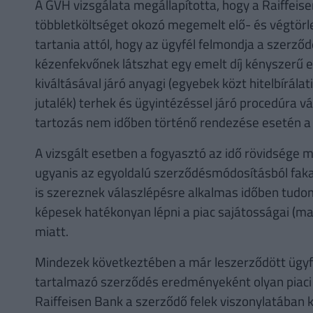
A GVH vizsgálata megállapította, hogy a Raiffei
többletköltséget okozó megemelt elő- és végtörle
tartania attól, hogy az ügyfél felmondja a szerz
kézenfekvőnek látszhat egy emelt díj kényszerű 
kiváltásával járó anyagi (egyebek közt hitelbírálati 
jutalék) terhek és ügyintézéssel járó procedúra v
tartozás nem időben történő rendezése esetén a
A vizsgált esetben a fogyasztó az idő rövidsége m
ugyanis az egyoldalú szerződésmódosításból fak
is szereznek válaszlépésre alkalmas időben tudom
képesek hatékonyan lépni a piac sajátosságai (mag
miatt.
Mindezek következtében a már leszerződött ügyfe
tartalmazó szerződés eredményeként olyan piaci 
Raiffeisen Bank a szerződő felek viszonylatában