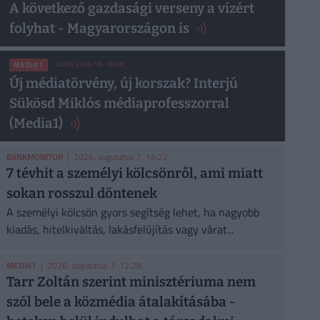
A következő gazdasági verseny a vízért
folyhat - Magyarországon is
2026. július 16. 18:28
MEDIA1
Új médiatörvény, új korszak? Interjú
Sükösd Miklós médiaprofesszorral
(Media1)
BANKMONITOR
| 2026. augusztus 7. 14:22
7 tévhit a személyi kölcsönről, ami miatt
sokan rosszul döntenek
A személyi kölcsön gyors segítség lehet, ha nagyobb
kiadás, hitelkiváltás, lakásfelújítás vagy várat...
MEDIA1
| 2026. augusztus 7. 12:28
Tarr Zoltán szerint minisztériuma nem
szól bele a közmédia átalakításába -