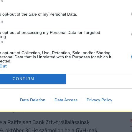
In
 az érintett személyeket írásban közvetlenül
o opt-out of the Sale of my Personal Data.
ri napos időszak biztosításával. (Az előtörlesztés
2
In
ik, ezek listája a GVH határozatában a
alálható: http://www.gvh.hu/gvh/alpha?
to opt-out of processing my Personal Data for Targeted
ing.
In
2
o opt-out of Collection, Use, Retention, Sale, and/or Sharing
gyfelek részére történő hátrányos változtatása
ersonal Data that Is Unrelated with the Purposes for which it
lected.
dőt 90 napra megemeli.
Out
eljárás során az ügyfél kötelezettséget vállal arra,
CONFIRM
2
gba hozza e törvény rendelkezéseivel, és a
 a GVH végzéssel - az eljárás egyidejű
eljesítését, anélkül, hogy a végzésben a
Data Deletion
Data Access
Privacy Policy
t megállapítaná.
a Raiffeisen Bank Zrt.-t vállalásainak
009. október 30-ig számoljon be a GVH-nak.