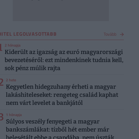
HITEL LEGOLVASOTTABB
Tovább
1
2 hónapja
Kiderült az igazság az euró magyarországi
bevezetéséről: ezt mindenkinek tudnia kell,
sok pénz múlik rajta
2
2 hete
Kegyetlen hidegzuhany érheti a magyar
lakáshiteleseket: rengeteg család kaphat
nem várt levelet a bankjától
3
1 hónapja
Súlyos veszély fenyegeti a magyar
bankszámlákat: tízből hét ember már
belesétált ebbe a csapdába, nem úszták