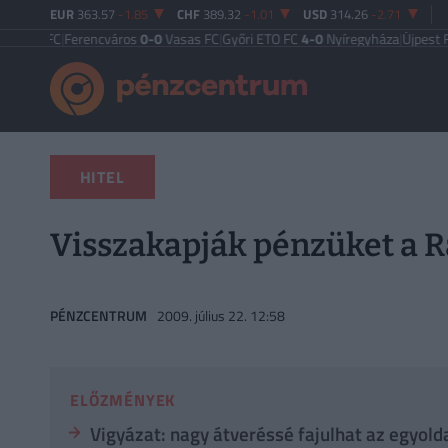
EUR
363.57
-1.85
CHF
389.32
-1.01
USD
314.26
-2.71
 FC
|
Ferencváros
0-0
Vasas FC
|
Győri ETO FC
4-0
Nyíregyháza
|
Újpest FC
4-2
D
HITEL
Visszakapják pénzüket a Ra
PÉNZCENTRUM
2009. július 22. 12:58
ELŐZMÉNYEK
Vigyázat: nagy átveréssé fajulhat az egyol