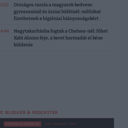
15:02
Országos razzia a magyarok kedvenc
gyrososainál és ázsiai büféinél: milliókat
fizethetnek a higiéniai hiányosságokért
14:44
Nagytakarításba fogtak a Chelsea-nél: főhet
Xabi Alonso feje, a keret harmadát el kéne
küldenie
PC BLOGGER & PODCASTER
2026. augusztus 6. 16:50
PORTFOLIO CHECKLIST