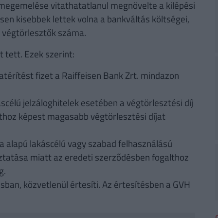
ak megemelése vitathatatlanul megnövelte a kilépési
tősen kisebbek lettek volna a bankváltás költségei,
ó végtörlesztők száma.
 tett. Ezek szerint:
térítést fizet a Raiffeisen Bank Zrt. mindazon
célú jelzáloghitelek esetében a végtörlesztési díj
thoz képest magasabb végtörlesztési díjat
iza alapú lakáscélú vagy szabad felhasználású
toztatása miatt az eredeti szerződésben fogalthoz
g.
ásban, közvetlenül értesíti. Az értesítésben a GVH