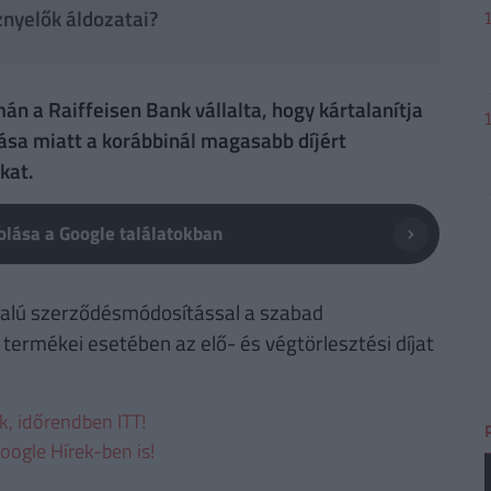
nyelők áldozatai?
n a Raiffeisen Bank vállalta, hogy kártalanítja
ása miatt a korábbinál magasabb díjért
kat.
lása a Google találatokban
ldalú szerződésmódosítással a szabad
 termékei esetében az elő- és végtörlesztési díjat
ek, időrendben ITT!
oogle Hírek-ben is!