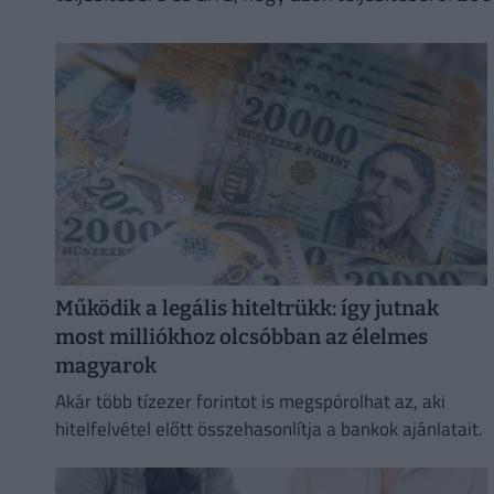
Működik a legális hiteltrükk: így jutnak
most milliókhoz olcsóbban az élelmes
magyarok
Akár több tízezer forintot is megspórolhat az, aki
hitelfelvétel előtt összehasonlítja a bankok ajánlatait.