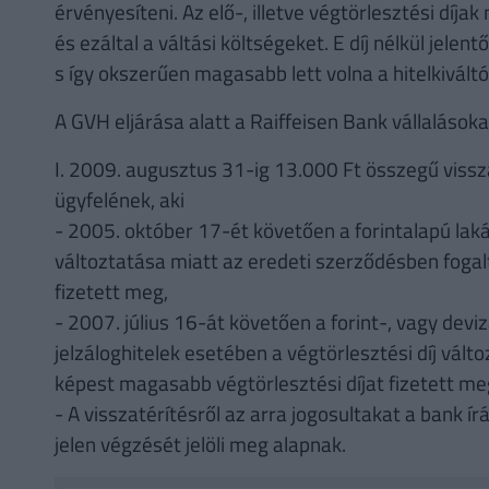
érvényesíteni. Az elő-, illetve végtörlesztési díj
és ezáltal a váltási költségeket. E díj nélkül jelen
s így okszerűen magasabb lett volna a hitelkivált
A GVH eljárása alatt a Raiffeisen Bank vállalásokat
I. 2009. augusztus 31-ig 13.000 Ft összegű vissza
ügyfelének, aki
- 2005. október 17-ét követően a forintalapú lakás
változtatása miatt az eredeti szerződésben fogal
fizetett meg,
- 2007. július 16-át követően a forint-, vagy dev
jelzáloghitelek esetében a végtörlesztési díj vál
képest magasabb végtörlesztési díjat fizetett me
- A visszatérítésről az arra jogosultakat a bank ír
jelen végzését jelöli meg alapnak.