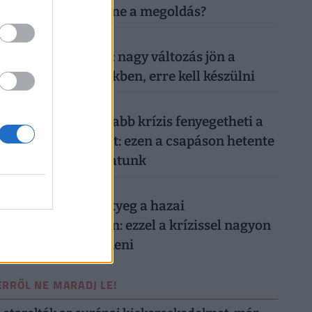
megszüntetése lenne a megoldás?
026. augusztus 7.
Döntött a kormány: nagy változás jön a
háziorvosi rendelőkben, erre kell készülni
026. augusztus 7.
Hiába a jó hírek, újabb krízis fenyegetheti a
magyar gazdaságot: ezen a csapáson hetente
milliárdokat bukhatunk
026. augusztus 7.
Időzített bomba ketyeg a hazai
nyugdíjrendszerben: ezzel a krízissel nagyon
nehéz lesz mit kezdeni
ERRŐL NE MARADJ LE!