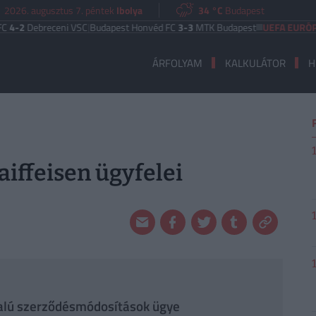
2026. augusztus 7. péntek
Ibolya
34 °C
Budapest
ebreceni VSC
|
Budapest Honvéd FC
3-3
MTK Budapest
UEFA EURÓPA LIGA
ÁRFOLYAM
KALKULÁTOR
H
iffeisen ügyfelei
dalú szerződésmódosítások ügye