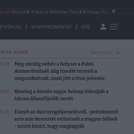
Benfica
6-1
Heart of Midlothian
|
Thun
3-0
Vikingur Reykjavik
|
PAOK Saloniki
0
ETIFÓKUSZ
SPORTEREDMÉNYEK
KVÍZ
FRISS HÍREK
Több friss hír
15:29
Még mindig nehéz a helyzet a Paksi
Atomerőműnél: alig tizedét termeli a
megszokottnak, most jött a friss jelentés
15:20
Közeleg a döntés napja: holnap elárulják a
három államfőjelölt nevét
15:14
Ennyit az őszi nyugdíjemelésről, -prémiumról:
erre már keresztet vethetnek a magyar idősek
- szinte kizárt, hogy megkapják