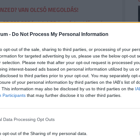
ÉNZED? VAN OLCSÓ MEGOLDÁS!
a
30 000 000 forintot 20 éves futamidőre már
törlesztővel fel lehet venni
a
K&H Banknál.
De
rum -
Do Not Process My Personal Information
k ajánlata sem:
az UniCredit Banknál 6,78%, az
 a MagNet Banknál 7,02%.
Érdemes még megnézni
to opt-out of the sale, sharing to third parties, or processing of your per
és egyedi kalkulációt végezni, saját preferenciáink
formation for targeted advertising by us, please use the below opt-out s
e. Ehhez keresd fel a
Pénzcentrum kalkulátorát.
r selection. Please note that after your opt-out request is processed y
eing interest-based ads based on personal information utilized by us or
disclosed to third parties prior to your opt-out. You may separately opt-
2
losure of your personal information by third parties on the IAB’s list of
. This information may also be disclosed by us to third parties on the
IA
 csökkentett mértékű, részleges illetve teljes
Participants
that may further disclose it to other third parties.
Ft helyett 47.000 Ft összegű díj megfizetése
l Data Processing Opt Outs
2
 47.000 Ft összegű díj megfizetése mellett
o opt-out of the Sharing of my personal data.