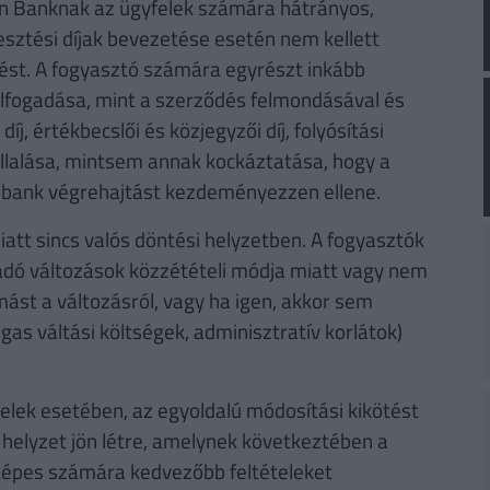
sen Banknak az ügyfelek számára hátrányos,
sztési díjak bevezetése esetén nem kellett
ődést. A fogyasztó számára egyrészt inkább
elfogadása, mint a szerződés felmondásával és
díj, értékbecslői és közjegyzői díj, folyósítási
állalása, mintsem annak kockáztatása, hogy a
 bank végrehajtást kezdeményezzen ellene.
iatt sincs valós döntési helyzetben. A fogyasztók
adó változások közzétételi módja miatt vagy nem
ást a változásról, vagy ha igen, akkor sem
as váltási költségek, adminisztratív korlátok)
lek esetében, az egyoldalú módosítási kikötést
helyzet jön létre, amelynek következtében a
 képes számára kedvezőbb feltételeket