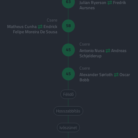
⇄
63
Julian Ryerson
Fredrik
Aursnes
Csere
⇄
58
Matheus Cunha
Endrick
Felipe Moreira De Sousa
Csere
⇄
45
Antonio Nusa
Andreas
Schjelderup
Csere
⇄
45
Alexander Sørloth
Oscar
Bobb
Félidő
Hosszabbítás
Ivószünet