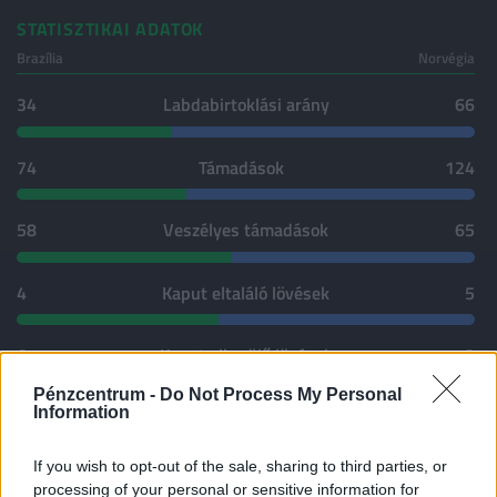
STATISZTIKAI ADATOK
Brazília
Norvégia
34
Labdabirtoklási arány
66
74
Támadások
124
58
Veszélyes támadások
65
4
Kaput eltaláló lövések
5
6
Kaput elkerülő lövések
3
Pénzcentrum -
Do Not Process My Personal
Information
5
Szögletek
5
If you wish to opt-out of the sale, sharing to third parties, or
1
Sárga lapok
0
processing of your personal or sensitive information for