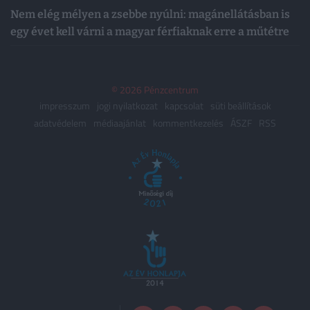
Nem elég mélyen a zsebbe nyúlni: magánellátásban is
egy évet kell várni a magyar férfiaknak erre a műtétre
© 2026 Pénzcentrum
impresszum
jogi nyilatkozat
kapcsolat
süti beállítások
adatvédelem
médiaajánlat
kommentkezelés
ÁSZF
RSS