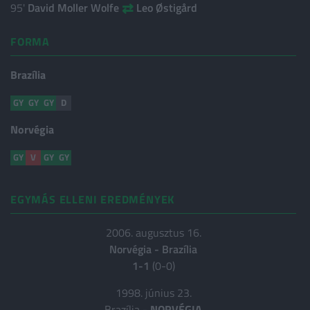
⇄
95'
David Moller Wolfe
Leo Østigård
FORMA
Brazília
GY
GY
GY
D
Norvégia
GY
V
GY
GY
EGYMÁS ELLENI EREDMÉNYEK
2006. augusztus 16.
Norvégia
-
Brazília
1-1
(0-0)
1998. június 23.
Brazília
-
NORVÉGIA