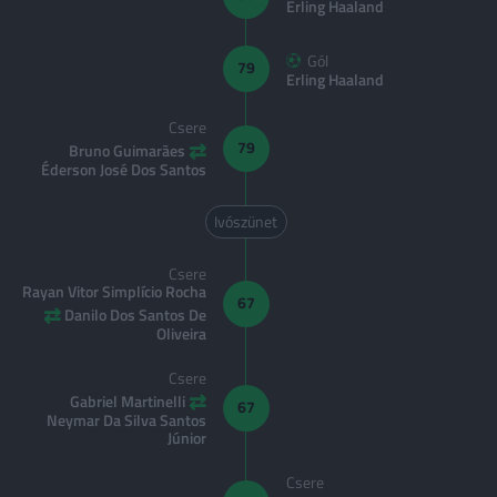
Erling Haaland
Gól
79
Erling Haaland
Csere
⇄
79
Bruno Guimarães
Éderson José Dos Santos
Ivószünet
Csere
Rayan Vitor Simplício Rocha
67
⇄
Danilo Dos Santos De
Oliveira
Csere
⇄
Gabriel Martinelli
67
Neymar Da Silva Santos
Júnior
Csere