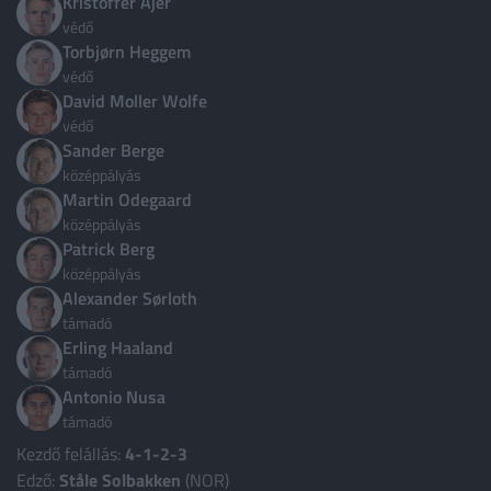
Kristoffer Ajer
védő
Ciprus
4
Torbjørn Heggem
Costa Rica
védő
1
David Moller Wolfe
Csehország
3
védő
Sander Berge
Dánia
3
középpályás
Dél-Korea
3
Martin Odegaard
középpályás
Ecuador
3
Patrick Berg
Egyesült Arab Emírségek
középpályás
3
Alexander Sørloth
Több ország
támadó
Erling Haaland
támadó
Antonio Nusa
támadó
Kezdő felállás:
4-1-2-3
Edző:
Ståle Solbakken
(NOR)