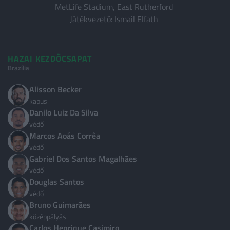
MetLife Stadium, East Rutherford
Bundesliga
Játékvezető: Ismail Elfath
Francia Ligue 1
Bajnokok Ligája
HAZAI KEZDŐCSAPAT
Európa Liga
Brazília
Nemzetek Ligája
Alisson Becker
LISTÁK
kapus
Danilo Luiz Da Silva
Világranglista
védő
Klub Világranglista
Marcos Aoás Corrêa
védő
Magyarok külföldön
Gabriel Dos Santos Magalhães
védő
ORSZÁGOK
Douglas Santos
védő
Nemzetközi
24
Bruno Guimarães
középpályás
Magyarország
4
Carlos Henrique Casimiro