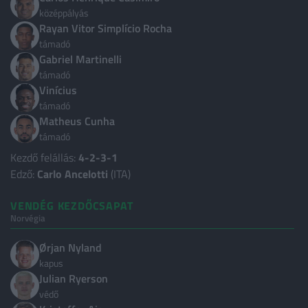
Albánia
3
középpályás
Rayan Vitor Simplício Rocha
Algéria
3
támadó
Gabriel Martinelli
Andorra
3
támadó
Anglia
9
Vinícius
támadó
Argentína
5
Matheus Cunha
Ausztrália
3
támadó
Kezdő felállás:
4-2-3-1
Ausztria
3
Edző:
Carlo Ancelotti
(ITA)
Azerbajdzsán
2
VENDÉG KEZDŐCSAPAT
Belgium
2
Norvégia
Bosznia-Hercegovina
2
Ørjan Nyland
Brazília
3
kapus
Julian Ryerson
Bulgária
3
védő
Chile
3