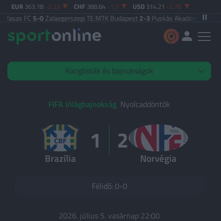
EUR
363.18
-2.23
CHF
388.84
-1.5
USD
314.21
-2.76
sas FC
5-0
Zalaegerszegi TE
|
MTK Budapest
2-3
Puskás Akadémia
|
Zalaegers
Ranglisták és bajnokságok
Élő mérkőzések
FIFA Világbajnokság
Nyolcaddöntök
1
2
KIEMELT
Brazília
Norvégia
OTP Bank Liga
Premier League
Félidő: 0-0
Olasz Serie A
Spanyol La Liga
2026. július 5. vasárnap 22:00