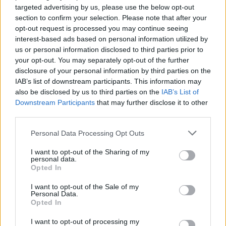
targeted advertising by us, please use the below opt-out
section to confirm your selection. Please note that after your
0
Piros lapok
0
opt-out request is processed you may continue seeing
interest-based ads based on personal information utilized by
2
Büntetők
0
us or personal information disclosed to third parties prior to
your opt-out. You may separately opt-out of the further
disclosure of your personal information by third parties on the
4
Blokkolt lövések
1
IAB’s list of downstream participants. This information may
also be disclosed by us to third parties on the
IAB’s List of
Downstream Participants
that may further disclose it to other
HAZAI GÓLSZERZŐK
third parties.
100'
Neymar Da Silva Santos Júnior
(11-es)
Personal Data Processing Opt Outs
I want to opt-out of the Sharing of my
HAZAI CSERÉK
personal data.
Opted In
⇄
58'
Matheus Cunha
Endrick Felipe Moreira De Sousa
I want to opt-out of the Sale of my
Personal Data.
⇄
67'
Rayan Vitor Simplício Rocha
Danilo Dos Santos De
Opted In
Oliveira
I want to opt-out of processing my