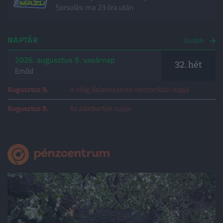
Sorsolás: ma 23 óra után
NAPTÁR
Tovább
2026. augusztus 9. vasárnap
32. hét
Emőd
Augusztus 9.
A világ őslakosainak nemzetközi napja
Augusztus 9.
Az állatkertek napja