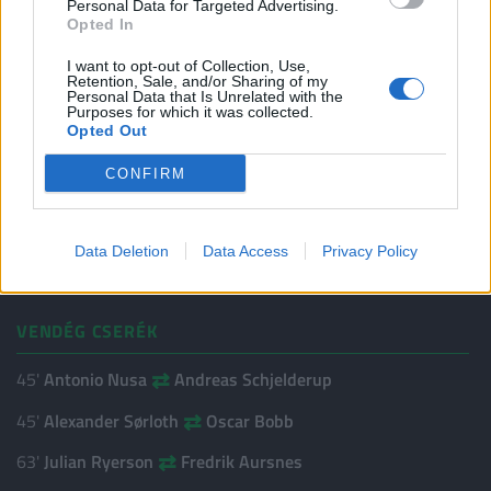
⇄
67'
Gabriel Martinelli
Neymar Da Silva Santos Júnior
Personal Data for Targeted Advertising.
Opted In
⇄
79'
Bruno Guimarães
Éderson José Dos Santos
I want to opt-out of Collection, Use,
Retention, Sale, and/or Sharing of my
Personal Data that Is Unrelated with the
HAZAI SÁRGA LAPOK
Purposes for which it was collected.
Opted Out
96'
Neymar Da Silva Santos Júnior
CONFIRM
VENDÉG GÓLSZERZŐK
79'
Erling Haaland
Data Deletion
Data Access
Privacy Policy
90'
Erling Haaland
VENDÉG CSERÉK
⇄
45'
Antonio Nusa
Andreas Schjelderup
⇄
45'
Alexander Sørloth
Oscar Bobb
⇄
63'
Julian Ryerson
Fredrik Aursnes