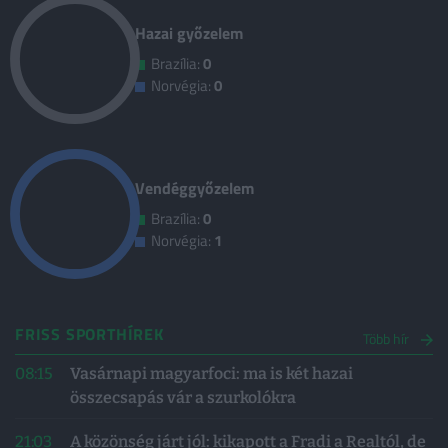
Hazai győzelem
Brazília:
0
Norvégia:
0
Vendéggyőzelem
Brazília:
0
Norvégia:
1
FRISS SPORTHÍREK
Több hír
08:15
Vasárnapi magyarfoci: ma is két hazai
összecsapás vár a szurkolókra
21:03
A közönség járt jól: kikapott a Fradi a Realtól, de