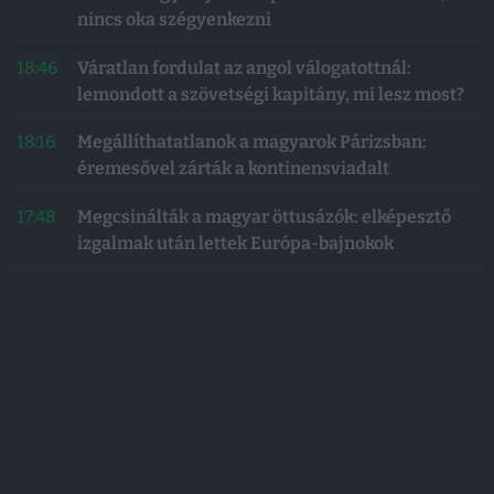
nincs oka szégyenkezni
18:46
Váratlan fordulat az angol válogatottnál:
lemondott a szövetségi kapitány, mi lesz most?
18:16
Megállíthatatlanok a magyarok Párizsban:
éremesővel zárták a kontinensviadalt
17:48
Megcsinálták a magyar öttusázók: elképesztő
izgalmak után lettek Európa-bajnokok