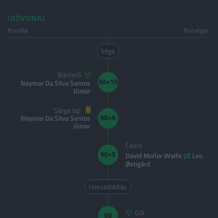
IDŐVONAL
Brazília
Norvégia
Vége
Büntető
90+10
Neymar Da Silva Santos
Júnior
Sárga lap
90+6
Neymar Da Silva Santos
Júnior
Csere
⇄
90+5
David Moller Wolfe
Leo
Østigård
Hosszabbítás
Gól
90