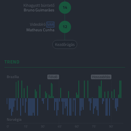
Kihagyott büntető
14
Bruno Guimarães
Videobíró
VAR
12
Matheus Cunha
Kezdőrúgás
TREND
Brazília
Norvégia
0'
15'
30'
45'
60'
75'
90'