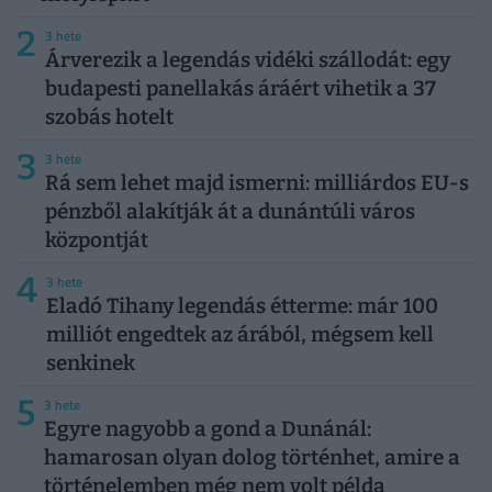
2
3 hete
Árverezik a legendás vidéki szállodát: egy
budapesti panellakás áráért vihetik a 37
szobás hotelt
3
3 hete
Rá sem lehet majd ismerni: milliárdos EU-s
pénzből alakítják át a dunántúli város
központját
4
3 hete
Eladó Tihany legendás étterme: már 100
milliót engedtek az árából, mégsem kell
senkinek
5
3 hete
Egyre nagyobb a gond a Dunánál:
hamarosan olyan dolog történhet, amire a
történelemben még nem volt példa