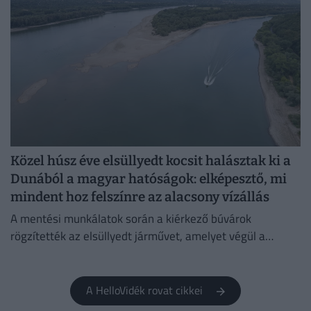
Közel húsz éve elsüllyedt kocsit halásztak ki a
Dunából a magyar hatóságok: elképesztő, mi
mindent hoz felszínre az alacsony vízállás
A mentési munkálatok során a kiérkező búvárok
rögzítették az elsüllyedt járművet, amelyet végül a
műszaki mentő csörlőjének segítségével vontattak ki a
partra.
A HelloVidék rovat cikkei