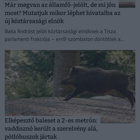
Már megvan az államfő-jelölt, de mi jön
most? Mutatjuk mikor léphet hivatalba az
új köztársasági elnök
Baka Andrást jelöli köztársasági elnöknek a Tisza
parlamenti frakciója – erről szombaton döntöttek a
képviselők.
Elképesztő baleset a 2-es metrón:
vaddisznó került a szerelvény alá,
pótlóbuszok jártak