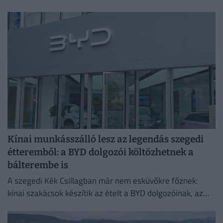
mélyítik a medret a kompkikötőnél, hogy ismét
biztonságosan...
Kínai munkásszálló lesz az legendás szegedi
étteremből: a BYD dolgozói költözhetnek a
bálterembe is
A szegedi Kék Csillagban már nem esküvőkre főznek:
kínai szakácsok készítik az ételt a BYD dolgozóinak, az
egykori bálteremből és más helyiségekből pedig
munkásszállás lehet.