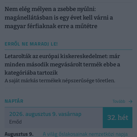
Nem elég mélyen a zsebbe nyúlni:
magánellátásban is egy évet kell várni a
magyar férfiaknak erre a műtétre
ERRŐL NE MARADJ LE!
Letarolták az európai kiskereskedelmet: már
minden második megvásárolt termék ebbe a
kategóriába tartozik
A saját márkás termékek népszerűsége töretlen.
NAPTÁR
Tovább
2026. augusztus 9. vasárnap
32. hét
Emőd
Augusztus 9.
A világ őslakosainak nemzetközi napja