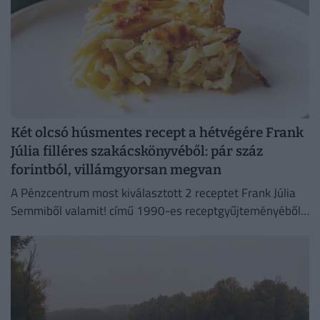
Két olcsó húsmentes recept a hétvégére Frank
Júlia filléres szakácskönyvéből: pár száz
forintból, villámgyorsan megvan
A Pénzcentrum most kiválasztott 2 receptet Frank Júlia
Semmiből valamit! című 1990-es receptgyűjteményéből
és megvizsgáltuk, mennyibe kerülne az elkészítésük ma.