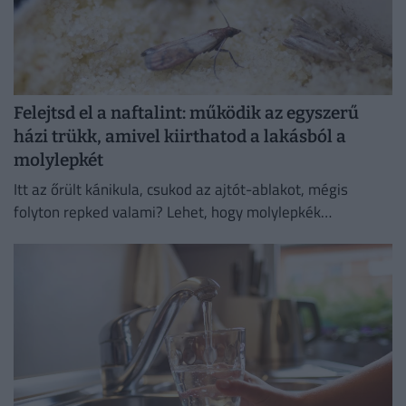
Felejtsd el a naftalint: működik az egyszerű
házi trükk, amivel kiirthatod a lakásból a
molylepkét
Itt az őrült kánikula, csukod az ajtót-ablakot, mégis
folyton repked valami? Lehet, hogy molylepkék
szaporodtak el – de melyikkel van dolgunk, és hogyan
szabadulhatsz meg...