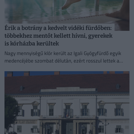
Érik a botrány a kedvelt vidéki fürdőben:
többekhez mentőt kellett hívni, gyerekek
is kórházba kerültek
Nagy mennyiségű klór került az Igali Gyógyfürdő egyik
medencéjébe szombat délután, ezért rosszul lettek a
fürdőzők.