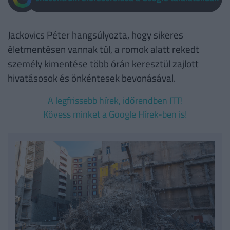
Jackovics Péter hangsúlyozta, hogy sikeres
életmentésen vannak túl, a romok alatt rekedt
személy kimentése több órán keresztül zajlott
hivatásosok és önkéntesek bevonásával.
A legfrissebb hírek, időrendben ITT!
Kövess minket a Google Hírek-ben is!