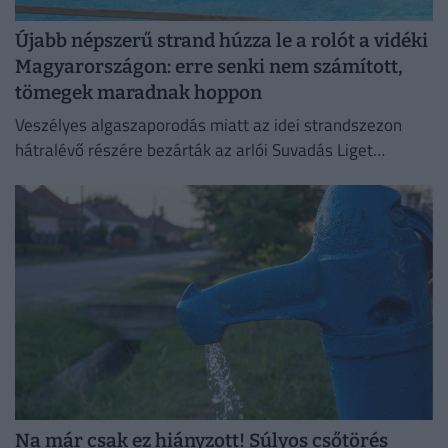
Újabb népszerű strand húzza le a rolót a vidéki
Magyarországon: erre senki nem számított,
tömegek maradnak hoppon
Veszélyes algaszaporodás miatt az idei strandszezon
hátralévő részére bezárták az arlói Suvadás Liget
Strandot.
Na már csak ez hiányzott! Súlyos csőtörés