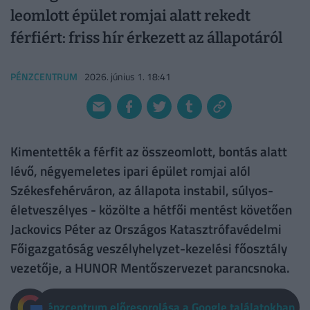
leomlott épület romjai alatt rekedt
férfiért: friss hír érkezett az állapotáról
PÉNZCENTRUM
2026. június 1. 18:41
Kimentették a férfit az összeomlott, bontás alatt
lévő, négyemeletes ipari épület romjai alól
Székesfehérváron, az állapota instabil, súlyos-
életveszélyes - közölte a hétfői mentést követően
Jackovics Péter az Országos Katasztrófavédelmi
Főigazgatóság veszélyhelyzet-kezelési főosztály
vezetője, a HUNOR Mentőszervezet parancsnoka.
Pénzcentrum előresorolása a Google találatokban