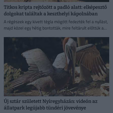
Titkos kripta rejtőzött a padló alatt: elképesztő
dolgokat találtak a keszthelyi kápolnában
A régészek egy kivett tégla mögött fedezték fel a nyílást,
majd közel egy hétig bontották, mire feltárult előttük a
különös temetkezési hely.
Új sztár született Nyíregyházán: videón az
állatpark legújabb tündéri jövevénye