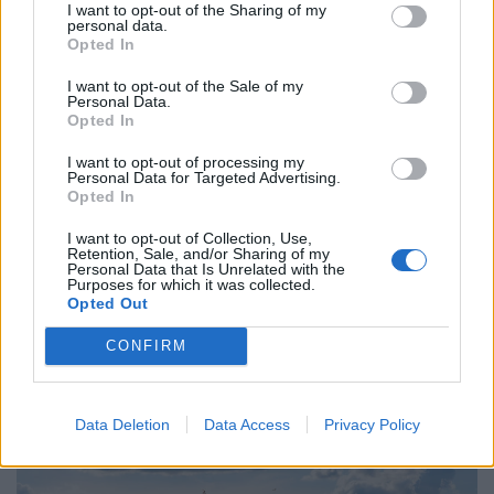
tovább kutathatók lesznek a római kori múlt emlékei a
I want to opt-out of the Sharing of my
personal data.
környéken.
Opted In
I want to opt-out of the Sale of my
Personal Data.
Opted In
I want to opt-out of processing my
Personal Data for Targeted Advertising.
Opted In
I want to opt-out of Collection, Use,
Retention, Sale, and/or Sharing of my
Personal Data that Is Unrelated with the
Purposes for which it was collected.
Opted Out
Újabb közkedvelt strandon rendeltek el fürdési
CONFIRM
tilalmat: súlyos a vízminőség-romlás
A Szent Anna-tó Közép- és Kelet-Európa egyetlen
épségben fennmaradt vulkáni krátertava.
Data Deletion
Data Access
Privacy Policy