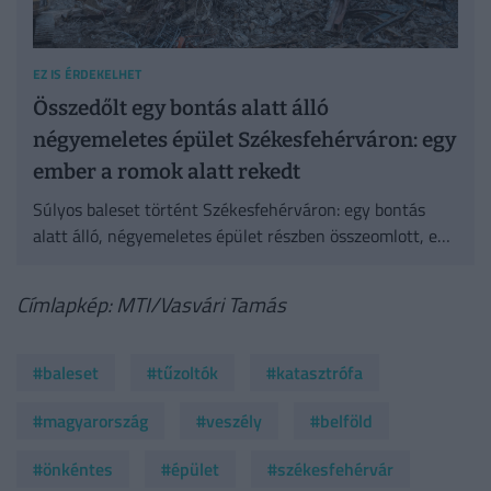
EZ IS ÉRDEKELHET
Összedőlt egy bontás alatt álló
négyemeletes épület Székesfehérváron: egy
ember a romok alatt rekedt
Súlyos baleset történt Székesfehérváron: egy bontás
alatt álló, négyemeletes épület részben összeomlott, egy
ember pedig a romok alatt rekedt.
Címlapkép: MTI/Vasvári Tamás
#baleset
#tűzoltók
#katasztrófa
#magyarország
#veszély
#belföld
#önkéntes
#épület
#székesfehérvár