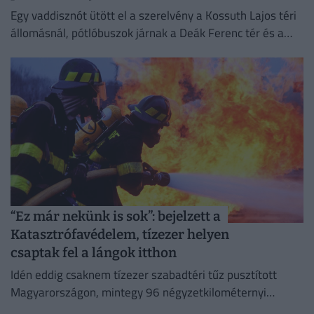
Egy vaddisznót ütött el a szerelvény a Kossuth Lajos téri
állomásnál, pótlóbuszok járnak a Deák Ferenc tér és a
Déli pályaudvar között.
“Ez már nekünk is sok”: bejelzett a
Katasztrófavédelem, tízezer helyen
csaptak fel a lángok itthon
Idén eddig csaknem tízezer szabadtéri tűz pusztított
Magyarországon, mintegy 96 négyzetkilométernyi
területet emésztve fel.