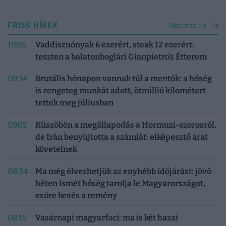
FRISS HÍREK
Több friss hír
10:05
Vaddisznónyak 6 ezerért, steak 12 ezerért:
teszten a balatonboglári Gianpietro’s Étterem
09:34
Brutális hónapon vannak túl a mentők: a hőség
is rengeteg munkát adott, ötmillió kilométert
tettek meg júliusban
09:02
Küszöbön a megállapodás a Hormuzi-szorosról,
de Irán benyújtotta a számlát: elképesztő árat
követelnek
08:34
Ma még élvezhetjük az enyhébb időjárást: jövő
héten ismét hőség tarolja le Magyarországot,
esőre kevés a remény
08:15
Vasárnapi magyarfoci: ma is két hazai