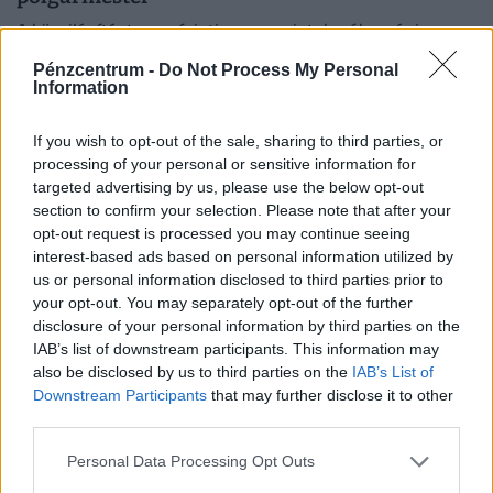
A közvilágítást nem érinti az energiatakarékossági
intézkedés, a városban korábban már kiépítették az
Pénzcentrum -
Do Not Process My Personal
okosrendszert.
Information
If you wish to opt-out of the sale, sharing to third parties, or
processing of your personal or sensitive information for
targeted advertising by us, please use the below opt-out
section to confirm your selection. Please note that after your
opt-out request is processed you may continue seeing
interest-based ads based on personal information utilized by
us or personal information disclosed to third parties prior to
your opt-out. You may separately opt-out of the further
disclosure of your personal information by third parties on the
IAB’s list of downstream participants. This information may
also be disclosed by us to third parties on the
IAB’s List of
Felbecsülhetetlen értékű lelet került elő
Downstream Participants
that may further disclose it to other
Magyarországon: ilyen nagyon rég nem
third parties.
történt
Personal Data Processing Opt Outs
A lelet hatalmas jelentőséggel bír, segítségével ugyanis