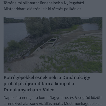
Történelmi pillanatot ünnepelnek a Nyíregyházi
Állatparkban: először kelt ki rózsás pelikán az
intézményben. A július 4-én született fiókát mindkét
szülő gondosan neveli, a kicsi pedig...
Kotrógépekkel esnek neki a Dunának: így
próbálják újraindítani a kompot a
Dunakanyarban + Videó
Napok óta nem jár a komp Nagymaros és Visegrád között
a rendkívül alacsony vízállás miatt. Most munkagépekkel