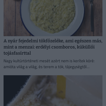
A nyár fejedelmi tökfőzeléke, ami egészen más,
mint a menzai: erdélyi csomboros, küküllői
tojásfasírttal
Nagy kultúrtörténeti mesét azért nem is kerítek köré:
amióta világ a világ, és terem a tök, tájegységtől
függetlenül annyi háziasszony esküszik a saját
módszerére.