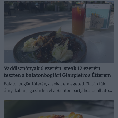
Vaddisznónyak 6 ezerért, steak 12 ezerért:
teszten a balatonboglári Gianpietro’s Étterem
Balatonboglár főterén, a sokat emlegetett Platán fák
árnyékában, igazán közel a Balaton partjához található
tesztünk alanya, a Gianpietro’s Étterem.