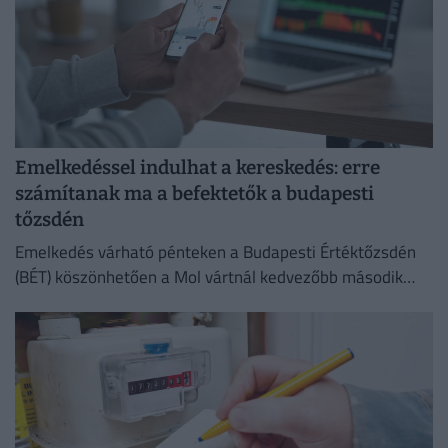
Emelkedéssel indulhat a kereskedés: erre
számítanak ma a befektetők a budapesti
tőzsdén
Emelkedés várható pénteken a Budapesti Értéktőzsdén
(BÉT) köszönhetően a Mol vártnál kedvezőbb második
negyedéves eredményeinek az Equilor Befektetési Zrt.
elemzője szerint.