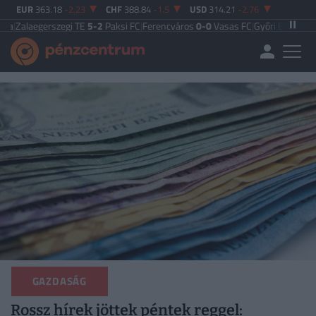
EUR
363.18
-2.23
CHF
388.84
-1.5
USD
314.21
-2.76
zegi TE
5-2
Paksi FC
|
Ferencváros
0-0
Vasas FC
|
Győri ETO FC
4-0
Nyíregyhá
GAZDASÁG
Rossz hírek jöttek péntek reggel: