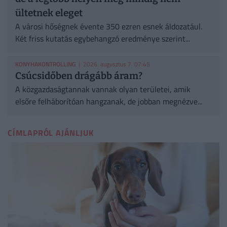
ültetnek eleget
A városi hőségnek évente 350 ezren esnek áldozatául.
Két friss kutatás egybehangzó eredménye szerint...
KONYHAKONTROLLING
| 2026. augusztus 7. 07:45
Csúcsidőben drágább áram?
A közgazdaságtannak vannak olyan területei, amik
elsőre felháborítóan hangzanak, de jobban megnézve...
CÍMLAPRÓL AJÁNLJUK