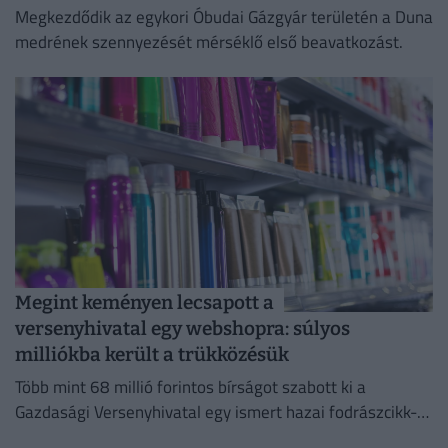
Megkezdődik az egykori Óbudai Gázgyár területén a Duna
medrének szennyezését mérséklő első beavatkozást.
Megint keményen lecsapott a
versenyhivatal egy webshopra: súlyos
milliókba került a trükközésük
Több mint 68 millió forintos bírságot szabott ki a
Gazdasági Versenyhivatal egy ismert hazai fodrászcikk-
forgalmazóra.