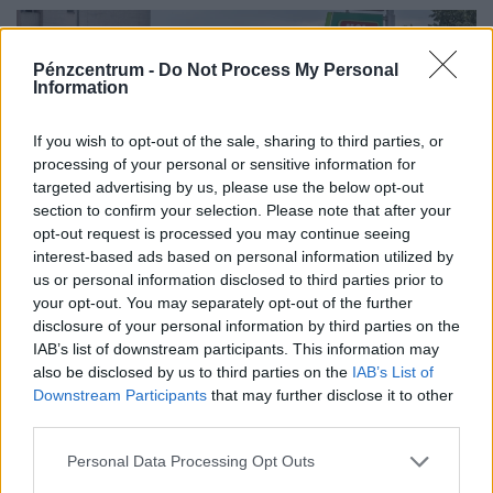
Pénzcentrum -
Do Not Process My Personal
Information
If you wish to opt-out of the sale, sharing to third parties, or
processing of your personal or sensitive information for
targeted advertising by us, please use the below opt-out
section to confirm your selection. Please note that after your
opt-out request is processed you may continue seeing
interest-based ads based on personal information utilized by
us or personal information disclosed to third parties prior to
Soha nem látott krízis a Molnál: kiderült,
your opt-out. You may separately opt-out of the further
mennyi pénzt kaszáltak a történelmi leállás
disclosure of your personal information by third parties on the
ellenére
IAB’s list of downstream participants. This information may
also be disclosed by us to third parties on the
IAB’s List of
A MOL-csoport ma közzétette 2026 második
Downstream Participants
that may further disclose it to other
negyedévének pénzügyi eredményeit.
third parties.
Personal Data Processing Opt Outs