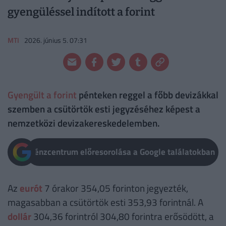
gyengüléssel indított a forint
MTI
2026. június 5. 07:31
Gyengült a forint
pénteken reggel a főbb devizákkal
szemben a csütörtök esti jegyzéséhez képest a
nemzetközi devizakereskedelemben.
Pénzcentrum előresorolása a Google találatokban
Az
eurót
7 órakor 354,05 forinton jegyezték,
magasabban a csütörtök esti 353,93 forintnál. A
dollár
304,36 forintról 304,80 forintra erősödött, a