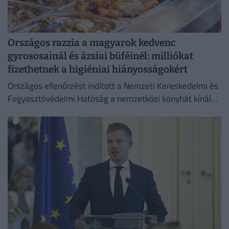
Országos razzia a magyarok kedvenc
gyrososainál és ázsiai büféinél: milliókat
fizethetnek a higiéniai hiányosságokért
Országos ellenőrzést indított a Nemzeti Kereskedelmi és
Fogyasztóvédelmi Hatóság a nemzetközi konyhát kínáló
vendéglátóhelyeken.