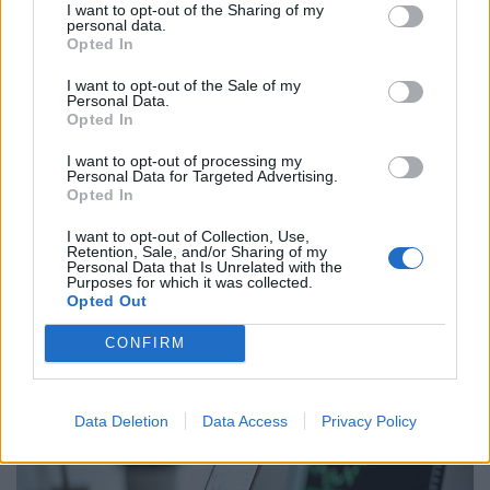
I want to opt-out of the Sharing of my
personal data.
Opted In
I want to opt-out of the Sale of my
Personal Data.
Opted In
I want to opt-out of processing my
Personal Data for Targeted Advertising.
Opted In
Láthatatlan méreg szivárog a Dunába: a
I want to opt-out of Collection, Use,
Retention, Sale, and/or Sharing of my
gyanútlan sétálók és a fesztiválozók is
Personal Data that Is Unrelated with the
Purposes for which it was collected.
veszélyben lehetnek
Opted Out
A rendkívül alacsony vízállás miatt ismét rákkeltő és
CONFIRM
mérgező anyagok szivárognak a Dunába az egykori
Óbudai Gázgyár területéről.
Data Deletion
Data Access
Privacy Policy