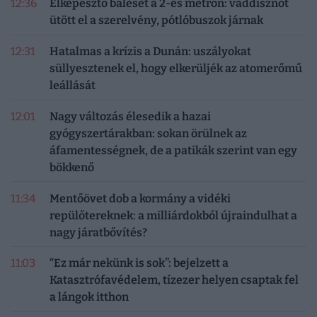
12:36
Elképesztő baleset a 2-es metrón: vaddisznót
ütött el a szerelvény, pótlóbuszok járnak
12:31
Hatalmas a krízis a Dunán: uszályokat
süllyesztenek el, hogy elkerüljék az atomerőmű
leállását
12:01
Nagy változás élesedik a hazai
gyógyszertárakban: sokan örülnek az
áfamentességnek, de a patikák szerint van egy
bökkenő
11:34
Mentőövet dob a kormány a vidéki
repülőtereknek: a milliárdokból újraindulhat a
nagy járatbővítés?
11:03
“Ez már nekünk is sok”: bejelzett a
Katasztrófavédelem, tízezer helyen csaptak fel
a lángok itthon