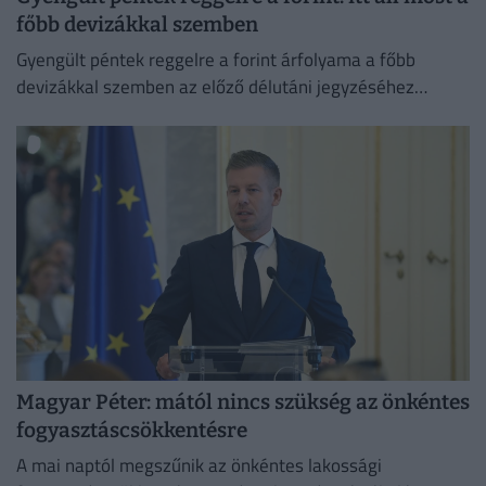
főbb devizákkal szemben
Gyengült péntek reggelre a forint árfolyama a főbb
devizákkal szemben az előző délutáni jegyzéséhez
képest a nemzetközi devizakereskedelemben.
Magyar Péter: mától nincs szükség az önkéntes
fogyasztáscsökkentésre
A mai naptól megszűnik az önkéntes lakossági