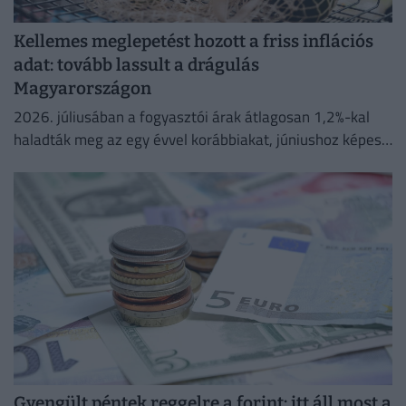
Kellemes meglepetést hozott a friss inflációs
adat: tovább lassult a drágulás
Magyarországon
2026. júliusában a fogyasztói árak átlagosan 1,2%-kal
haladták meg az egy évvel korábbiakat, júniushoz képest
pedig az árak 0,1%-kal csökkentek.
Gyengült péntek reggelre a forint: itt áll most a