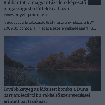
Robbantott a magyar tőzsde: elképesztő
magasságokba lőttek ki a hazai
részvények pénteken
A Budapesti Értéktőzsde (BÉT) részvényindexe, a BUX
2069,35 pontos, 1,41 százalékos emelkedéssel 148
632,55 ponton zárt pénteken.
Tovább ketyeg az időzített bomba a Duna
partján: lezárták a rákkeltő szennyezéssel
érintett partszakaszt