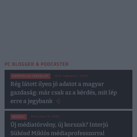
PC BLOGGER & PODCASTER
2026. augusztus 7. 16:50
PORTFOLIO CHECKLIST
Rég látott ilyen jó adatot a magyar
gazdaság: már csak az a kérdés, mit lép
erre a jegybank
2026. július 16. 18:28
MEDIA1
Új médiatörvény, új korszak? Interjú
Sükösd Miklós médiaprofesszorral