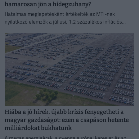
hamarosan jön a hidegzuhany?
Hatalmas meglepetésként értékelték az MTI-nek
nyilatkozó elemzők a júliusi, 1,2 százalékos inflációs
adatot.
Hiába a jó hírek, újabb krízis fenyegetheti a
magyar gazdaságot: ezen a csapáson hetente
milliárdokat bukhatunk
A magas energiaárak, a gyenge európai kereslet és az