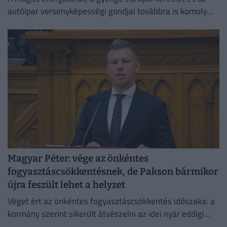
autóipar versenyképességi gondjai továbbra is komoly
fékezőerőt jelentenek Németország számára.
Magyar Péter: vége az önkéntes
fogyasztáscsökkentésnek, de Pakson bármikor
újra feszült lehet a helyzet
Véget ért az önkéntes fogyasztáscsökkentés időszaka: a
kormány szerint sikerült átvészelni az idei nyár eddigi
legkritikusabb napjait.