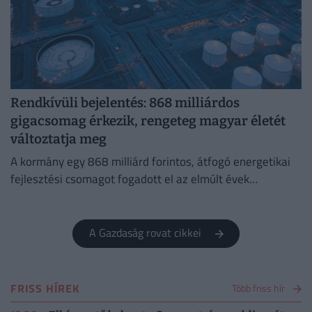
Rendkívüli bejelentés: 868 milliárdos
gigacsomag érkezik, rengeteg magyar életét
változtatja meg
A kormány egy 868 milliárd forintos, átfogó energetikai
fejlesztési csomagot fogadott el az elmúlt évek
elmaradásainak pótlására.
A Gazdaság rovat cikkei
FRISS HÍREK
Több friss hír