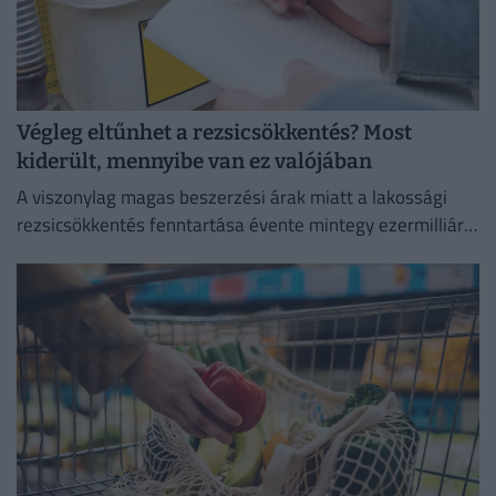
Végleg eltűnhet a rezsicsökkentés? Most
kiderült, mennyibe van ez valójában
A viszonylag magas beszerzési árak miatt a lakossági
rezsicsökkentés fenntartása évente mintegy ezermilliárd
forintos terhet ró a magyar költségvetésre.