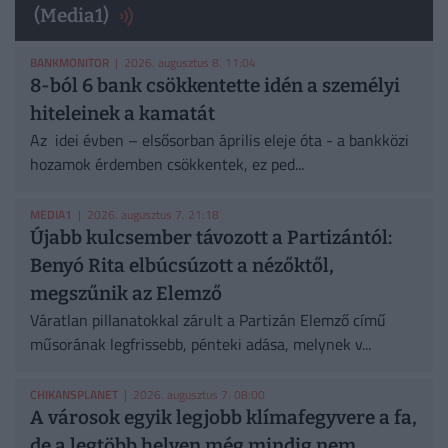
(Media1)
BANKMONITOR
| 2026. augusztus 8. 11:04
8-ból 6 bank csökkentette idén a személyi
hiteleinek a kamatát
Az idei évben – elsősorban április eleje óta - a bankközi
hozamok érdemben csökkentek, ez ped...
MEDIA1
| 2026. augusztus 7. 21:18
Újabb kulcsember távozott a Partizántól:
Benyó Rita elbúcsúzott a nézőktől,
megszűnik az Elemző
Váratlan pillanatokkal zárult a Partizán Elemző című
műsorának legfrissebb, pénteki adása, melynek v...
CHIKANSPLANET
| 2026. augusztus 7. 08:00
A városok egyik legjobb klímafegyvere a fa,
de a legtöbb helyen még mindig nem