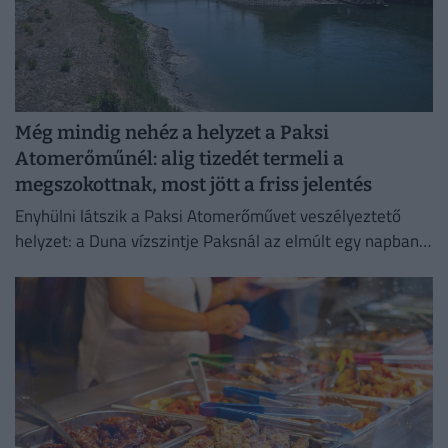
Még mindig nehéz a helyzet a Paksi
Atomerőműnél: alig tizedét termeli a
megszokottnak, most jött a friss jelentés
Enyhülni látszik a Paksi Atomerőművet veszélyeztető
helyzet: a Duna vízszintje Paksnál az elmúlt egy napban
három centimétert emelkedett.