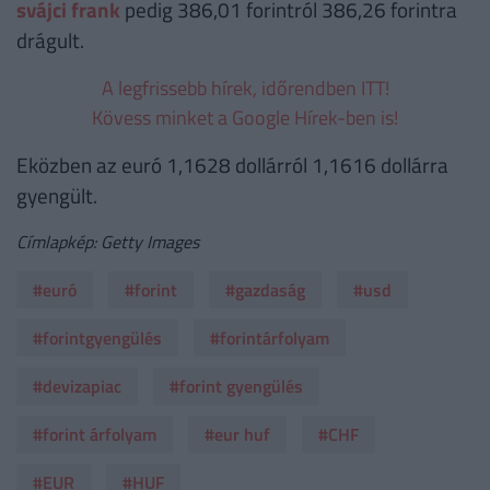
svájci frank
pedig 386,01 forintról 386,26 forintra
drágult.
A legfrissebb hírek, időrendben ITT!
Kövess minket a Google Hírek-ben is!
Eközben az euró 1,1628 dollárról 1,1616 dollárra
gyengült.
Címlapkép: Getty Images
#euró
#forint
#gazdaság
#usd
#forintgyengülés
#forintárfolyam
#devizapiac
#forint gyengülés
#forint árfolyam
#eur huf
#CHF
#EUR
#HUF