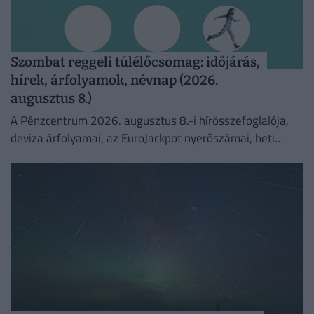
Szombat reggeli túlélőcsomag: időjárás,
hírek, árfolyamok, névnap (2026.
augusztus 8.)
A Pénzcentrum 2026. augusztus 8.-i hírösszefoglalója,
deviza árfolyamai, az EuroJackpot nyerőszámai, heti
akciók és várható időjárás egy helyen!