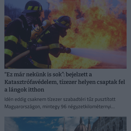
“Ez már nekünk is sok”: bejelzett a
Katasztrófavédelem, tízezer helyen csaptak fel
a lángok itthon
Idén eddig csaknem tízezer szabadtéri tűz pusztított
Magyarországon, mintegy 96 négyzetkilométernyi
területet emésztve fel.