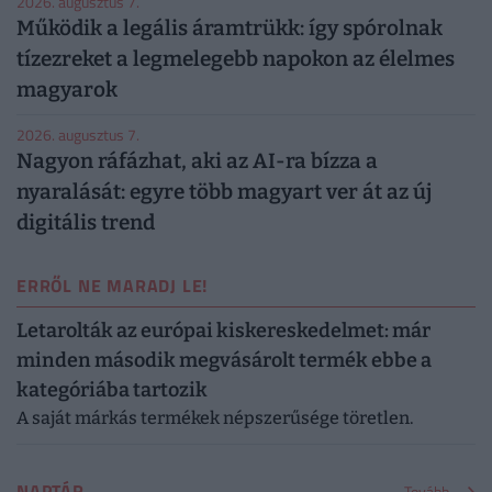
2026. augusztus 7.
Működik a legális áramtrükk: így spórolnak
tízezreket a legmelegebb napokon az élelmes
magyarok
2026. augusztus 7.
Nagyon ráfázhat, aki az AI-ra bízza a
nyaralását: egyre több magyart ver át az új
digitális trend
ERRŐL NE MARADJ LE!
Letarolták az európai kiskereskedelmet: már
minden második megvásárolt termék ebbe a
kategóriába tartozik
A saját márkás termékek népszerűsége töretlen.
NAPTÁR
Tovább