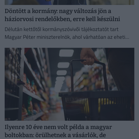
Döntött a kormány: nagy változás jön a
háziorvosi rendelőkben, erre kell készülni
Délután kettőtől kormányszóvivői tájékoztatót tart
Magyar Péter miniszterelnök, ahol várhatóan az eheti
kormányülés döntései és az energiaválság alakulása
kerül a fókuszba.
Ilyenre 10 éve nem volt példa a magyar
boltokban: örülhetnek a vásárlók, de