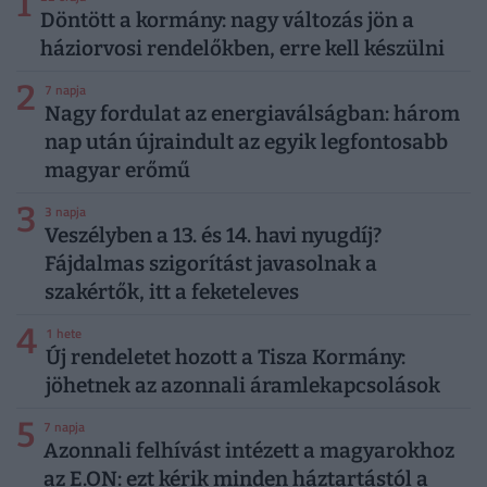
1
Döntött a kormány: nagy változás jön a
háziorvosi rendelőkben, erre kell készülni
2
7 napja
Nagy fordulat az energiaválságban: három
nap után újraindult az egyik legfontosabb
magyar erőmű
3
3 napja
Veszélyben a 13. és 14. havi nyugdíj?
Fájdalmas szigorítást javasolnak a
szakértők, itt a feketeleves
4
1 hete
Új rendeletet hozott a Tisza Kormány:
jöhetnek az azonnali áramlekapcsolások
5
7 napja
Azonnali felhívást intézett a magyarokhoz
az E.ON: ezt kérik minden háztartástól a