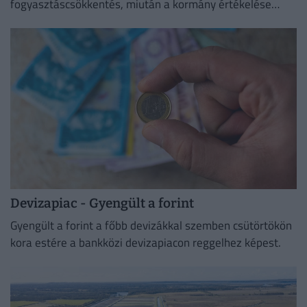
fogyasztáscsökkentés, miután a kormány értékelése
szerint sikerült megvédeni Magyarország
energiabiztonságát.
Devizapiac - Gyengült a forint
Gyengült a forint a főbb devizákkal szemben csütörtökön
kora estére a bankközi devizapiacon reggelhez képest.