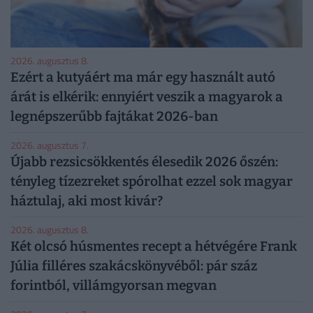
2026. augusztus 8.
Ezért a kutyáért ma már egy használt autó
árát is elkérik: ennyiért veszik a magyarok a
legnépszerűbb fajtákat 2026-ban
2026. augusztus 7.
Újabb rezsicsökkentés élesedik 2026 őszén:
tényleg tízezreket spórolhat ezzel sok magyar
háztulaj, aki most kivár?
2026. augusztus 8.
Két olcsó húsmentes recept a hétvégére Frank
Júlia filléres szakácskönyvéből: pár száz
forintból, villámgyorsan megvan