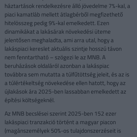
háztartások rendelkezésre álló jövedelme 7%-kal, a
piaci kamatláb mellett átlagbérből megfizethető
hitelösszeg pedig 9%-kal emelkedett. Ezen
dinamikákat a lakásárak növekedési üteme
jelentősen meghaladta, ami arra utal, hogy a
lakáspiaci kereslet aktuális szintje hosszú távon
nem fenntartható – szögezi le az MNB. A
beruházások oldaláról azonban a lakáspiac
továbbra sem mutatta a túlfűtöttség jeleit, és az is
a túlértékeltség növekedése ellen hatott, hogy az
újlakások ára 2025-ben lassabban emelkedett az
építési költségeknél.
Az MNB becslései szerint 2025-ben 152 ezer
lakáspiaci tranzakció történt a magyar piacon
(magánszemélyek 50%-os tulajdonszerzéseit is