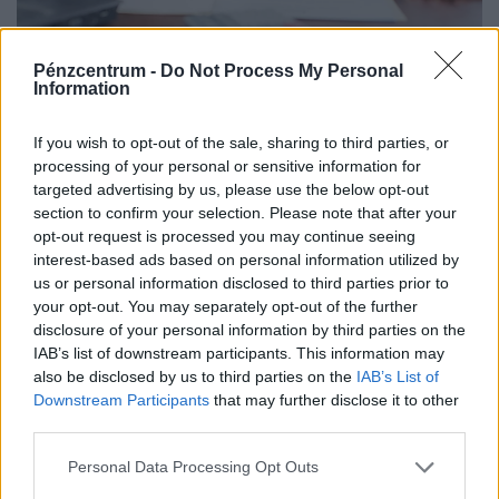
Hatalmas lakáshitel-fordulat jöhet ősszel
Pénzcentrum -
Do Not Process My Personal
Information
Magyarországon: mutatjuk, kik járnak
most nagyon jól
If you wish to opt-out of the sale, sharing to third parties, or
Hiába estek csaknem 2 százalékponttal a hosszú
processing of your personal or sensitive information for
forintkamatok az elmúlt hónapokban, a piaci lakáshitelek
targeted advertising by us, please use the below opt-out
átlagkamata egyelőre alig mozdult.
section to confirm your selection. Please note that after your
opt-out request is processed you may continue seeing
interest-based ads based on personal information utilized by
us or personal information disclosed to third parties prior to
your opt-out. You may separately opt-out of the further
disclosure of your personal information by third parties on the
IAB’s list of downstream participants. This information may
also be disclosed by us to third parties on the
IAB’s List of
Downstream Participants
that may further disclose it to other
third parties.
Personal Data Processing Opt Outs
Célegyenesben az új magyar államfő