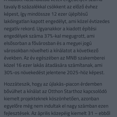
tavaly 8 százalékkal csökkent az előző évhez
képest, így mindössze 12 ezer újépítésű
lakóingatlan kapott engedélyt, ami közel évtizedes
negatív rekord. Ugyanakkor a kiadott építési
engedélyek száma 37%-kal megugrott, ami
elsősorban a fővárosban és a megyei jogú
városokban növelheti a kínálatot a következő
években. Az év egészében az MNB szakemberei
közel 16 ezer lakás átadására számítanak, ami
30%-os növekedést jelentene 2025-höz képest.
Hozzáteszik, hogy az újlakás-piacon érdemben
bővülhet a kínálat az Otthon Starthoz kapcsolódó
kiemelt projekteknek köszönhetően, azonban
egyelőre még nem indultak el nagy számban ezen
fejlesztések. Az április közepéig kiemelt 31 – ebből