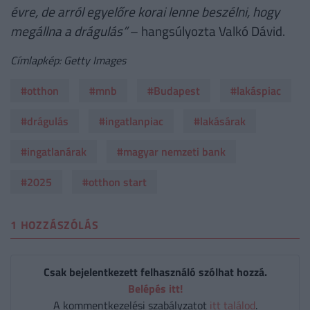
évre, de arról egyelőre korai lenne beszélni, hogy
megállna a drágulás”
– hangsúlyozta Valkó Dávid.
Címlapkép: Getty Images
#otthon
#mnb
#Budapest
#lakáspiac
#drágulás
#ingatlanpiac
#lakásárak
#ingatlanárak
#magyar nemzeti bank
#2025
#otthon start
1 HOZZÁSZÓLÁS
Csak bejelentkezett felhasználó szólhat hozzá.
Belépés itt!
A kommentkezelési szabályzatot
itt találod
.