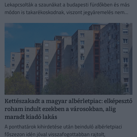
Lekapcsolták a szaunákat a budapesti fürdőkben és más
módon is takarékoskodnak, viszont jegyáremelés nem
lesz.
Kettészakadt a magyar albérletpiac: elképesztő
roham indult ezekben a városokban, alig
maradt kiadó lakás
A ponthatárok kihirdetése után beinduló albérletpiaci
főszezon idén jóval visszafogottabban rajtolt,