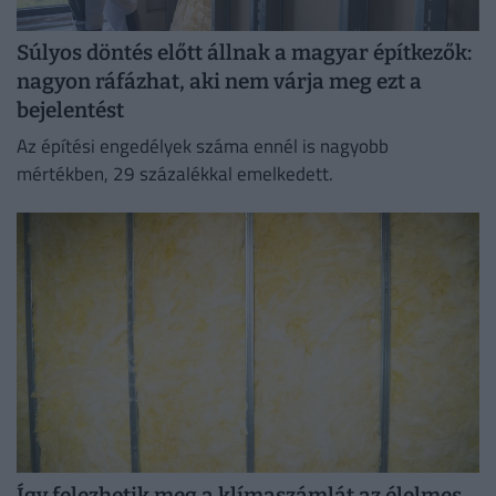
Súlyos döntés előtt állnak a magyar építkezők:
nagyon ráfázhat, aki nem várja meg ezt a
bejelentést
Az építési engedélyek száma ennél is nagyobb
mértékben, 29 százalékkal emelkedett.
Így felezhetik meg a klímaszámlát az élelmes