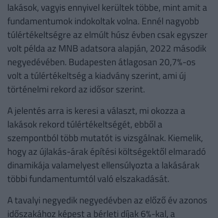
lakások, vagyis ennyivel kerültek többe, mint amit a
fundamentumok indokoltak volna. Ennél nagyobb
túlértékeltségre az elmúlt húsz évben csak egyszer
volt példa az MNB adatsora alapján, 2022 második
negyedévében. Budapesten átlagosan 20,7%-os
volt a túlértékeltség a kiadvány szerint, ami új
történelmi rekord az idősor szerint.
A jelentés arra is keresi a választ, mi okozza a
lakások rekord túlértékeltségét, ebből a
szempontból több mutatót is vizsgálnak. Kiemelik,
hogy az újlakás-árak építési költségektől elmaradó
dinamikája valamelyest ellensúlyozta a lakásárak
többi fundamentumtól való elszakadását.
A tavalyi negyedik negyedévben az előző év azonos
időszakához képest a bérleti díjak 6%-kal, a