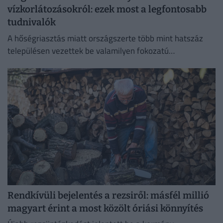
vízkorlátozásokról: ezek most a legfontosabb
tudnivalók
A hőségriasztás miatt országszerte több mint hatszáz
településen vezettek be valamilyen fokozatú
vízkorlátozást.
Rendkívüli bejelentés a rezsiről: másfél millió
magyart érint a most közölt óriási könnyítés