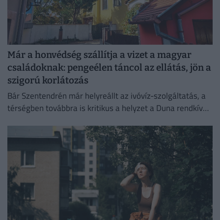
Már a honvédség szállítja a vizet a magyar
családoknak: pengeélen táncol az ellátás, jön a
szigorú korlátozás
Bár Szentendrén már helyreállt az ivóvíz-szolgáltatás, a
térségben továbbra is kritikus a helyzet a Duna rendkívül
alacsony vízállása miatt.