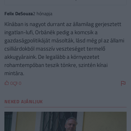
Felix DeSouza
2 hónapja
Kínában is nagyot durrant az államilag gerjesztett
ingatlan-lufi, Orbánék pedig a komcsik a
gazdaságpolitikáját másolták, lásd még pl az állami
csilliárdokból masszív veszteséget termelő
akkugyáraink. De legalább a környezetet
rohamtempóban teszik tönkre, szintén kínai
mintára.
0
0
NEKED AJÁNLJUK