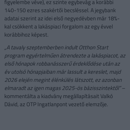
figyelembe véve), ez szinte egybevág a korábbi
140-150 ezres szakértői becsléssel. A jegybank
adatai szerint az idei első negyedévben már 18%-
kal csökkent a lakáspiaci forgalom az egy évvel
korábbihoz képest.
„A tavaly szeptemberben indult Otthon Start
program egyértelműen átrendezte a lakáspiacot, az
első hónapok robbanásszerű érdeklődése után az
év utolsó hónapjaiban már lassult a kereslet, majd
2026 elején megint élénkülés látszott, ez azonban
elmaradt az igen magas 2025-ös bázisszintektől”
–
kommentálta a kiadvány megállapításait Valkó
Dávid, az OTP Ingatlanpont vezető elemzője.