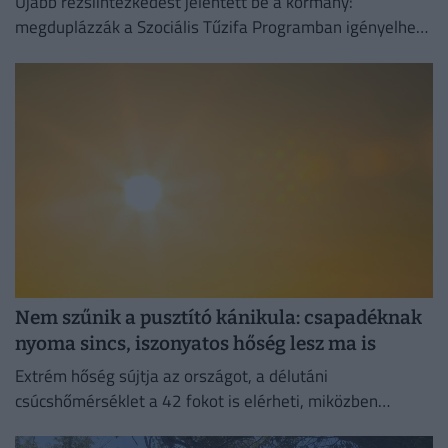
Újabb rezsiintézkedést jelentett be a kormány:
megduplázzák a Szociális Tűzifa Programban igényelhető
famennyiséget és az erre fordított költségvetési keretet.
Nem szűnik a pusztító kánikula: csapadéknak
nyoma sincs, iszonyatos hőség lesz ma is
Extrém hőség sújtja az országot, a délutáni
csúcshőmérséklet a 42 fokot is elérheti, miközben
csapadékra egyáltalán nem lehet számítani.