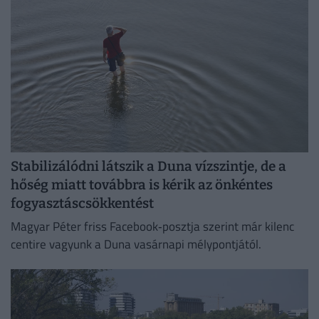
Stabilizálódni látszik a Duna vízszintje, de a
hőség miatt továbbra is kérik az önkéntes
fogyasztáscsökkentést
Magyar Péter friss Facebook‑posztja szerint már kilenc
centire vagyunk a Duna vasárnapi mélypontjától.