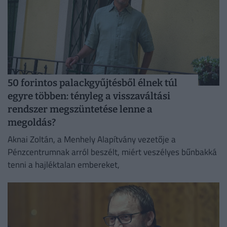
50 forintos palackgyűjtésből élnek túl
egyre többen: tényleg a visszaváltási
rendszer megszüntetése lenne a
megoldás?
Aknai Zoltán, a Menhely Alapítvány vezetője a
Pénzcentrumnak arról beszélt, miért veszélyes bűnbakká
tenni a hajléktalan embereket,