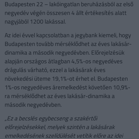
Budapesten 22 – lakóingatlan beruházásból az első
negyedév végén összesen 4 állt értékesítés alatt
nagyjából 1200 lakással.
Az idei évvel kapcsolatban a jegybank kiemeli, hogy
Budapesten tovább mérséklődhet az éves lakásár-
dinamika a második negyedévben. Előrejelzésük
alapján országos átlagban 4,5%-os negyedéves
drágulás várható, ezzel a lakásárak éves
növekedési üteme 19,1%-ot érhet el. Budapesten
1%-os negyedéves áremelkedést követően 10,9%-
ra mérséklődhet az éves lakásár-dinamika a
második negyedévben.
„Ez a becslés egybecseng a szakértői
előrejelzésekkel, melyek szintén a lakásárak
emelkedésének szelídülését vetítik előre az idei