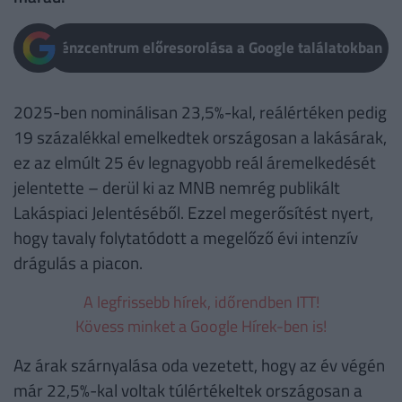
Pénzcentrum előresorolása a Google találatokban
2025-ben nominálisan 23,5%-kal, reálértéken pedig
19 százalékkal emelkedtek országosan a lakásárak,
ez az elmúlt 25 év legnagyobb reál áremelkedését
jelentette – derül ki az MNB nemrég publikált
Lakáspiaci Jelentéséből. Ezzel megerősítést nyert,
hogy tavaly folytatódott a megelőző évi intenzív
drágulás a piacon.
A legfrissebb hírek, időrendben ITT!
Kövess minket a Google Hírek-ben is!
Az árak szárnyalása oda vezetett, hogy az év végén
már 22,5%-kal voltak túlértékeltek országosan a