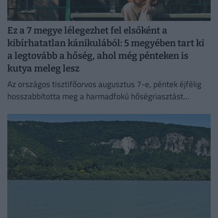
Ez a 7 megye lélegezhet fel elsőként a
kibírhatatlan kánikulából: 5 megyében tart ki
a legtovább a hőség, ahol még pénteken is
kutya meleg lesz
Az országos tisztifőorvos augusztus 7-e, péntek éjfélig
hosszabbította meg a harmadfokú hőségriasztást
Magyarország teljes területére. Néhol már hamarabb
fellélegezhetünk.