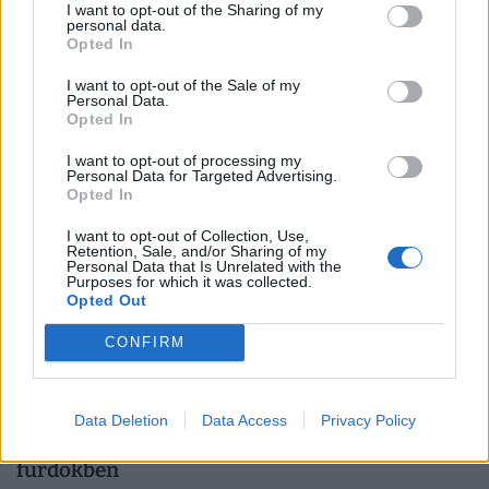
kihirdetése: kitűzték a dátumot, pár nap
I want to opt-out of the Sharing of my
personal data.
múlva új köztársasági elnöke lehet
Opted In
Magyarországnak
I want to opt-out of the Sale of my
A Tisza-frakció már a jövő héten, augusztus 11-én
Personal Data.
Opted In
megválasztaná Magyarország új köztársasági elnökét, az
erről szóló indítványt szerdán be is nyújtották az
I want to opt-out of processing my
Personal Data for Targeted Advertising.
Országgyűlésnek.
Opted In
I want to opt-out of Collection, Use,
Retention, Sale, and/or Sharing of my
Personal Data that Is Unrelated with the
Purposes for which it was collected.
Opted Out
CONFIRM
Pusztító hőség, lekapcsolt szaunák: most
Data Deletion
Data Access
Privacy Policy
kiderült, lesz-e áremelés a budapesti
fürdőkben