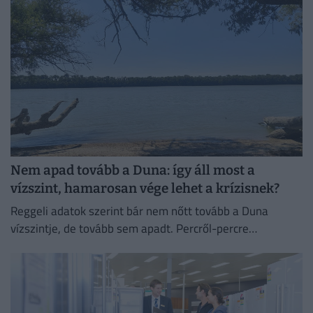
Nem apad tovább a Duna: így áll most a
vízszint, hamarosan vége lehet a krízisnek?
Reggeli adatok szerint bár nem nőtt tovább a Duna
vízszintje, de tovább sem apadt. Percről-percre
cikkünkben egész nap követjük a vízállást és mindent,
ami az...