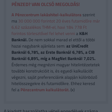
PÉNZED? VAN OLCSÓ MEGOLDÁS!
A Pénzcentrum lakáshitel-kalkulátora
szerint
ma
30 000 000 forintot 20 éves futamidőre már
6,62 százalékos THM-el, havi 184 778 Ft
forintos törlesztővel fel lehet venni
a
K&H
Banknál.
De nem sokkal marad el ettől a többi
hazai nagybank ajánlata sem:
az UniCredit
Banknál 6,78%, az Erste Banknál 6,78%, a CIB
Banknál 6,89%, míg a MagNet Banknál 7,02%.
Érdemes még megnézni magyar hitelintézetetek
további konstrukcióit is, és egyedi kalkulációt
végezni, saját preferenciáink alapján különböző
hitelösszegekre és futamidőkre. Ehhez keresd
fel a
Pénzcentrum kalkulátorát.
(x)
A kiadott használatba vételi engedélyek száma