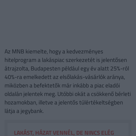
Az MNB kiemelte, hogy a kedvezményes
hitelprogram a lakáspiac szerkezetét is jelentősen
átrajzolta, Budapesten például egy év alatt 25%-ról
40%-ra emelkedett az elsőlakás-vásárlók aránya,
miközben a befektetők már inkább a piac eladói
oldalán jelentek meg. Utóbbi okát a csökkenő bérleti
hozamokban, illetve a jelentős túlértékeltségben
látja a jegybank.
LAKÁST, HÁZAT VENNÉL, DE NINCS ELÉG