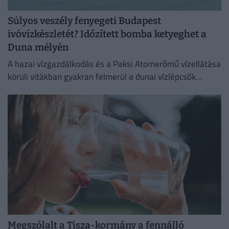
Súlyos veszély fenyegeti Budapest
ivóvízkészletét? Időzített bomba ketyeghet a
Duna mélyén
A hazai vízgazdálkodás és a Paksi Atomerőmű vízellátása
körüli vitákban gyakran felmerül a dunai vízlépcsők
megépítése, ám a támogatók és az ellenzők egyaránt fél
évszázados,...
Megszólalt a Tisza-kormány a fennálló