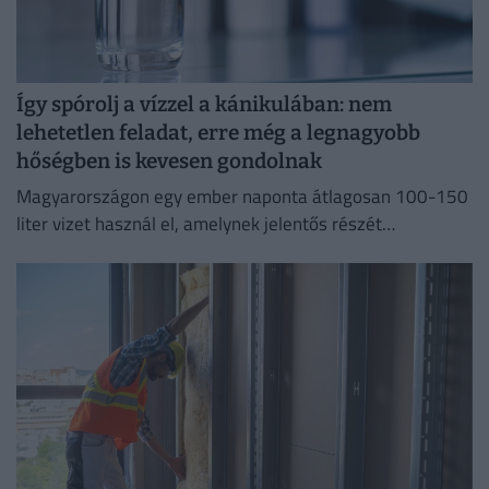
Így spórolj a vízzel a kánikulában: nem
lehetetlen feladat, erre még a legnagyobb
hőségben is kevesen gondolnak
Magyarországon egy ember naponta átlagosan 100-150
liter vizet használ el, amelynek jelentős részét
feleslegesen pazaroljuk el ivóvíz minőségű vezetékes
vízből.