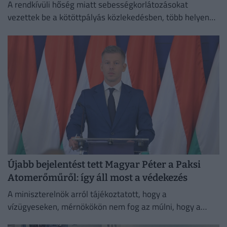
A rendkívüli hőség miatt sebességkorlátozásokat
vezettek be a kötöttpályás közlekedésben, több helyen
csőtörés nehezíti a vízellátást, és megszaporodtak a
bozóttüzek is.
Újabb bejelentést tett Magyar Péter a Paksi
Atomerőműről: így áll most a védekezés
A miniszterelnök arról tájékoztatott, hogy a
vízügyeseken, mérnökökön nem fog az múlni, hogy a
visszakapcsolás időben megtörténjen, de ez még ezen a