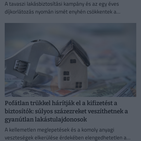
A tavaszi lakásbiztosítási kampány és az egy éves
díjkorlátozás nyomán ismét enyhén csökkentek a
lakásbiztosítási díjak.
Pofátlan trükkel hárítják el a kifizetést a
biztosítók: súlyos százezreket veszíthetnek a
gyanútlan lakástulajdonosok
A kellemetlen meglepetések és a komoly anyagi
veszteségek elkerülése érdekében elengedhetetlen a