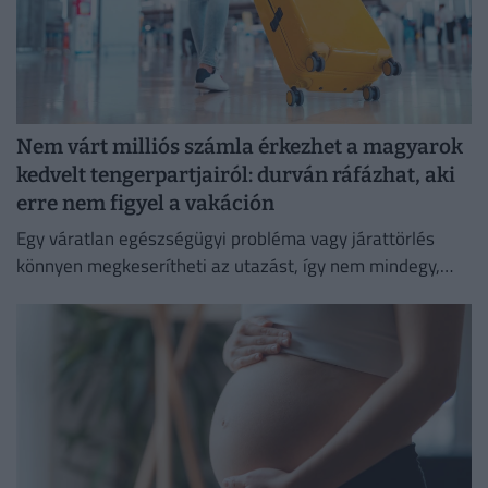
Nem várt milliós számla érkezhet a magyarok
kedvelt tengerpartjairól: durván ráfázhat, aki
erre nem figyel a vakáción
Egy váratlan egészségügyi probléma vagy járattörlés
könnyen megkeserítheti az utazást, így nem mindegy,
milyen biztosítást választunk.