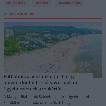
#biztosítás
#zacher
#addiktológia
NEKED AJÁNLJUK
Futhatunk a pénzünk után, ha így
utazunk külföldre: súlyos csapdára
figyelmeztetnek a szakértők
A Magyar Biztosítók Szövetsége arra figyelmezteti a
külföldi utazási irodával utazókat, hogy