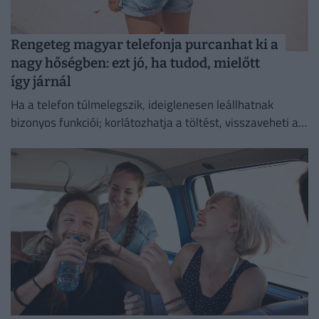
Rengeteg magyar telefonja purcanhat ki a
nagy hőségben: ezt jó, ha tudod, mielőtt
így járnál
Ha a telefon túlmelegszik, ideiglenesen leállhatnak
bizonyos funkciói; korlátozhatja a töltést, visszaveheti a
kijelző fényerejét vagy lassíthatja a működését.