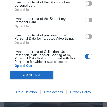
I want to opt-out of the Sharing of my
personal data.
Opted In
I want to opt-out of the Sale of my
Personal Data.
Valami nagyon ég Budapest környékén: sűrű,
Opted In
fekete füst száll fel, mi történhetett?
I want to opt-out of processing my
Sűrű, fekete füst szállt fel Üröm környékén pénteken nap
Personal Data for Targeted Advertising.
közben - vette észre a Pénzcentrum olvasója. Egyelőre
Opted In
nem tudni, mi állhat a háttérben.
I want to opt-out of Collection, Use,
Retention, Sale, and/or Sharing of my
Personal Data that Is Unrelated with the
Purposes for which it was collected.
Opted Out
CONFIRM
Data Deletion
Data Access
Privacy Policy