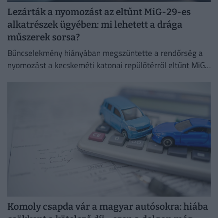
Lezárták a nyomozást az eltűnt MiG-29-es
alkatrészek ügyében: mi lehetett a drága
műszerek sorsa?
Bűncselekmény hiányában megszüntette a rendőrség a
nyomozást a kecskeméti katonai repülőtérről eltűnt MiG–
29-es vadászgépalkatrészek ügyében.
Komoly csapda vár a magyar autósokra: hiába