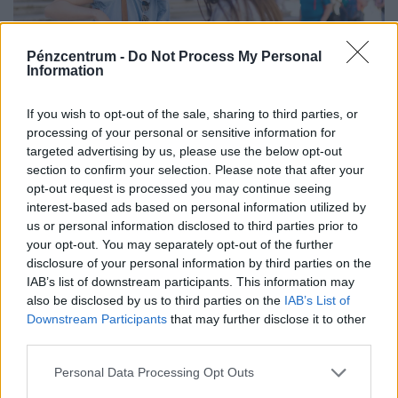
Pénzcentrum -
Do Not Process My Personal
Information
If you wish to opt-out of the sale, sharing to third parties, or
Így fosztják ki a turistákat a legnépszerűbb
processing of your personal or sensitive information for
targeted advertising by us, please use the below opt-out
nyaralóhelyeken: ezekre a trükkökre érdemes
section to confirm your selection. Please note that after your
figyelni
opt-out request is processed you may continue seeing
A turisták egyik legnagyobb veszélye nem a rossz idő
interest-based ads based on personal information utilized by
vagy a lekésett repülő, hanem a zsebtolvajok és csalók
us or personal information disclosed to third parties prior to
your opt-out. You may separately opt-out of the further
kifinomult módszerei lehetnek.
disclosure of your personal information by third parties on the
IAB’s list of downstream participants. This information may
also be disclosed by us to third parties on the
IAB’s List of
Downstream Participants
that may further disclose it to other
third parties.
Personal Data Processing Opt Outs