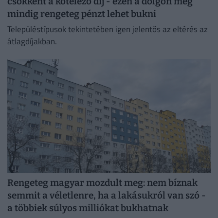
csökkent a kötelező díj - ezen a dolgon még
mindig rengeteg pénzt lehet bukni
Településtípusok tekintetében igen jelentős az eltérés az
átlagdíjakban.
Rengeteg magyar mozdult meg: nem bíznak
semmit a véletlenre, ha a lakásukról van szó -
a többiek súlyos milliókat bukhatnak