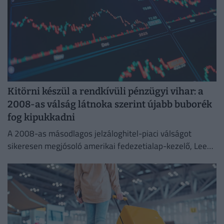
Kitörni készül a rendkívüli pénzügyi vihar: a
2008-as válság látnoka szerint újabb buborék
fog kipukkadni
A 2008-as másodlagos jelzáloghitel-piaci válságot
sikeresen megjósoló amerikai fedezetialap-kezelő, Lee
Robinson most a nagy biztosítótársaságok
összeomlására spekulál.