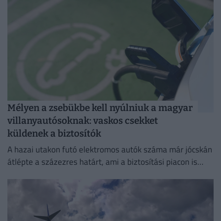
sebességhatárokat, a korhatárt és a kötelező
sisakviselést.
Mélyen a zsebükbe kell nyúlniuk a magyar
villanyautósoknak: vaskos csekket
küldenek a biztosítók
A hazai utakon futó elektromos autók száma már jócskán
átlépte a százezres határt, ami a biztosítási piacon is
egyértelműen érezteti a hatását.