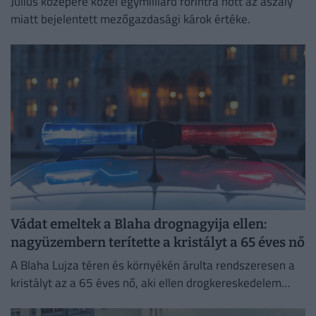
Július közepére közel egymilliárd forintra nőtt az aszály
miatt bejelentett mezőgazdasági károk értéke.
Vádat emeltek a Blaha drognagyija ellen:
nagyüzembern terítette a kristályt a 65 éves nő
A Blaha Lujza téren és környékén árulta rendszeresen a
kristályt az a 65 éves nő, aki ellen drogkereskedelem
miatt emelt vádat a Budapesti VIII. Kerületi...