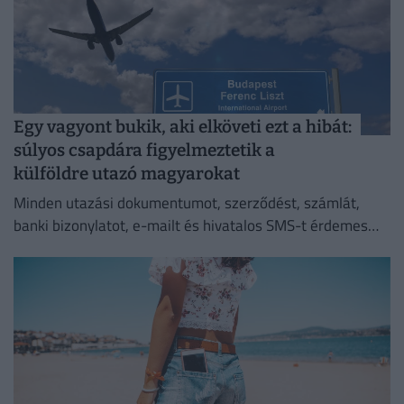
Egy vagyont bukik, aki elköveti ezt a hibát:
súlyos csapdára figyelmeztetik a
külföldre utazó magyarokat
Minden utazási dokumentumot, szerződést, számlát,
banki bizonylatot, e-mailt és hivatalos SMS-t érdemes
megőriznie annak, aki utazásszervezőn keresztül indul
külföldi nyaralásra.