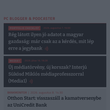
PC BLOGGER & PODCASTER
2026. augusztus 7. 16:50
PORTFOLIO CHECKLIST
Rég látott ilyen jó adatot a magyar
gazdaság: már csak az a kérdés, mit lép
erre a jegybank
2026. július 16. 18:28
MEDIA1
Új médiatörvény, új korszak? Interjú
Sükösd Miklós médiaprofesszorral
(Media1)
BANKMONITOR
| 2026. augusztus 8. 14:30
Otthon Start: visszaszáll a kamatversenybe
az UniCredit Bank