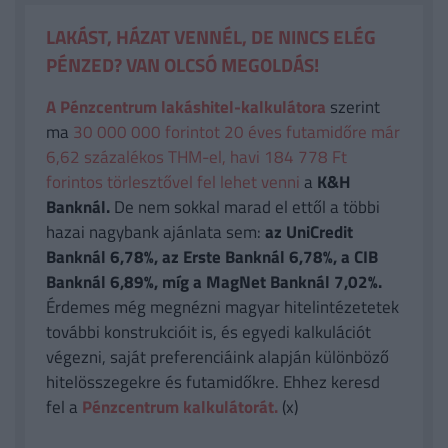
LAKÁST, HÁZAT VENNÉL, DE NINCS ELÉG
PÉNZED? VAN OLCSÓ MEGOLDÁS!
A Pénzcentrum lakáshitel-kalkulátora
szerint
ma
30 000 000 forintot 20 éves futamidőre már
6,62 százalékos THM-el, havi 184 778 Ft
forintos törlesztővel fel lehet venni
a
K&H
Banknál.
De nem sokkal marad el ettől a többi
hazai nagybank ajánlata sem:
az UniCredit
Banknál 6,78%, az Erste Banknál 6,78%, a CIB
Banknál 6,89%, míg a MagNet Banknál 7,02%.
Érdemes még megnézni magyar hitelintézetetek
további konstrukcióit is, és egyedi kalkulációt
végezni, saját preferenciáink alapján különböző
hitelösszegekre és futamidőkre. Ehhez keresd
fel a
Pénzcentrum kalkulátorát.
(x)