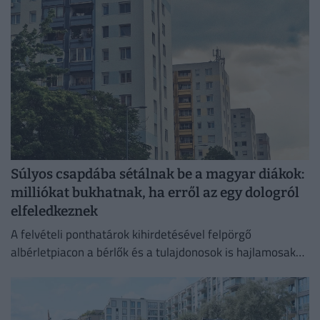
Súlyos csapdába sétálnak be a magyar diákok:
milliókat bukhatnak, ha erről az egy dologról
elfeledkeznek
A felvételi ponthatárok kihirdetésével felpörgő
albérletpiacon a bérlők és a tulajdonosok is hajlamosak
megfeledkezni a megfelelő lakásbiztosításról.