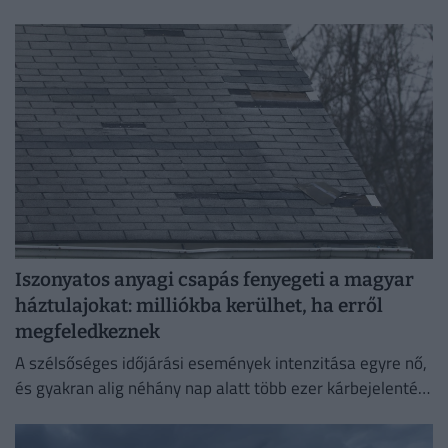
szerződési feltételek alapos áttekintése.
Iszonyatos anyagi csapás fenyegeti a magyar
háztulajokat: milliókba kerülhet, ha erről
megfeledkeznek
A szélsőséges időjárási események intenzitása egyre nő,
és gyakran alig néhány nap alatt több ezer kárbejelentést
eredményeznek, emiatt pedig egyre fontosabbá válik a
megelőzés.