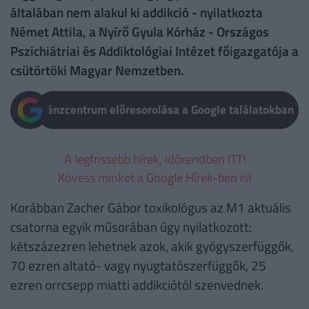
általában nem alakul ki addikció - nyilatkozta
Német Attila, a Nyírő Gyula Kórház - Országos
Pszichiátriai és Addiktológiai Intézet főigazgatója a
csütörtöki Magyar Nemzetben.
Pénzcentrum előresorolása a Google találatokban
A legfrissebb hírek, időrendben ITT!
Kövess minket a Google Hírek-ben is!
Korábban Zacher Gábor toxikológus az M1 aktuális
csatorna egyik műsorában úgy nyilatkozott:
kétszázezren lehetnek azok, akik gyógyszerfüggők,
70 ezren altató- vagy nyugtatószerfüggők, 25
ezren orrcsepp miatti addikciótól szenvednek.