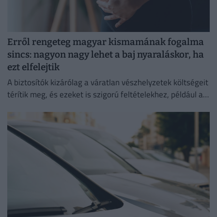
Erről rengeteg magyar kismamának fogalma
sincs: nagyon nagy lehet a baj nyaraláskor, ha
ezt elfelejtik
A biztosítók kizárólag a váratlan vészhelyzetek költségeit
térítik meg, és ezeket is szigorú feltételekhez, például a
terhességi korhoz vagy előzetes orvosi igazoláshoz kötik.