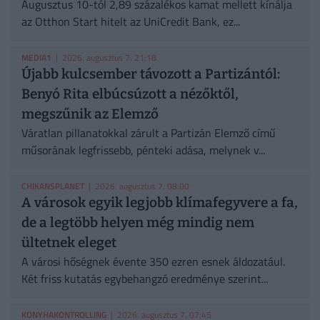
Augusztus 10-tól 2,89 százalékos kamat mellett kínálja
az Otthon Start hitelt az UniCredit Bank, ez...
MEDIA1
| 2026. augusztus 7. 21:18
Újabb kulcsember távozott a Partizántól:
Benyó Rita elbúcsúzott a nézőktől,
megszűnik az Elemző
Váratlan pillanatokkal zárult a Partizán Elemző című
műsorának legfrissebb, pénteki adása, melynek v...
CHIKANSPLANET
| 2026. augusztus 7. 08:00
A városok egyik legjobb klímafegyvere a fa,
de a legtöbb helyen még mindig nem
ültetnek eleget
A városi hőségnek évente 350 ezren esnek áldozatául.
Két friss kutatás egybehangzó eredménye szerint...
KONYHAKONTROLLING
| 2026. augusztus 7. 07:45