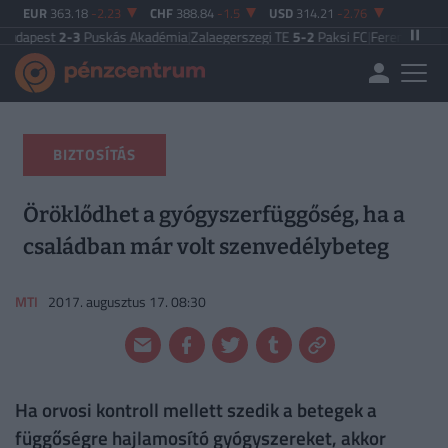
EUR
363.18
-2.23
CHF
388.84
-1.5
USD
314.21
-2.76
3
Puskás Akadémia
|
Zalaegerszegi TE
5-2
Paksi FC
|
Ferencváros
0-0
Vasas F
BIZTOSÍTÁS
Öröklődhet a gyógyszerfüggőség, ha a
családban már volt szenvedélybeteg
MTI
2017. augusztus 17. 08:30
Ha orvosi kontroll mellett szedik a betegek a
függőségre hajlamosító gyógyszereket, akkor