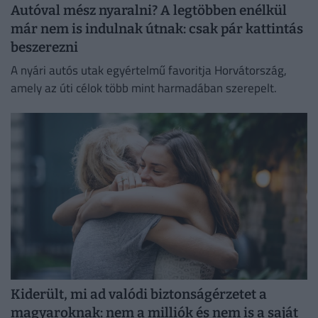
Autóval mész nyaralni? A legtöbben enélkül
már nem is indulnak útnak: csak pár kattintás
beszerezni
A nyári autós utak egyértelmű favoritja Horvátország,
amely az úti célok több mint harmadában szerepelt.
Kiderült, mi ad valódi biztonságérzetet a
magyaroknak: nem a milliók és nem is a saját