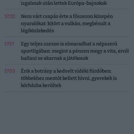
izgalmak után lettek Európa-bajnokok
17:32
Nem várt csapás érte a főszezon közepén
nyaralókat: kitört a vulkán, megbénult a
légiközlekedés
17:17
Egy teljes szezon is elmaradhat a népszerű
sportligában: megint a pénzen megy a vita, erről
hallani se akarnak a játékosok
17:03
Érik a botrány a kedvelt vidéki fürdőben:
többekhez mentőt kellett hívni, gyerekek is
kórházba kerültek