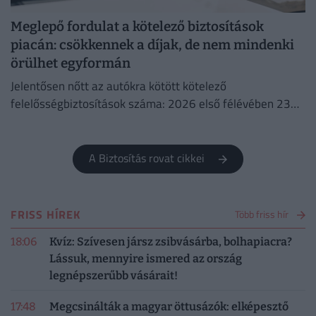
Meglepő fordulat a kötelező biztosítások
piacán: csökkennek a díjak, de nem mindenki
örülhet egyformán
Jelentősen nőtt az autókra kötött kötelező
felelősségbiztosítások száma: 2026 első félévében 23
százalékkal több szerződést kötöttek az autósok éves
szinten.
A Biztosítás rovat cikkei
FRISS HÍREK
Több friss hír
18:06
Kvíz: Szívesen jársz zsibvásárba, bolhapiacra?
Lássuk, mennyire ismered az ország
legnépszerűbb vásárait!
17:48
Megcsinálták a magyar öttusázók: elképesztő