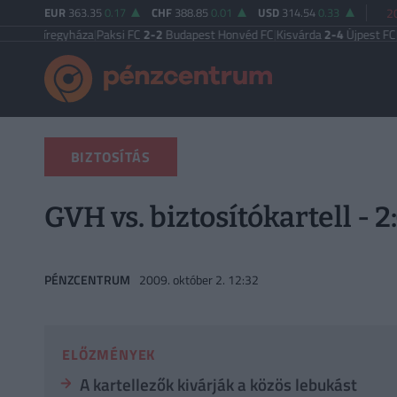
EUR
363.35
0.17
CHF
388.85
0.01
USD
314.54
0.33
2
yíregyháza
|
Paksi FC
2-2
Budapest Honvéd FC
|
Kisvárda
2-4
Újpest FC
|
Vasas
BIZTOSÍTÁS
GVH vs. biztosítókartell - 2
PÉNZCENTRUM
2009. október 2. 12:32
ELŐZMÉNYEK
A kartellezők kivárják a közös lebukást