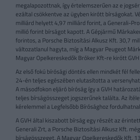
megalapozottnak, így értelemszerűen az e jogsért
ezáltal csökkentve az ügyben kirótt bírságokat. Vé
milliárd helyett 4,97 milliárd forint, a Generali-Pr
millió forint bírságot kapott. A Gépjármű Márka
forintos, a Porsche Biztosítási Alkusz Kft. 30,7 mil
változatlanul hagyta, míg a Magyar Peugeot Márk
Magyar Opelkereskedők Bróker Kft-re kirótt GVH b
Az első fokú bírósági döntés ellen mindkét fél fel
24-én teljes egészében elutasította a versenyható
A másodfokon eljáró bíróság így a GVH határozatá
teljes bírságösszeget jogszerűnek találta. Az ítéle
kérelemmel a Legfelsőbb Bírósághoz fordulhatna
A GVH által kiszabott bírság egy részét az érintett
Generali Zrt, a Porsche Biztosítási Alkusz Kft. m
bírságösszeget. A Magyar Opelkereskedők Kft. 13,6