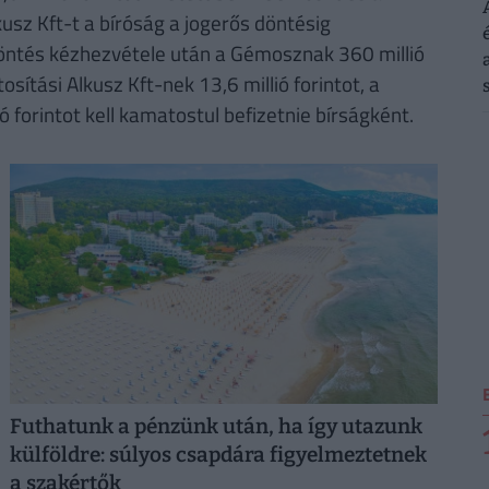
sz Kft-t a bíróság a jogerős döntésig
 döntés kézhezvétele után a Gémosznak 360 millió
ítási Alkusz Kft-nek 13,6 millió forintot, a
forintot kell kamatostul befizetnie bírságként.
Futhatunk a pénzünk után, ha így utazunk
külföldre: súlyos csapdára figyelmeztetnek
a szakértők