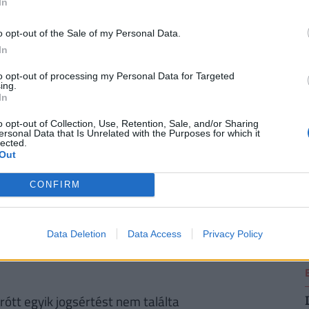
In
 irányuló megállapodásokkal.
2
o opt-out of the Sale of my Personal Data.
 megtiltotta. Emellett kötelezte az Allianz
In
nerali-Providencia Biztosító Zrt.-t 1,046 milliárd
to opt-out of processing my Personal Data for Targeted
vetségét 360 millió forint, a Magyar Peugeot
ing.
In
llió forint, a Magyar Opelkereskedők Bróker Kft.-t
2
t 30,7 millió forint bírság megfizetésére.
o opt-out of Collection, Use, Retention, Sale, and/or Sharing
ersonal Data that Is Unrelated with the Purposes for which it
lected.
orsche Biztosítási Alkusz kivételével -
Out
si Bíróság 2009. január végén részben
CONFIRM
VH határozatának a), b) és c) részeit, míg a d),
2
pontokat pedig az Allianz és a Generali tekintetében
 rendelte el. A bíróság tehát nem látta
Data Deletion
Data Access
Privacy Policy
ek tiltott versenykorlátozó megállapodást kötöttek
ótt egyik jogsértést nem találta