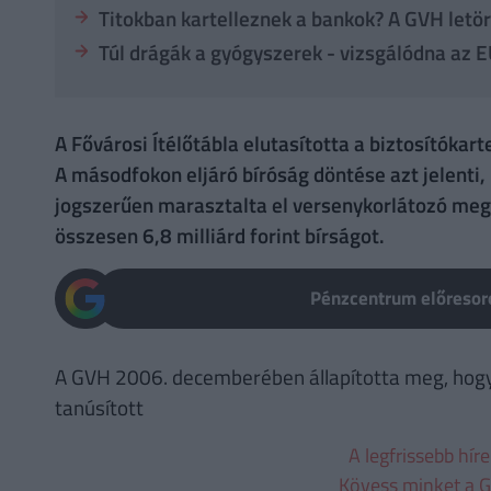
Titokban kartelleznek a bankok? A GVH letör
Túl drágák a gyógyszerek - vizsgálódna az 
A Fővárosi Ítélőtábla elutasította a biztosítókar
A másodfokon eljáró bíróság döntése azt jelenti
jogszerűen marasztalta el versenykorlátozó megál
összesen 6,8 milliárd forint bírságot.
Pénzcentrum előresoro
A GVH 2006. decemberében állapította meg, hogy
tanúsított
A legfrissebb hír
Kövess minket a G