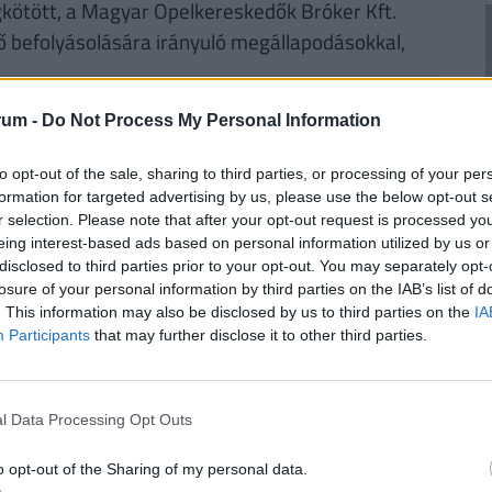
kötött, a Magyar Opelkereskedők Bróker Kft.
befolyásolására irányuló megállapodásokkal,
RINT, HA NYUGDÍJBA MEGY: EGYSZERŰ
rum -
Do Not Process My Personal Information
to opt-out of the sale, sharing to third parties, or processing of your per
rűségnek örvendenek a
nyugdíjmegtakarítási
formation for targeted advertising by us, please use the below opt-out s
r selection. Please note that after your opt-out request is processed y
ztosítás
. Mivel évtizedekre előre tekintve az
eing interest-based ads based on personal information utilized by us or
sincsen garancia, úgy tűnik ez időskori
disclosed to third parties prior to your opt-out. You may separately opt-
2
. De
mennyi pénzhez is juthatunk egy
losure of your personal information by third parties on the IAB’s list of
n védhetjük ki egy ilyen megtakarítással pénzünk
. This information may also be disclosed by us to third parties on the
IA
bben a cikkben
, illetve a Pénzcentrum
nyugdíj
Participants
that may further disclose it to other third parties.
2
l Data Processing Opt Outs
e Biztosítási Alkusz Kft. az általuk 2002. január
o opt-out of the Sharing of my personal data.
orsche Biztosítási Alkusz Kft. magatartásának