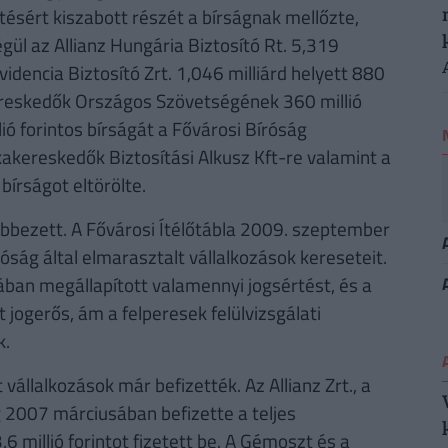
ésért kiszabott részét a bírságnak mellőzte,
gül az Allianz Hungária Biztosító Rt. 5,319
ovidencia Biztosító Zrt. 1,046 milliárd helyett 880
kereskedők Országos Szövetségének 360 millió
lió forintos bírságát a Fővárosi Bíróság
akereskedők Biztosítási Alkusz Kft-re valamint a
írságot eltörölte.
lebbezett. A Fővárosi Ítélőtábla 2009. szeptember
ság által elmarasztalt vállalkozások kereseteit.
ban megállapított valamennyi jogsértést, és a
t jogerős, ám a felperesek felülvizsgálati
k.
 vállalkozások már befizették. Az Allianz Zrt., a
ég 2007 márciusában befizette a teljes
 millió forintot fizetett be. A Gémoszt és a