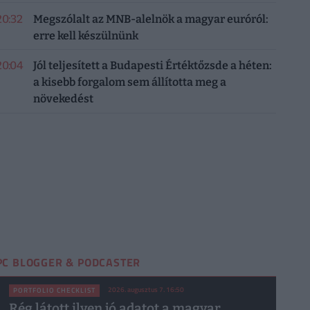
20:32
Megszólalt az MNB-alelnök a magyar euróról:
erre kell készülnünk
20:04
Jól teljesített a Budapesti Értéktőzsde a héten:
a kisebb forgalom sem állította meg a
növekedést
PC BLOGGER & PODCASTER
2026. augusztus 7. 16:50
PORTFOLIO CHECKLIST
Rég látott ilyen jó adatot a magyar