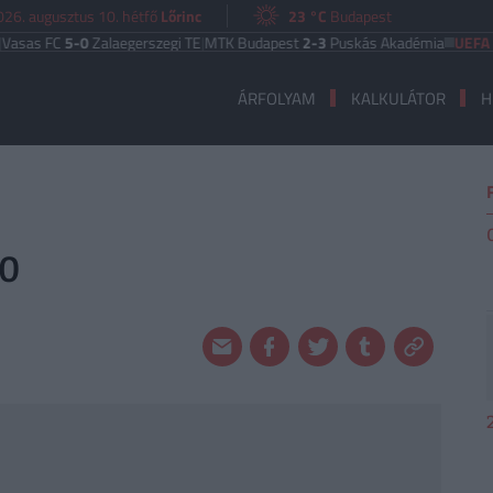
026. augusztus 10. hétfő
Lőrinc
23 °C
Budapest
 FC
5-0
Zalaegerszegi TE
|
MTK Budapest
2-3
Puskás Akadémia
UEFA EURÓP
ÁRFOLYAM
KALKULÁTOR
H
:0