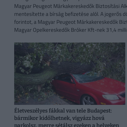
Magyar Peugeot Márkakereskedők Biztosítási Alku
mentesítette a bírság befizetése alól. A jogerős
forintot, a Magyar Peugeot Márkakereskedők Biztos
Magyar Opelkereskedők Bróker Kft-nek 31,4 millió 
Életveszélyes fákkal van tele Budapest:
bármikor kidőlhetnek, vigyázz hová
parkolsz, merre sétálsz ezeken a helyeken