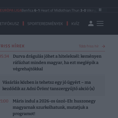
A LIGA
Benfica
6-1
Heart of Midlothian
|
Thun
3-0
Vikingur Reykjavik
|
PAOK Sa
ETIFÓKUSZ
SPORTEREDMÉNYEK
KVÍZ
FRISS HÍREK
Több friss hír
05:34
Durva drágulás jöhet a hiteleknél: keményen
ráfázhat minden magyar, ha ezt meglépik a
végrehajtókkal
Vásárlás közben is tehetsz egy jó ügyért – ma
kezdődik az Adni Öröm! tanszergyűjtő akció (x)
21:00
Máris indul a 2026-os úszó-Eb: huszonegy
magyarnak szurkolhatunk, mutatjuk a
programot!