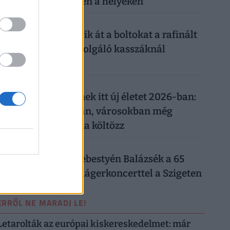
merre sétálsz ezeken a helyeken
026. augusztus 9.
„Banántrükkel” verik át a boltokat a rafinált
vásárlók: az önkiszolgáló kasszáknál
működik a csel
026. augusztus 9.
Rengetegen kezdenek itt új életet 2026-ban:
ezekben a régiókban, városokban még
fizetnek is, hogy oda költözz
026. augusztus 9.
Ennyit kaszáltak Sebestyén Balázsék a 65
ezres DJ Oti retró slágerkoncerttel a Szigeten
ERRŐL NE MARADJ LE!
Letarolták az európai kiskereskedelmet: már