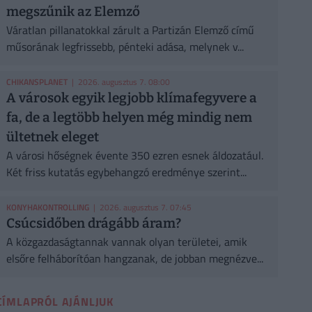
megszűnik az Elemző
Váratlan pillanatokkal zárult a Partizán Elemző című
műsorának legfrissebb, pénteki adása, melynek v...
CHIKANSPLANET
| 2026. augusztus 7. 08:00
A városok egyik legjobb klímafegyvere a
fa, de a legtöbb helyen még mindig nem
ültetnek eleget
A városi hőségnek évente 350 ezren esnek áldozatául.
Két friss kutatás egybehangzó eredménye szerint...
KONYHAKONTROLLING
| 2026. augusztus 7. 07:45
Csúcsidőben drágább áram?
A közgazdaságtannak vannak olyan területei, amik
elsőre felháborítóan hangzanak, de jobban megnézve...
CÍMLAPRÓL AJÁNLJUK