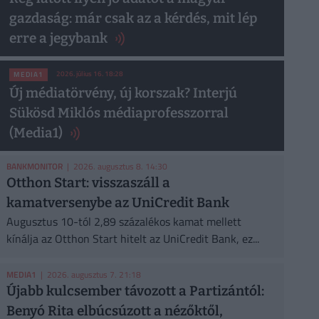
gazdaság: már csak az a kérdés, mit lép
erre a jegybank
2026. július 16. 18:28
MEDIA1
Új médiatörvény, új korszak? Interjú
Sükösd Miklós médiaprofesszorral
(Media1)
BANKMONITOR
| 2026. augusztus 8. 14:30
Otthon Start: visszaszáll a
kamatversenybe az UniCredit Bank
Augusztus 10-tól 2,89 százalékos kamat mellett
kínálja az Otthon Start hitelt az UniCredit Bank, ez...
MEDIA1
| 2026. augusztus 7. 21:18
Újabb kulcsember távozott a Partizántól:
Benyó Rita elbúcsúzott a nézőktől,