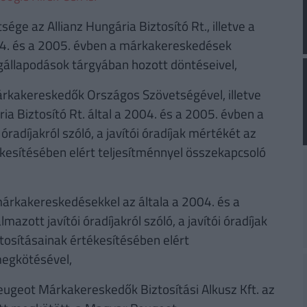
e az Allianz Hungária Biztosító Rt., illetve a
004. és a 2005. évben a márkakereskedések
egállapodások tárgyában hozott döntéseivel,
Márkakereskedők Országos Szövetségével, illetve
a Biztosító Rt. által a 2004. és a 2005. évben a
adíjakról szóló, a javítói óradíjak mértékét az
tékesítésében elért teljesítménnyel összekapcsoló
 márkakereskedésekkel az általa a 2004. és a
ott javítói óradíjakról szóló, a javítói óradíjak
ztosításainak értékesítésében elért
megkötésével,
Peugeot Márkakereskedők Biztosítási Alkusz Kft. az