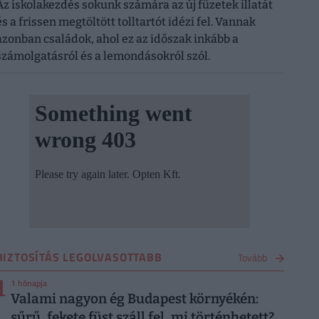
Az iskolakezdés sokunk számára az új füzetek illatát
és a frissen megtöltött tolltartót idézi fel. Vannak
azonban családok, ahol ez az időszak inkább a
számolgatásról és a lemondásokról szól.
BIZTOSÍTÁS LEGOLVASOTTABB
Tovább
1
1 hónapja
Valami nagyon ég Budapest környékén:
sűrű, fekete füst száll fel, mi történhetett?