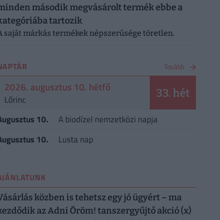
minden második megvásárolt termék ebbe a
kategóriába tartozik
A saját márkás termékek népszerűsége töretlen.
NAPTÁR
Tovább
2026. augusztus 10. hétfő
33. hét
Lőrinc
Augusztus 10.
A biodízel nemzetközi napja
Augusztus 10.
Lusta nap
AJÁNLATUNK
Vásárlás közben is tehetsz egy jó ügyért – ma
kezdődik az Adni Öröm! tanszergyűjtő akció (x)