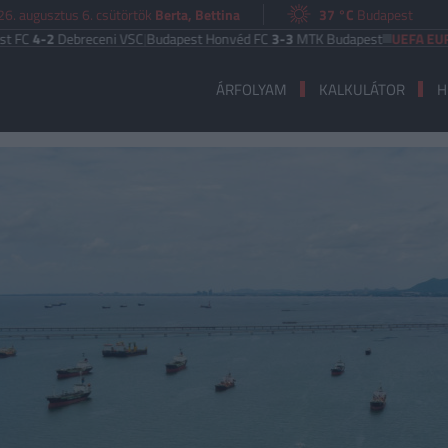
6. augusztus 6. csütörtök
Berta, Bettina
37 °C
Budapest
ebreceni VSC
|
Budapest Honvéd FC
3-3
MTK Budapest
UEFA EURÓPA LIGA
ÁRFOLYAM
KALKULÁTOR
H