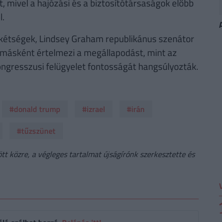
t, mivel a hajózási és a biztosítótársaságok előbb
l.
a kétségek, Lindsey Graham republikánus szenátor
n másként értelmezi a megállapodást, mint az
ongresszusi felügyelet fontosságát hangsúlyozták.
#donald trump
#izrael
#irán
#tűzszünet
t közre, a végleges tartalmat újságírónk szerkesztette és