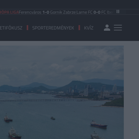
Ferencváros
1-0
Gornik Zabrze
|
Larne FC
0-0
FC Iberia 1999
|
Shamrock Rove
ETIFÓKUSZ
SPORTEREDMÉNYEK
KVÍZ