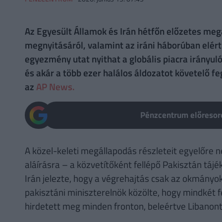
Az Egyesült Államok és Irán hétfőn előzetes meg
megnyitásáról, valamint az iráni háborúban elér
egyezmény utat nyithat a globális piacra irányuló 
és akár a több ezer halálos áldozatot követelő fe
az
AP News.
Pénzcentrum előresoro
A közel-keleti megállapodás részleteit egyelőre 
aláírásra – a közvetítőként fellépő Pakisztán táj
Irán jelezte, hogy a végrehajtás csak az okmányok
pakisztáni miniszterelnök közölte, hogy mindkét f
hirdetett meg minden fronton, beleértve Libanont 