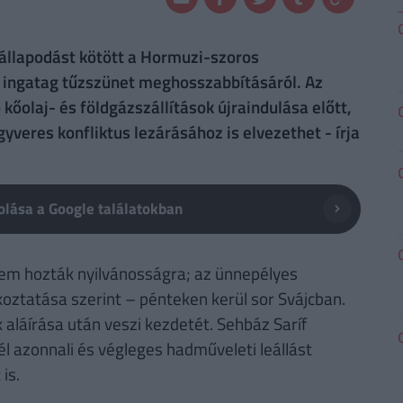
állapodást kötött a Hormuzi-szoros
t ingatag tűzszünet meghosszabbításáról. Az
kőolaj- és földgázszállítások újraindulása előtt,
gyveres konfliktus lezárásához is elvezethet - írja
lása a Google találatokban
nem hozták nyilvánosságra; az ünnepélyes
ékoztatása szerint – pénteken kerül sor Svájcban.
 aláírása után veszi kezdetét. Sehbáz Saríf
él azonnali és végleges hadműveleti leállást
is.