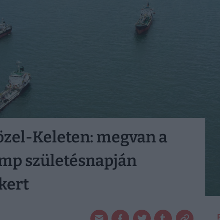
Közel-Keleten: megvan a
mp születésnapján
kert