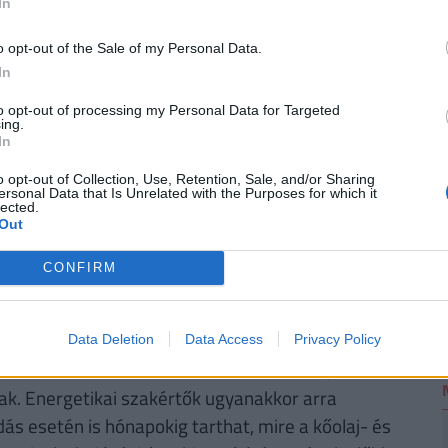
In
o opt-out of the Sale of my Personal Data.
2
In
ott urán megtartásához, amelyből a szakértők
ne. Az Egyesült Államok ugyanakkor az urán Iránból
to opt-out of processing my Personal Data for Targeted
ing.
Oroszország már fel is ajánlotta a segítségét.
In
o opt-out of Collection, Use, Retention, Sale, and/or Sharing
egfőbb vallási és politikai vezetője, Ali Hámenei
ersonal Data that Is Unrelated with the Purposes for which it
lected.
aki a fegyveres konfliktus kezdete óta nem jelent
Out
ejöttéhez az ő jóváhagyására is szükség volt. A
ségek is felszínre kerültek, az iráni kormány
CONFIRM
ztottság jelentősen gyengíti Teherán tárgyalási
Data Deletion
Data Access
Privacy Policy
nkénti ára
több mint 4 dollárral csökkent,
ak. Energetikai szakértők ugyanakkor arra
s esetén is hónapokig tarthat, mire a kőolaj- és