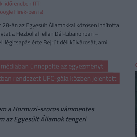
ek, időrendben ITT!
oogle Hírek-ben is!
 28-án az Egyesült Államokkal közösen indította
olytat a Hezbollah ellen Dél-Libanonban –
li légicsapás érte Bejrút déli külvárosát, ami
i médiában ünnepelte az egyezményt,
zban rendezett UFC-gála közben jelentett
zem a Hormuzi-szoros vámmentes
m az Egyesült Államok tengeri