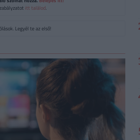
áló szólhat hozzá.
Belépés itt!
zabályzatot
itt találod
.
ások. Legyél te az első!