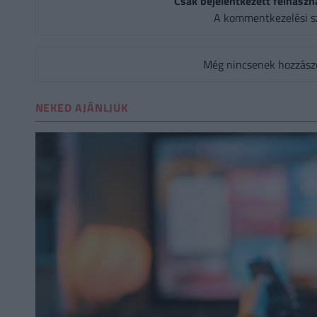
Csak bejelentkezett felhaszn
A kommentkezelési s
Még nincsenek hozzászól
NEKED AJÁNLJUK