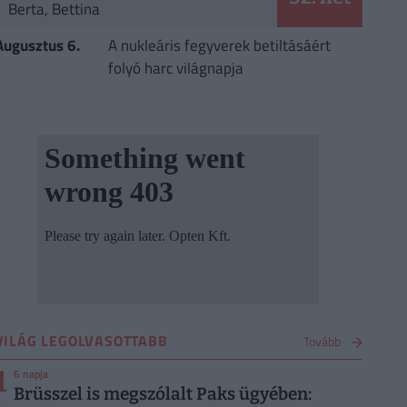
Berta, Bettina
Augusztus 6.
A nukleáris fegyverek betiltásáért
folyó harc világnapja
VILÁG LEGOLVASOTTABB
Tovább
1
6 napja
Brüsszel is megszólalt Paks ügyében: