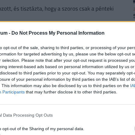
zott, és tisztázta, hogy a szoros csak a pénteki
2
n dúsítotturán-készletének és atomprogramjának
rum -
Do Not Process My Personal Information
lynek tárgyalása a 2015-ös nukleáris egyezmény
2
to opt-out of the sale, sharing to third parties, or processing of your per
formation for targeted advertising by us, please use the below opt-out s
r selection. Please note that after your opt-out request is processed y
eing interest-based ads based on personal information utilized by us or
RINT, HA NYUGDÍJBA MEGY: EGYSZERŰ
disclosed to third parties prior to your opt-out. You may separately opt-
losure of your personal information by third parties on the IAB’s list of
. This information may also be disclosed by us to third parties on the
IA
rűségnek örvendenek a
nyugdíjmegtakarítási
2
Participants
that may further disclose it to other third parties.
ztosítás
. Mivel évtizedekre előre tekintve az
sincsen garancia, úgy tűnik ez időskori
. De
mennyi pénzhez is juthatunk egy
l Data Processing Opt Outs
2
n védhetjük ki egy ilyen megtakarítással pénzünk
bben a cikkben
, illetve a Pénzcentrum
nyugdíj
o opt-out of the Sharing of my personal data.