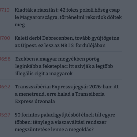
07:10
Kiadták a riasztást: 42 fokos pokoli hőség csap
le Magyarországra, történelmi rekordok dőltek
meg
07:00
Keleti derbi Debrecenben, tovább gyűjtögetne
az Újpest: ez lesz az NB I 3. fordulójában
06:58
Ezekben a magyar megyékben pörög
leginkább a feketepiac: itt szívják a legtöbb
illegális cigit a magyarok
06:32
Transzszibériai Expressz jegyár 2026-ban: itt
a menetrend, erre halad a Transsiberia
Express útvonala
05:37
50 forintos palackgyűjtésből élnek túl egyre
többen: tényleg a visszaváltási rendszer
megszüntetése lenne a megoldás?