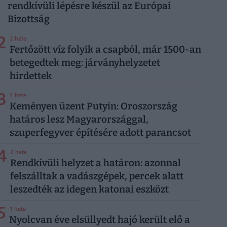
rendkívüli lépésre készül az Európai
Bizottság
2
2 hete
Fertőzött víz folyik a csapból, már 1500-an
betegedtek meg: járványhelyzetet
hirdettek
3
1 hete
Keményen üzent Putyin: Oroszország
határos lesz Magyarországgal,
szuperfegyver építésére adott parancsot
4
2 hete
Rendkívüli helyzet a határon: azonnal
felszálltak a vadászgépek, percek alatt
leszedték az idegen katonai eszközt
5
1 hete
Nyolcvan éve elsüllyedt hajó került elő a