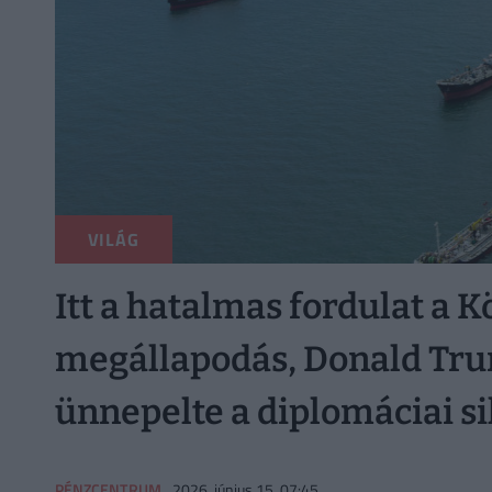
VILÁG
Itt a hatalmas fordulat a 
megállapodás, Donald Tru
ünnepelte a diplomáciai si
PÉNZCENTRUM
2026. június 15. 07:45