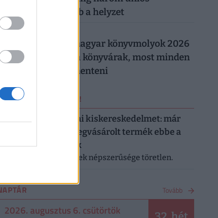
országban rosszabb a helyzet
026. augusztus 5.
Így trükköznek a magyar könyvmolyok 2026
nyarán: elszálltak a könyvárak, most minden
forintot meg kell menteni
ERRŐL NE MARADJ LE!
Letarolták az európai kiskereskedelmet: már
minden második megvásárolt termék ebbe a
kategóriába tartozik
A saját márkás termékek népszerűsége töretlen.
NAPTÁR
Tovább
2026. augusztus 6. csütörtök
32. hét