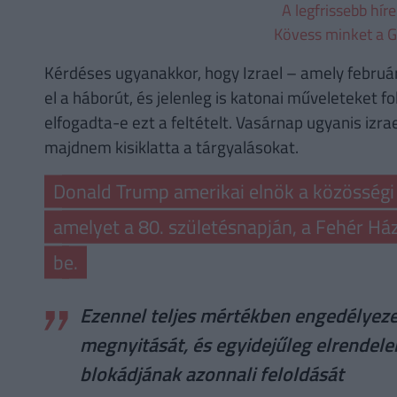
A legfrissebb hír
Kövess minket a G
Kérdéses ugyanakkor, hogy Izrael – amely február
el a háborút, és jelenleg is katonai műveleteket f
elfogadta-e ezt a feltételt. Vasárnap ugyanis izrae
majdnem kisiklatta a tárgyalásokat.
Donald Trump amerikai elnök a közösség
amelyet a 80. születésnapján, a Fehér Há
be.
Ezennel teljes mértékben engedélye
megnyitását, és egyidejűleg elrendele
blokádjának azonnali feloldását