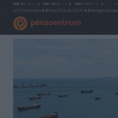
EUR
362.14
0.4
CHF
388.34
0.43
USD
313.63
0.55
202
 FC
|
Ferencváros
0-0
Vasas FC
|
Győri ETO FC
4-0
Nyíregyháza
|
Újpest FC
4-2
D