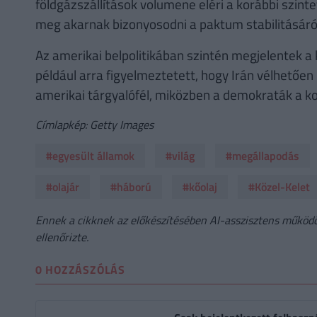
földgázszállítások volumene eléri a korábbi szinte
meg akarnak bizonyosodni a paktum stabilitásáró
Az amerikai belpolitikában szintén megjelentek 
például arra figyelmeztetett, hogy Irán vélhetőe
amerikai tárgyalófél, miközben a demokraták a k
Címlapkép: Getty Images
#egyesült államok
#világ
#megállapodás
#olajár
#háború
#kőolaj
#Közel-Kelet
Ennek a cikknek az előkészítésében AI-asszisztens működöt
ellenőrizte.
0 HOZZÁSZÓLÁS