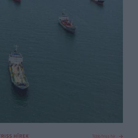
FRISS HÍREK
Több friss hír