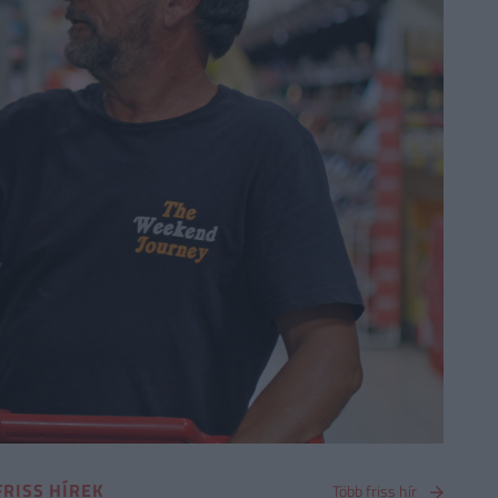
FRISS HÍREK
Több friss hír