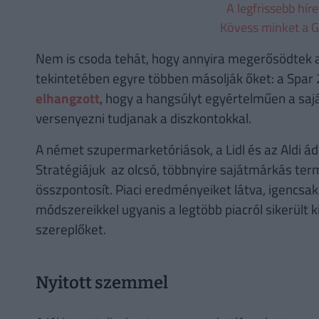
A legfrissebb hír
Kövess minket a G
Nem is csoda tehát, hogy annyira megerősödtek a
tekintetében egyre többen másolják őket: a Spar 
elhangzott
, hogy a hangsúlyt egyértelműen a saj
versenyezni tudjanak a diszkontokkal.
A német szupermarketóriások, a Lidl és az Aldi ád
Stratégiájuk az olcsó, többnyire sajátmárkás ter
összpontosít. Piaci eredményeiket látva, igencsak
módszereikkel ugyanis a legtöbb piacról sikerült k
szereplőket.
Nyitott szemmel