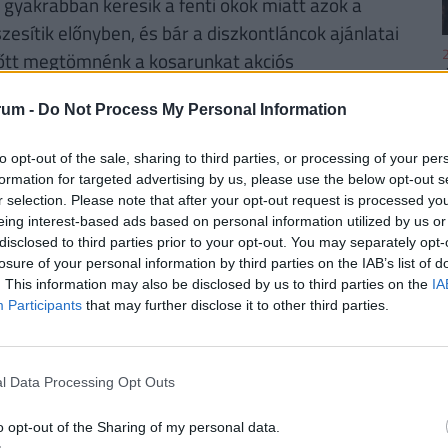
 gyakrabban keresik a fenti okok miatt azok a
zesítik előnyben, és bár a diszkontláncok ajánlatai
2
előtt megtömnénk a kosarunkat akciós
gondolni pár dolgot.
rum -
Do Not Process My Personal Information
ható árúak, ám a szülők gyakran találnak máshol
ók kínálatában, amikhez kuponokkal olcsóbban
to opt-out of the sale, sharing to third parties, or processing of your per
2
formation for targeted advertising by us, please use the below opt-out s
l kombinálni lehet a rendszeres bolti
r selection. Please note that after your opt-out request is processed y
 vásárolhassanak olcsóbban, mint a diszkontokban.
eing interest-based ads based on personal information utilized by us or
ékeihez, és nem fogadják el a nagy gyártók
disclosed to third parties prior to your opt-out. You may separately opt-
losure of your personal information by third parties on the IAB’s list of
. This information may also be disclosed by us to third parties on the
IA
2
Participants
that may further disclose it to other third parties.
 a jó ár kombinációjának köszönhetik, de
t az előnyöket kimaxolni. Az Aldi, a Lidl, a
nálja termékeit, aminek azért nem árt
l Data Processing Opt Outs
iszerelés egyformán megéri. A lényeg, hogy a
2
enül olcsóbbak, mint a gyártóiak, pláne ha
o opt-out of the Sharing of my personal data.