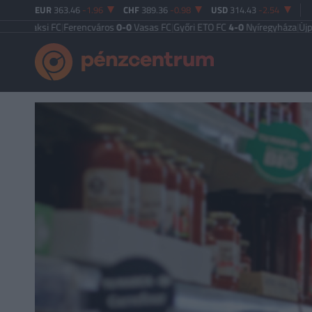
EUR
363.46
-1.96
CHF
389.36
-0.98
USD
314.43
-2.54
ksi FC
|
Ferencváros
0-0
Vasas FC
|
Győri ETO FC
4-0
Nyíregyháza
|
Újpest FC
4