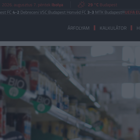
2026. augusztus 7. péntek
Ibolya
29 °C
Budapest
-2
Debreceni VSC
|
Budapest Honvéd FC
3-3
MTK Budapest
UEFA EURÓPA L
ÁRFOLYAM
KALKULÁTOR
H