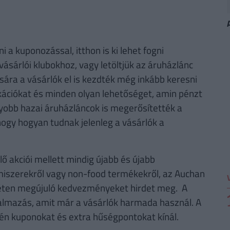
a kuponozással, itthon is ki lehet fogni
vásárlói klubokhoz, vagy letöltjük az áruházlánc
ására a vásárlók el is kezdték még inkább keresni
kációkat és minden olyan lehetőséget, amin pénzt
gyobb hazai áruházláncok is megerősítették a
hogy hogyan tudnak jelenleg a vásárlók a
ő akciói mellett mindig újabb és újabb
lmiszerekről vagy non-food termékekről, az Auchan
éten megújuló kedvezményeket hirdet meg. A
lkalmazás, amit már a vásárlók harmada használ. A
én kuponokat és extra hűségpontokat kínál.