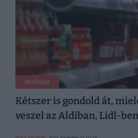
VÁSÁRLÁS
Kétszer is gondold át, mie
veszel az Aldiban, Lidl-be
PÉNZCENTRUM
2023. november 22. 07:15