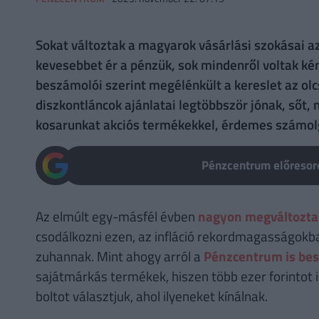
Sokat változtak a magyarok vásárlási szokásai a
kevesebbet ér a pénzük, sok mindenről voltak ké
beszámolói szerint megélénkült a kereslet az olc
diszkontláncok ajánlatai legtöbbször jónak, sőt
kosarunkat akciós termékekkel, érdemes számolga
Pénzcentrum előresoro
Az elmúlt egy-másfél évben
nagyon megváltoztak 
csodálkozni ezen, az infláció rekordmagasságokb
zuhannak. Mint ahogy arról a
Pénzcentrum is be
sajátmárkás termékek, hiszen több ezer forintot i
boltot választjuk, ahol ilyeneket kínálnak.