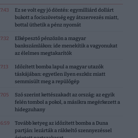
17:43
Ez se volt egy jó döntés: egymilliárd dollárt
bukott a fociszövetség egy átszervezés miatt,
bottal üthetik a pénz nyomát
17:32
Elképesztő pénzözön a magyar
bankszámlákon: ide menekítik a vagyonukat
az élelmes megtakarítók
17:13
Időzített bomba lapul a magyar utazók
táskájában: egyetlen ilyen eszköz miatt
semmisült meg a repülőgép
17:05
Szó szerint kettészakadt az ország: az egyik
felén tombol a pokol, a másikra megérkezett a
hidegzuhany
16:59
Tovább ketyeg az időzített bomba a Duna
partján: lezárták a rákkeltő szennyezéssel
érintett partszakaszt