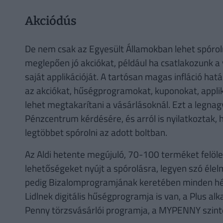
Akciódús
De nem csak az Egyesült Államokban lehet spórolni 
meglepően jó akciókat, például ha csatlakozunk a 
saját applikációját. A tartósan magas infláció hat
az akciókat, hűségprogramokat, kuponokat, appli
lehet megtakarítani a vásárlásoknál. Ezt a legna
Pénzcentrum kérdésére, és arról is nyilatkoztak, 
legtöbbet spórolni az adott boltban.
Az Aldi hetente megújuló, 70-100 terméket felölel
lehetőségeket nyújt a spórolásra, legyen szó éle
pedig Bizalomprogramjának keretében minden h
Lidlnek digitális hűségprogramja is van, a Plus a
Penny törzsvásárlói programja, a MYPENNY szint