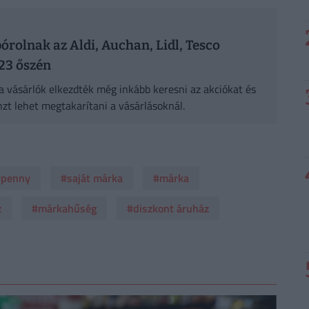
pórolnak az Aldi, Auchan, Lidl, Tesco
23 őszén
a vásárlók elkezdték még inkább keresni az akciókat és
zt lehet megtakarítani a vásárlásoknál.
#penny
#saját márka
#márka
z
#márkahűség
#diszkont áruház