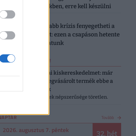
háziorvosi rendelőkben, erre kell készülni
026. augusztus 7.
Hiába a jó hírek, újabb krízis fenyegetheti a
magyar gazdaságot: ezen a csapáson hetente
milliárdokat bukhatunk
ERRŐL NE MARADJ LE!
Letarolták az európai kiskereskedelmet: már
minden második megvásárolt termék ebbe a
kategóriába tartozik
A saját márkás termékek népszerűsége töretlen.
NAPTÁR
Tovább
2026. augusztus 7. péntek
32. hét