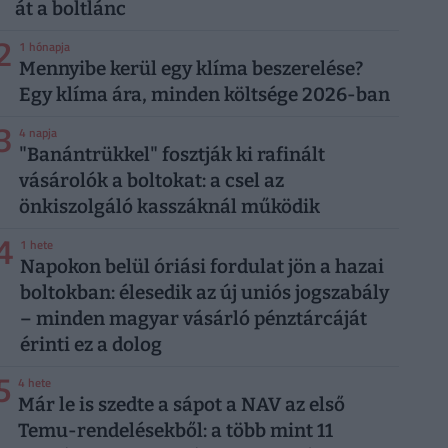
át a boltlánc
2
1 hónapja
Mennyibe kerül egy klíma beszerelése?
Egy klíma ára, minden költsége 2026-ban
3
4 napja
"Banántrükkel" fosztják ki rafinált
vásárolók a boltokat: a csel az
önkiszolgáló kasszáknál működik
4
1 hete
Napokon belül óriási fordulat jön a hazai
boltokban: élesedik az új uniós jogszabály
– minden magyar vásárló pénztárcáját
érinti ez a dolog
5
4 hete
Már le is szedte a sápot a NAV az első
Temu-rendelésekből: a több mint 11