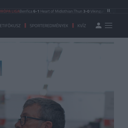
IGA
Benfica
6-1
Heart of Midlothian
|
Thun
3-0
Vikingur Reykjavik
|
PAOK Saloni
ETIFÓKUSZ
SPORTEREDMÉNYEK
KVÍZ