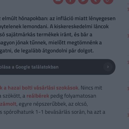
z elmúlt hónapokban: az infláció miatt lényegesen
nytelenek lemondani. A kiskereskedelmi láncok
só sajátmárkás termékek iránt, és bár a
, nagyon jónak tűnnek, mielőtt megtömnénk a
tni, de legalább átgondolni pár dolgot.
lása a Google találatokban
a hazai bolti vásárlási szokások
. Nincs mit
a szökött, a
reálbérek
pedig folyamatosan
számolt
, egyre népszerűbbek, az olcsó,
s spórolhatunk 1-1 bevásárlás során, ha azt a