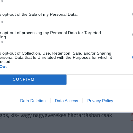
In
o opt-out of the Sale of my Personal Data.
2
In
ÉNZED? VAN OLCSÓ MEGOLDÁS!
to opt-out of processing my Personal Data for Targeted
a
30 000 000 forintot 20 éves futamidőre már
ing.
In
törlesztővel fel lehet venni
a
K&H Banknál.
De
k ajánlata sem:
az UniCredit Banknál 6,78%, az
o opt-out of Collection, Use, Retention, Sale, and/or Sharing
ersonal Data that Is Unrelated with the Purposes for which it
 a MagNet Banknál 7,02%.
Érdemes még megnézni
lected.
és egyedi kalkulációt végezni, saját preferenciáink
Out
e. Ehhez keresd fel a
Pénzcentrum kalkulátorát.
CONFIRM
Data Deletion
Data Access
Privacy Policy
 széles választékot kínálnak, szinte minden
agos, kis- vagy nagygyerekes háztartásban csak