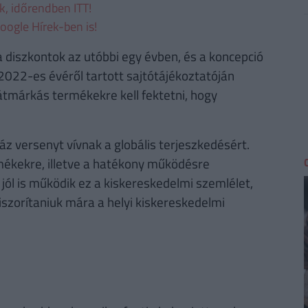
ek, időrendben ITT!
oogle Hírek-ben is!
 diszkontok az utóbbi egy évben, és a koncepció
2022-es évéről tartott sajtótájékoztatóján
átmárkás termékekre kell fektetni, hogy
áz versenyt vívnak a globális terjeszkedésért.
mékekre, illetve a hatékony működésre
 jól is működik ez a kiskereskedelmi szemlélet,
iszorítaniuk mára a helyi kiskereskedelmi