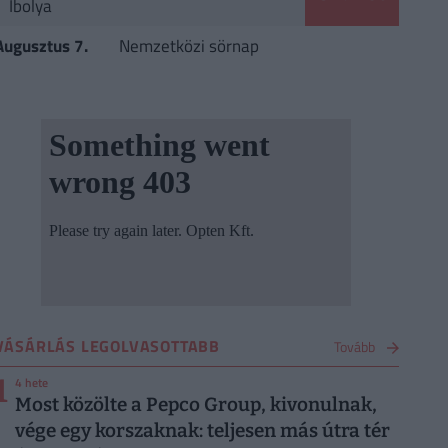
Ibolya
Augusztus 7.
Nemzetközi sörnap
VÁSÁRLÁS LEGOLVASOTTABB
Tovább
1
4 hete
Most közölte a Pepco Group, kivonulnak,
vége egy korszaknak: teljesen más útra tér