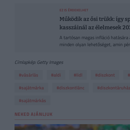
EZ IS ÉRDEKELHET
Működik az ősi trükk: így s
kasszáinál az élelmesek 20
A tartósan magas infláció hatására 
minden olyan lehetőséget, amin pén
Címlapkép: Getty Images
#vásárlás
#aldi
#lidl
#diszkont
#sajátmárka
#diszkontlánc
#diszkontáruhá
#sajátmárkás
NEKED AJÁNLJUK