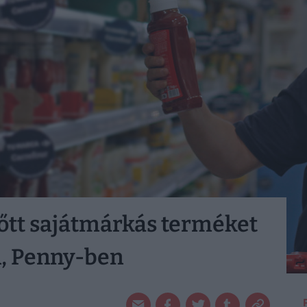
lőtt sajátmárkás terméket
n, Penny-ben