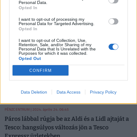
Personal Data.
egymásnak feszültek a márkák, sok régi
Opted In
kedvenc áll vesztésre
I want to opt-out of processing my
A saját márkás termékek növekvő népszerűségét több
Personal Data for Targeted Advertising.
Opted In
tényező befolyásolja, főként az olcsóbb ár és a minőség
javulása.
I want to opt-out of Collection, Use,
Retention, Sale, and/or Sharing of my
PÉNZCENTRUM
| 2024. április 24. 19:00
Personal Data that Is Unrelated with the
Purposes for which it was collected.
Téged is telibe talált a diszkontok
Opted Out
csodafegyvere? Nincs mese, egyre többen
CONFIRM
esnek "áldozatul"
Nemcsak a diszkontláncoknál, a klasszikus hiper- és
szupermarketekben is egyre nagyobb teret hódítanak a
Data Deletion
Data Access
Privacy Policy
sajátmárkás termékek.
PÉNZCENTRUM
| 2024. április 24. 06:45
Páros lábbal rúgja be az Aldi és a Lidl ajtaját a
Tesco: hangsúlyos változás jön a Tesco
Expressz üzletekben