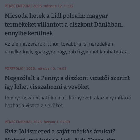
PÉNZCENTRUM
| 2025. március 12. 11:35
Micsoda hetek a Lidl polcain: magyar
termékeket villantott a diszkont Dániában,
ennyibe kerülnek
Az élelmiszerárak itthon továbbra is meredeken
emelkednek, így egyre nagyobb figyelmet kaphatnak a
külföldi árak.
PORTFOLIO
| 2025. március 10. 14:03
Megszólalt a Penny: a diszkont vezetői szerint
így lehet visszahozni a vevőket
Penny: kiszámíthatóbb piaci környezet, alacsony infláció
hozhatja vissza a vevőket.
PÉNZCENTRUM
| 2025. február 3. 07:08
Kvíz: Jól ismered a saját márkás árukat?