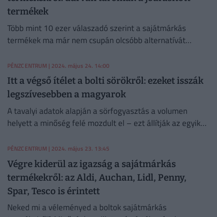
termékek
Több mint 10 ezer válaszadó szerint a sajátmárkás
termékek ma már nem csupán olcsóbb alternatívát
jelentenek a fogyasztók számára, hanem sok esetben
minőségi választást is.
PÉNZCENTRUM
| 2024. május 24. 14:00
Itt a végső ítélet a bolti sörökről: ezeket isszák
legszívesebben a magyarok
A tavalyi adatok alapján a sörfogyasztás a volumen
helyett a minőség felé mozdult el – ezt állítják az egyik
hipermarketlánc szakértői.
PÉNZCENTRUM
| 2024. május 23. 13:45
Végre kiderül az igazság a sajátmárkás
termékekről: az Aldi, Auchan, Lidl, Penny,
Spar, Tesco is érintett
Neked mi a véleményed a boltok sajátmárkás