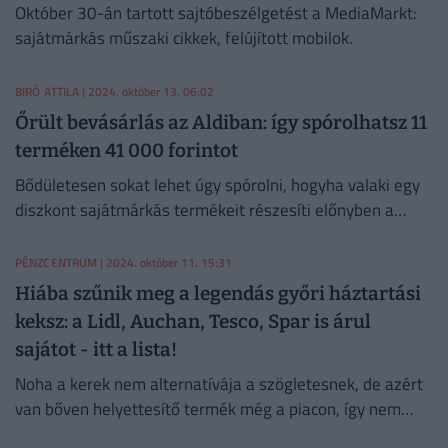
Október 30-án tartott sajtóbeszélgetést a MediaMarkt:
sajátmárkás műszaki cikkek, felújított mobilok.
BIRÓ ATTILA
| 2024. október 13. 06:02
Őrült bevásárlás az Aldiban: így spórolhatsz 11
terméken 41 000 forintot
Bődületesen sokat lehet úgy spórolni, hogyha valaki egy
diszkont sajátmárkás termékeit részesíti előnyben a
márkázottakkal szemben.
PÉNZCENTRUM
| 2024. október 11. 15:31
Hiába szűnik meg a legendás győri háztartási
keksz: a Lidl, Auchan, Tesco, Spar is árul
sajátot - itt a lista!
Noha a kerek nem alternatívája a szögletesnek, de azért
van bőven helyettesítő termék még a piacon, így nem
maradunk háztartási kekesz nélkül!