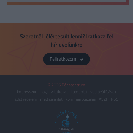
Szeretnél jólértesült lenni? Iratkozz fel
hírlevelünkre
Feliratkozom
© 2026 Pénzcentrum
impresszum
jogi nyilatkozat
kapcsolat
süti beállítások
adatvédelem
médiaajánlat
kommentkezelés
ÁSZF
RSS