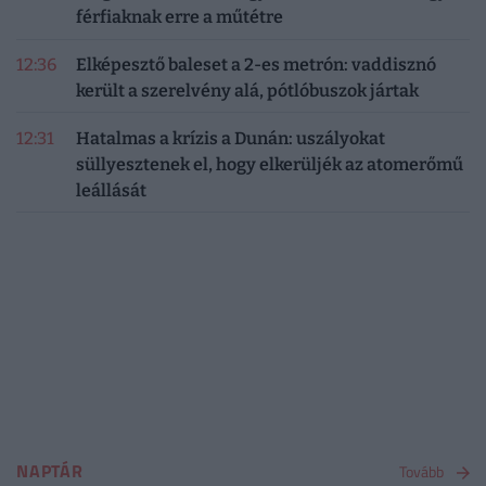
férfiaknak erre a műtétre
12:36
Elképesztő baleset a 2-es metrón: vaddisznó
került a szerelvény alá, pótlóbuszok jártak
12:31
Hatalmas a krízis a Dunán: uszályokat
süllyesztenek el, hogy elkerüljék az atomerőmű
leállását
NAPTÁR
Tovább