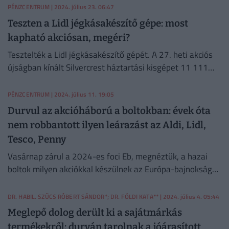
PÉNZCENTRUM
| 2024. július 23. 06:47
Teszten a Lidl jégkásakészítő gépe: most
kapható akciósan, megéri?
Tesztelték a Lidl jégkásakészítő gépét. A 27. heti akciós
újságban kínált Silvercrest háztartási kisgépet 11 111
forintért lehet most beszerezni.
PÉNZCENTRUM
| 2024. július 11. 19:05
Durvul az akcióháború a boltokban: évek óta
nem robbantott ilyen leárazást az Aldi, Lidl,
Tesco, Penny
Vasárnap zárul a 2024-es foci Eb, megnéztük, a hazai
boltok milyen akciókkal készülnek az Európa-bajnokság
döntőjére.
DR. HABIL. SZŰCS RÓBERT SÁNDOR*; DR. FÖLDI KATA**
| 2024. július 4. 05:44
Meglepő dolog derült ki a sajátmárkás
termékekről: durván tarolnak a jóárasított