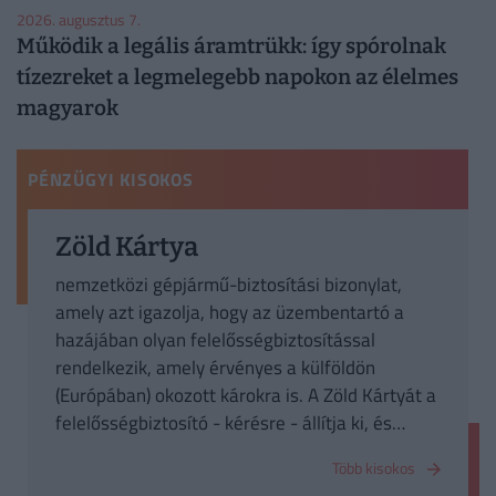
2026. augusztus 7.
Működik a legális áramtrükk: így spórolnak
tízezreket a legmelegebb napokon az élelmes
magyarok
PÉNZÜGYI KISOKOS
Zöld Kártya
nemzetközi gépjármű-biztosítási bizonylat,
amely azt igazolja, hogy az üzembentartó a
hazájában olyan felelősségbiztosítással
rendelkezik, amely érvényes a külföldön
(Európában) okozott károkra is. A Zöld Kártyát a
felelősségbiztosító - kérésre - állítja ki, és
annak bemutatását a fogadó ország a határon
Több kisokos
megkövetelheti.