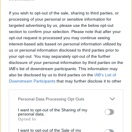
kedvenceit, hogy spóroljon?
BIRÓ ATTILA
| 2024. május 8. 05:37
Súlyos dolog derült ki a boltok sajátmárkás
If you wish to opt-out of the sale, sharing to third parties, or
termékeiről: az Aldi, Auchan, Lidl, Penny, Spar
processing of your personal or sensitive information for
targeted advertising by us, please use the below opt-out
is érintett
section to confirm your selection. Please note that after your
A sajátmárkás termékek részaránya a magyar boltokban
opt-out request is processed you may continue seeing
interest-based ads based on personal information utilized by
évről évre növekszik. Egyre többen keresik ezeket a
us or personal information disclosed to third parties prior to
termékeket.
your opt-out. You may separately opt-out of the further
PÉNZCENTRUM
| 2024. május 5. 15:03
disclosure of your personal information by third parties on the
IAB’s list of downstream participants. This information may
Régi-új csodafegyvert villantottak a magyar
also be disclosed by us to third parties on the
IAB’s List of
boltok: ezzel merítenék ki súlyosan a vásárlók
Downstream Participants
that may further disclose it to other
pénztárcáját
third parties.
Az egyre növekvő fogyasztói bizalom ellenére sokan még
Personal Data Processing Opt Outs
mindig vonakodhatnak sajátmárkás termékeket
I want to opt-out of the Sharing of my
vásárolni.
personal data.
Opted In
PÉNZCENTRUM
| 2024. április 26. 04:02
Kezdődhet a titánok harca a boltokban:
I want to opt-out of the Sale of my