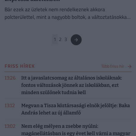
Bár ezek az üzletek nem rendelkeznek akkora
polcterülettel, mint a nagyobb boltok, a változtatásokkal
több helyet biztosítottak saját márkás termékeiknek.
1
2
3
FRISS HÍREK
Több friss hír
13:26
Itt a javaslatcsomag az általános iskoláknak:
fontos változások jönnek az iskolákban, ezt
minden szülőnek tudnia kell
13:12
Megvan a Tisza köztársasági elnök jelöltje: Baka
András lehet az új államfő
13:02
Nem elég mélyen a zsebbe nyúlni:
magánellátásban is egy évet kell várni a magyar