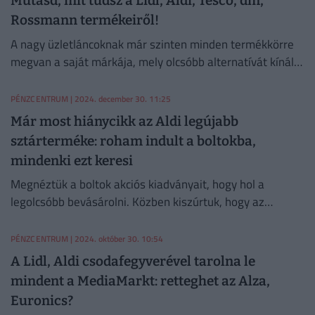
Mutasd, mit tudsz a Lidl, Aldi, Tesco, dm,
Rossmann termékeiről!
A nagy üzletláncoknak már szinten minden termékkörre
megvan a saját márkája, mely olcsóbb alternatívát kínál a
gyártói márkák ellenében.
PÉNZCENTRUM
| 2024. december 30. 11:25
Már most hiánycikk az Aldi legújabb
sztárterméke: roham indult a boltokba,
mindenki ezt keresi
Megnéztük a boltok akciós kiadványait, hogy hol a
legolcsóbb bevásárolni. Közben kiszúrtuk, hogy az
Aldiban egy igencsak leárazott üdítőitalból készlethiány
léphet fel.
PÉNZCENTRUM
| 2024. október 30. 10:54
A Lidl, Aldi csodafegyverével tarolna le
mindent a MediaMarkt: retteghet az Alza,
Euronics?