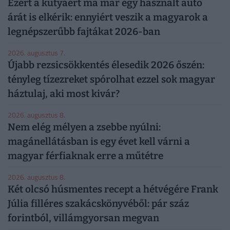
Ezért a kutyáért ma már egy használt autó
árát is elkérik: ennyiért veszik a magyarok a
legnépszerűbb fajtákat 2026-ban
2026. augusztus 7.
Újabb rezsicsökkentés élesedik 2026 őszén:
tényleg tízezreket spórolhat ezzel sok magyar
háztulaj, aki most kivár?
2026. augusztus 8.
Nem elég mélyen a zsebbe nyúlni:
magánellátásban is egy évet kell várni a
magyar férfiaknak erre a műtétre
2026. augusztus 8.
Két olcsó húsmentes recept a hétvégére Frank
Júlia filléres szakácskönyvéből: pár száz
forintból, villámgyorsan megvan