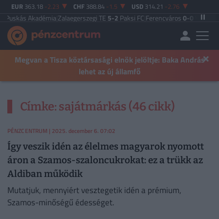
EUR
363.18
-2.23
CHF
388.84
-1.5
USD
314.21
-2.76
Puskás Akadémia
|
Zalaegerszegi TE
5-2
Paksi FC
|
Ferencváros
0-0
Vasas FC
|
G
×
Megvan a Tisza köztársasági elnök jelöltje: Baka András
lehet az új államfő
Címke: sajátmárkás (46 cikk)
PÉNZCENTRUM
| 2025. december 6. 07:02
Így veszik idén az élelmes magyarok nyomott
áron a Szamos-szaloncukrokat: ez a trükk az
Aldiban működik
Mutatjuk, mennyiért vesztegetik idén a prémium,
Szamos-minőségű édességet.