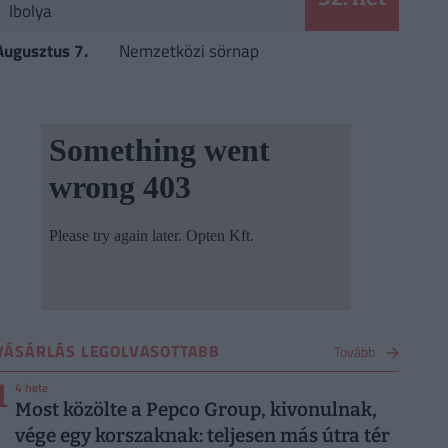
Ibolya
Augusztus 7.
Nemzetközi sörnap
VÁSÁRLÁS LEGOLVASOTTABB
Tovább
1
4 hete
Most közölte a Pepco Group, kivonulnak,
vége egy korszaknak: teljesen más útra tér