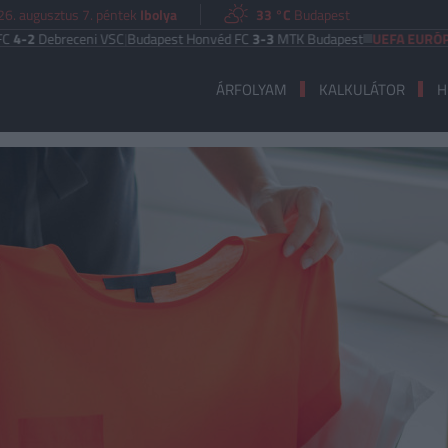
26. augusztus 7. péntek
Ibolya
33 °C
Budapest
breceni VSC
|
Budapest Honvéd FC
3-3
MTK Budapest
UEFA EURÓPA LIGA
B
ÁRFOLYAM
KALKULÁTOR
H