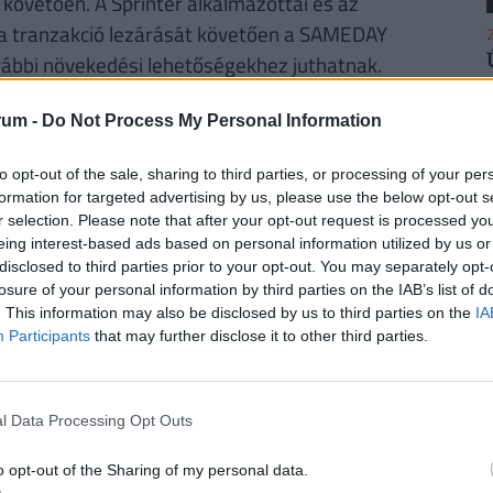
követően. A Sprinter alkalmazottai és az
és a tranzakció lezárását követően a SAMEDAY
2
ovábbi növekedési lehetőségekhez juthatnak.
rum -
Do Not Process My Personal Information
2
to opt-out of the sale, sharing to third parties, or processing of your per
futamidőre, akkor a törlesztőrészletek szerinti
formation for targeted advertising by us, please use the below opt-out s
i 42 386
forintos törlesztővel a Raiffeisen Bank
r selection. Please note that after your opt-out request is processed y
től a
CIB Bank (THM 11,29%-ot)
és a
MagNet
eing interest-based ads based on personal information utilized by us or
disclosed to third parties prior to your opt-out. You may separately opt-
i bankok ajánlataiért, illetve a konstrukciók
losure of your personal information by third parties on the IAB’s list of
fizetendő összeg, stb.) keresd fel a
Pénzcentrum
2
. This information may also be disclosed by us to third parties on the
IA
Participants
that may further disclose it to other third parties.
ős helyi piacismeret és szolgáltatási kultúra
l Data Processing Opt Outs
2
is CEP piaci technológiai és futárszolgáltatóval,
o opt-out of the Sharing of my personal data.
e a magyar és multinacionális online kis- és