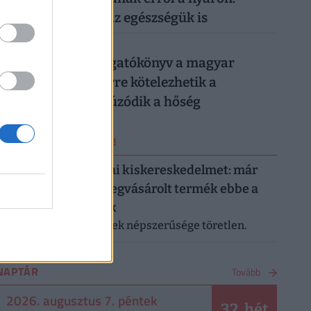
könnyen rámehet az egészségük is
026. augusztus 6.
Készül a válságforgatókönyv a magyar
munkahelyeken: erre kötelezhetik a
dolgozókat, ha elhúzódik a hőség
ERRŐL NE MARADJ LE!
Letarolták az európai kiskereskedelmet: már
minden második megvásárolt termék ebbe a
kategóriába tartozik
A saját márkás termékek népszerűsége töretlen.
NAPTÁR
Tovább
2026. augusztus 7. péntek
32. hét