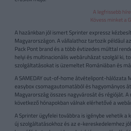
A legfrissebb hír
Kövess minket a G
A hazánkban jól ismert Sprinter expressz kézbesít
Magyarországon. A vállalathoz tartozik például az
Pack Pont brand és a több évtizedes múlttal rende
helyi és multinacionális webáruházat szolgál ki, t
szolgáltatásokat is üzemeltet Romániában és má
A SAMEDAY out-of-home átvételipont-hálózata 
easybox csomagautomatából és hagyományos átve
Magyarország összes nagyvárosát és régióját. A 
következő hónapokban válnak elérhetővé a webár
A Sprinter ügyfelei továbbra is igénybe vehetik 
új szolgáltatásokhoz és az e-kereskedelemhez jól