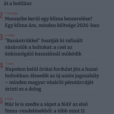
át a boltlánc
2
1 hónapja
Mennyibe kerül egy klíma beszerelése?
Egy klíma ára, minden költsége 2026-ban
3
4 napja
"Banántrükkel" fosztják ki rafinált
vásárolók a boltokat: a csel az
önkiszolgáló kasszáknál működik
4
1 hete
Napokon belül óriási fordulat jön a hazai
boltokban: élesedik az új uniós jogszabály
– minden magyar vásárló pénztárcáját
érinti ez a dolog
5
4 hete
Már le is szedte a sápot a NAV az első
Temu-rendelésekből: a több mint 11