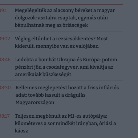
09:11
Megelégelték az alacsony béreket a magyar
dolgozók: asztalra csaptak, egymás után
bénulhatnak meg az óriáscégek
09:02
Végleg eltűnhet a rezsicsökkentés? Most
kiderült, mennyibe van ez valójában
08:46
Ledobta a bombát Ukrajna és Európa: potom
pénzért jön a csodafegyver, ami kiváltja az
amerikaiak büszkeségét
08:30
Kellemes meglepetést hozott a friss inflációs
adat: tovább lassult a drágulás
Magyarországon
08:17
Teljesen megbénult az M1-es autópálya:
kilométeres a sor mindkét irányban, óriási a
káosz