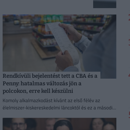
Rendkívüli bejelentést tett a CBA és a
Penny: hatalmas változás jön a
polcokon, erre kell készülni
Komoly alkalmazkodást kívánt az első félév az
élelmiszer-kiskereskedelmi láncoktól és ez a második
félévben is így marad.