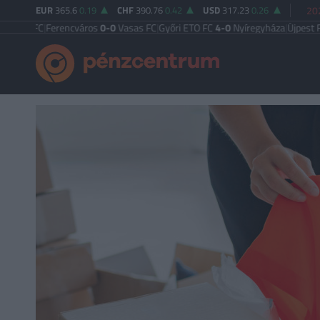
EUR
365.6
0.19
CHF
390.76
0.42
USD
317.23
0.26
20
FC
|
Ferencváros
0-0
Vasas FC
|
Győri ETO FC
4-0
Nyíregyháza
|
Újpest FC
4-2
De