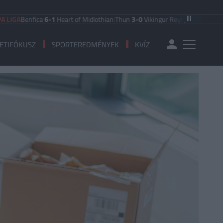
enfica
6-1
Heart of Midlothian
|
Thun
3-0
Vikingur Reykjavik
|
PAOK Saloniki
0
ETIFÓKUSZ
SPORTEREDMÉNYEK
KVÍZ