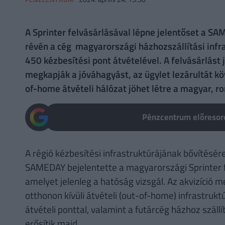
A Sprinter felvásárlásával lépne jelentőset a SAM
révén a cég magyarországi házhozszállítási infr
450 kézbesítési pont átvételével. A felvásárlást 
megkapják a jóváhagyást, az ügylet lezárultát kö
of-home átvételi hálózat jöhet létre a magyar, r
Pénzcentrum előresoro
A régió kézbesítési infrastruktúrájának bővítésér
SAMEDAY bejelentette a magyarországi Sprinter f
amelyet jelenleg a hatóság vizsgál. Az akvizíció 
otthonon kívüli átvételi (out-of-home) infrastruk
átvételi ponttal, valamint a futárcég házhoz száll
erősítik majd.