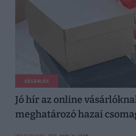
VÁSÁRLÁS
Jó hír az online vásárlókna
meghatározó hazai csoma
PÉNZCENTRUM
2024. április 24. 13:58