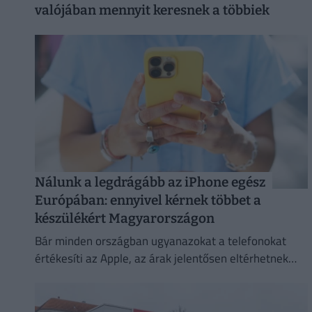
valójában mennyit keresnek a többiek
Nálunk a legdrágább az iPhone egész
Európában: ennyivel kérnek többet a
készülékért Magyarországon
Bár minden országban ugyanazokat a telefonokat
értékesíti az Apple, az árak jelentősen eltérhetnek
attól függően, hol vásároljuk meg az új mobilunkat.