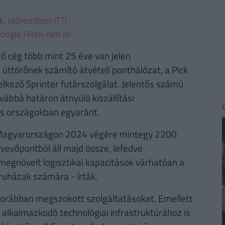
ek, időrendben ITT!
oogle Hírek-ben is!
ő cég több mint 25 éve van jelen
 úttörőnek számító átvételi ponthálózat, a Pick
lkező Sprinter futárszolgálat. Jelentős számú
ovábbá határon átnyúló kiszállítási
s országokban egyaránt.
Magyarországon 2024 végére mintegy 2200
vőpontból áll majd össze, lefedve
megnövelt logisztikai kapacitások várhatóan a
uházak számára - írták.
a korábban megszokott szolgáltatásokat. Emellett
 alkalmazkodó technológiai infrastruktúrához is