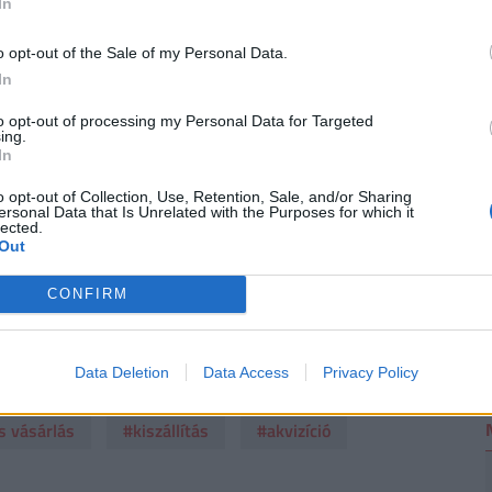
In
o opt-out of the Sale of my Personal Data.
2
In
ted a FoxPostra: a durva terhelés betett a
to opt-out of processing my Personal Data for Targeted
ing.
m számított
In
gas, szökőárszerű terhelés érte a FoxPost rendszerét" -
o opt-out of Collection, Use, Retention, Sale, and/or Sharing
ersonal Data that Is Unrelated with the Purposes for which it
lected.
Out
CONFIRM
yarország
#online
#e-kereskedelem
Data Deletion
Data Access
Privacy Policy
t
#felvásárlás
#rendelés
#hálózat
s vásárlás
#kiszállítás
#akvizíció