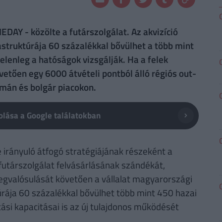
EDAY - közölte a futárszolgálat. Az akvizíció
astruktúrája 60 százalékkal bővülhet a több mint
jelenleg a hatóságok vizsgálják. Ha a felek
vetően egy 6000 átvételi pontból álló régiós out-
omán és bolgár piacokon.
lása a Google találatokban
e irányuló átfogó stratégiájának részeként a
utárszolgálat felvásárlásának szándékát,
megvalósulását követően a vállalat magyarországi
túrája 60 százalékkal bővülhet több mint 450 hazai
ítási kapacitásai is az új tulajdonos működését