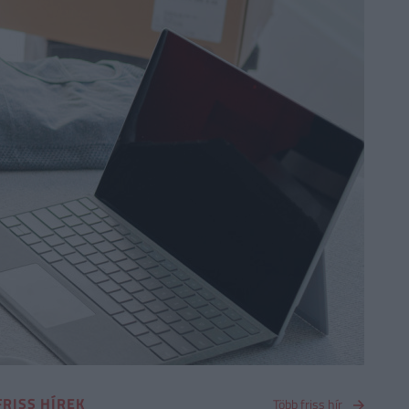
FRISS HÍREK
Több friss hír