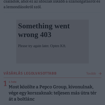
családok, ahol ez az időszak inkább a számolgatásról és
a lemondásokról szól.
VÁSÁRLÁS LEGOLVASOTTABB
Tovább
1
4 hete
Most közölte a Pepco Group, kivonulnak,
vége egy korszaknak: teljesen más útra tér
át a boltlánc