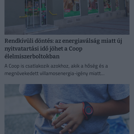
Rendkívüli döntés: az energiaválság miatt új
nyitvatartási idő jöhet a Coop
élelmiszerboltokban
A Coop is csatlakozik azokhoz, akik a hőség és a
megnövekedett villamosenergia-igény miatt
energiatakarékossági intézkedéseket vezetnek be.