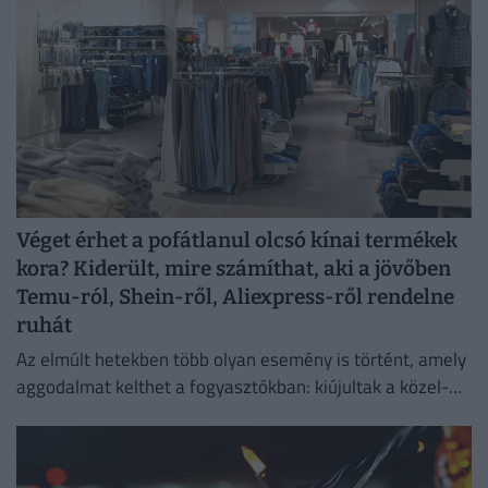
Véget érhet a pofátlanul olcsó kínai termékek
kora? Kiderült, mire számíthat, aki a jövőben
Temu-ról, Shein-ről, Aliexpress-ről rendelne
ruhát
Az elmúlt hetekben több olyan esemény is történt, amely
aggodalmat kelthet a fogyasztókban: kiújultak a közel-
keleti feszültségek, miközben az Európai Unió új
vámokról is döntött.