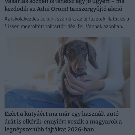
Vásárlás közben is tehetsz egy jó ügyért – ma
kezdődik az Adni Öröm! tanszergyűjtő akció
Az iskolakezdés sokunk számára az új füzetek illatát és a
frissen megtöltött tolltartót idézi fel. Vannak azonban
családok, ahol ez az időszak inkább a számolgatásról...
Ezért a kutyáért ma már egy használt autó
árát is elkérik: ennyiért veszik a magyarok a
legnépszerűbb fajtákat 2026-ban