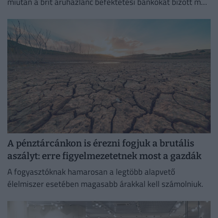
miután a brit áruházlánc befektetési bankokat bízott meg
az értékesítés előkészítésével.
A pénztárcánkon is érezni fogjuk a brutális
aszályt: erre figyelmezetetnek most a gazdák
A fogyasztóknak hamarosan a legtöbb alapvető
élelmiszer esetében magasabb árakkal kell számolniuk.