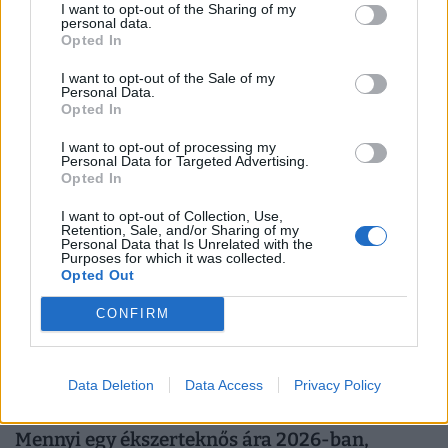
I want to opt-out of the Sharing of my
personal data.
Így trükköznek a magyar könyvmolyok 2026
Opted In
nyarán: elszálltak a könyvárak, most minden
I want to opt-out of the Sale of my
forintot meg kell menteni
Personal Data.
Opted In
Kitart a magyarok könyvvásárlási kedve a nyáron, de a
drágulás már óvatosabb költésre készteti az olvasókat.
I want to opt-out of processing my
Personal Data for Targeted Advertising.
Opted In
I want to opt-out of Collection, Use,
Retention, Sale, and/or Sharing of my
Personal Data that Is Unrelated with the
Purposes for which it was collected.
Opted Out
CONFIRM
Data Deletion
Data Access
Privacy Policy
Mennyi egy ékszerteknős ára 2026-ban,