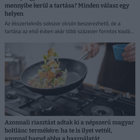
mennyibe kerül a tartása? Minden válasz egy
helyen
Az ékszerteknős sokszor olcsón beszerezhető, de a
tartása az első évben akár több százezer forintos kiadás
is lehet. Mutatjuk, miből áll össze a teknőstartás
költsége!
Azonnali riasztást adtak ki a népszerű magyar
boltlánc termékére: ha te is ilyet vettél,
azonnal hagyd abba a használatát