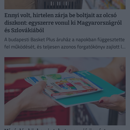
Ennyi volt, hirtelen zárja be boltjait az olcsó
diszkont: egyszerre vonul ki Magyarországról
és Szlovákiából
A budapesti Basket Plus áruház a napokban függesztette
fel működését, és teljesen azonos forgatókönyv zajlott le
Szlovákiában, Lettországban, valamint Litvániában is.