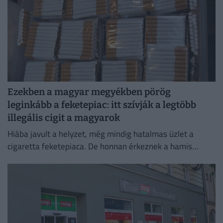
Ezekben a magyar megyékben pörög
leginkább a feketepiac: itt szívják a legtöbb
illegális cigit a magyarok
Hiába javult a helyzet, még mindig hatalmas üzlet a
cigaretta feketepiaca. De honnan érkeznek a hamis
cigaretták Magyarországra, és hol a legnagyobb a
feketepiac?