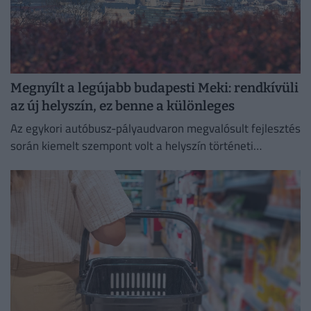
Megnyílt a legújabb budapesti Meki: rendkívüli
az új helyszín, ez benne a különleges
Az egykori autóbusz-pályaudvaron megvalósult fejlesztés
során kiemelt szempont volt a helyszín történeti
értékeinek megőrzése.