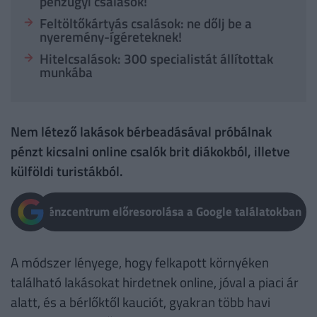
pénzügyi csalások!
Feltöltőkártyás csalások: ne dőlj be a
nyeremény-ígéreteknek!
Hitelcsalások: 300 specialistát állítottak
munkába
Nem létező lakások bérbeadásával próbálnak
pénzt kicsalni online csalók brit diákokból, illetve
külföldi turistákból.
Pénzcentrum előresorolása a Google találatokban
A módszer lényege, hogy felkapott környéken
található lakásokat hirdetnek online, jóval a piaci ár
alatt, és a bérlőktől kauciót, gyakran több havi