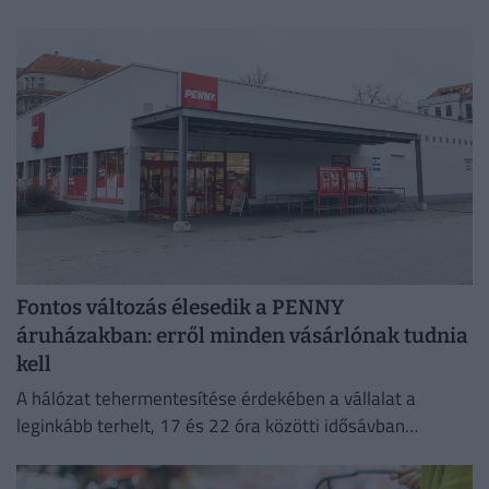
félévben is így marad.
Fontos változás élesedik a PENNY
áruházakban: erről minden vásárlónak tudnia
kell
A hálózat tehermentesítése érdekében a vállalat a
leginkább terhelt, 17 és 22 óra közötti idősávban
minimalizálja az áramfogyasztását.