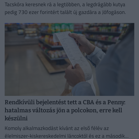
Tacskóra keresnek rá a legtöbben, a legdrágább kutya
pedig 730 ezer forintért talált új gazdára a Jófogáson.
Rendkívüli bejelentést tett a CBA és a Penny:
hatalmas változás jön a polcokon, erre kell
készülni
Komoly alkalmazkodást kívánt az első félév az
élelmiszer-kiskereskedelmi láncoktól és ez a második