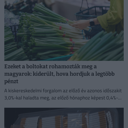
Ezeket a boltokat rohamozták meg a
magyarok: kiderült, hova hordjuk a legtöbb
pénzt
A kiskereskedelmi forgalom az előző év azonos időszakit
3,0%-kal haladta meg, az előző hónaphoz képest 0,4%-
kal mérséklődött