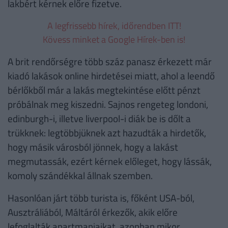
lakbért kérnek előre fizetve.
A legfrissebb hírek, időrendben ITT!
Kövess minket a Google Hírek-ben is!
A brit rendőrségre több száz panasz érkezett már
kiadó lakások online hirdetései miatt, ahol a leendő
bérlőkből már a lakás megtekintése előtt pénzt
próbálnak meg kiszedni. Sajnos rengeteg londoni,
edinburgh-i, illetve liverpool-i diák be is dőlt a
trükknek: legtöbbjüknek azt hazudták a hirdetők,
hogy másik városból jönnek, hogy a lakást
megmutassák, ezért kérnek előleget, hogy lássák,
komoly szándékkal állnak szemben.
Hasonlóan járt több turista is, főként USA-ból,
Ausztráliából, Máltáról érkezők, akik előre
lefoglalták apartmanjaikat, azonban mikor