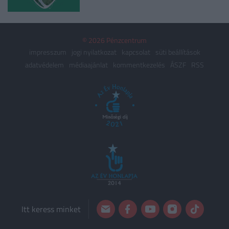
© 2026 Pénzcentrum
impresszum
jogi nyilatkozat
kapcsolat
süti beállítások
adatvédelem
médiaajánlat
kommentkezelés
ÁSZF
RSS
Itt keress minket