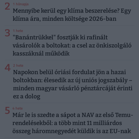
2
1 hónapja
Mennyibe kerül egy klíma beszerelése? Egy
klíma ára, minden költsége 2026-ban
3
1 hete
"Banántrükkel" fosztják ki rafinált
vásárolók a boltokat: a csel az önkiszolgáló
kasszáknál működik
4
2 hete
Napokon belül óriási fordulat jön a hazai
boltokban: élesedik az új uniós jogszabály –
minden magyar vásárló pénztárcáját érinti
ez a dolog
5
4 hete
Már le is szedte a sápot a NAV az első Temu-
rendelésekből: a több mint 11 milliárdos
összeg háromnegyedét küldik is az EU-nak