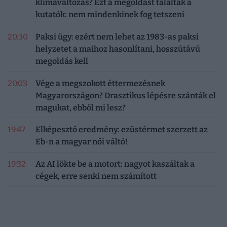
klímaváltozás? Ezt a megoldást találták a
kutatók: nem mindenkinek fog tetszeni
20:30
Paksi ügy: ezért nem lehet az 1983-as paksi
helyzetet a maihoz hasonlítani, hosszútávú
megoldás kell
20:03
Vége a megszokott éttermezésnek
Magyarországon? Drasztikus lépésre szánták el
magukat, ebből mi lesz?
19:47
Elképesztő eredmény: ezüstérmet szerzett az
Eb-n a magyar női váltó!
19:32
Az AI lökte be a motort: nagyot kaszáltak a
cégek, erre senki nem számított