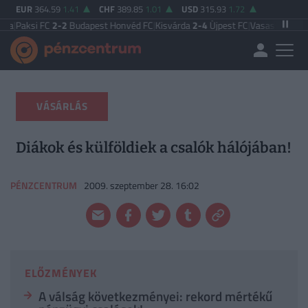
EUR
364.59
1.41
CHF
389.85
1.01
USD
315.93
1.72
 FC
2-2
Budapest Honvéd FC
|
Kisvárda
2-4
Újpest FC
|
Vasas FC
5-0
Zalaegersz
VÁSÁRLÁS
Diákok és külföldiek a csalók hálójában!
PÉNZCENTRUM
2009. szeptember 28. 16:02
ELŐZMÉNYEK
A válság következményei: rekord mértékű