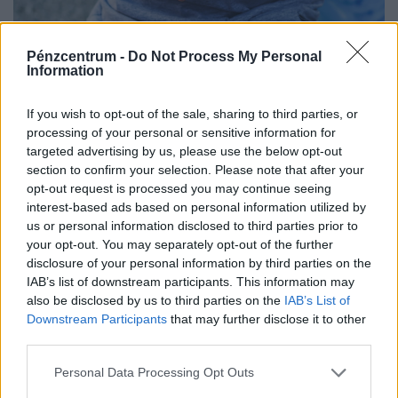
Pénzcentrum -
Do Not Process My Personal
Information
Visszatér a legendás Lutra album: itt lesz
kapható diszkont áron a népszerű matricás
If you wish to opt-out of the sale, sharing to third parties, or
gyűjtőfüzet
processing of your personal or sensitive information for
Hamarosan ismét a boltok polcaira kerülhet az egyik
targeted advertising by us, please use the below opt-out
section to confirm your selection. Please note that after your
legismertebb magyar matricás album, amely a
opt-out request is processed you may continue seeing
kilencvenes évek elején gyerekek ezreinek szerzett
interest-based ads based on personal information utilized by
felejthetetlen élményeket.
us or personal information disclosed to third parties prior to
your opt-out. You may separately opt-out of the further
disclosure of your personal information by third parties on the
IAB’s list of downstream participants. This information may
also be disclosed by us to third parties on the
IAB’s List of
Downstream Participants
that may further disclose it to other
third parties.
Personal Data Processing Opt Outs