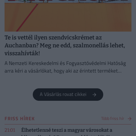
Te is vettél ilyen szendvicskrémet az
Auchanban? Meg ne edd, szalmonellás lehet,
visszahívták!
A Nemzeti Kereskedelmi és Fogyasztóvédelmi Hatóság
arra kéri a vásárlókat, hogy aki az érintett terméket
megvette, semmiképpen ne fogyassza el.
A Vásárlás rovat cikkei
FRISS HÍREK
Több friss hír
21:01
Élhetetlenné teszi a magyar városokat a