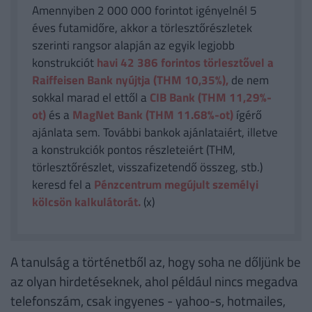
Amennyiben 2 000 000 forintot igényelnél 5
éves futamidőre, akkor a törlesztőrészletek
szerinti rangsor alapján az egyik legjobb
konstrukciót
havi 42 386
forintos törlesztővel a
Raiffeisen Bank nyújtja (THM 10,35%),
de nem
sokkal marad el ettől a
CIB Bank (THM 11,29%-
ot)
és a
MagNet Bank (THM 11.68%-ot)
ígérő
ajánlata sem. További bankok ajánlataiért, illetve
a konstrukciók pontos részleteiért (THM,
törlesztőrészlet, visszafizetendő összeg, stb.)
keresd fel a
Pénzcentrum megújult személyi
kölcsön kalkulátorát.
(x)
A tanulság a történetből az, hogy soha ne dőljünk be
az olyan hirdetéseknek, ahol például nincs megadva
telefonszám, csak ingyenes - yahoo-s, hotmailes,