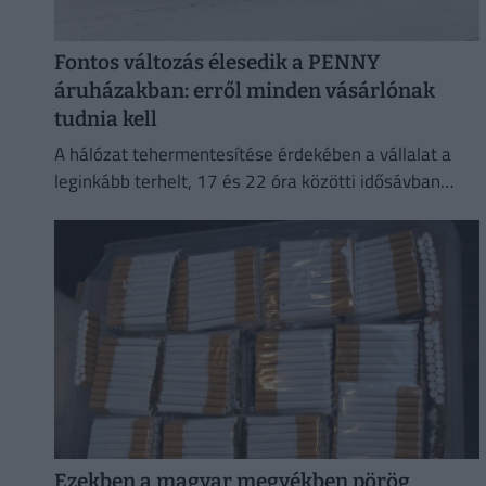
Fontos változás élesedik a PENNY
áruházakban: erről minden vásárlónak
tudnia kell
A hálózat tehermentesítése érdekében a vállalat a
leginkább terhelt, 17 és 22 óra közötti idősávban
minimalizálja az áramfogyasztását.
Ezekben a magyar megyékben pörög