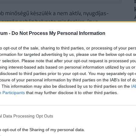
obb minőségű készülék a nem aktív, nyugdíjas-
z ország nehéz helyzete mindenkire, így a
n el - főleg nem akkor, amikor az Idősügyi
rum -
Do Not Process My Personal Information
előterjesztésen dolgozik - hogy a legjobb
szkriminálva, az idősek szervezeteivel nem
to opt-out of the sale, sharing to third parties, or processing of your per
mondja, ha jól akar hallani az öregember, fizesse
formation for targeted advertising by us, please use the below opt-out s
r selection. Please note that after your opt-out request is processed y
 100 ezer tagot számláló Nyugdíjasklubok és
eing interest-based ads based on personal information utilized by us or
öke.
disclosed to third parties prior to your opt-out. You may separately opt-
losure of your personal information by third parties on the IAB’s list of
. This information may also be disclosed by us to third parties on the
IA
Participants
that may further disclose it to other third parties.
l Data Processing Opt Outs
o opt-out of the Sharing of my personal data.