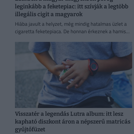
leginkább a feketepiac: itt szívják a legtöbb
illegális cigit a magyarok
Hiába javult a helyzet, még mindig hatalmas üzlet a
cigaretta feketepiaca. De honnan érkeznek a hamis
cigaretták Magyarországra, és hol a legnagyobb a
feketepiac?
Visszatér a legendás Lutra album: itt lesz
kapható diszkont áron a népszerű matricás
gyűjtőfüzet