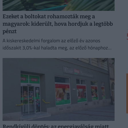
Ezeket a boltokat rohamozták meg a
magyarok: kiderült, hova hordjuk a legtöbb
pénzt
A kiskereskedelmi forgalom az előző év azonos
időszakit 3,0%-kal haladta meg, az előző hónaphoz
képest 0,4%-kal mérséklődött
Rendkívüli döntés: az energiaválság miatt