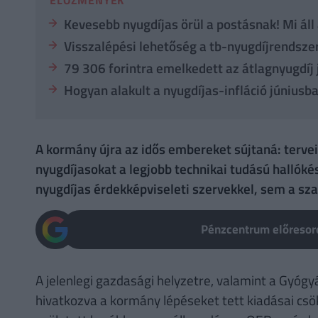
Kevesebb nyugdíjas örül a postásnak! Mi áll
Visszalépési lehetőség a tb-nyugdíjrendszer
79 306 forintra emelkedett az átlagnyugdíj
Hogyan alakult a nyugdíjas-infláció júniusb
A kormány újra az idős embereket sújtaná: tervei
nyugdíjasokat a legjobb technikai tudású hallók
nyugdíjas érdekképviseleti szervekkel, sem a sz
Pénzcentrum előresoro
A jelenlegi gazdasági helyzetre, valamint a Gyógy
hivatkozva a kormány lépéseket tett kiadásai csö