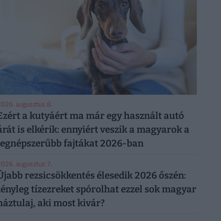
026. augusztus 8.
Ezért a kutyáért ma már egy használt autó
árát is elkérik: ennyiért veszik a magyarok a
legnépszerűbb fajtákat 2026-ban
026. augusztus 7.
Újabb rezsicsökkentés élesedik 2026 őszén:
tényleg tízezreket spórolhat ezzel sok magyar
háztulaj, aki most kivár?