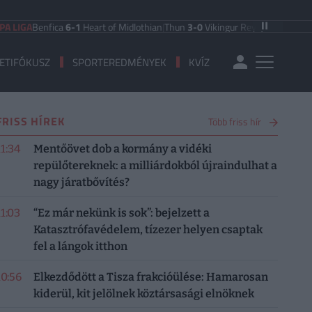
Benfica
6-1
Heart of Midlothian
|
Thun
3-0
Vikingur Reykjavik
|
PAOK Saloniki
ETIFÓKUSZ
SPORTEREDMÉNYEK
KVÍZ
FRISS HÍREK
Több friss hír
11:34
Mentőövet dob a kormány a vidéki
repülőtereknek: a milliárdokból újraindulhat a
nagy járatbővítés?
11:03
“Ez már nekünk is sok”: bejelzett a
Katasztrófavédelem, tízezer helyen csaptak
fel a lángok itthon
10:56
Elkezdődött a Tisza frakcióülése: Hamarosan
kiderül, kit jelölnek köztársasági elnöknek