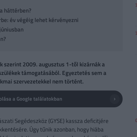
 a háttérben?
be: év végéig lehet kérvényezni
 júniusban
an?
k szerint 2009. augusztus 1-től kizárnák a
észülékek támogatásából. Egyeztetés sem a
akmai szervezetekkel nem történt.
lása a Google találatokban
ászati Segédeszköz (GYSE) kassza deficitjére
kkentésére. Úgy tűnik azonban, hogy hiába