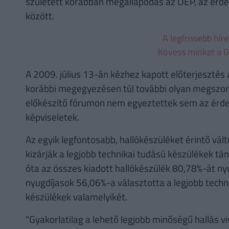
született korábban megállapodás az OEP, az érdek
között.
A legfrissebb hír
Kövess minket a G
A 2009. július 13-án kézhez kapott előterjesztés 
korábbi megegyezésen túl további olyan megszor
előkészítő fórumon nem egyeztettek sem az érde
képviseletek.
Az egyik legfontosabb, hallókészüléket érintő vál
kizárják a legjobb technikai tudású készülékek tám
óta az összes kiadott hallókészülék 80,78%-át ny
nyugdíjasok 56,06%-a választotta a legjobb techni
készülékek valamelyikét.
"Gyakorlatilag a lehető legjobb minőségű hallás