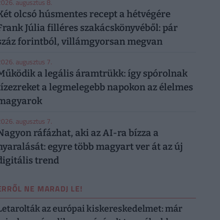
026. augusztus 8.
Két olcsó húsmentes recept a hétvégére
Frank Júlia filléres szakácskönyvéből: pár
száz forintból, villámgyorsan megvan
026. augusztus 7.
Működik a legális áramtrükk: így spórolnak
tízezreket a legmelegebb napokon az élelmes
magyarok
026. augusztus 7.
Nagyon ráfázhat, aki az AI-ra bízza a
nyaralását: egyre több magyart ver át az új
digitális trend
ERRŐL NE MARADJ LE!
Letarolták az európai kiskereskedelmet: már