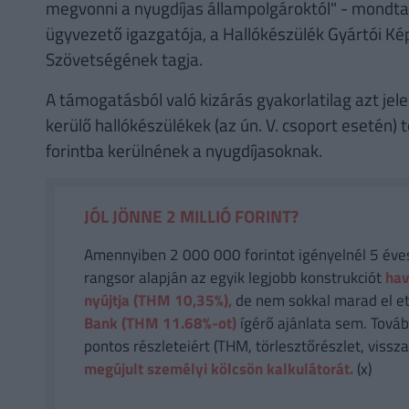
megvonni a nyugdíjas állampolgároktól" - mondta
ügyvezető igazgatója, a Hallókészülék Gyártói K
Szövetségének tagja.
A támogatásból való kizárás gyakorlatilag azt jel
kerülő hallókészülékek (az ún. V. csoport esetén
forintba kerülnének a nyugdíjasoknak.
JÓL JÖNNE 2 MILLIÓ FORINT?
Amennyiben 2 000 000 forintot igényelnél 5 éves 
rangsor alapján az egyik legjobb konstrukciót
hav
nyújtja (THM 10,35%),
de nem sokkal marad el et
Bank (THM 11.68%-ot)
ígérő ajánlata sem. Tovább
pontos részleteiért (THM, törlesztőrészlet, vissza
megújult személyi kölcsön kalkulátorát.
(x)