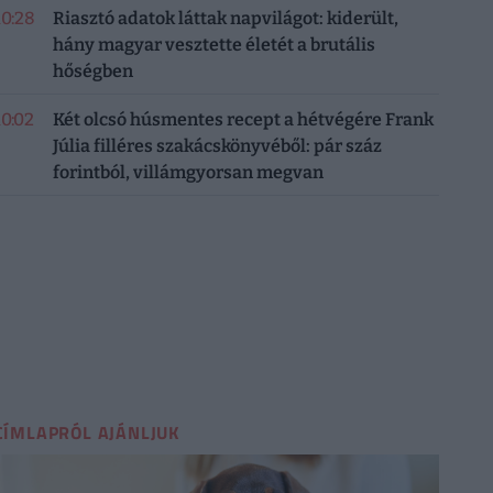
10:28
Riasztó adatok láttak napvilágot: kiderült,
hány magyar vesztette életét a brutális
hőségben
10:02
Két olcsó húsmentes recept a hétvégére Frank
Júlia filléres szakácskönyvéből: pár száz
forintból, villámgyorsan megvan
CÍMLAPRÓL AJÁNLJUK