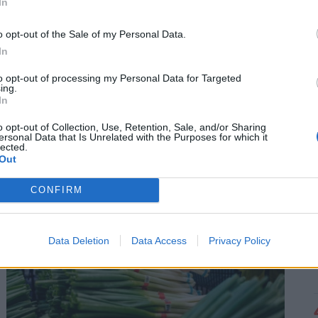
In
o opt-out of the Sale of my Personal Data.
In
to opt-out of processing my Personal Data for Targeted
Rendkívüli bejelentést tett a CBA és a Penny:
ing.
In
hatalmas változás jön a polcokon, erre kell
készülni
o opt-out of Collection, Use, Retention, Sale, and/or Sharing
ersonal Data that Is Unrelated with the Purposes for which it
Komoly alkalmazkodást kívánt az első félév az
lected.
Out
élelmiszer-kiskereskedelmi láncoktól és ez a második
félévben is így marad.
CONFIRM
Data Deletion
Data Access
Privacy Policy