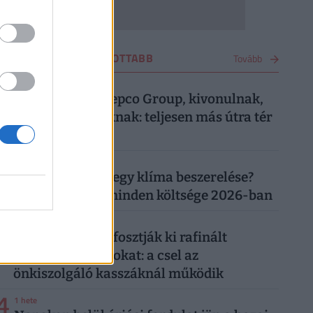
VÁSÁRLÁS LEGOLVASOTTABB
Tovább
1
4 hete
Most közölte a Pepco Group, kivonulnak,
vége egy korszaknak: teljesen más útra tér
át a boltlánc
2
1 hónapja
Mennyibe kerül egy klíma beszerelése?
Egy klíma ára, minden költsége 2026-ban
3
5 napja
"Banántrükkel" fosztják ki rafinált
vásárolók a boltokat: a csel az
önkiszolgáló kasszáknál működik
4
1 hete