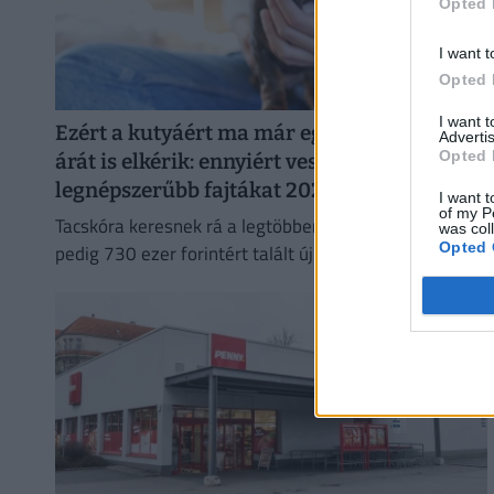
Opted 
I want t
Opted 
I want 
Ezért a kutyáért ma már egy használt autó
Advertis
Opted 
árát is elkérik: ennyiért veszik a magyarok a
legnépszerűbb fajtákat 2026-ban
I want t
of my P
Tacskóra keresnek rá a legtöbben, a legdrágább kutya
was col
Opted 
pedig 730 ezer forintért talált új gazdára a Jófogáson.