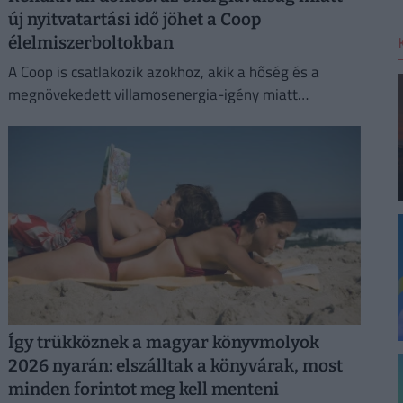
új nyitvatartási idő jöhet a Coop
élelmiszerboltokban
A Coop is csatlakozik azokhoz, akik a hőség és a
megnövekedett villamosenergia-igény miatt
energiatakarékossági intézkedéseket vezetnek be.
Így trükköznek a magyar könyvmolyok
2026 nyarán: elszálltak a könyvárak, most
minden forintot meg kell menteni