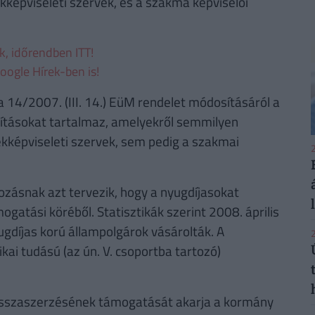
képviseleti szervek, és a szakma képviselői
ek, időrendben ITT!
oogle Hírek-ben is!
a 14/2007. (III. 14.) EüM rendelet módosításáról a
ításokat tartalmaz, amelyekről semmilyen
kképviseleti szervek, sem pedig a szakmai
2
tozásnak azt tervezik, hogy a nyugdíjasokat
ogatási köréből. Statisztikák szerint 2008. április
ugdíjas korú állampolgárok vásárolták. A
2
kai tudású (az ún. V. csoportba tartozó)
 visszaszerzésének támogatását akarja a kormány