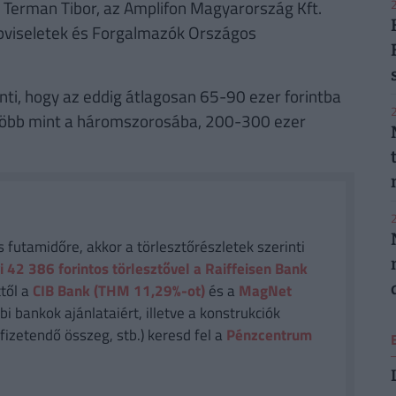
2
 Terman Tibor, az Amplifon Magyarország Kft.
épviseletek és Forgalmazók Országos
enti, hogy az eddig átlagosan 65-90 ezer forintba
2
) több mint a háromszorosába, 200-300 ezer
2
futamidőre, akkor a törlesztőrészletek szerinti
i 42 386
forintos törlesztővel a Raiffeisen Bank
től a
CIB Bank (THM 11,29%-ot)
és a
MagNet
i bankok ajánlataiért, illetve a konstrukciók
fizetendő összeg, stb.) keresd fel a
Pénzcentrum