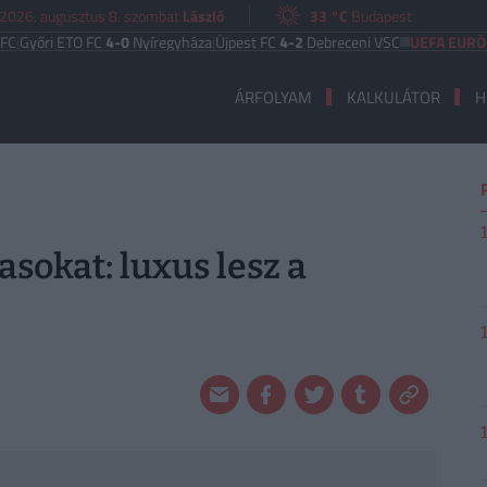
2026. augusztus 8. szombat
László
33 °C
Budapest
i ETO FC
4-0
Nyíregyháza
|
Újpest FC
4-2
Debreceni VSC
UEFA EURÓPA LIGA
ÁRFOLYAM
KALKULÁTOR
H
sokat: luxus lesz a