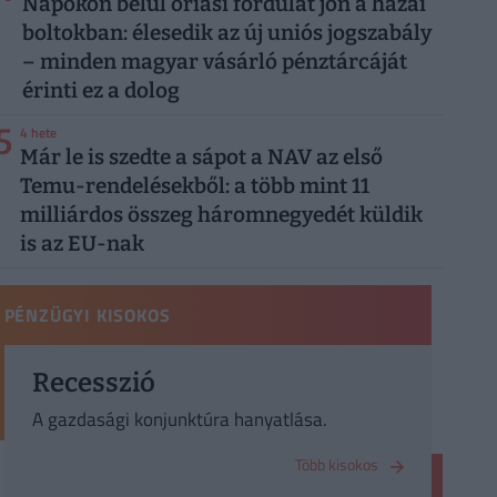
Napokon belül óriási fordulat jön a hazai
boltokban: élesedik az új uniós jogszabály
– minden magyar vásárló pénztárcáját
érinti ez a dolog
5
4 hete
Már le is szedte a sápot a NAV az első
Temu-rendelésekből: a több mint 11
milliárdos összeg háromnegyedét küldik
is az EU-nak
PÉNZÜGYI KISOKOS
Recesszió
A gazdasági konjunktúra hanyatlása.
Több kisokos