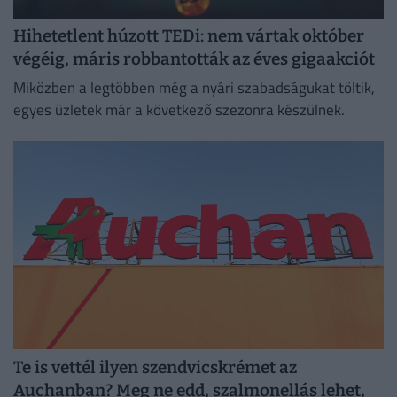
Hihetetlent húzott TEDi: nem vártak október
végéig, máris robbantották az éves gigaakciót
Miközben a legtöbben még a nyári szabadságukat töltik,
egyes üzletek már a következő szezonra készülnek.
Te is vettél ilyen szendvicskrémet az
Auchanban? Meg ne edd, szalmonellás lehet,