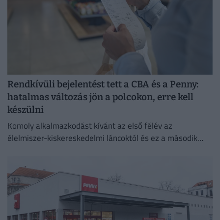
Rendkívüli bejelentést tett a CBA és a Penny:
hatalmas változás jön a polcokon, erre kell
készülni
Komoly alkalmazkodást kívánt az első félév az
élelmiszer-kiskereskedelmi láncoktól és ez a második
félévben is így marad.