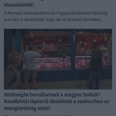
visszahívták!
A Nemzeti Kereskedelmi és Fogyasztóvédelmi Hatóság
arra kéri a vásárlókat, hogy aki az érintett terméket
megvette, semmiképpen ne fogyassza el.
Sötétségbe borulhatnak a magyar boltok?
Rendkívüli lépésről döntöttek a szektorban az
energiaválság miatt