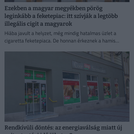
Ezekben a magyar megyékben pörög
leginkább a feketepiac: itt szívják a legtöbb
illegális cigit a magyarok
Hiába javult a helyzet, még mindig hatalmas üzlet a
cigaretta feketepiaca. De honnan érkeznek a hamis
cigaretták Magyarországra, és hol a legnagyobb a
feketepiac?
Rendkívüli döntés: az energiaválság miatt új