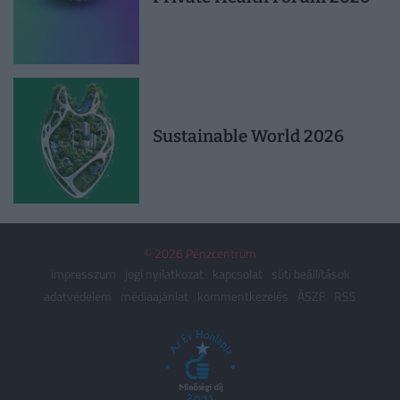
Sustainable World 2026
© 2026 Pénzcentrum
impresszum
jogi nyilatkozat
kapcsolat
süti beállítások
adatvédelem
médiaajánlat
kommentkezelés
ÁSZF
RSS