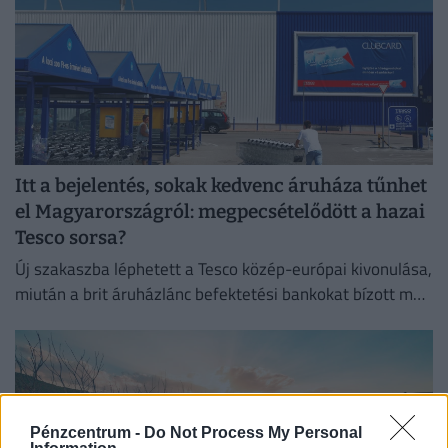
Itt a bejelentés, sokak kedvenc áruháza tűnhet
el Magyarországról: megpecsételődött a hazai
Tesco sorsa?
Új szakaszba léphetett a Tesco közép-európai kivonulása,
miután a brit áruházlánc befektetési bankokat bízott meg
az értékesítés előkészítésével.
Pénzcentrum -
Do Not Process My Personal