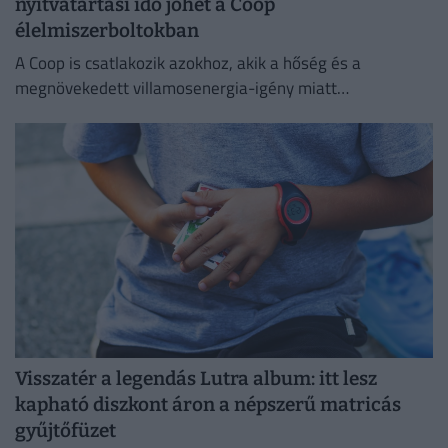
nyitvatartási idő jöhet a Coop
élelmiszerboltokban
A Coop is csatlakozik azokhoz, akik a hőség és a
megnövekedett villamosenergia-igény miatt
energiatakarékossági intézkedéseket vezetnek be.
Visszatér a legendás Lutra album: itt lesz
kapható diszkont áron a népszerű matricás
gyűjtőfüzet