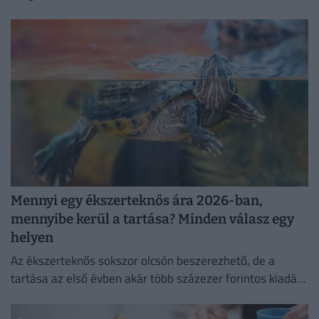
Mennyi egy ékszerteknős ára 2026-ban,
mennyibe kerül a tartása? Minden válasz egy
helyen
Az ékszerteknős sokszor olcsón beszerezhető, de a
tartása az első évben akár több százezer forintos kiadás
is lehet. Mutatjuk, miből áll össze a teknőstartás
költsége!