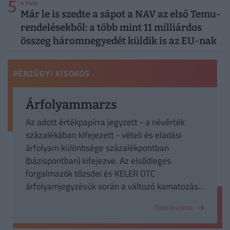
5
4 hete
Már le is szedte a sápot a NAV az első Temu-
rendelésekből: a több mint 11 milliárdos
összeg háromnegyedét küldik is az EU-nak
PÉNZÜGYI KISOKOS
Árfolyammarzs
Az adott értékpapírra jegyzett - a névérték
százalékában kifejezett - vételi és eladási
árfolyam különbsége százalékpontban
(bázispontban) kifejezve. Az elsődleges
forgalmazók tőzsdei és KELER OTC
árfolyamjegyzésük során a változó kamatozású
államkötvények esetén legfeljebb 1
Több kisokos
százalékpontos árfolyammarzsot
alkalmazhatnak.