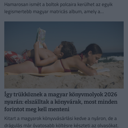
Hamarosan ismét a boltok polcaira kerülhet az egyik
legismertebb magyar matricás album, amely a
kilencvenes évek elején gyerekek ezreinek szerzett
felejthetetlen élményeket.
Így trükköznek a magyar könyvmolyok 2026
nyarán: elszálltak a könyvárak, most minden
forintot meg kell menteni
Kitart a magyarok könyvvásárlási kedve a nyáron, de a
drágulás már óvatosabb költésre készteti az olvasókat.