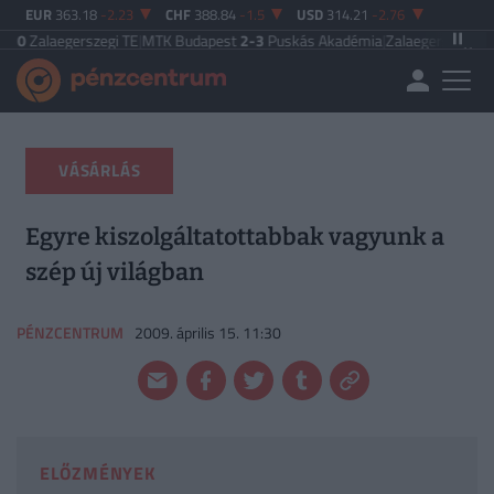
EUR
363.18
-2.23
CHF
388.84
-1.5
USD
314.21
-2.76
erszegi TE
|
MTK Budapest
2-3
Puskás Akadémia
|
Zalaegerszegi TE
5-2
Paksi
VÁSÁRLÁS
Egyre kiszolgáltatottabbak vagyunk a
szép új világban
PÉNZCENTRUM
2009. április 15. 11:30
ELŐZMÉNYEK