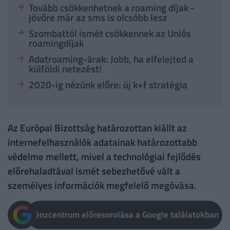
Tovább csökkenhetnek a roaming díjak -
jövőre már az sms is olcsóbb lesz
Szombattól ismét csökkennek az Uniós
roamingdíjak
Adatroaming-árak: Jobb, ha elfelejted a
külföldi netezést!
2020-ig nézünk előre: új k+f stratégia
Az Európai Bizottság határozottan kiállt az
internefelhasználók adatainak határozottabb
védelme mellett, mivel a technológiai fejlődés
előrehaladtával ismét sebezhetővé vált a
személyes információk megfelelő megóvása.
Pénzcentrum előresorolása a Google találatokban