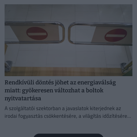
megszüntetése az egyetlen érdemi megoldás.
Rendkívüli döntés jöhet az energiaválság
miatt: gyökeresen változhat a boltok
nyitvatartása
A szolgáltatói szektorban a javaslatok kiterjednek az
irodai fogyasztás csökkentésére, a világítás időzítésére
és a lifthasználatra is.