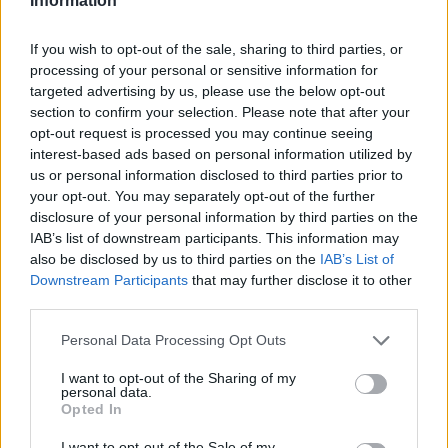
Information
If you wish to opt-out of the sale, sharing to third parties, or
processing of your personal or sensitive information for
targeted advertising by us, please use the below opt-out
section to confirm your selection. Please note that after your
opt-out request is processed you may continue seeing
A pénztárcánkon is érezni fogjuk a brutális
interest-based ads based on personal information utilized by
aszályt: erre figyelmezetetnek most a gazdák
us or personal information disclosed to third parties prior to
A fogyasztóknak hamarosan a legtöbb alapvető
your opt-out. You may separately opt-out of the further
élelmiszer esetében magasabb árakkal kell számolniuk.
disclosure of your personal information by third parties on the
IAB’s list of downstream participants. This information may
also be disclosed by us to third parties on the
IAB’s List of
Downstream Participants
that may further disclose it to other
third parties.
Personal Data Processing Opt Outs
I want to opt-out of the Sharing of my
personal data.
Opted In
I want to opt-out of the Sale of my