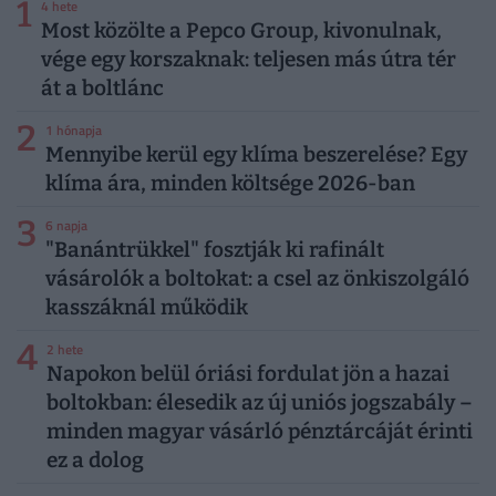
1
4 hete
Most közölte a Pepco Group, kivonulnak,
vége egy korszaknak: teljesen más útra tér
át a boltlánc
2
1 hónapja
Mennyibe kerül egy klíma beszerelése? Egy
klíma ára, minden költsége 2026-ban
3
6 napja
"Banántrükkel" fosztják ki rafinált
vásárolók a boltokat: a csel az önkiszolgáló
kasszáknál működik
4
2 hete
Napokon belül óriási fordulat jön a hazai
boltokban: élesedik az új uniós jogszabály –
minden magyar vásárló pénztárcáját érinti
ez a dolog