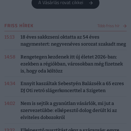
A Vásárlás rovat cikkei
FRISS HÍREK
Több friss hír
15:13
18 éves sakkzseni oktatta az 54 éves
nagymestert: negyvenéves sorozat szakadt meg
14:58
Rengetegen kezdenek itt új életet 2026-ban:
ezekben a régiókban, városokban még fizetnek
is, hogy oda költözz
14:34
Ennyit kaszáltak Sebestyén Balázsék a 65 ezres
DJ Oti retró slágerkoncerttel a Szigeten
14:02
Nem is sejtik a gyanútlan vásárlók, mi jut a
szervezetükbe: elképesztő dolog derült ki az
elviteles dobozokról
13:32
Elképesztő pusztítást okoz a szárazság: egyre