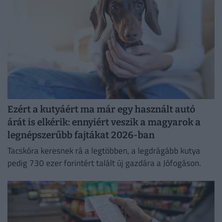
Ezért a kutyáért ma már egy használt autó
árát is elkérik: ennyiért veszik a magyarok a
legnépszerűbb fajtákat 2026-ban
Tacskóra keresnek rá a legtöbben, a legdrágább kutya
pedig 730 ezer forintért talált új gazdára a Jófogáson.