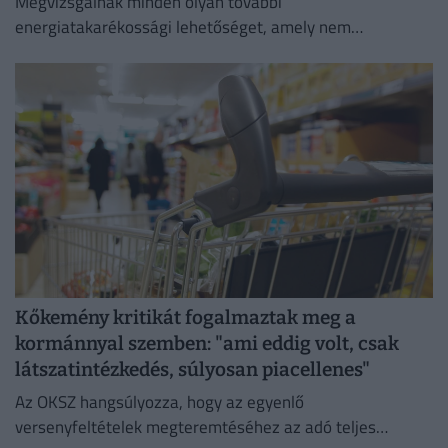
Megvizsgálnak minden olyan további
energiatakarékossági lehetőséget, amely nem
veszélyezteti az üzletmenet folytonosságát és a vásárlók
zökkenőmentes kiszolgálását.
Kőkemény kritikát fogalmaztak meg a
kormánnyal szemben: "ami eddig volt, csak
látszatintézkedés, súlyosan piacellenes"
Az OKSZ hangsúlyozza, hogy az egyenlő
versenyfeltételek megteremtéséhez az adó teljes