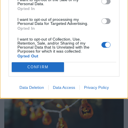
Personal Data.
Opted In
Véget érhet a pofátlanul olcsó kínai termékek
I want to opt-out of processing my
Personal Data for Targeted Advertising.
kora? Kiderült, mire számíthat, aki a jövőben
Opted In
Temu-ról, Shein-ről, Aliexpress-ről rendelne
I want to opt-out of Collection, Use,
ruhát
Retention, Sale, and/or Sharing of my
Personal Data that Is Unrelated with the
Az elmúlt hetekben több olyan esemény is történt, amely
Purposes for which it was collected.
aggodalmat kelthet a fogyasztókban: kiújultak a közel-
Opted Out
keleti feszültségek, miközben az Európai Unió új
CONFIRM
vámokról is döntött.
Data Deletion
Data Access
Privacy Policy