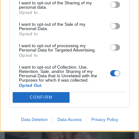
I want to opt-out of the Sharing of my
personal data.
Opted In
I want to opt-out of the Sale of my
Personal Data.
Opted In
I want to opt-out of processing my
Personal Data for Targeted Advertising.
Opted In
Végzetes fordulat a magyar tőzsdén: meredek
zuhanásba kezdtek a korábban favorizált
I want to opt-out of Collection, Use,
Retention, Sale, and/or Sharing of my
gigacégek
Personal Data that Is Unrelated with the
Purposes for which it was collected.
A tőzsdén már tisztán kirajzolódnak az áprilisi
Opted Out
kormányváltás gazdasági hatásai.
CONFIRM
Data Deletion
Data Access
Privacy Policy