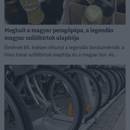
Meghalt a magyar pezsgőpápa, a legendás
magyar szőlőbirtok alapítója
Életének 85. évében elhunyt a legendás borászmérnök, a
híres hazai szőlőbirtok alapítója és a magyar bor- és
pezsgőkultúra meghatározó személyisége.