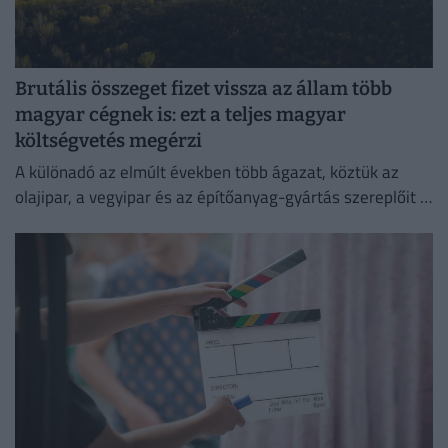
Brutális összeget fizet vissza az állam több
magyar cégnek is: ezt a teljes magyar
költségvetés megérzi
A különadó az elmúlt években több ágazat, köztük az
olajipar, a vegyipar és az építőanyag-gyártás szereplőit is
érzékenyen érintette.