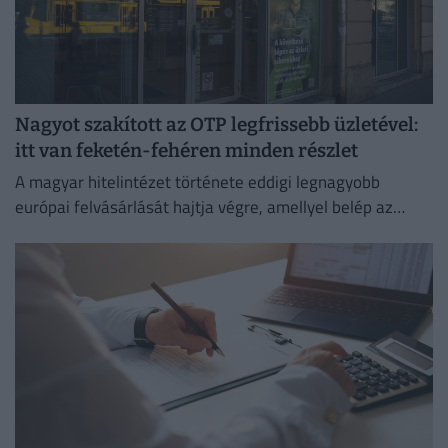
Nagyot szakított az OTP legfrissebb üzletével:
itt van feketén-fehéren minden részlet
A magyar hitelintézet története eddigi legnagyobb
európai felvásárlását hajtja végre, amellyel belép az
euróövezetbe, és kiterjeszti jelenlétét a balti piacra.