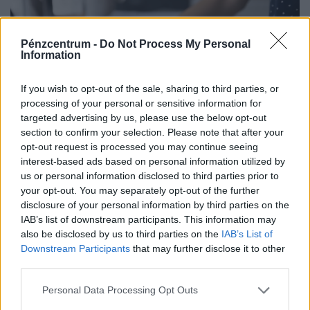
Pénzcentrum -
Do Not Process My Personal
Information
If you wish to opt-out of the sale, sharing to third parties, or
processing of your personal or sensitive information for
targeted advertising by us, please use the below opt-out
section to confirm your selection. Please note that after your
opt-out request is processed you may continue seeing
Rendkívüli bejelentést tett a NAV: rengeteg
interest-based ads based on personal information utilized by
us or personal information disclosed to third parties prior to
magyar kisvállalkozónak változik meg az élete
your opt-out. You may separately opt-out of the further
ősztől
disclosure of your personal information by third parties on the
A hatóság ugyanakkor négy hónapos türelmi időt biztosít,
IAB’s list of downstream participants. This information may
így 2026. december 31-éig nem szab ki bírságot az
also be disclosed by us to third parties on the
IAB’s List of
Downstream Participants
that may further disclose it to other
esetleges hibák miatt.
third parties.
Personal Data Processing Opt Outs