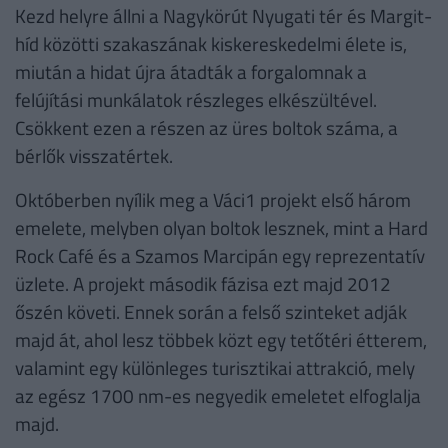
Kezd helyre állni a Nagykörút Nyugati tér és Margit-
híd közötti szakaszának kiskereskedelmi élete is,
miután a hidat újra átadták a forgalomnak a
felújítási munkálatok részleges elkészültével.
Csökkent ezen a részen az üres boltok száma, a
bérlők visszatértek.
Októberben nyílik meg a Váci1 projekt első három
emelete, melyben olyan boltok lesznek, mint a Hard
Rock Café és a Szamos Marcipán egy reprezentatív
üzlete. A projekt második fázisa ezt majd 2012
őszén követi. Ennek során a felső szinteket adják
majd át, ahol lesz többek közt egy tetőtéri étterem,
valamint egy különleges turisztikai attrakció, mely
az egész 1700 nm-es negyedik emeletet elfoglalja
majd.