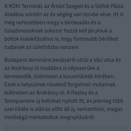
A KÖKI Terminál, az Árkád Szeged és a Siófok Pláza
átadása szintén az év végéig van tervbe véve. Itt is
még nehezebben megy a bérbeadás és a
tulajdonosoknak sokszor hozzá kell járulniuk a
boltok kialakításához is, hogy fontosabb bérlőket
tudjanak az üzletházba vonzani.
Budapest domináns bevásárló utcái a Váci utca és
az Andrássy út továbbra is népszerűek a
kereskedők, különösen a luxusmárkák körében.
Ezek a helyszínek növekvő forgalmat mutatnak,
különösen az Andrássy út. A Replay és a
Sinequanone új boltokat nyitott itt, és jelenleg több
szerződés is aláírás előtt áll új, nemzetközi, magas
minőségű márkaboltok megnyitásáról.