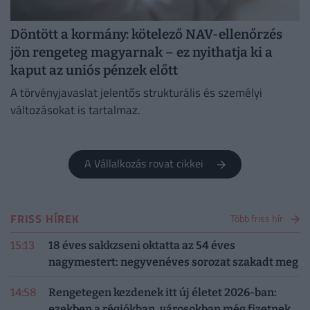
Döntött a kormány: kötelező NAV-ellenőrzés
jön rengeteg magyarnak – ez nyithatja ki a
kaput az uniós pénzek előtt
A törvényjavaslat jelentős strukturális és személyi
változásokat is tartalmaz.
A Vállalkozás rovat cikkei
FRISS HÍREK
Több friss hír
15:13
18 éves sakkzseni oktatta az 54 éves
nagymestert: negyvenéves sorozat szakadt meg
14:58
Rengetegen kezdenek itt új életet 2026-ban:
ezekben a régiókban, városokban még fizetnek