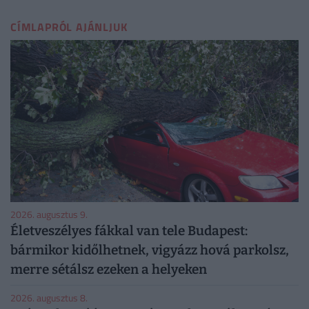
CÍMLAPRÓL AJÁNLJUK
2026. augusztus 9.
Életveszélyes fákkal van tele Budapest:
bármikor kidőlhetnek, vigyázz hová parkolsz,
merre sétálsz ezeken a helyeken
2026. augusztus 8.