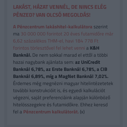
LAKÁST, HÁZAT VENNÉL, DE NINCS ELÉG
PÉNZED? VAN OLCSÓ MEGOLDÁS!
A Pénzcentrum lakáshitel-kalkulátora
szerint
ma
30 000 000 forintot 20 éves futamidőre már
6,62 százalékos THM-el, havi 184 778 Ft
forintos törlesztővel fel lehet venni
a
K&H
Banknál.
De nem sokkal marad el ettől a többi
hazai nagybank ajánlata sem:
az UniCredit
Banknál 6,78%, az Erste Banknál 6,78%, a CIB
Banknál 6,89%, míg a MagNet Banknál 7,02%.
Érdemes még megnézni magyar hitelintézetetek
további konstrukcióit is, és egyedi kalkulációt
végezni, saját preferenciáink alapján különböző
hitelösszegekre és futamidőkre. Ehhez keresd
fel a
Pénzcentrum kalkulátorát.
(x)