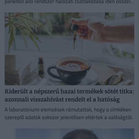
panelből álló rendszer hálózati csatlakozása idén ősszel
várható.
Kiderült a népszerű hazai termékek sötét titka:
azonnali visszahívást rendelt el a hatóság
A laboratóriumi elemzések rámutattak, hogy a címkéken
szereplő adatok sokszor jelentősen eltértek a valóságtól.