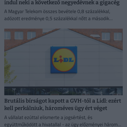
indul neki a következő negyedévnek a gigacég
A Magyar Telekom összes bevétele 0,8 százalékkal,
adózott eredménye 0,5 százalékkal nőtt a második
negyedévben 2025 azonos időszakához képest.
Brutális bírságot kapott a GVH-tól a Lidl: ezért
kell perkálniuk, hároméves ügy ért véget
A vállalat ezúttal elismerte a jogsértést, és
együttműködött a hivatallal - az ügy előzményei három