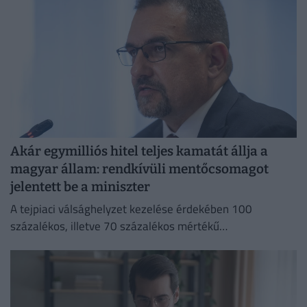
Akár egymilliós hitel teljes kamatát állja a
magyar állam: rendkívüli mentőcsomagot
jelentett be a miniszter
A tejpiaci válsághelyzet kezelése érdekében 100
százalékos, illetve 70 százalékos mértékű
kamattámogatást hirdetett Bóna Szabolcs