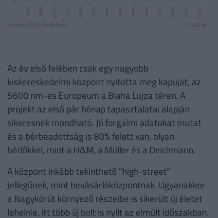
Az év első felében csak egy nagyobb
kiskereskedelmi központ nyitotta meg kapuját, az
5600 nm-es Europeum a Blaha Lujza téren. A
projekt az első pár hónap tapasztalatai alapján
sikeresnek mondható. Jó forgalmi adatokat mutat
és a bérbeadottság is 80% felett van, olyan
bérlőkkel, mint a H&M, a Müller és a Deichmann.
A központ inkább tekinthető "high-street"
jellegűnek, mint bevásárlóközpontnak. Ugyanakkor
a Nagykörút környező részeibe is sikerült új életet
lehelnie, itt több új bolt is nyílt az elmúlt időszakban.