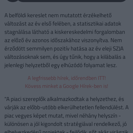
A belföldi kereslet nem mutatott érzékelhető
változást az év első felében, a statisztikai adatok
stagnálása látható a kiskereskedelmi forgalomban
az előző év azonos időszakához viszonyítva. Nem
érződött semmilyen pozitív hatása az év eleji SZJA
változásoknak sem, és úgy tűnik, hogy a kilábalás a
jelenlegi helyzetből egy elhúzódó folyamat lesz.
A legfrissebb hírek, időrendben ITT!
Kövess minket a Google Hírek-ben is!
"A piaci szereplők alkalmazkodtak a helyzethez, és
várják az előbb-utóbb elkerülhetetlen fellendülést. A
piac vegyes képet mutat, mivel néhány helyszín -
különösen a jól kigondolt stratégiával rendelkező, jó
elhelyezkedésű projektek - fejlődik, sőt akár virágzik