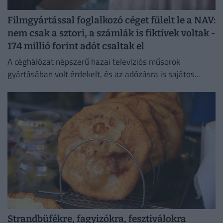
Filmgyártással foglalkozó céget fülelt le a NAV:
nem csak a sztori, a számlák is fiktívek voltak -
174 millió forint adót csaltak el
A céghálózat népszerű hazai televíziós műsorok
gyártásában volt érdekelt, és az adózásra is sajátos
forgatókönyvet talált ki.
Strandbüfékre, fagyizókra, fesztiválokra