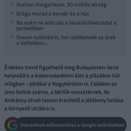
Auchan Hungarikum: 30 milliós bírság
Drága marad a kenyér és a hús
Na ezért ne add oda a bevásárlókocsidat a
parkolóban
Sosem találnád ki, hol csökkennek az árak
a boltokban...
Érdekes trend figyelhető meg Budapesten: kezd
helyreállni a kiskereskedelmi élet a plázákon túli
világban - például a Nagykörúton is. Csökken az
üres boltok száma, a bérlők visszatérnek. Az
Andrássy útnak lassan érezhető a jótékony hatása
a környező utcákra is.
Pénzcentrum előresorolása a Google találatokban