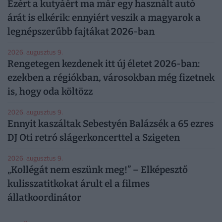
Ezért a kutyáért ma már egy használt autó
árát is elkérik: ennyiért veszik a magyarok a
legnépszerűbb fajtákat 2026-ban
2026. augusztus 9.
Rengetegen kezdenek itt új életet 2026-ban:
ezekben a régiókban, városokban még fizetnek
is, hogy oda költözz
2026. augusztus 9.
Ennyit kaszáltak Sebestyén Balázsék a 65 ezres
DJ Oti retró slágerkoncerttel a Szigeten
2026. augusztus 9.
„Kollégát nem eszünk meg!” – Elképesztő
kulisszatitkokat árult el a filmes
állatkoordinátor