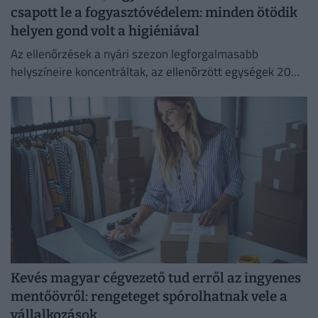
csapott le a fogyasztóvédelem: minden ötödik
helyen gond volt a higiéniával
Az ellenőrzések a nyári szezon legforgalmasabb
helyszíneire koncentráltak, az ellenőrzött egységek 20
százalékánál higiéniai hiányosságot tapasztaltak.
Kevés magyar cégvezető tud erről az ingyenes
mentőövről: rengeteget spórolhatnak vele a
vállalkozások