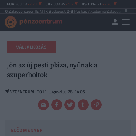
EUR
363.18
-2.23
CHF
388.84
-1.5
USD
314.21
-2.76
gerszegi TE
|
MTK Budapest
2-3
Puskás Akadémia
|
Zalaegerszegi TE
5-2
Paks
VÁLLALKOZÁS
Jön az új pesti pláza, nyílnak a
szuperboltok
PÉNZCENTRUM
2011. augusztus 28. 14:06
ELŐZMÉNYEK