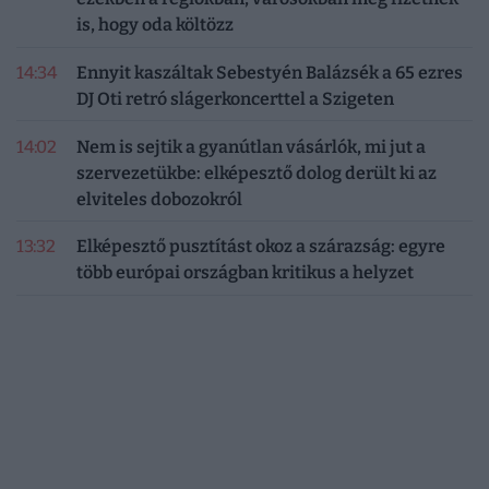
is, hogy oda költözz
14:34
Ennyit kaszáltak Sebestyén Balázsék a 65 ezres
DJ Oti retró slágerkoncerttel a Szigeten
14:02
Nem is sejtik a gyanútlan vásárlók, mi jut a
szervezetükbe: elképesztő dolog derült ki az
elviteles dobozokról
13:32
Elképesztő pusztítást okoz a szárazság: egyre
több európai országban kritikus a helyzet