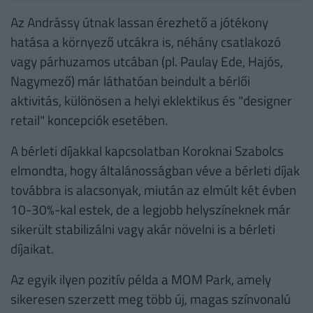
Az Andrássy útnak lassan érezhető a jótékony
hatása a környező utcákra is, néhány csatlakozó
vagy párhuzamos utcában (pl. Paulay Ede, Hajós,
Nagymező) már láthatóan beindult a bérlői
aktivitás, különösen a helyi eklektikus és "designer
retail" koncepciók esetében.
A bérleti díjakkal kapcsolatban Koroknai Szabolcs
elmondta, hogy általánosságban véve a bérleti díjak
továbbra is alacsonyak, miután az elmúlt két évben
10-30%-kal estek, de a legjobb helyszíneknek már
sikerült stabilizálni vagy akár növelni is a bérleti
díjaikat.
Az egyik ilyen pozitív példa a MOM Park, amely
sikeresen szerzett meg több új, magas színvonalú