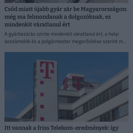
Csőd miatt újabb gyár zár be Magyarországon:
még ma felmondanak a dolgozóknak, ez
mindenkit váratlanul ért
A gyárbezárás szinte mindenkit váratlanul ért, a helyi
beszámolók és a polgármester megerősítése szerint még
a cégvezetés is csak az utolsó pillanatban értesült a
döntésről.
Itt vannak a friss Telekom-eredmények: így