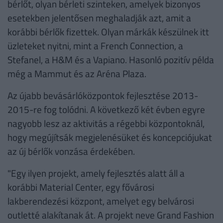
bérlőt, olyan bérleti szinteken, amelyek bizonyos
esetekben jelentősen meghaladják azt, amit a
korábbi bérlők fizettek. Olyan márkák készülnek itt
üzleteket nyitni, mint a French Connection, a
Stefanel, a H&M és a Vapiano. Hasonló pozitív példa
még a Mammut és az Aréna Plaza.
Az újabb bevásárlóközpontok fejlesztése 2013-
2015-re fog tolódni. A következő két évben egyre
nagyobb lesz az aktivitás a régebbi központoknál,
hogy megújítsák megjelenésüket és koncepciójukat
az új bérlők vonzása érdekében.
"Egy ilyen projekt, amely fejlesztés alatt áll a
korábbi Material Center, egy fővárosi
lakberendezési központ, amelyet egy belvárosi
outletté alakítanak át. A projekt neve Grand Fashion