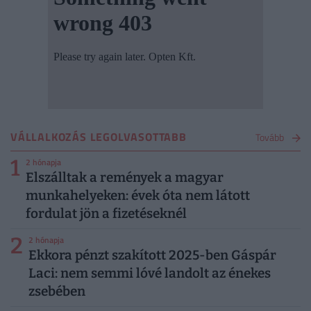
VÁLLALKOZÁS LEGOLVASOTTABB
Tovább
1
2 hónapja
Elszálltak a remények a magyar
munkahelyeken: évek óta nem látott
fordulat jön a fizetéseknél
2
2 hónapja
Ekkora pénzt szakított 2025-ben Gáspár
Laci: nem semmi lóvé landolt az énekes
zsebében