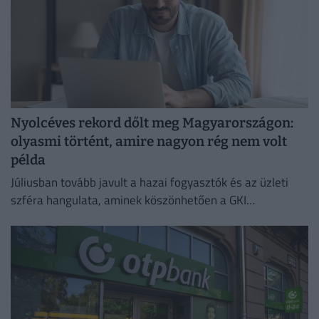
Nyolcéves rekord dőlt meg Magyarországon:
olyasmi történt, amire nagyon rég nem volt
példa
Júliusban tovább javult a hazai fogyasztók és az üzleti
szféra hangulata, aminek köszönhetően a GKI
konjunktúraindexe négy és fél éves csúcsra emelkedett.