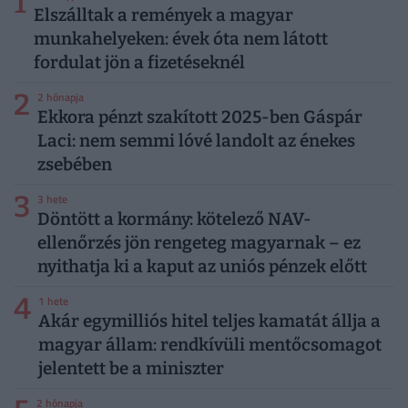
1
Elszálltak a remények a magyar
munkahelyeken: évek óta nem látott
fordulat jön a fizetéseknél
2
2 hónapja
Ekkora pénzt szakított 2025-ben Gáspár
Laci: nem semmi lóvé landolt az énekes
zsebében
3
3 hete
Döntött a kormány: kötelező NAV-
ellenőrzés jön rengeteg magyarnak – ez
nyithatja ki a kaput az uniós pénzek előtt
4
1 hete
Akár egymilliós hitel teljes kamatát állja a
magyar állam: rendkívüli mentőcsomagot
jelentett be a miniszter
2 hónapja