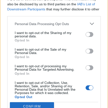
also be disclosed by us to third parties on the
IAB’s List of
Downstream Participants
that may further disclose it to other
third parties.
Personal Data Processing Opt Outs
I want to opt-out of the Sharing of my
Kiderült a népszerű hazai termékek sötét titka:
personal data.
azonnali visszahívást rendelt el a hatóság
Opted In
A laboratóriumi elemzések rámutattak, hogy a címkéken
I want to opt-out of the Sale of my
szereplő adatok sokszor jelentősen eltértek a valóságtól.
Personal Data.
Opted In
I want to opt-out of processing my
Personal Data for Targeted Advertising.
Opted In
I want to opt-out of Collection, Use,
Retention, Sale, and/or Sharing of my
Personal Data that Is Unrelated with the
Purposes for which it was collected.
Opted Out
CONFIRM