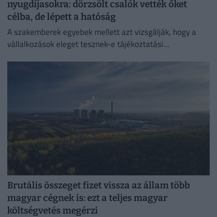
nyugdíjasokra: dörzsölt csalók vették őket
célba, de lépett a hatóság
A szakemberek egyebek mellett azt vizsgálják, hogy a
vállalkozások eleget tesznek-e tájékoztatási
kötelezettségüknek.
Brutális összeget fizet vissza az állam több
magyar cégnek is: ezt a teljes magyar
költségvetés megérzi