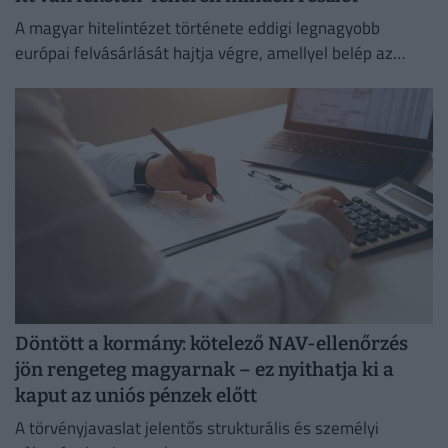
A magyar hitelintézet története eddigi legnagyobb
európai felvásárlását hajtja végre, amellyel belép az
euróövezetbe, és kiterjeszti jelenlétét a balti piacra.
Döntött a kormány: kötelező NAV-ellenőrzés
jön rengeteg magyarnak – ez nyithatja ki a
kaput az uniós pénzek előtt
A törvényjavaslat jelentős strukturális és személyi