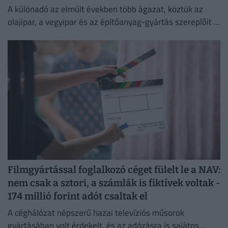
A különadó az elmúlt években több ágazat, köztük az
olajipar, a vegyipar és az építőanyag-gyártás szereplőit is
érzékenyen érintette.
Filmgyártással foglalkozó céget fülelt le a NAV:
nem csak a sztori, a számlák is fiktívek voltak -
174 millió forint adót csaltak el
A céghálózat népszerű hazai televíziós műsorok
gyártásában volt érdekelt, és az adózásra is sajátos