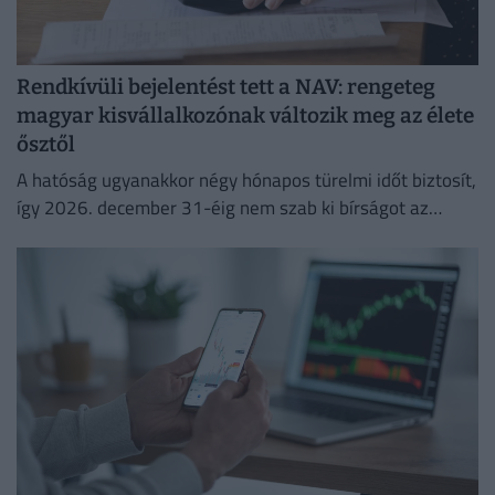
Rendkívüli bejelentést tett a NAV: rengeteg
magyar kisvállalkozónak változik meg az élete
ősztől
A hatóság ugyanakkor négy hónapos türelmi időt biztosít,
így 2026. december 31-éig nem szab ki bírságot az
esetleges hibák miatt.