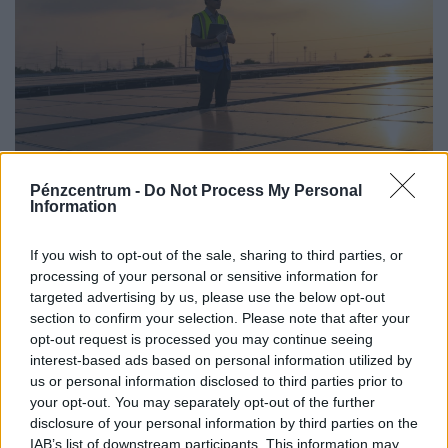
Elképesztő fejlesztést jelentett be az amerikai
Pénzcentrum -
Do Not Process My Personal
Information
vállalat a magyarországi gyárában - rengeteg
új dolgozót is felvesznek
If you wish to opt-out of the sale, sharing to third parties, or
A 15 hektáros területen elhelyezkedő, több mint 21 ezer
processing of your personal or sensitive information for
panelből álló rendszer hálózati csatlakozása idén ősszel
targeted advertising by us, please use the below opt-out
section to confirm your selection. Please note that after your
várható.
opt-out request is processed you may continue seeing
interest-based ads based on personal information utilized by
us or personal information disclosed to third parties prior to
your opt-out. You may separately opt-out of the further
disclosure of your personal information by third parties on the
IAB’s list of downstream participants. This information may