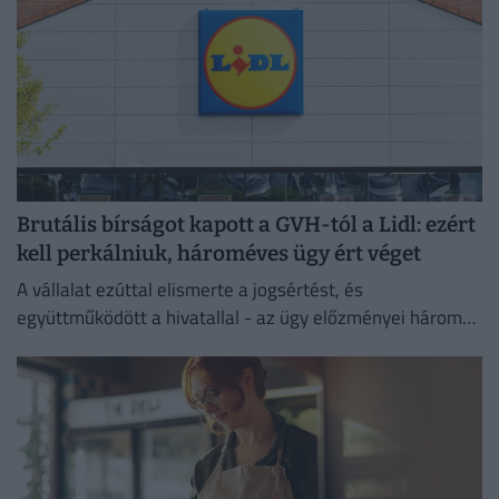
Brutális bírságot kapott a GVH-tól a Lidl: ezért
kell perkálniuk, hároméves ügy ért véget
A vállalat ezúttal elismerte a jogsértést, és
együttműködött a hivatallal - az ügy előzményei három
évre nyúlnak vissza.