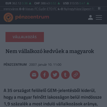
EUR
362.12
0.38
CHF
388.43
0.52
USD
313.55
0.47
cváros
0-0
Vasas FC
|
Győri ETO FC
4-0
Nyíregyháza
|
Újpest FC
4-2
Debreceni 
VÁLLALKOZÁS
Nem vállalkozó kedvűek a magyarok
PÉNZCENTRUM
2007. január 10. 11:00
A 35 országot felölelő GEM-jelentésből kiderül,
hogy a magyar felnőtt lakosságon belül mindössze
1,9 százalék a most induló vállalkozások aránya,