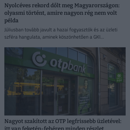
Nyolcéves rekord dőlt meg Magyarországon:
olyasmi történt, amire nagyon rég nem volt
példa
Júliusban tovább javult a hazai fogyasztók és az üzleti
szféra hangulata, aminek köszönhetően a GKI
konjunktúraindexe négy és fél éves csúcsra emelkedett.
Nagyot szakított az OTP legfrissebb üzletével:
itt van feketén-fehéren minden részlet