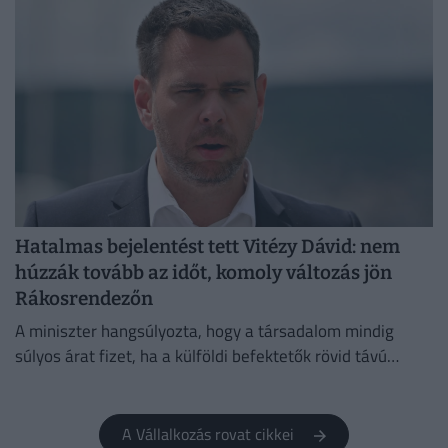
Hatalmas bejelentést tett Vitézy Dávid: nem
húzzák tovább az időt, komoly változás jön
Rákosrendezőn
A miniszter hangsúlyozta, hogy a társadalom mindig
súlyos árat fizet, ha a külföldi befektetők rövid távú
érdekei és a politikai kampányok felülírják a szakmai
szempontokat.
A Vállalkozás rovat cikkei