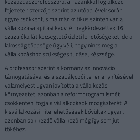
közgazdászprofesszora, a hazánkkal foglalkozó
fejezetek szerzője szerint az utóbbi évek során
egyre csökkent, s ma már kritikus szinten van a
vállalkozásalapítási kedv. A megkérdezettek 16
százaléka lát kecsegtető üzleti lehetőségeket, de a
lakosság többsége úgy véli, hogy nincs meg a
vállalkozáshoz szükséges tudása, készsége.
A professzor szerint a kormány az innováció
támogatásával és a szabályozói teher enyhítésével
valamelyest ugyan javította a vállalkozási
környezetet, azonban a reformprogram ismét
csökkenteni fogja a vállalkozások mozgásterét. A
kisvállalkozási hitellehetőségek bővültek ugyan,
azonban sok kezdő vállalkozó még így sem jut
tőkéhez.