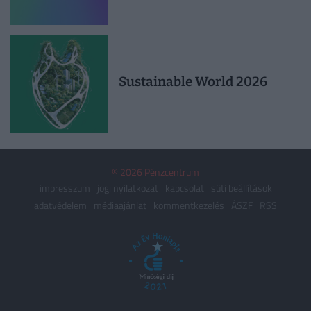
Sustainable World 2026
© 2026 Pénzcentrum
impresszum
jogi nyilatkozat
kapcsolat
süti beállítások
adatvédelem
médiaajánlat
kommentkezelés
ÁSZF
RSS