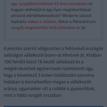
egy nyugdíjbiztosítással 65 éves korunkban
és
hogyan védhetjük ki egy ilyen megtakarítással
pénzünk elértéktelenedését? Minderre választ
kaphatsz
ebben a cikkben
, illetve a Pénzcentrum
nyugdíj megtakarítás kalkulátorában
is. (x)
A jelentés szerint világszinten a feltörekvő országok
valóságos vállalkozói boom-ot élhetnek át. Kínában
100 felnőtt közül 16 kezdő vállalkozó és a
megkérdezettek egyharmada nyilatkozott úgy,
hogy a következő 3 évben önállósodni szeretne.
Indiában is kiemelkedően magas a vállalkozók
aránya, ugyanakkor ott a csődök is gyakoribbak,
mint a többi vizsgált orszában.