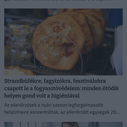
forgatókönyvet talált ki.
Strandbüfékre, fagyizókra, fesztiválokra
csapott le a fogyasztóvédelem: minden ötödik
helyen gond volt a higiéniával
Az ellenőrzések a nyári szezon legforgalmasabb
helyszíneire koncentráltak, az ellenőrzött egységek 20
százalékánál higiéniai hiányosságot tapasztaltak.