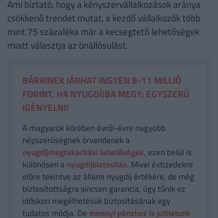
Ami bíztató, hogy a kényszervállalkozások aránya
csökkenő trendet mutat, a kezdő vállalkozók több
mint 75 százaléka már a kecsegtető lehetőségek
miatt választja az önállósulást.
BÁRKINEK JÁRHAT INGYEN 8-11 MILLIÓ
FORINT, HA NYUGDÍJBA MEGY: EGYSZERŰ
IGÉNYELNI!
A magyarok körében évről-évre nagyobb
népszerűségnek örvendenek a
nyugdíjmegtakarítási lehetőségek
, ezen belül is
különösen a
nyugdíjbiztosítás
. Mivel évtizedekre
előre tekintve az állami nyugdíj értékére, de még
biztosítottságra sincsen garancia, úgy tűnik ez
időskori megélhetésük biztosításának egy
tudatos módja. De
mennyi pénzhez is juthatunk