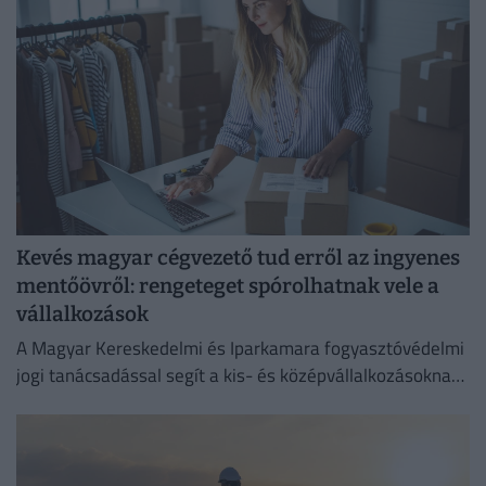
Kevés magyar cégvezető tud erről az ingyenes
mentőövről: rengeteget spórolhatnak vele a
vállalkozások
A Magyar Kereskedelmi és Iparkamara fogyasztóvédelmi
jogi tanácsadással segít a kis- és középvállalkozásoknak
megelőzni a költséges jogsértéseket.