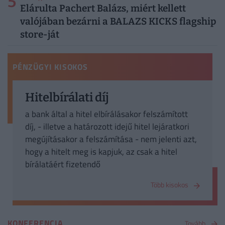
5
Elárulta Pachert Balázs, miért kellett
valójában bezárni a BALAZS KICKS flagship
store-ját
PÉNZÜGYI KISOKOS
Hitelbírálati díj
a bank által a hitel elbírálásakor felszámított
díj, - illetve a határozott idejű hitel lejáratkori
megújításakor a felszámítása - nem jelenti azt,
hogy a hitelt meg is kapjuk, az csak a hitel
bírálatáért fizetendő
Több kisokos
KONFERENCIA
Tovább