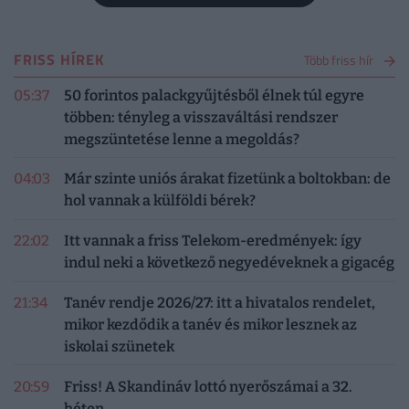
FRISS HÍREK
Több friss hír
05:37
50 forintos palackgyűjtésből élnek túl egyre
többen: tényleg a visszaváltási rendszer
megszüntetése lenne a megoldás?
04:03
Már szinte uniós árakat fizetünk a boltokban: de
hol vannak a külföldi bérek?
22:02
Itt vannak a friss Telekom-eredmények: így
indul neki a következő negyedéveknek a gigacég
21:34
Tanév rendje 2026/27: itt a hivatalos rendelet,
mikor kezdődik a tanév és mikor lesznek az
iskolai szünetek
20:59
Friss! A Skandináv lottó nyerőszámai a 32.
héten