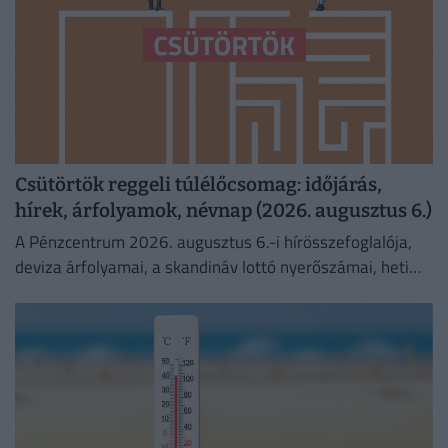
Csütörtök reggeli túlélőcsomag: időjárás,
hírek, árfolyamok, névnap (2026. augusztus 6.)
A Pénzcentrum 2026. augusztus 6.-i hírösszefoglalója,
deviza árfolyamai, a skandináv lottó nyerőszámai, heti
akciók és várható időjárás egy helyen!