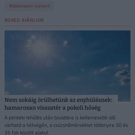
#lobenwein norbert
NEKED AJÁNLJUK
Nem sokáig örülhetünk az enyhülésnek:
hamarosan visszatér a pokoli hőség
A pénteki lehűlés után továbbra is kellemesebb idő
várható a hétvégén, a csúcshőmérséklet többnyire 30 és
35 fok között alakul.