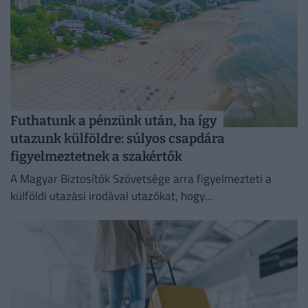
Futhatunk a pénzünk után, ha így
utazunk külföldre: súlyos csapdára
figyelmeztetnek a szakértők
A Magyar Biztosítók Szövetsége arra figyelmezteti a
külföldi utazási irodával utazókat, hogy
fizetésképtelenség esetén a kártérítés szabályai
eltérhetnek a magyar gyakorlattól