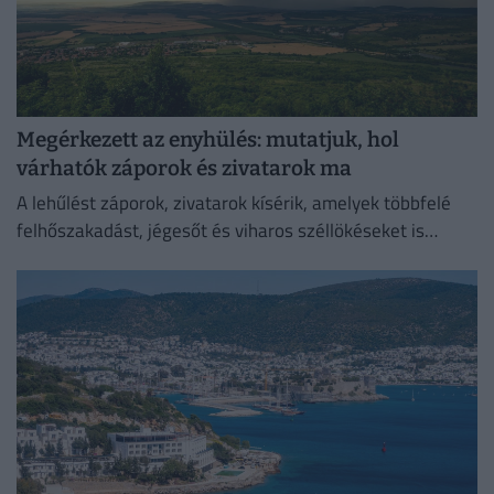
Megérkezett az enyhülés: mutatjuk, hol
várhatók záporok és zivatarok ma
A lehűlést záporok, zivatarok kísérik, amelyek többfelé
felhőszakadást, jégesőt és viharos széllökéseket is
okozhatnak.