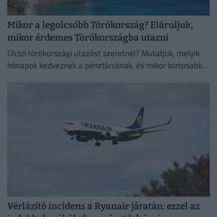
Mikor a legolcsóbb Törökország? Eláruljuk,
mikor érdemes Törökországba utazni
Olcsó törökországi utazást szeretnél? Mutatjuk, melyik
hónapok kedveznek a pénztárcának, és mikor biztosabb a
strandszezon.
Vérlázító incidens a Ryanair járatán: ezzel az