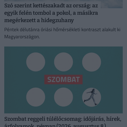
Szó szerint kettészakadt az ország: az
egyik felén tombol a pokol, a másikra
megérkezett a hidegzuhany
Péntek délutánra óriási hőmérsékleti kontraszt alakult ki
Magyarországon.
Szombat reggeli túlélőcsomag: időjárás, hírek,
árfolyamok, névnap (2026. augusztus 8.)