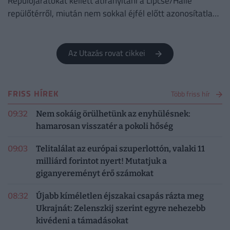
Repülőjáratokat kellett átirányítani a Lipcse/Halle
repülőtérről, miután nem sokkal éjfél előtt azonosítatlan
repülő objektumot észleltek a légterében.
Az Utazás rovat cikkei
FRISS HÍREK
Több friss hír
09:32
Nem sokáig örülhetünk az enyhülésnek:
hamarosan visszatér a pokoli hőség
09:03
Telitalálat az európai szuperlottón, valaki 11
milliárd forintot nyert! Mutatjuk a
giganyereményt érő számokat
08:32
Újabb kíméletlen éjszakai csapás rázta meg
Ukrajnát: Zelenszkij szerint egyre nehezebb
kivédeni a támadásokat