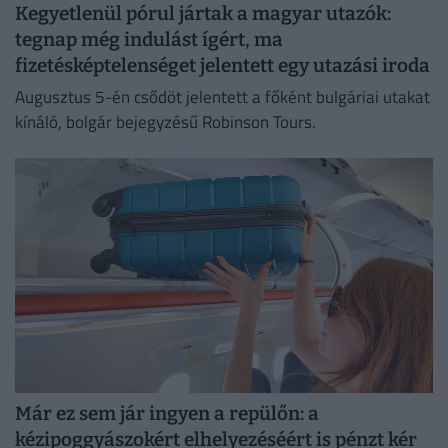
Kegyetlenül pórul jártak a magyar utazók:
tegnap még indulást ígért, ma
fizetésképtelenséget jelentett egy utazási iroda
Augusztus 5-én csődöt jelentett a főként bulgáriai utakat
kínáló, bolgár bejegyzésű Robinson Tours.
Már ez sem jár ingyen a repülőn: a
kézipoggyászokért elhelyezéséért is pénzt kér