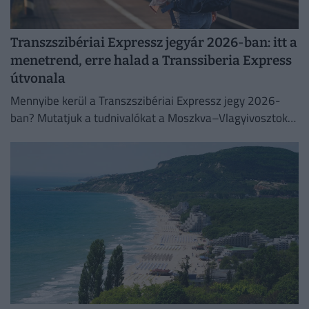
Transzszibériai Expressz jegyár 2026-ban: itt a
menetrend, erre halad a Transsiberia Express
útvonala
Mennyibe kerül a Transzszibériai Expressz jegy 2026-
ban? Mutatjuk a tudnivalókat a Moszkva–Vlagyivosztok
útvonalról, árakról és vásárlási lehetőségekről.