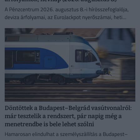
A Pénzcentrum 2026. augusztus 8.-i hírösszefoglalója,
deviza árfolyamai, az EuroJackpot nyerőszámai, heti
akciók és várható időjárás egy helyen!
Döntöttek a Budapest–Belgrád vasútvonalról:
már tesztelik a rendszert, pár napig még a
menetrendbe is bele lehet szólni
Hamarosan elindulhat a személyszállítás a Budapest–