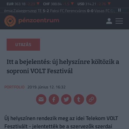
EUR
363.18
-2.23
CHF
388.84
-1.5
USD
314.21
-2.76
laegerszegi TE
5-2
Paksi FC
|
Ferencváros
0-0
Vasas FC
|
Győri ETO FC
4-0
Nyí
UTAZÁS
Itt a bejelentés: új helyszínre költözik a
soproni VOLT Fesztivál
PORTFOLIO
2019. június 12. 16:32
Új helyszínen rendezik meg az idei Telekom VOLT
Fesztivált - jelentették be a szervezők szerdai