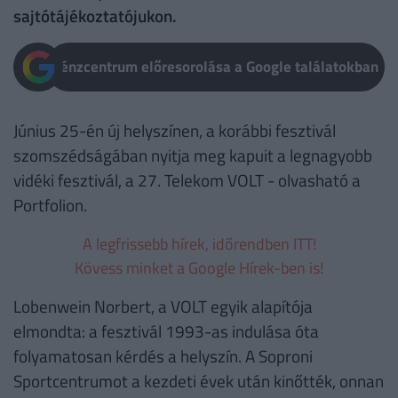
sajtótájékoztatójukon.
Pénzcentrum előresorolása a Google találatokban
Június 25-én új helyszínen, a korábbi fesztivál
szomszédságában nyitja meg kapuit a legnagyobb
vidéki fesztivál, a 27. Telekom VOLT - olvasható a
Portfolion.
A legfrissebb hírek, időrendben ITT!
Kövess minket a Google Hírek-ben is!
Lobenwein Norbert, a VOLT egyik alapítója
elmondta: a fesztivál 1993-as indulása óta
folyamatosan kérdés a helyszín. A Soproni
Sportcentrumot a kezdeti évek után kinőtték, onnan