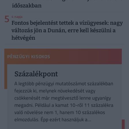
időszakban
5
4 napja
Fontos bejelentést tettek a vízügyesek: nagy
változás jön a Dunán, erre kell készülni a
hétvégén
PÉNZÜGYI KISOKOS
Százalékpont
A legtöbb pénzügyi mutatószámot százalékban
fejezzük ki, melynek növekedését vagy
csökkenését már megtévesztő lenne ugyanígy
megadni. Például a kamat 10-ről 11 százalékra
való növelése nem 1, hanem 10 százalékos
elmozdulás. Épp ezért használjuk a
százalékpont és a bázispont kifejezéseket.