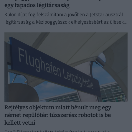
egy fapados légitársaság
Külön díjat fog felszámítani a jövőben a Jetstar ausztrál
légitársaság a kézipoggyászok elhelyezéséért az ülések
feletti tárolókban.
Rejtélyes objektum miatt bénult meg egy
német repülőtér: tűzszerész robotot is be
kellett vetni