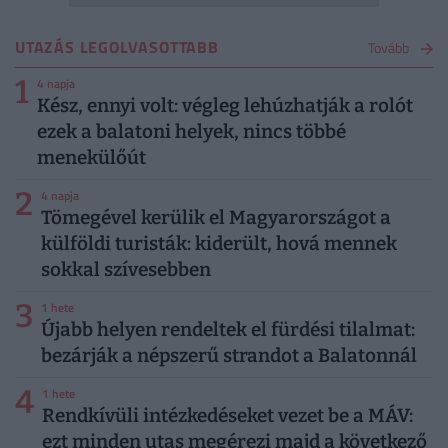
UTAZÁS LEGOLVASOTTABB
Tovább
1
4 napja
Kész, ennyi volt: végleg lehúzhatják a rolót
ezek a balatoni helyek, nincs többé
menekülőút
2
4 napja
Tömegével kerülik el Magyarországot a
külföldi turisták: kiderült, hová mennek
sokkal szívesebben
3
1 hete
Újabb helyen rendeltek el fürdési tilalmat:
bezárják a népszerű strandot a Balatonnál
4
1 hete
Rendkívüli intézkedéseket vezet be a MÁV:
ezt minden utas megérezi majd a következő