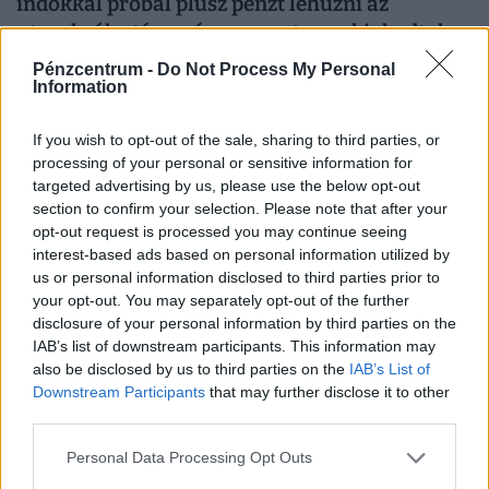
indokkal próbál plusz pénzt lehúzni az
utasokról a társaság - rengetegen kiakadtak
Amikor az egyik dolgozótól megkérdezte, hogy változtak-
Pénzcentrum -
Do Not Process My Personal
Information
e a mérethatárok, azt a választ kapta, hogy a szabályok
változatlanok, de a betartatásuk szigorúbbá vált.
If you wish to opt-out of the sale, sharing to third parties, or
processing of your personal or sensitive information for
targeted advertising by us, please use the below opt-out
section to confirm your selection. Please note that after your
opt-out request is processed you may continue seeing
interest-based ads based on personal information utilized by
us or personal information disclosed to third parties prior to
your opt-out. You may separately opt-out of the further
disclosure of your personal information by third parties on the
IAB’s list of downstream participants. This information may
also be disclosed by us to third parties on the
IAB’s List of
Downstream Participants
that may further disclose it to other
Bejelentette az Országos Tisztifőorvos:
third parties.
csökkentik a hőségriadót - ekkortól érkezhet
Personal Data Processing Opt Outs
az enyülés