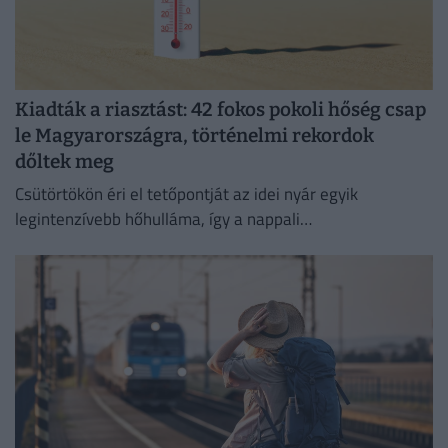
Kiadták a riasztást: 42 fokos pokoli hőség csap
le Magyarországra, történelmi rekordok
dőltek meg
Csütörtökön éri el tetőpontját az idei nyár egyik
legintenzívebb hőhulláma, így a nappali
csúcshőmérséklet akár a 42 Celsius-fokot is elérheti.