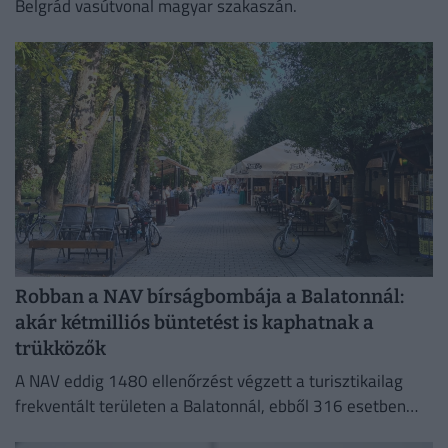
Belgrád vasútvonal magyar szakaszán.
Robban a NAV bírságbombája a Balatonnál:
akár kétmilliós büntetést is kaphatnak a
trükközők
A NAV eddig 1480 ellenőrzést végzett a turisztikailag
frekventált területen a Balatonnál, ebből 316 esetben
tárt fel szabálytalanságot.