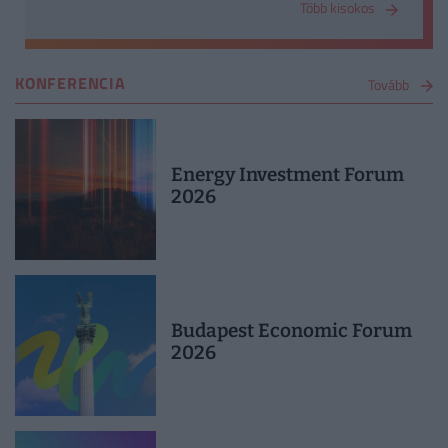
Több kisokos
Százalékpont az egész értékű növekedést vagy
csökkenést adja meg, míg a bázispont ennek
század részét.
KONFERENCIA
Tovább
Energy Investment Forum
2026
Budapest Economic Forum
2026