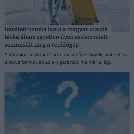
Időzített bomba lapul a magyar utazók
táskájában: egyetlen ilyen eszköz miatt
semmisült meg a repülőgép
A lítiumion-akkumulátorral működő eszközök, különösen
a powerbankok és az e-cigaretták, ma már a légi
közlekedés egyik legnagyobb biztonsági kockázatát
jelentik.