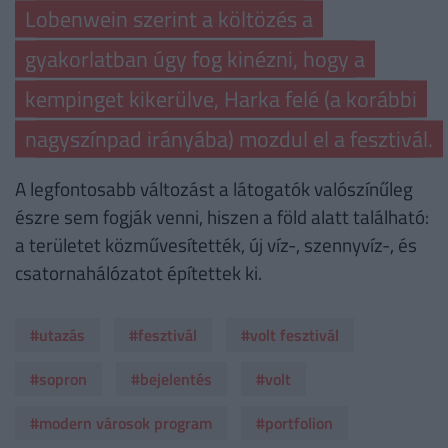
Lobenwein szerint a költözés a
gyakorlatban úgy fog kinézni, hogy a
kempinget kikerülve, Harka felé (a korábbi
nagyszínpad irányába) mozdul el a fesztivál.
A legfontosabb változást a látogatók valószínűleg
észre sem fogják venni, hiszen a föld alatt található:
a területet közművesítették, új víz-, szennyvíz-, és
csatornahálózatot építettek ki.
#utazás
#fesztivál
#volt fesztivál
#sopron
#bejelentés
#volt
#modern városok program
#portfolion