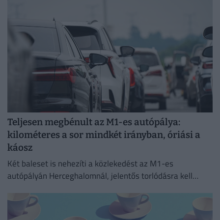
Teljesen megbénult az M1-es autópálya:
kilométeres a sor mindkét irányban, óriási a
káosz
Két baleset is nehezíti a közlekedést az M1-es
autópályán Herceghalomnál, jelentős torlódásra kell
készülni mindkét irányba.