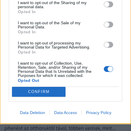
A hőség miatt továbbra is fokozott a szabadtéri tüzek
I want to opt-out of the Sharing of my
personal data.
kialakulásának veszélye.
Opted In
I want to opt-out of the Sale of my
Personal Data.
Opted In
I want to opt-out of processing my
Personal Data for Targeted Advertising.
Opted In
I want to opt-out of Collection, Use,
Retention, Sale, and/or Sharing of my
Personal Data that Is Unrelated with the
Purposes for which it was collected.
Opted Out
CONFIRM
Komoly baj is lehet abból, ha az 50 pluszos
magyarok lemondanak erről a nyáron:
könnyen rámehet az egészségük is
Data Deletion
Data Access
Privacy Policy
Azok, akik nem engedhetnek meg maguknak egy hét
pihenést az otthonuktól távol, többen vannak, mint