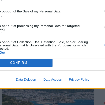
In
o opt-out of the Sale of my Personal Data.
In
to opt-out of processing my Personal Data for Targeted
ing.
In
Péntek reggeli túlélőcsomag: időjárás,
o opt-out of Collection, Use, Retention, Sale, and/or Sharing
ersonal Data that Is Unrelated with the Purposes for which it
hírek, árfolyamok, névnap (2026. augusztus
lected.
Out
7.)
A Pénzcentrum 2026. augusztus 7.-i
CONFIRM
hírösszefoglalója, deviza árfolyamai, heti akciók és
várható időjárás egy helyen!
Data Deletion
Data Access
Privacy Policy