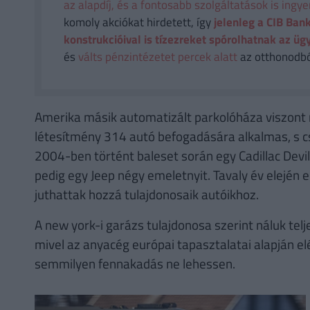
az alapdíj, és a fontosabb szolgáltatások is ingy
komoly akciókat hirdetett, így
jelenleg a CIB Bank
konstrukcióival is tízezreket spórolhatnak az üg
és
válts pénzintézetet percek alatt
az otthonodból
Amerika másik automatizált parkolóháza viszont 
létesítmény 314 autó befogadására alkalmas, s c
2004-ben történt baleset során egy Cadillac Devi
pedig egy Jeep négy emeletnyit. Tavaly év elején
juthattak hozzá tulajdonosaik autóikhoz.
A new york-i garázs tulajdonosa szerint náluk telj
mivel az anyacég európai tapasztalatai alapján el
semmilyen fennakadás ne lehessen.