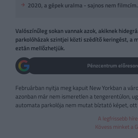
2020, a gépek uralma - sajnos nem filmcím.
Valószínűleg sokan vannak azok, akiknek hidegráz
parkolóházak szintjei közti szédítő keringést, a 
eztán mellőzhetjük.
Pénzcentrum előresoro
Februárban nyitja meg kapuit New Yorkban a város
azonban már nem ismeretlen a tengerentúlon, ug
automata parkolója nem mutat bíztató képet, ott
A legfrissebb hír
Kövess minket a G