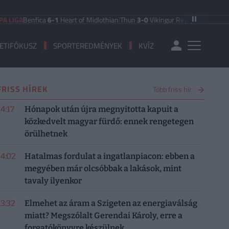
Benfica
6-1
Heart of Midlothian
|
Thun
3-0
Vikingur Reykjavik
|
PAOK Saloniki
0
ETIFÓKUSZ
SPORTEREDMÉNYEK
KVÍZ
FRISS HÍREK
Több friss hír
14:17
Hónapok után újra megnyitotta kapuit a
közkedvelt magyar fürdő: ennek rengetegen
örülhetnek
14:02
Hatalmas fordulat a ingatlanpiacon: ebben a
megyében már olcsóbbak a lakások, mint
tavaly ilyenkor
13:32
Elmehet az áram a Szigeten az energiaválság
miatt? Megszólalt Gerendai Károly, erre a
forgatókönyvre készülnek