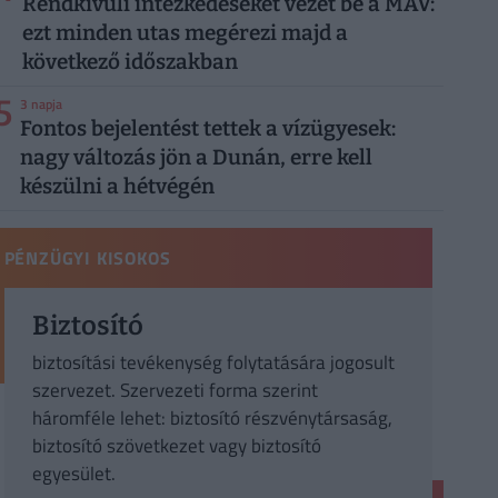
Rendkívüli intézkedéseket vezet be a MÁV:
ezt minden utas megérezi majd a
következő időszakban
5
3 napja
Fontos bejelentést tettek a vízügyesek:
nagy változás jön a Dunán, erre kell
készülni a hétvégén
PÉNZÜGYI KISOKOS
Biztosító
biztosítási tevékenység folytatására jogosult
szervezet. Szervezeti forma szerint
háromféle lehet: biztosító részvénytársaság,
biztosító szövetkezet vagy biztosító
egyesület.