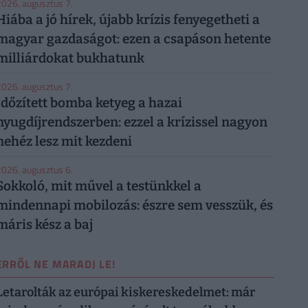
026. augusztus 7.
Hiába a jó hírek, újabb krízis fenyegetheti a
magyar gazdaságot: ezen a csapáson hetente
milliárdokat bukhatunk
026. augusztus 7.
Időzített bomba ketyeg a hazai
nyugdíjrendszerben: ezzel a krízissel nagyon
nehéz lesz mit kezdeni
026. augusztus 6.
Sokkoló, mit művel a testünkkel a
mindennapi mobilozás: észre sem vesszük, és
máris kész a baj
ERRŐL NE MARADJ LE!
Letarolták az európai kiskereskedelmet: már