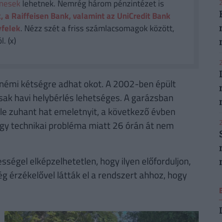
2
enesek
lehetnek. Nemrég három pénzintézet is
, a Raiffeisen Bank, valamint az UniCredit Bank
yfelek
. Nézz szét a friss számlacsomagok között,
. (x)
2
némi kétségre adhat okot. A 2002-ben épült
sak havi helybérlés lehetséges. A garázsban
lle zuhant hat emeletnyit, a következő évben
2
 egy technikai probléma miatt 26 órán át nem
ességel elképzelhetetlen, hogy ilyen előforduljon,
ég érzékelővel látták el a rendszert ahhoz, hogy