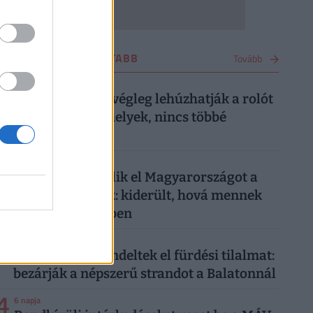
UTAZÁS LEGOLVASOTTABB
Tovább
1
3 napja
Kész, ennyi volt: végleg lehúzhatják a rolót
ezek a balatoni helyek, nincs többé
menekülőút
2
3 napja
Tömegével kerülik el Magyarországot a
külföldi turisták: kiderült, hová mennek
sokkal szívesebben
3
1 hete
Újabb helyen rendeltek el fürdési tilalmat:
bezárják a népszerű strandot a Balatonnál
4
6 napja