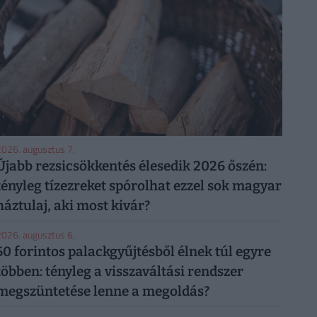
026. augusztus 7.
Újabb rezsicsökkentés élesedik 2026 őszén:
tényleg tízezreket spórolhat ezzel sok magyar
háztulaj, aki most kivár?
026. augusztus 6.
50 forintos palackgyűjtésből élnek túl egyre
többen: tényleg a visszaváltási rendszer
megszüntetése lenne a megoldás?