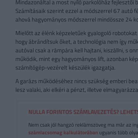
Mindazonáltal a most nyíló parkolóház fejlesztői 
Számításaik szerint ezzel a módszerrel 67 autó fé
ahová hagyományos módszerrel mindössze 24 kocs
Mielőtt az élénk képzeletűek gyalogoló robotokat
hogy ábrándítsuk őket, a technológia nem így műk
autóval csak a rámpára kell hajtani, kiszállni, s
működik, mint egy hagyományos lift, azonban képe
számítógép-vezérelt készülék igazgatja.
A garázs működéséhez nincs szükség emberi beav
lesz valaki, aki elkéri a pénzt, illetve elmagyará
NULLA FORINTOS SZÁMLAVEZETÉS? LEHETS
Nem csak jól hangzó reklámszöveg ma már az in
számlacsomag kalkulátorában
ugyanis több olya