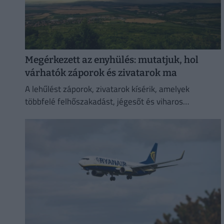
Megérkezett az enyhülés: mutatjuk, hol
várhatók záporok és zivatarok ma
A lehűlést záporok, zivatarok kísérik, amelyek
többfelé felhőszakadást, jégesőt és viharos
széllökéseket is okozhatnak.