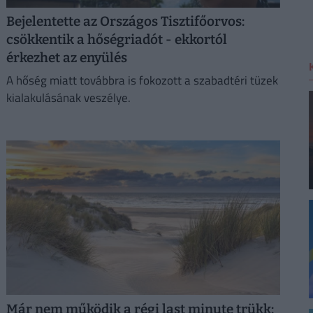
Bejelentette az Országos Tisztifőorvos:
csökkentik a hőségriadót - ekkortól
érkezhet az enyülés
A hőség miatt továbbra is fokozott a szabadtéri tüzek
kialakulásának veszélye.
Már nem működik a régi last minute trükk: