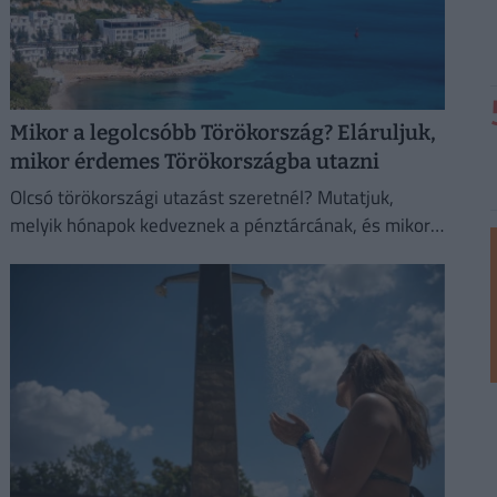
Mikor a legolcsóbb Törökország? Eláruljuk,
mikor érdemes Törökországba utazni
Olcsó törökországi utazást szeretnél? Mutatjuk,
melyik hónapok kedveznek a pénztárcának, és mikor
biztosabb a strandszezon.