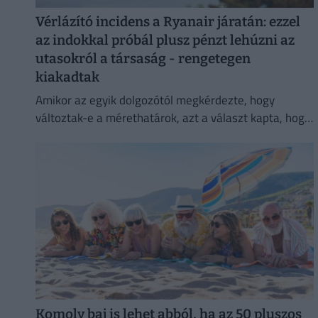
Vérlázító incidens a Ryanair járatán: ezzel
az indokkal próbál plusz pénzt lehúzni az
utasokról a társaság - rengetegen
kiakadtak
Amikor az egyik dolgozótól megkérdezte, hogy
változtak-e a mérethatárok, azt a választ kapta, hogy
a szabályok változatlanok, de a betartatásuk
szigorúbbá vált.
Komoly baj is lehet abból, ha az 50 pluszos