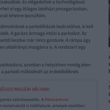
bizakodóak, és elégedettek a technológiával.
rhet el egy átlagos lakóházi pincegarázsban,
it lehetne bezsúfolni.
 álmodnának a parkolóházak bejáratához, ki kell
ödik. A garázs önmaga intézi a parkolást. Az
 onnantól kezdve már nincs gondunk. A rámpa úgy
s oldalirányú mozgásra is. A rendszert egy
2
atkozásra, azonban a helyszínen mindig jelen
zza a parkoló működését az érdeklődőknek.
2
ÉGES! MEGÉRI VÁLTANI!
gyenes számlavezetés. A
Pénzcentrum
n konstrukciót is találhatunk, amelyek esetében