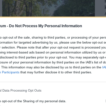
rum -
Do Not Process My Personal Information
to opt-out of the sale, sharing to third parties, or processing of your per
formation for targeted advertising by us, please use the below opt-out s
r selection. Please note that after your opt-out request is processed y
Robban a NAV bírságbombája a Balatonnál:
eing interest-based ads based on personal information utilized by us or
akár kétmilliós büntetést is kaphatnak a
disclosed to third parties prior to your opt-out. You may separately opt-
losure of your personal information by third parties on the IAB’s list of
trükközők
. This information may also be disclosed by us to third parties on the
IA
A NAV eddig 1480 ellenőrzést végzett a turisztikailag
Participants
that may further disclose it to other third parties.
frekventált területen a Balatonnál, ebből 316 esetben
tárt fel szabálytalanságot.
l Data Processing Opt Outs
o opt-out of the Sharing of my personal data.