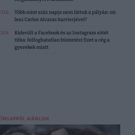
13:16
Több mint száz napja nem láttuk a pályán: mi
lesz Carlos Alcaraz karrierjével?
13:14
Kiderült a Facebook és az Instagram sötét
titka: felfoghatatlan büntetést fizet a cég a
gyerekek miatt
CÍMLAPRÓL AJÁNLJUK