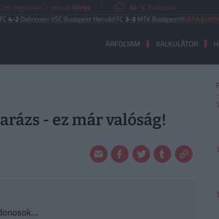
026. augusztus 7. péntek
Ibolya
34 °C
Budapest
ebreceni VSC
|
Budapest Honvéd FC
3-3
MTK Budapest
UEFA EURÓPA LIGA
ÁRFOLYAM
KALKULÁTOR
H
garázs - ez már valóság!
donosok...