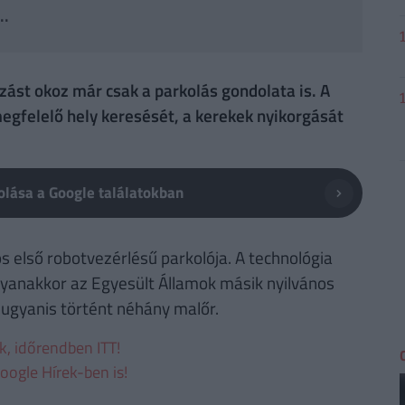
..
ást okoz már csak a parkolás gondolata is. A
megfelelő hely keresését, a kerekek nyikorgását
lása a Google találatokban
 első robotvezérlésű parkolója. A technológia
yanakkor az Egyesült Államok másik nyilvános
 ugyanis történt néhány malőr.
ek, időrendben ITT!
oogle Hírek-ben is!