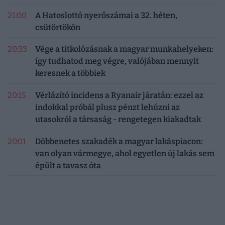
21:00
A Hatoslottó nyerőszámai a 32. héten,
csütörtökön
20:33
Vége a titkolózásnak a magyar munkahelyeken:
így tudhatod meg végre, valójában mennyit
keresnek a többiek
20:15
Vérlázító incidens a Ryanair járatán: ezzel az
indokkal próbál plusz pénzt lehúzni az
utasokról a társaság - rengetegen kiakadtak
20:01
Döbbenetes szakadék a magyar lakáspiacon:
van olyan vármegye, ahol egyetlen új lakás sem
épült a tavasz óta