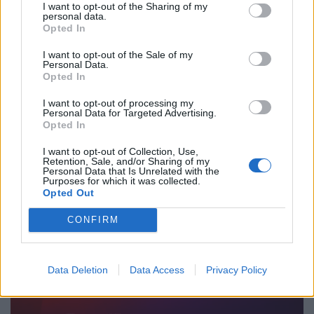
I want to opt-out of the Sharing of my
personal data.
Opted In
I want to opt-out of the Sale of my
Personal Data.
Friss! A Hatoslottó nyerőszámai a 31.
Opted In
játékhéten, vasárnap
I want to opt-out of processing my
Kihúzták a Hatoslottó 2026/31. heti, vasárnapi
Personal Data for Targeted Advertising.
Opted In
nyerőszámait. Lássuk, elvitte-e valaki a 710 millió
forintos főnyereményt!
I want to opt-out of Collection, Use,
Retention, Sale, and/or Sharing of my
Personal Data that Is Unrelated with the
Purposes for which it was collected.
Opted Out
CONFIRM
Data Deletion
Data Access
Privacy Policy