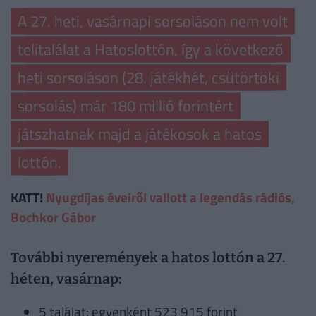
A 27. heti, vasárnapi sorsoláson nem volt
telitalálat a Hatoslottón, így a következő
heti sorsoláson (28. játékhét, csütörtöki
sorsolás) már 180 millió forintért
játszhatnak majd a játékosok a hatos
lottón.
KATT!
Nyugdíjas éveiről vallott a legendás rádiós,
Bochkor Gábor
További nyeremények a hatos lottón a 27.
héten, vasárnap:
5 találat: egyenként 523 915 forint