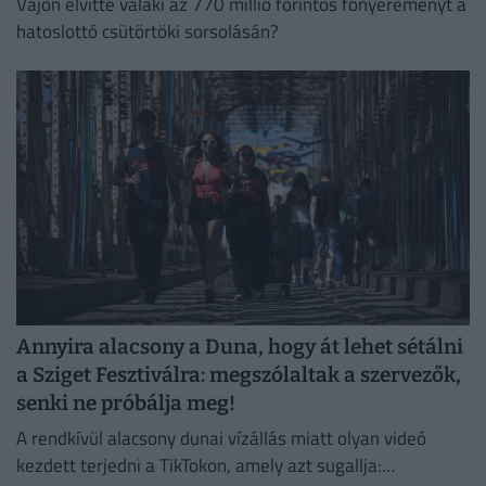
Vajon elvitte valaki az 770 millió forintos főnyereményt a
hatoslottó csütörtöki sorsolásán?
Annyira alacsony a Duna, hogy át lehet sétálni
a Sziget Fesztiválra: megszólaltak a szervezők,
senki ne próbálja meg!
A rendkívül alacsony dunai vízállás miatt olyan videó
kezdett terjedni a TikTokon, amely azt sugallja: