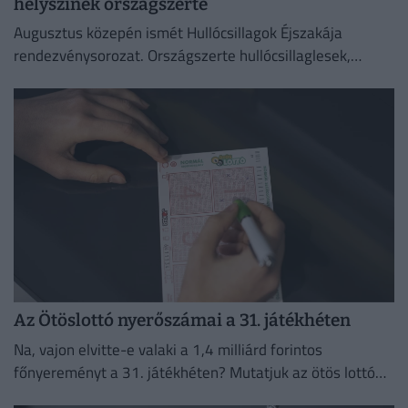
helyszínek országszerte
Augusztus közepén ismét Hullócsillagok Éjszakája
rendezvénysorozat. Országszerte hullócsillaglesek,
távcsöves bemutatók és különleges esti programok az
égbolt szerelmeseinek.
Az Ötöslottó nyerőszámai a 31. játékhéten
Na, vajon elvitte-e valaki a 1,4 milliárd forintos
főnyereményt a 31. játékhéten? Mutatjuk az ötös lottó
nyerőszámait és a nyereményeket!