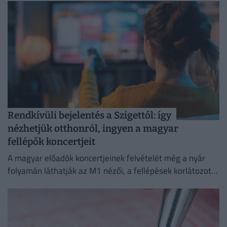
Rendkívüli bejelentés a Szigettől: így
nézhetjük otthonról, ingyen a magyar
fellépők koncertjeit
A magyar előadók koncertjeinek felvételét még a nyár
folyamán láthatják az M1 nézői, a fellépések korlátozott
ideig a Médiaklikken is visszanézhetők lesznek.