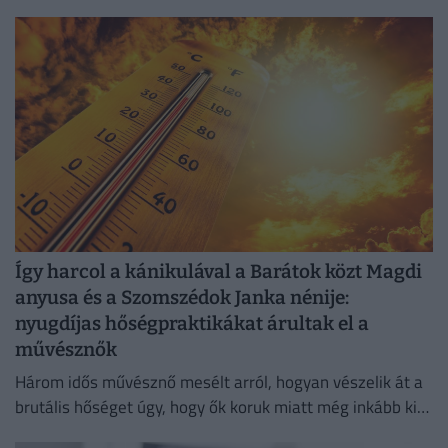
gyakorlatilag gyalog is át lehet jutni a Hajógyári-szigetre.
Így harcol a kánikulával a Barátok közt Magdi
anyusa és a Szomszédok Janka nénije:
nyugdíjas hőségpraktikákat árultak el a
művésznők
Három idős művésznő mesélt arról, hogyan vészelik át a
brutális hőséget úgy, hogy ők koruk miatt még inkább ki
vannak téve a brutális meleg hatásainak.