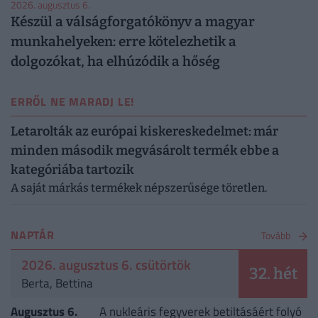
2026. augusztus 6.
Készül a válságforgatókönyv a magyar
munkahelyeken: erre kötelezhetik a
dolgozókat, ha elhúzódik a hőség
ERRŐL NE MARADJ LE!
Letarolták az európai kiskereskedelmet: már
minden második megvásárolt termék ebbe a
kategóriába tartozik
A saját márkás termékek népszerűsége töretlen.
NAPTÁR
Tovább
2026. augusztus 6. csütörtök
32. hét
Berta, Bettina
Augusztus 6.
A nukleáris fegyverek betiltásáért folyó