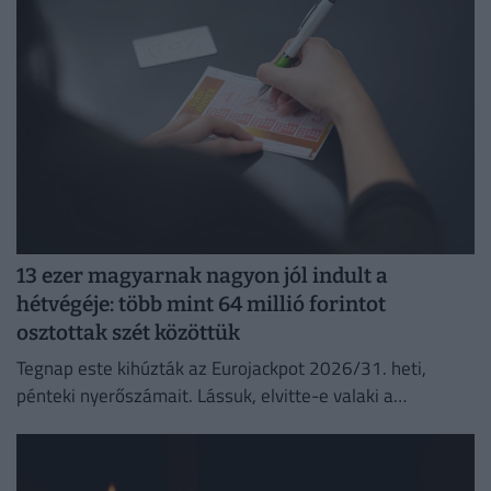
13 ezer magyarnak nagyon jól indult a
hétvégéje: több mint 64 millió forintot
osztottak szét közöttük
Tegnap este kihúzták az Eurojackpot 2026/31. heti,
pénteki nyerőszámait. Lássuk, elvitte-e valaki a
főnyereményt.