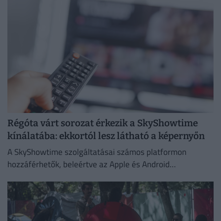
Régóta várt sorozat érkezik a SkyShowtime
kínálatába: ekkortól lesz látható a képernyőn
A SkyShowtime szolgáltatásai számos platformon
hozzáférhetők, beleértve az Apple és Android
okoseszközöket.