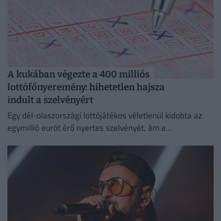
A kukában végezte a 400 milliós
lottófőnyeremény: hihetetlen hajsza
indult a szelvényért
Egy dél-olaszországi lottójátékos véletlenül kidobta az
egymillió eurót érő nyertes szelvényét, ám a
szemétszállítók kétnapos kutatás után megtalálták azt a
hulladékhegyben.