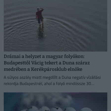
Drámai a helyzet a magyar folyókon:
Budapesttől Vácig tekert a Duna száraz
medrében a Kerékpárosklub elnöke
A súlyos aszály miatt megdőlt a Duna negatív vízállási
rekordja Budapestnél, ahol a folyó mindössze 30
centiméteres szinten áll.