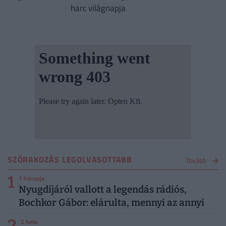
harc világnapja
SZÓRAKOZÁS LEGOLVASOTTABB
Tovább
1
1 hónapja
Nyugdíjáról vallott a legendás rádiós,
Bochkor Gábor: elárulta, mennyi az annyi
2
2 hete