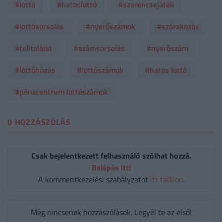
#lottó
#hatoslottó
#szerencsejáték
#lottósorsolás
#nyerőszámok
#szórakozás
#telitalálat
#számsorsolás
#nyerőszám
#lottóhúzás
#lottószámok
#hatos lottó
#pénzcentrum lottószámok
0 HOZZÁSZÓLÁS
Csak bejelentkezett felhasználó szólhat hozzá.
Belépés itt!
A kommentkezelési szabályzatot
itt találod
.
Még nincsenek hozzászólások. Legyél te az első!