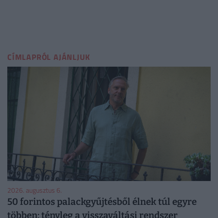
CÍMLAPRÓL AJÁNLJUK
2026. augusztus 6.
50 forintos palackgyűjtésből élnek túl egyre
többen: tényleg a visszaváltási rendszer