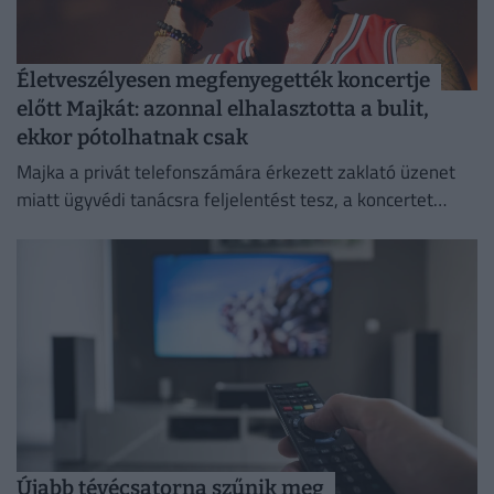
Életveszélyesen megfenyegették koncertje
előtt Majkát: azonnal elhalasztotta a bulit,
ekkor pótolhatnak csak
Majka a privát telefonszámára érkezett zaklató üzenet
miatt ügyvédi tanácsra feljelentést tesz, a koncertet
pedig csak a körülmények megnyugtató tisztázása után
pótolják.
Újabb tévécsatorna szűnik meg