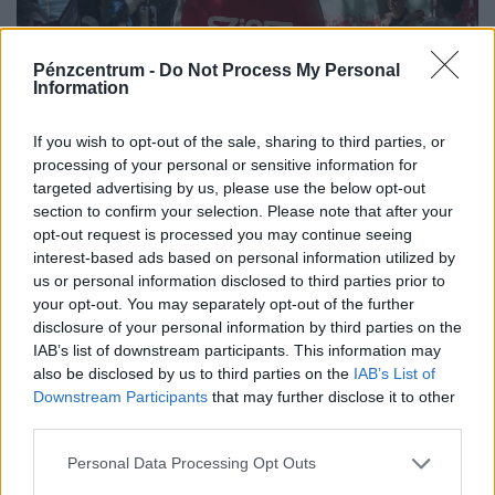
Pénzcentrum -
Do Not Process My Personal
Information
If you wish to opt-out of the sale, sharing to third parties, or
processing of your personal or sensitive information for
targeted advertising by us, please use the below opt-out
Megszólalt a Sziget az energiakrízisről: erre
section to confirm your selection. Please note that after your
számíthatnak idén a fesztiválozók
opt-out request is processed you may continue seeing
A szervezők szerint a Sziget akár teljesen saját
interest-based ads based on personal information utilized by
energiaellátással is működhet egy esetleges hálózati
us or personal information disclosed to third parties prior to
your opt-out. You may separately opt-out of the further
zavar esetén.
disclosure of your personal information by third parties on the
IAB’s list of downstream participants. This information may
also be disclosed by us to third parties on the
IAB’s List of
Downstream Participants
that may further disclose it to other
third parties.
Personal Data Processing Opt Outs