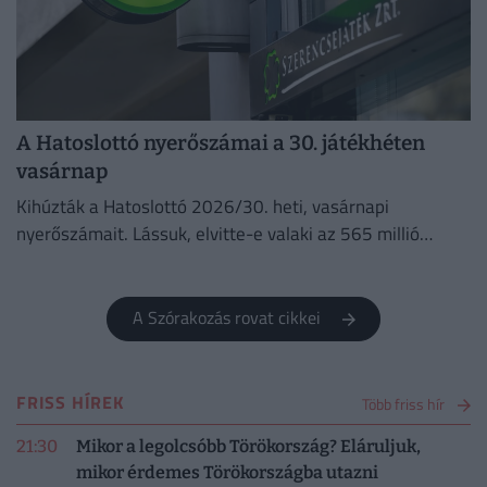
A Hatoslottó nyerőszámai a 30. játékhéten
vasárnap
Kihúzták a Hatoslottó 2026/30. heti, vasárnapi
nyerőszámait. Lássuk, elvitte-e valaki az 565 millió
forintos főnyereményt!
A Szórakozás rovat cikkei
FRISS HÍREK
Több friss hír
21:30
Mikor a legolcsóbb Törökország? Eláruljuk,
mikor érdemes Törökországba utazni