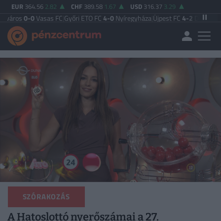
EUR
364.56
2.82
CHF
389.58
1.67
USD
316.37
3.29
Vasas FC
|
Győri ETO FC
4-0
Nyíregyháza
|
Újpest FC
4-2
Debreceni VSC
|
Budap
SZÓRAKOZÁS
A Hatoslottó nyerőszámai a 27.