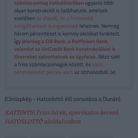
számlacsomag kalkulátorában
ugyanis több
olyan konstrukciót is találhatunk, amelyek
esetében
az alapdíj, és a fontosabb
szolgáltatások is ingyenesek
lehetnek. Nemrég
három pénzintézet is komoly akciókat hirdetett,
így
jelenleg a CIB Bank, a Raiffeisen Bank,
valamint az UniCredit Bank konstrukcióival is
tízezreket spórolhatnak az ügyfelek
. Nézz szét
a friss számlacsomagok között, és
válts
pénzintézetet percek alatt
az otthonodból. (x)
(Címlapkép - Hatoslottó élő sorsolása a Dunán)
KATTINTS! Friss hírek, nyerőszám kereső
HATOSLOTTÓ aloldalunkon