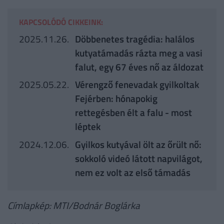
KAPCSOLÓDÓ CIKKEINK:
2025.11.26.
Döbbenetes tragédia: halálos
kutyatámadás rázta meg a vasi
falut, egy 67 éves nő az áldozat
2025.05.22.
Vérengző fenevadak gyilkoltak
Fejérben: hónapokig
rettegésben élt a falu - most
léptek
2024.12.06.
Gyilkos kutyával ölt az őrült nő:
sokkoló videó látott napvilágot,
nem ez volt az első támadás
Címlapkép: MTI/Bodnár Boglárka