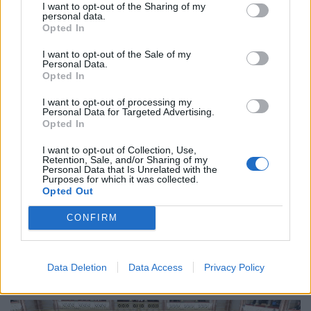
I want to opt-out of the Sharing of my
Budapesten.
personal data.
Opted In
I want to opt-out of the Sale of my
Personal Data.
Opted In
I want to opt-out of processing my
Personal Data for Targeted Advertising.
Opted In
I want to opt-out of Collection, Use,
Retention, Sale, and/or Sharing of my
Personal Data that Is Unrelated with the
Purposes for which it was collected.
Opted Out
Működik a legális áramtrükk: így spórolnak
tízezreket a legmelegebb napokon az élelmes
CONFIRM
magyarok
A nyári hőségben könnyen megugorhat a villanyszámla,
Data Deletion
Data Access
Privacy Policy
ha a háztartási gépeket és a klímát nem tudatosan
használjuk.