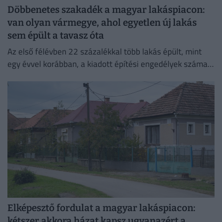
Döbbenetes szakadék a magyar lakáspiacon:
van olyan vármegye, ahol egyetlen új lakás
sem épült a tavasz óta
Az első félévben 22 százalékkal több lakás épült, mint
egy évvel korábban, a kiadott építési engedélyek száma
pedig még nagyobb, 29 százalékos ugrást mutatott
Elképesztő fordulat a magyar lakáspiacon:
kétszer akkora házat kapsz ugyanazért a