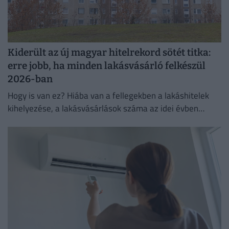
Kiderült az új magyar hitelrekord sötét titka:
erre jobb, ha minden lakásvásárló felkészül
2026-ban
Hogy is van ez? Hiába van a fellegekben a lakáshitelek
kihelyezése, a lakásvásárlások száma az idei évben
elmarad az előző években látott értékektől.