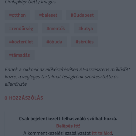
Címlapkép: Getty Images
#otthon
#baleset
#Budapest
#rendőrség
#mentők
#kutya
#közterület
#óbuda
#sérülés
#támadás
Ennek a cikknek az előkészítésében AI-asszisztens működött
közre, a végleges tartalmat újságírónk szerkesztette és
ellenőrizte.
0 HOZZÁSZÓLÁS
Csak bejelentkezett felhasználó szólhat hozzá.
Belépés itt!
A kommentkezelési szabályzatot
itt találod
.