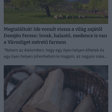
Megtaláltuk! Ide vonult vissza a világ zajától
Demjén Ferenc: lovak, halastó, medence is van
a Városliget méretű farmon
"Nekem az életemben, hogy egy ilyen helyen élhetek és
egy ilyen helyen pihenhetem ki magam, az nagyon sokat
számít. Lelki megnyugvást ad; visszaköltöztem a
természetbe."