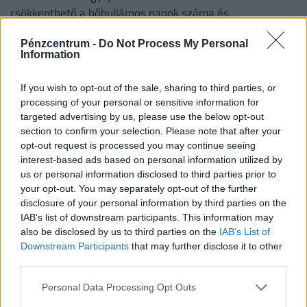
csökkenthető a hőhullámos napok száma és
mérsékelhető a légkondicionálás iránti igény.
Pénzcentrum -
Do Not Process My Personal
Information
If you wish to opt-out of the sale, sharing to third parties, or
processing of your personal or sensitive information for
targeted advertising by us, please use the below opt-out
section to confirm your selection. Please note that after your
opt-out request is processed you may continue seeing
interest-based ads based on personal information utilized by
us or personal information disclosed to third parties prior to
your opt-out. You may separately opt-out of the further
disclosure of your personal information by third parties on the
Új módszerrel fosztják ki a gyanútlan
IAB’s list of downstream participants. This information may
lakástulajdonosokat: 600 milliós
also be disclosed by us to third parties on the
IAB’s List of
csalássorozatot állítottak meg az utolsó
Downstream Participants
that may further disclose it to other
third parties.
pillanatban
A nyomozás adatai szerint a bűncselekmény-sorozat már
Personal Data Processing Opt Outs
legalább 25 ingatlant érint Csömörön, Szadán és