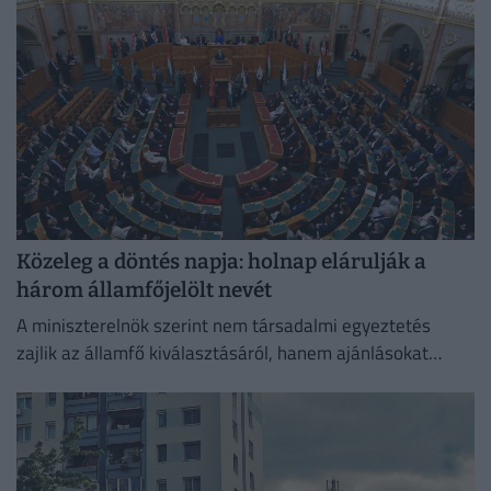
Közeleg a döntés napja: holnap elárulják a
három államfőjelölt nevét
A miniszterelnök szerint nem társadalmi egyeztetés
zajlik az államfő kiválasztásáról, hanem ajánlásokat
kértek, és a folyamat a végéhez közeledik.