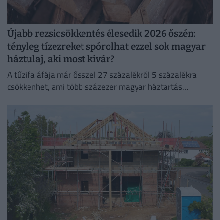
Újabb rezsicsökkentés élesedik 2026 őszén:
tényleg tízezreket spórolhat ezzel sok magyar
háztulaj, aki most kivár?
A tűzifa áfája már ősszel 27 százalékról 5 százalékra
csökkenhet, ami több százezer magyar háztartás
számára jelenthet könnyebbséget.