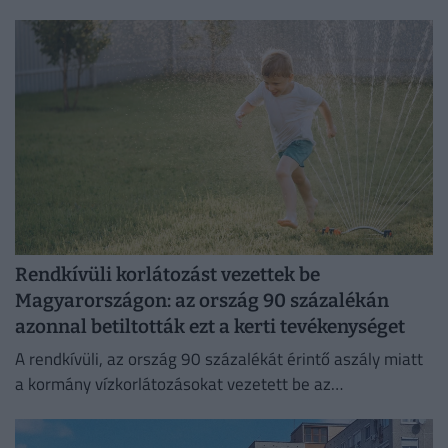
okozó baktériumok gyorsabb szaporodásának is kedvez.
Rendkívüli korlátozást vezettek be
Magyarországon: az ország 90 százalékán
azonnal betiltották ezt a kerti tevékenységet
A rendkívüli, az ország 90 százalékát érintő aszály miatt
a kormány vízkorlátozásokat vezetett be az
ivóvízhálózaton a folyamatos lakossági ellátás
biztosítása érdekében.