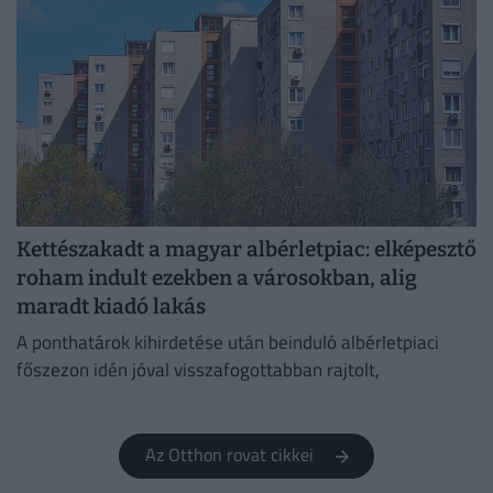
Kettészakadt a magyar albérletpiac: elképesztő
roham indult ezekben a városokban, alig
maradt kiadó lakás
A ponthatárok kihirdetése után beinduló albérletpiaci
főszezon idén jóval visszafogottabban rajtolt,
Az Otthon rovat cikkei