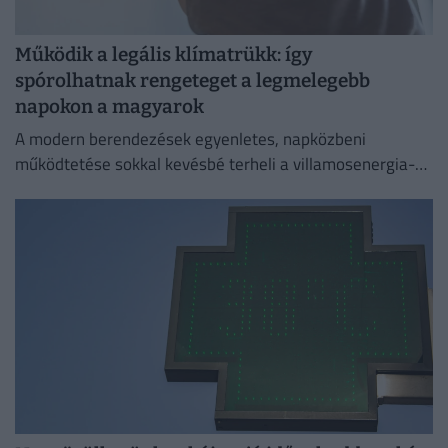
Működik a legális klímatrükk: így
spórolhatnak rengeteget a legmelegebb
napokon a magyarok
A modern berendezések egyenletes, napközbeni
működtetése sokkal kevésbé terheli a villamosenergia-
hálózatot, mint a felmelegedett lakások esti hűtése.