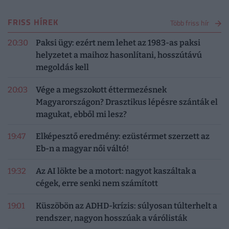
FRISS HÍREK
Több friss hír
20:30
Paksi ügy: ezért nem lehet az 1983-as paksi
helyzetet a maihoz hasonlítani, hosszútávú
megoldás kell
20:03
Vége a megszokott éttermezésnek
Magyarországon? Drasztikus lépésre szánták el
magukat, ebből mi lesz?
19:47
Elképesztő eredmény: ezüstérmet szerzett az
Eb-n a magyar női váltó!
19:32
Az AI lökte be a motort: nagyot kaszáltak a
cégek, erre senki nem számított
19:01
Küszöbön az ADHD-krízis: súlyosan túlterhelt a
rendszer, nagyon hosszúak a várólisták