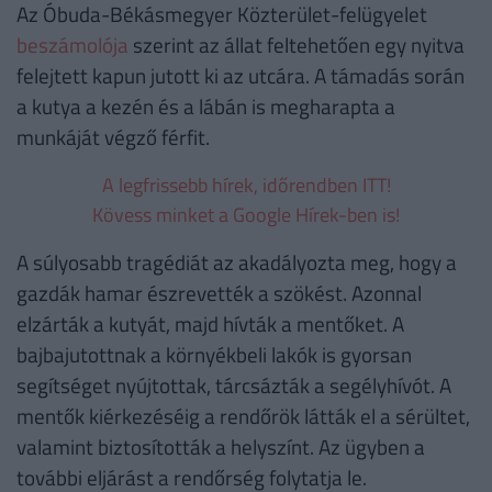
Az Óbuda-Békásmegyer Közterület-felügyelet
beszámolója
szerint az állat feltehetően egy nyitva
felejtett kapun jutott ki az utcára. A támadás során
a kutya a kezén és a lábán is megharapta a
munkáját végző férfit.
A legfrissebb hírek, időrendben ITT!
Kövess minket a Google Hírek-ben is!
A súlyosabb tragédiát az akadályozta meg, hogy a
gazdák hamar észrevették a szökést. Azonnal
elzárták a kutyát, majd hívták a mentőket. A
bajbajutottnak a környékbeli lakók is gyorsan
segítséget nyújtottak, tárcsázták a segélyhívót. A
mentők kiérkezéséig a rendőrök látták el a sérültet,
valamint biztosították a helyszínt. Az ügyben a
további eljárást a rendőrség folytatja le.