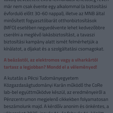
már nem csak évente egy alkalommal (a biztosítási
évforduló előtt 30-60 nappal), illetve az MNB által
minősített fogyasztóbarát otthonbiztosítások
(MFO) esetében negyedévente lehet kedvezőbbre
cserélni a meglévő lakásbiztosítást, a tavaszi
biztosítási kampány alatt ismét felmérhetjük a
kínálatot, a díjakat és a szolgáltatási csomagokat.
A beázástól, az elektromos vagy a viharkártól
tartasz a legjobban? Mondd el a véleményed!
A kutatás a Pécsi Tudományegyetem
Közgazdaságtudományi Karán működő the CoRe
lab-bel együttműködve készül, az eredményeiről a
Pénzcentrumon megjelenő cikkekben folyamatosan
beszámolunk majd. A kérdőív anonim és önkéntes, a