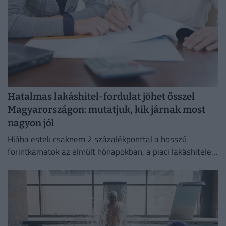
Hatalmas lakáshitel-fordulat jöhet ősszel
Magyarországon: mutatjuk, kik járnak most
nagyon jól
Hiába estek csaknem 2 százalékponttal a hosszú
forintkamatok az elmúlt hónapokban, a piaci lakáshitelek
átlagkamata egyelőre alig mozdult.