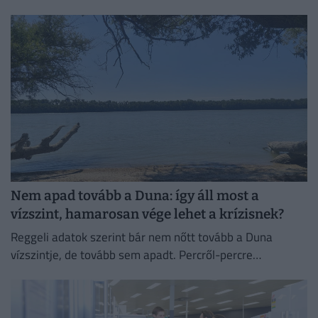
csapadékra egyáltalán nem lehet számítani.
Nem apad tovább a Duna: így áll most a
vízszint, hamarosan vége lehet a krízisnek?
Reggeli adatok szerint bár nem nőtt tovább a Duna
vízszintje, de tovább sem apadt. Percről-percre
cikkünkben egész nap követjük a vízállást és mindent,
ami az...