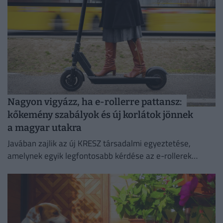
Nagyon vigyázz, ha e-rollerre pattansz:
kőkemény szabályok és új korlátok jönnek
a magyar utakra
Javában zajlik az új KRESZ társadalmi egyeztetése,
amelynek egyik legfontosabb kérdése az e-rollerek
használatának szabályozása, beleértve a
sebességhatárokat, a korhatárt és a kötelező
sisakviselést.