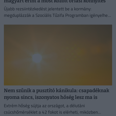
magyart érint a most közölt óriási könnyítés
Újabb rezsiintézkedést jelentett be a kormány:
megduplázzák a Szociális Tűzifa Programban igényelhető
famennyiséget és az erre fordított költségvetési keretet.
Nem szűnik a pusztító kánikula: csapadéknak
nyoma sincs, iszonyatos hőség lesz ma is
Extrém hőség sújtja az országot, a délutáni
csúcshőmérséklet a 42 fokot is elérheti, miközben