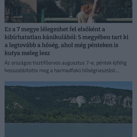
Ez a 7 megye lélegezhet fel elsőként a
kibírhatatlan kánikulából: 5 megyében tart ki
a legtovább a hőség, ahol még pénteken is
kutya meleg lesz
Az országos tisztifőorvos augusztus 7-e, péntek éjfélig
hosszabbította meg a harmadfokú hőségriasztást
Magyarország teljes területére. Néhol már hamarabb
fellélegezhetünk.