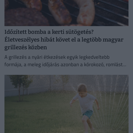
Időzített bomba a kerti sütögetés?
Életveszélyes hibát követ el a legtöbb magyar
grillezés közben
A grillezés a nyári étkezések egyik legkedveltebb
formája, a meleg időjárás azonban a kórokozó, romlást
okozó baktériumok gyorsabb szaporodásának is kedvez.