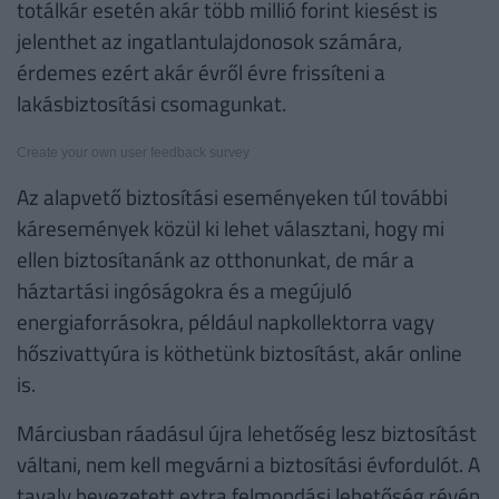
totálkár esetén akár több millió forint kiesést is
jelenthet az ingatlantulajdonosok számára,
érdemes ezért akár évről évre frissíteni a
lakásbiztosítási csomagunkat.
Create your own user feedback survey
Az alapvető biztosítási eseményeken túl további
káresemények közül ki lehet választani, hogy mi
ellen biztosítanánk az otthonunkat, de már a
háztartási ingóságokra és a megújuló
energiaforrásokra, például napkollektorra vagy
hőszivattyúra is köthetünk biztosítást, akár online
is.
Márciusban ráadásul újra lehetőség lesz biztosítást
váltani, nem kell megvárni a biztosítási évfordulót. A
tavaly bevezetett extra felmondási lehetőség révén