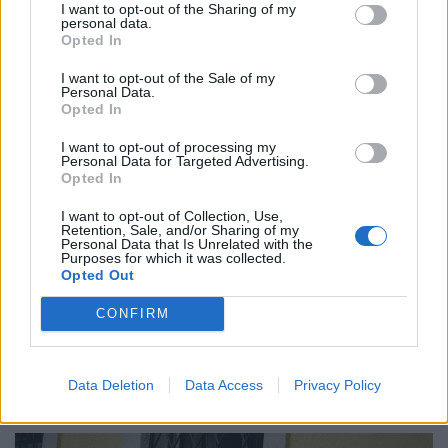
I want to opt-out of the Sharing of my
personal data.
Opted In
I want to opt-out of the Sale of my
Personal Data.
Opted In
I want to opt-out of processing my
Personal Data for Targeted Advertising.
Opted In
I want to opt-out of Collection, Use,
Retention, Sale, and/or Sharing of my
Personal Data that Is Unrelated with the
Purposes for which it was collected.
Opted Out
Már a honvédség szállítja a vizet a magyar
családoknak: pengeélen táncol az ellátás, jön a
CONFIRM
szigorú korlátozás
Bár Szentendrén már helyreállt az ivóvíz-szolgáltatás, a
Data Deletion
Data Access
Privacy Policy
térségben továbbra is kritikus a helyzet a Duna rendkívül
alacsony vízállása miatt.