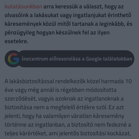
kutatásunkban
arra keressük a választ, hogy az
olvasóink a lakásukat vagy ingatlanjukat érinthető
káresemények közül mitől tartanak a leginkább, és
pénzügyileg hogyan készülnek fel az ilyen
esetekre.
Pénzcentrum előresorolása a Google találatokban
A lakásbiztosítással rendelkezők közel harmada 10
éve vagy még annál is régebben módosította
szerződését, vagyis azoknak az ingatlanoknak a
biztosítása nem a megfelelő értékre szól. Ez azt
jelenti, hogy ha valamilyen váratlan káresemény
történne az ingatlanban, a biztosító nem fedezné a
teljes kárértéket, ami jelentős biztosítási kockázat,