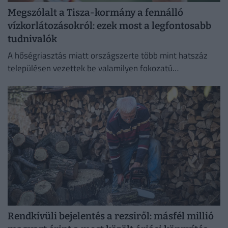
Megszólalt a Tisza-kormány a fennálló
vízkorlátozásokról: ezek most a legfontosabb
tudnivalók
A hőségriasztás miatt országszerte több mint hatszáz
településen vezettek be valamilyen fokozatú
vízkorlátozást.
Rendkívüli bejelentés a rezsiről: másfél millió