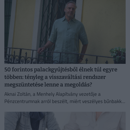
50 forintos palackgyűjtésből élnek túl egyre
többen: tényleg a visszaváltási rendszer
megszüntetése lenne a megoldás?
Aknai Zoltán, a Menhely Alapítvány vezetője a
Pénzcentrumnak arról beszélt, miért veszélyes bűnbakká
tenni a hajléktalan embereket,