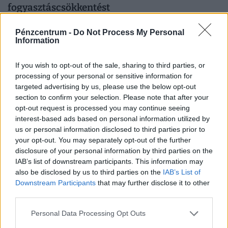
fogyasztáscsökkentést
Magyar Péter friss Facebook‑posztja szerint már kilenc
Pénzcentrum -
Do Not Process My Personal
centire vagyunk a Duna vasárnapi mélypontjától.
Information
If you wish to opt-out of the sale, sharing to third parties, or
processing of your personal or sensitive information for
targeted advertising by us, please use the below opt-out
section to confirm your selection. Please note that after your
opt-out request is processed you may continue seeing
interest-based ads based on personal information utilized by
us or personal information disclosed to third parties prior to
your opt-out. You may separately opt-out of the further
disclosure of your personal information by third parties on the
IAB’s list of downstream participants. This information may
also be disclosed by us to third parties on the
IAB’s List of
Downstream Participants
that may further disclose it to other
Nem csökken tovább a Duna vízszintje,
third parties.
fordulópont jöhet a vízhelyzetben
Paksnál továbbra is rendkívül alacsony a Duna vízszintje,
Personal Data Processing Opt Outs
a folyó –131 centiméteren áll.