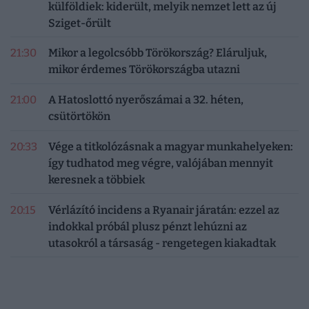
külföldiek: kiderült, melyik nemzet lett az új
Sziget-őrült
21:30
Mikor a legolcsóbb Törökország? Eláruljuk,
mikor érdemes Törökországba utazni
21:00
A Hatoslottó nyerőszámai a 32. héten,
csütörtökön
20:33
Vége a titkolózásnak a magyar munkahelyeken:
így tudhatod meg végre, valójában mennyit
keresnek a többiek
20:15
Vérlázító incidens a Ryanair járatán: ezzel az
indokkal próbál plusz pénzt lehúzni az
utasokról a társaság - rengetegen kiakadtak