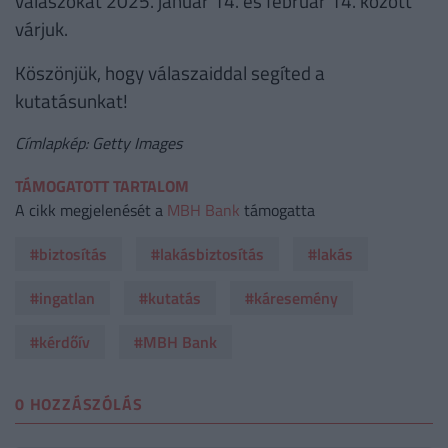
válaszokat 2025. január 14. és február 14. között
várjuk.
Köszönjük, hogy válaszaiddal segíted a
kutatásunkat!
Címlapkép: Getty Images
TÁMOGATOTT TARTALOM
A cikk megjelenését a
MBH Bank
támogatta
#biztosítás
#lakásbiztosítás
#lakás
#ingatlan
#kutatás
#káresemény
#kérdőív
#MBH Bank
0 HOZZÁSZÓLÁS