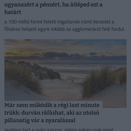
ugyanazért a pénzért, ha átléped ezt a
határt
a 100 millió forint feletti ingatlanok iránti kereslet a
főváros helyett egyre inkább az agglomeráció felé fordul.
Már nem működik a régi last minute
trükk: durván ráfázhat, aki az utolsó
pillanatig vár a nyaralással
Javában tart a nyári szezon, mégis sokan csak most