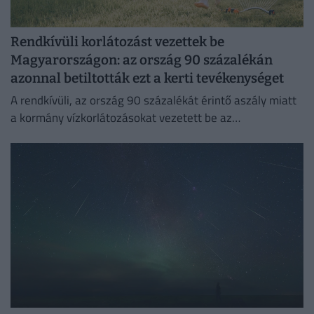
Rendkívüli korlátozást vezettek be
Magyarországon: az ország 90 százalékán
azonnal betiltották ezt a kerti tevékenységet
A rendkívüli, az ország 90 százalékát érintő aszály miatt
a kormány vízkorlátozásokat vezetett be az
ivóvízhálózaton a folyamatos lakossági ellátás
biztosítása érdekében.