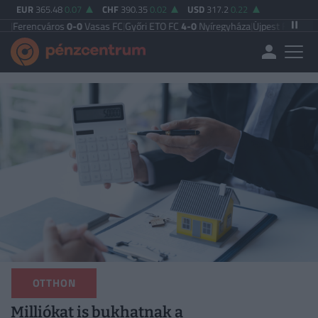
EUR
365.48
0.07
CHF
390.35
0.02
USD
317.2
0.22
áros
0-0
Vasas FC
|
Győri ETO FC
4-0
Nyíregyháza
|
Újpest FC
4-2
Debreceni VS
OTTHON
Milliókat is bukhatnak a