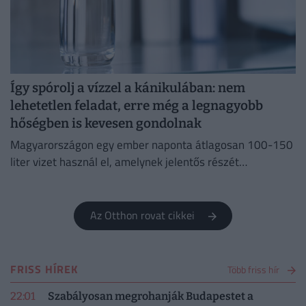
Így spórolj a vízzel a kánikulában: nem
lehetetlen feladat, erre még a legnagyobb
hőségben is kevesen gondolnak
Magyarországon egy ember naponta átlagosan 100-150
liter vizet használ el, amelynek jelentős részét
feleslegesen pazaroljuk el ivóvíz minőségű vezetékes
vízből.
Az Otthon rovat cikkei
FRISS HÍREK
Több friss hír
22:01
Szabályosan megrohanják Budapestet a