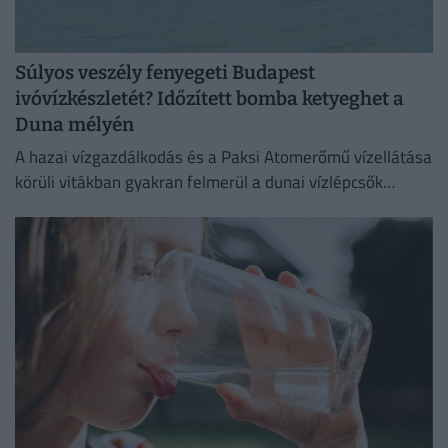
Súlyos veszély fenyegeti Budapest
ivóvízkészletét? Időzített bomba ketyeghet a
Duna mélyén
A hazai vízgazdálkodás és a Paksi Atomerőmű vízellátása
körüli vitákban gyakran felmerül a dunai vízlépcsők
megépítése, ám a támogatók és az ellenzők egyaránt fél
évszázados,...