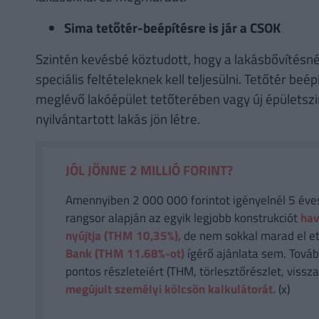
Sima tetőtér-beépítésre is jár a CSOK
Szintén kevésbé köztudott, hogy a lakásbővítésnél
speciális feltételeknek kell teljesülni. Tetőtér be
meglévő lakóépület tetőterében vagy új épületszint
nyilvántartott lakás jön létre.
JÓL JÖNNE 2 MILLIÓ FORINT?
Amennyiben 2 000 000 forintot igényelnél 5 éves 
rangsor alapján az egyik legjobb konstrukciót
hav
nyújtja (THM 10,35%),
de nem sokkal marad el et
Bank (THM 11.68%-ot)
ígérő ajánlata sem. Tovább
pontos részleteiért (THM, törlesztőrészlet, vissza
megújult személyi kölcsön kalkulátorát.
(x)