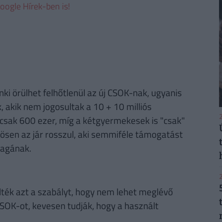
oogle Hírek-ben is!
ki örülhet felhőtlenül az új CSOK-nak, ugyanis
, akik nem jogosultak a 10 + 10 milliós
2
sak 600 ezer, míg a kétgyermekesek is "csak"
nösen az jár rosszul, aki semmiféle támogatást
magának.
2
lték azt a szabályt, hogy nem lehet meglévő
CSOK-ot, kevesen tudják, hogy a használt