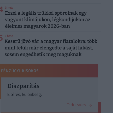
4
3 hete
Ezzel a legális trükkel spórolnak egy
vagyont klímájukon, légkondijukon az
élelmes magyarok 2026-ban
5
2 hete
Keserű jövő vár a magyar fiatalokra: több
mint felük már elengedte a saját lakást,
sosem engedhetik meg maguknak
PÉNZÜGYI KISOKOS
Diszparítás
Eltérés, különbség.
Több kisokos