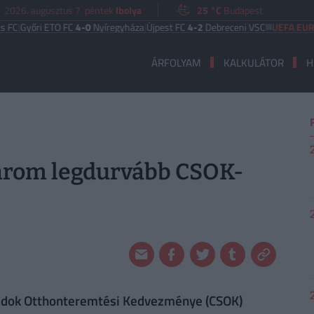
2026. augusztus 7. péntek
Ibolya
25 °C
Budapest
őri ETO FC
4-0
Nyíregyháza
|
Újpest FC
4-2
Debreceni VSC
UEFA EURÓPA LI
ÁRFOLYAM
KALKULÁTOR
H
három legdurvább CSOK-
ládok Otthonteremtési Kedvezménye (CSOK)