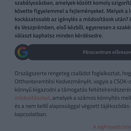
szabályozásban, amelyek között komoly szigorítá
követte figyelemmel a fejleményeket. Melyek a l
kockázatosabb az igénylés a módosítások után? A
és Veszprémben, első kézből, egyenesen a szakér
választ kaphatsz minden kérdésedre.
Pénzcentrum előresoro
Országszerte rengeteg családot foglalkoztat, hog
Otthonteremtési Kedvezményét, vagyis a CSOK-ot
könnyű kiigazodni a támogatás feltételrendszeré
módosításokat
, amelyek a számos könnyítés melle
és a nem kellő alapossággal végzett tájékozódás m
kapcsolatban.
A legfrissebb hír