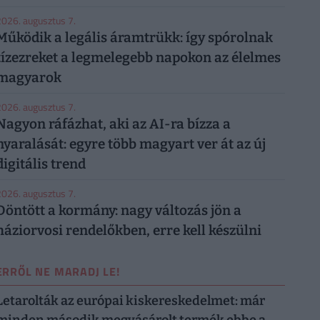
026. augusztus 7.
Működik a legális áramtrükk: így spórolnak
tízezreket a legmelegebb napokon az élelmes
magyarok
026. augusztus 7.
Nagyon ráfázhat, aki az AI-ra bízza a
nyaralását: egyre több magyart ver át az új
digitális trend
026. augusztus 7.
Döntött a kormány: nagy változás jön a
háziorvosi rendelőkben, erre kell készülni
ERRŐL NE MARADJ LE!
Letarolták az európai kiskereskedelmet: már
minden második megvásárolt termék ebbe a