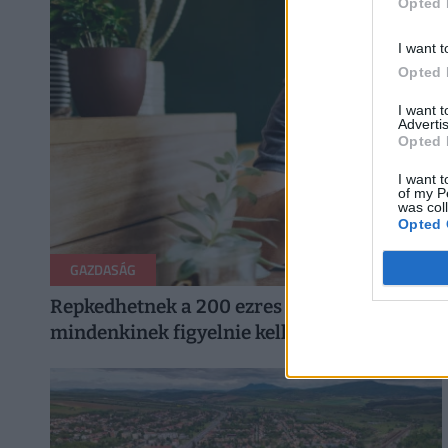
Opted 
I want t
Opted 
I want 
Advertis
Opted 
I want t
of my P
was col
Opted 
GAZDASÁG
Repkedhetnek a 200 ezres bírságok a Balatonná
mindenkinek figyelnie kell az idei nyáron