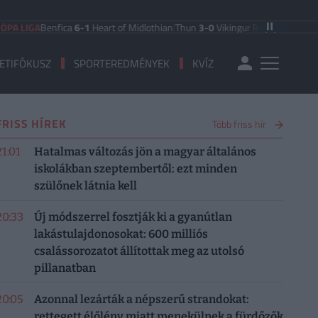
GA
Benfica
6-1
Heart of Midlothian
|
Thun
3-0
Vikingur Reykjavik
|
PAOK Salonik
ETIFÓKUSZ
SPORTEREDMÉNYEK
KVÍZ
FRISS HÍREK
Több friss hír
21:01
Hatalmas változás jön a magyar általános
iskolákban szeptembertől: ezt minden
szülőnek látnia kell
20:33
Új módszerrel fosztják ki a gyanútlan
lakástulajdonosokat: 600 milliós
csalássorozatot állítottak meg az utolsó
pillanatban
20:05
Azonnal lezárták a népszerű strandokat:
rettegett élőlény miatt menekülnek a fürdőzők