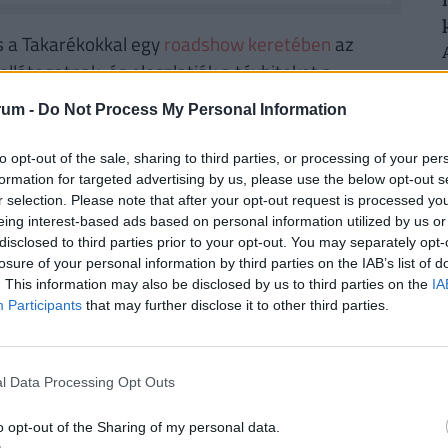
s a Takarékokkal egy
roadshow keretében
az
átogatnak, és eloszlatják a tévhiteket a
s
Tatabánya
lesz, április 4-én, hétfőn, majd
rum -
Do Not Process My Personal Information
 kedden. A helyszínen lehetőség lesz személyes
to opt-out of the sale, sharing to third parties, or processing of your per
formation for targeted advertising by us, please use the below opt-out s
es, de online regisztrációhoz kötött
r selection. Please note that after your opt-out request is processed y
eing interest-based ads based on personal information utilized by us or
disclosed to third parties prior to your opt-out. You may separately opt-
ítások
losure of your personal information by third parties on the IAB’s list of
. This information may also be disclosed by us to third parties on the
IA
Participants
that may further disclose it to other third parties.
l Data Processing Opt Outs
o opt-out of the Sharing of my personal data.