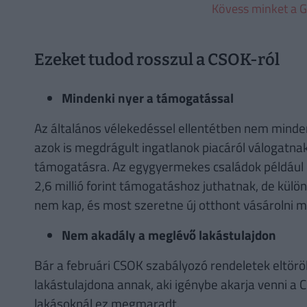
Kövess minket a G
Ezeket tudod rosszul a CSOK-ról
Mindenki nyer a támogatással
Az általános vélekedéssel ellentétben nem minden
azok is megdrágult ingatlanok piacáról válogatnak
támogatásra. Az egygyermekes családok például c
2,6 millió forint támogatáshoz juthatnak, de külö
nem kap, és most szeretne új otthont vásárolni 
Nem akadály a meglévő lakástulajdon
Bár a februári CSOK szabályozó rendeletek eltörö
lakástulajdona annak, aki igénybe akarja venni a 
lakásoknál ez megmaradt.