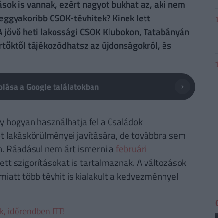
sok is vannak, ezért nagyot bukhat az, aki nem
eggyakoribb CSOK-tévhitek? Kinek lett
 jövő heti lakossági CSOK Klubokon, Tatabányán
tőktől tájékozódhatsz az újdonságokról, és
lása a Google találatokban
y hogyan használhatja fel a Családok
 lakáskörülményei javítására, de továbbra sem
n. Ráadásul nem árt ismerni a
februári
tt szigorításokat is tartalmaznak. A változások
iatt több tévhit is kialakult a kedvezménnyel
ek, időrendben ITT!