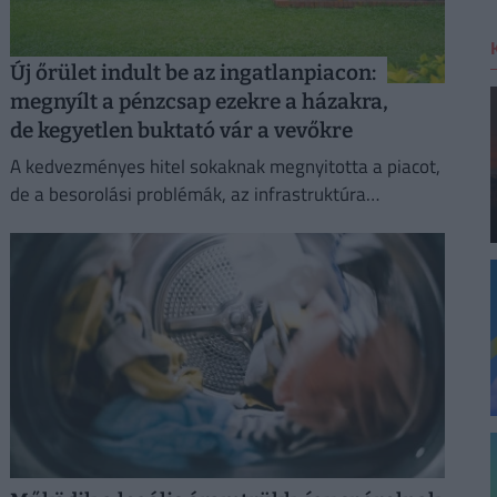
Új őrület indult be az ingatlanpiacon:
megnyílt a pénzcsap ezekre a házakra,
de kegyetlen buktató vár a vevőkre
A kedvezményes hitel sokaknak megnyitotta a piacot,
de a besorolási problémák, az infrastruktúra
hiányosságai és a banki szigor miatt a vásárlóknak
alaposan fel kell készülniük.