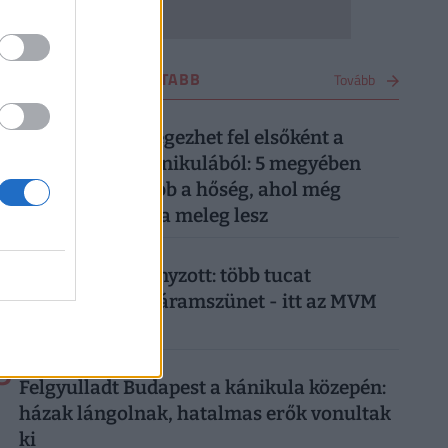
OTTHON LEGOLVASOTTABB
Tovább
1
2 napja
Ez a 7 megye lélegezhet fel elsőként a
kibírhatatlan kánikulából: 5 megyében
tart ki a legtovább a hőség, ahol még
pénteken is kutya meleg lesz
2
4 napja
Már csak ez hiányzott: több tucat
településen jön áramszünet - itt az MVM
teljes listája
3
1 hete
Felgyulladt Budapest a kánikula közepén:
házak lángolnak, hatalmas erők vonultak
ki