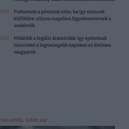
19:29
Futhatunk a pénzünk után, ha így utazunk
külföldre: súlyos csapdára figyelmeztetnek a
szakértők
18:57
Működik a legális áramtrükk: így spórolnak
tízezreket a legmelegebb napokon az élelmes
magyarok
CÍMLAPRÓL AJÁNLJUK