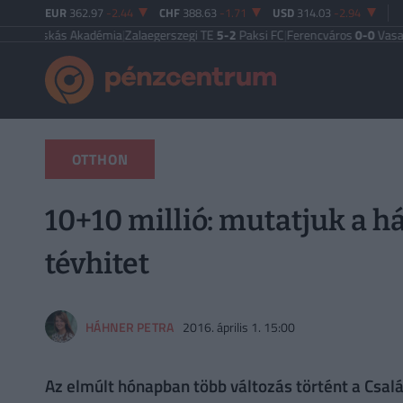
EUR
362.97
-2.44
CHF
388.63
-1.71
USD
314.03
-2.94
skás Akadémia
|
Zalaegerszegi TE
5-2
Paksi FC
|
Ferencváros
0-0
Vasas FC
|
Gy
OTTHON
10+10 millió: mutatjuk a 
tévhitet
HÁHNER PETRA
2016. április 1. 15:00
Az elmúlt hónapban több változás történt a Csa