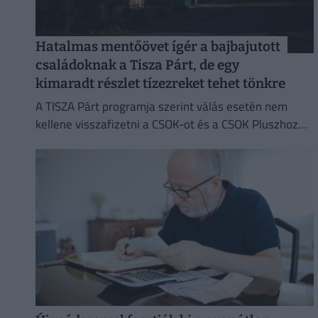
Hatalmas mentőövet ígér a bajbajutott
családoknak a Tisza Párt, de egy
kimaradt részlet tízezreket tehet tönkre
A TISZA Párt programja szerint válás esetén nem
kellene visszafizetni a CSOK-ot és a CSOK Pluszhoz
kapcsolódó kedvezményeket.