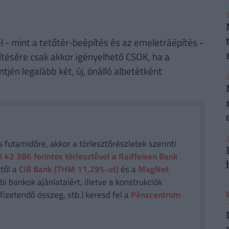
2
 - mint a tetőtér-beépítés és az emeletráépítés -
építésére csak akkor igényelhető CSOK, ha a
jén legalább két, új, önálló albetétként
2
2
futamidőre, akkor a törlesztőrészletek szerinti
i 42 386
forintos törlesztővel a Raiffeisen Bank
től a
CIB Bank (THM 11,29%-ot)
és a
MagNet
i bankok ajánlataiért, illetve a konstrukciók
fizetendő összeg, stb.) keresd fel a
Pénzcentrum