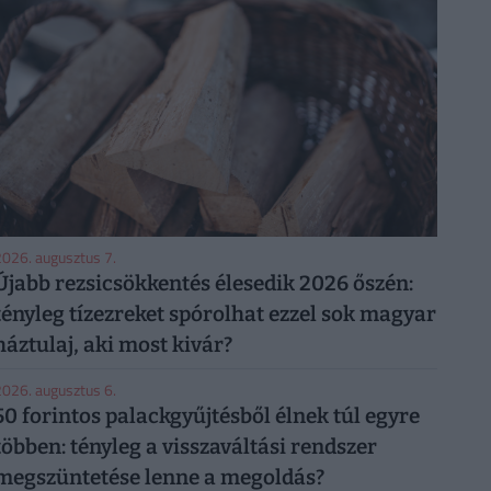
026. augusztus 7.
Újabb rezsicsökkentés élesedik 2026 őszén:
tényleg tízezreket spórolhat ezzel sok magyar
háztulaj, aki most kivár?
026. augusztus 6.
50 forintos palackgyűjtésből élnek túl egyre
többen: tényleg a visszaváltási rendszer
megszüntetése lenne a megoldás?