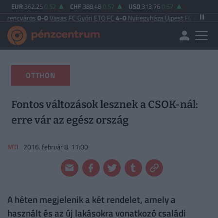
EUR
362.25
0.52
CHF
388.48
0.57
USD
313.76
0.67
s
0-0
Vasas FC
|
Győri ETO FC
4-0
Nyíregyháza
|
Újpest FC
4-2
Debreceni VSC
|
B
OTTHON
Fontos változások lesznek a CSOK-nál:
erre vár az egész ország
MTI
2016. február 8. 11:00
A héten megjelenik a két rendelet, amely a
használt és az új lakásokra vonatkozó családi