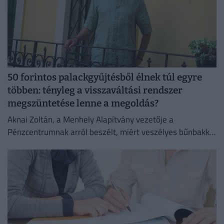
50 forintos palackgyűjtésből élnek túl egyre
többen: tényleg a visszaváltási rendszer
megszüntetése lenne a megoldás?
Aknai Zoltán, a Menhely Alapítvány vezetője a
Pénzcentrumnak arról beszélt, miért veszélyes bűnbakká
tenni a hajléktalan embereket,