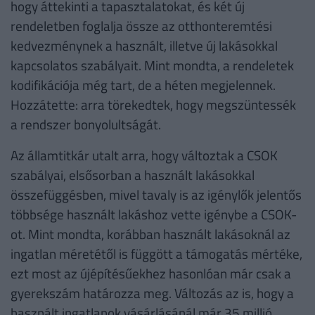
hogy áttekinti a tapasztalatokat, és két új
rendeletben foglalja össze az otthonteremtési
kedvezménynek a használt, illetve új lakásokkal
kapcsolatos szabályait. Mint mondta, a rendeletek
kodifikációja még tart, de a héten megjelennek.
Hozzátette: arra törekedtek, hogy megszüntessék
a rendszer bonyolultságát.
Az államtitkár utalt arra, hogy változtak a CSOK
szabályai, elsősorban a használt lakásokkal
összefüggésben, mivel tavaly is az igénylők jelentős
többsége használt lakáshoz vette igénybe a CSOK-
ot. Mint mondta, korábban használt lakásoknál az
ingatlan méretétől is függött a támogatás mértéke,
ezt most az újépítésűekhez hasonlóan már csak a
gyerekszám határozza meg. Változás az is, hogy a
használt ingatlanok vásárlásánál már 35 millió