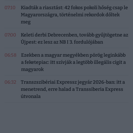
07:10
Kiadták a riasztást: 42 fokos pokoli hőség csap le
Magyarországra, történelmi rekordok dőltek
meg
07:00
Keleti derbi Debrecenben, tovább gyűjtögetne az
Újpest: ez lesz az NB I 3. fordulójában
06:58
Ezekben a magyar megyékben pörög leginkább
a feketepiac: itt szívják a legtöbb illegális cigit a
magyarok
06:32
Transzszibériai Expressz jegyár 2026-ban: itt a
menetrend, erre halad a Transsiberia Express
útvonala