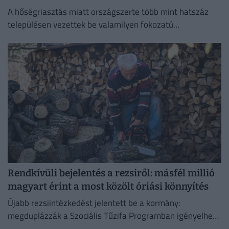
A hőségriasztás miatt országszerte több mint hatszáz
településen vezettek be valamilyen fokozatú
vízkorlátozást.
Rendkívüli bejelentés a rezsiről: másfél millió
magyart érint a most közölt óriási könnyítés
Újabb rezsiintézkedést jelentett be a kormány:
megduplázzák a Szociális Tűzifa Programban igényelhető
famennyiséget és az erre fordított költségvetési keretet.