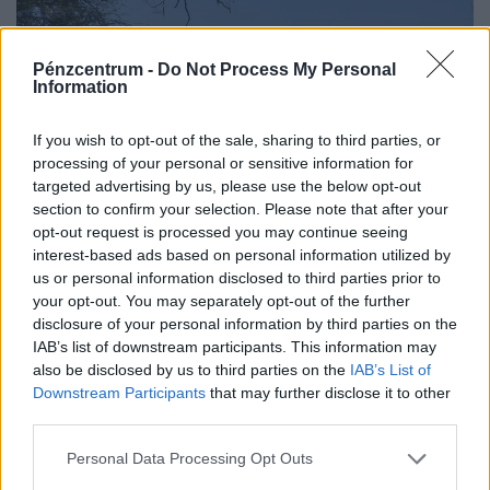
Pénzcentrum -
Do Not Process My Personal
Information
If you wish to opt-out of the sale, sharing to third parties, or
processing of your personal or sensitive information for
targeted advertising by us, please use the below opt-out
Nem apad tovább a Duna: így áll most a
section to confirm your selection. Please note that after your
opt-out request is processed you may continue seeing
vízszint, hamarosan vége lehet a krízisnek?
interest-based ads based on personal information utilized by
Reggeli adatok szerint bár nem nőtt tovább a Duna
us or personal information disclosed to third parties prior to
vízszintje, de tovább sem apadt. Percről-percre
your opt-out. You may separately opt-out of the further
cikkünkben egész nap követjük a vízállást és mindent,
disclosure of your personal information by third parties on the
IAB’s list of downstream participants. This information may
ami az...
also be disclosed by us to third parties on the
IAB’s List of
Downstream Participants
that may further disclose it to other
third parties.
Personal Data Processing Opt Outs