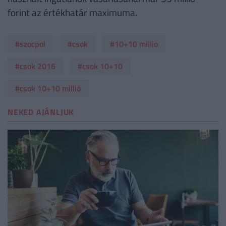
forint az értékhatár maximuma.
#szocpol
#csok
#10+10 millio
#csok 2016
#csok 10+10
#csok 10+10 millió
NEKED AJÁNLJUK