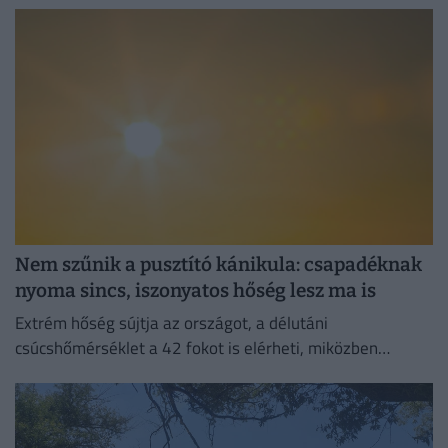
Nem szűnik a pusztító kánikula: csapadéknak
nyoma sincs, iszonyatos hőség lesz ma is
Extrém hőség sújtja az országot, a délutáni
csúcshőmérséklet a 42 fokot is elérheti, miközben
csapadékra egyáltalán nem lehet számítani.