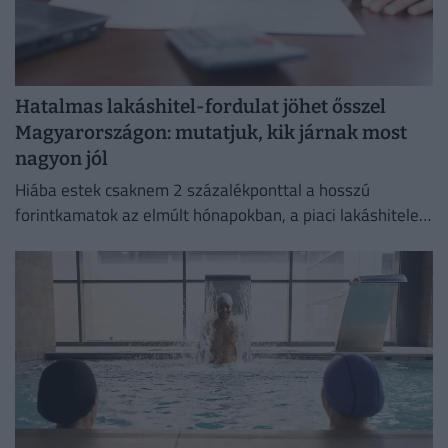
Hatalmas lakáshitel-fordulat jöhet ősszel
Magyarországon: mutatjuk, kik járnak most
nagyon jól
Hiába estek csaknem 2 százalékponttal a hosszú
forintkamatok az elmúlt hónapokban, a piaci lakáshitelek
átlagkamata egyelőre alig mozdult.