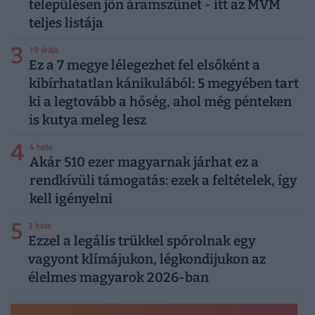
településen jön áramszünet - itt az MVM
teljes listája
3
19 órája
Ez a 7 megye lélegezhet fel elsőként a
kibírhatatlan kánikulából: 5 megyében tart
ki a legtovább a hőség, ahol még pénteken
is kutya meleg lesz
4
4 hete
Akár 510 ezer magyarnak járhat ez a
rendkívüli támogatás: ezek a feltételek, így
kell igényelni
5
3 hete
Ezzel a legális trükkel spórolnak egy
vagyont klímájukon, légkondijukon az
élelmes magyarok 2026-ban