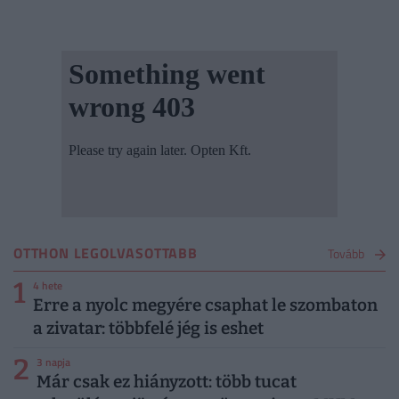
OTTHON LEGOLVASOTTABB
Tovább
1
4 hete
Erre a nyolc megyére csaphat le szombaton
a zivatar: többfelé jég is eshet
2
3 napja
Már csak ez hiányzott: több tucat