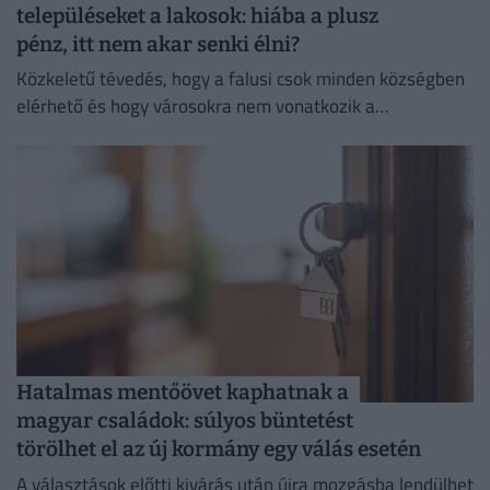
településeket a lakosok: hiába a plusz
pénz, itt nem akar senki élni?
Közkeletű tévedés, hogy a falusi csok minden községben
elérhető és hogy városokra nem vonatkozik a
kedvezmény.
Hatalmas mentőövet kaphatnak a
magyar családok: súlyos büntetést
törölhet el az új kormány egy válás esetén
A választások előtti kivárás után újra mozgásba lendülhet