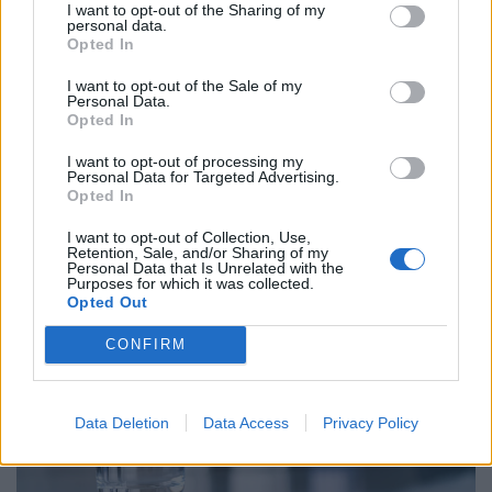
I want to opt-out of the Sharing of my
personal data.
Opted In
I want to opt-out of the Sale of my
Personal Data.
Opted In
Megbízhatóan működnek a kánikulában is?
Teszten a Samsung, LG, Bosch, Beko, Whirlpool
I want to opt-out of processing my
Personal Data for Targeted Advertising.
hűtőszekrényei
Opted In
Szerklead
I want to opt-out of Collection, Use,
Retention, Sale, and/or Sharing of my
Personal Data that Is Unrelated with the
Purposes for which it was collected.
Opted Out
CONFIRM
Data Deletion
Data Access
Privacy Policy