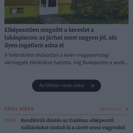
Elképesztően megnőtt a kereslet a
lakáspiacon: az járhat most nagyon jól, aki
ilyen ingatlant adna el
A fellendülést elsősorban a kelet-magyarországi
vármegyék élénkülése hajtotta, míg Budapesten a vevői
aktivitás lényegében stagnált.
Az Otthon rovat cikkei
FRISS HÍREK
Több friss hír
07:33
Rendkívüli döntés az Unióban: elképesztő
milliárdokat utaltak ki a zárolt orosz vagyonból