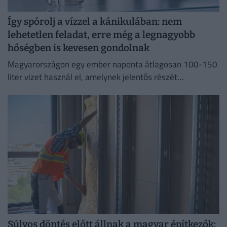
Így spórolj a vízzel a kánikulában: nem
lehetetlen feladat, erre még a legnagyobb
hőségben is kevesen gondolnak
Magyarországon egy ember naponta átlagosan 100-150
liter vizet használ el, amelynek jelentős részét
feleslegesen pazaroljuk el ivóvíz minőségű vezetékes
vízből.
Súlyos döntés előtt állnak a magyar építkezők: