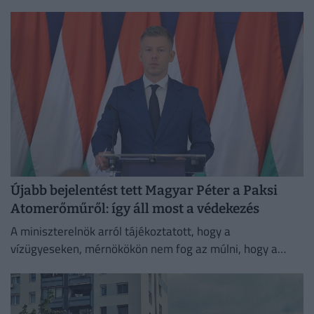
csőtörés nehezíti a vízellátást, és megszaporodtak a
bozóttüzek is.
Újabb bejelentést tett Magyar Péter a Paksi
Atomerőműről: így áll most a védekezés
A miniszterelnök arról tájékoztatott, hogy a
vízügyeseken, mérnökökön nem fog az múlni, hogy a
visszakapcsolás időben megtörténjen, de ez még ezen a
héten vélhetően nem...