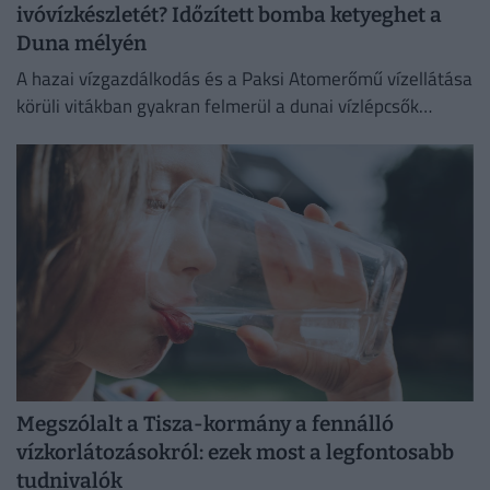
ivóvízkészletét? Időzített bomba ketyeghet a
Duna mélyén
A hazai vízgazdálkodás és a Paksi Atomerőmű vízellátása
körüli vitákban gyakran felmerül a dunai vízlépcsők
megépítése, ám a támogatók és az ellenzők egyaránt fél
évszázados,...
Megszólalt a Tisza-kormány a fennálló
vízkorlátozásokról: ezek most a legfontosabb
tudnivalók