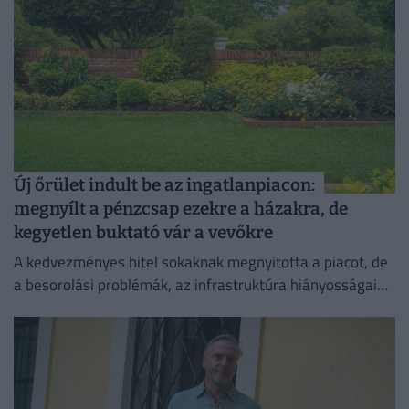
Új őrület indult be az ingatlanpiacon:
megnyílt a pénzcsap ezekre a házakra, de
kegyetlen buktató vár a vevőkre
A kedvezményes hitel sokaknak megnyitotta a piacot, de
a besorolási problémák, az infrastruktúra hiányosságai
és a banki szigor miatt a vásárlóknak alaposan fel kell
készülniük.