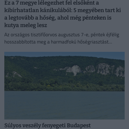
Ez a 7 megye lélegezhet fel elsőként a
kibírhatatlan kánikulából: 5 megyében tart ki
a legtovább a hőség, ahol még pénteken is
kutya meleg lesz
Az országos tisztifőorvos augusztus 7-e, péntek éjfélig
hosszabbította meg a harmadfokú hőségriasztást
Magyarország teljes területére. Néhol már hamarabb
fellélegezhetünk.
Súlyos veszély fenyegeti Budapest