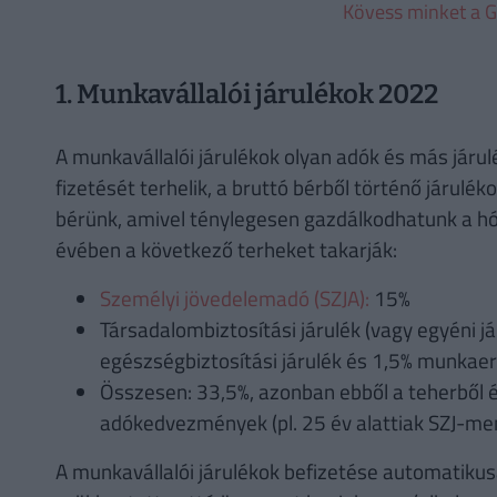
Kövess minket a G
1. Munkavállalói járulékok 2022
A munkavállalói járulékok olyan adók és más jár
fizetését terhelik, a bruttó bérből történő járul
bérünk, amivel ténylegesen gazdálkodhatunk a hó
évében a következő terheket takarják:
Személyi jövedelemadó (SZJA):
15%
Társadalombiztosítási járulék (vagy egyéni já
egészségbiztosítási járulék és 1,5% munkaerő
Összesen: 33,5%, azonban ebből a teherből 
adókedvezmények (pl. 25 év alattiak SZJ-me
A munkavállalói járulékok befizetése automatikusa