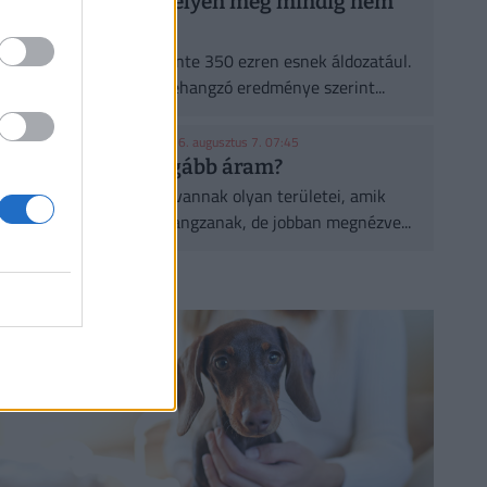
fa, de a legtöbb helyen még mindig nem
ültetnek eleget
A városi hőségnek évente 350 ezren esnek áldozatául.
Két friss kutatás egybehangzó eredménye szerint...
KONYHAKONTROLLING
| 2026. augusztus 7. 07:45
Csúcsidőben drágább áram?
A közgazdaságtannak vannak olyan területei, amik
elsőre felháborítóan hangzanak, de jobban megnézve...
CÍMLAPRÓL AJÁNLJUK