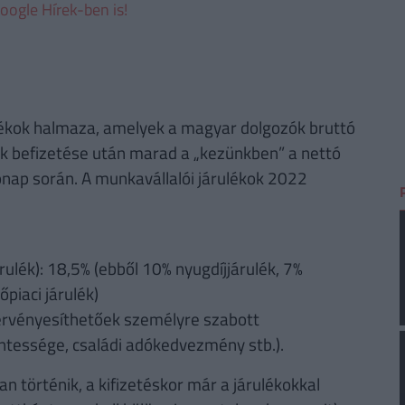
oogle Hírek-ben is!
ulékok halmaza, amelyek a magyar dolgozók bruttó
ékok befizetése után marad a „kezünkben” a nettó
nap során. A munkavállalói járulékok 2022
rulék): 18,5% (ebből 10% nyugdíjjárulék, 7%
piaci járulék)
érvényesíthetőek személyre szabott
ntessége, családi adókedvezmény stb.).
n történik, a kifizetéskor már a járulékokkal