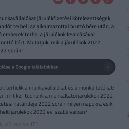
nkavállalókat járulékfizetési kötelezettségek
aadót terheli az alkalmazottai bruttó bére után, a
ó emberek terhe, a járulékok levonásával
 nettó bért. Mutatjuk, mik a járulékok 2022
022 során!
lása a Google találatokban
ok terhelik a munkavállalókat és a munkáltatókat:
en, mit kell tudnunk a munkáltatói járulékok 2022
izetési határideje 2022 során milyen napokra esik,
rhelő járulékok 2022 évi szabályaiban?
ek, időrendben ITT!