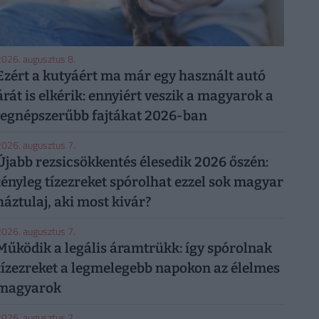
026. augusztus 8.
Ezért a kutyáért ma már egy használt autó
árát is elkérik: ennyiért veszik a magyarok a
legnépszerűbb fajtákat 2026-ban
026. augusztus 7.
Újabb rezsicsökkentés élesedik 2026 őszén:
tényleg tízezreket spórolhat ezzel sok magyar
háztulaj, aki most kivár?
026. augusztus 7.
Működik a legális áramtrükk: így spórolnak
tízezreket a legmelegebb napokon az élelmes
magyarok
026. augusztus 7.