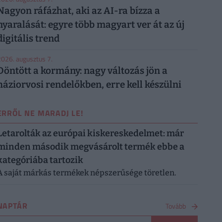
Nagyon ráfázhat, aki az AI-ra bízza a
nyaralását: egyre több magyart ver át az új
digitális trend
026. augusztus 7.
Döntött a kormány: nagy változás jön a
háziorvosi rendelőkben, erre kell készülni
ERRŐL NE MARADJ LE!
Letarolták az európai kiskereskedelmet: már
minden második megvásárolt termék ebbe a
kategóriába tartozik
A saját márkás termékek népszerűsége töretlen.
NAPTÁR
Tovább