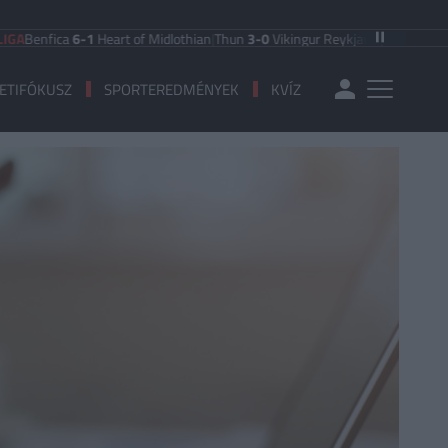
fica
6-1
Heart of Midlothian
|
Thun
3-0
Vikingur Reykjavik
|
PAOK Saloniki
0-1
ETIFÓKUSZ
SPORTEREDMÉNYEK
KVÍZ