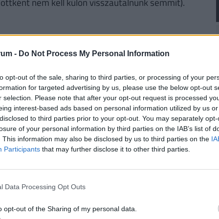
ottként nem kell külön visszautalnunk semmit).
rum -
Do Not Process My Personal Information
nkavállaló bruttó bére után kerülnek kifizetésre
ltatónak), az alkalmazottnak ennél a tételnél
to opt-out of the sale, sharing to third parties, or processing of your per
formation for targeted advertising by us, please use the below opt-out s
et foglalkoztató cég, vállalkozó stb. fizeti az
r selection. Please note that after your opt-out request is processed y
vetkező terhekre vonatkoznak:
eing interest-based ads based on personal information utilized by us or
disclosed to third parties prior to your opt-out. You may separately opt-
losure of your personal information by third parties on the IAB’s list of
. This information may also be disclosed by us to third parties on the
IA
ÉNZED? VAN OLCSÓ MEGOLDÁS!
Participants
that may further disclose it to other third parties.
a
30 000 000 forintot 20 éves futamidőre már
törlesztővel fel lehet venni
a
K&H Banknál.
De
k ajánlata sem:
az UniCredit Banknál 6,78%, az
l Data Processing Opt Outs
 a MagNet Banknál 7,02%.
Érdemes még megnézni
o opt-out of the Sharing of my personal data.
és egyedi kalkulációt végezni, saját preferenciáink