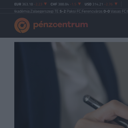
EUR
363.18
-2.23
CHF
388.84
-1.5
USD
314.21
-2.76
Akadémia
|
Zalaegerszegi TE
5-2
Paksi FC
|
Ferencváros
0-0
Vasas FC
|
Győri E