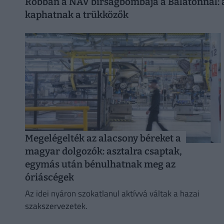
Robban a NAV bírságbombája a Balatonnál: ak
kaphatnak a trükközők
Megelégelték az alacsony béreket a
magyar dolgozók: asztalra csaptak,
egymás után bénulhatnak meg az
óriáscégek
Az idei nyáron szokatlanul aktívvá váltak a hazai
szakszervezetek.