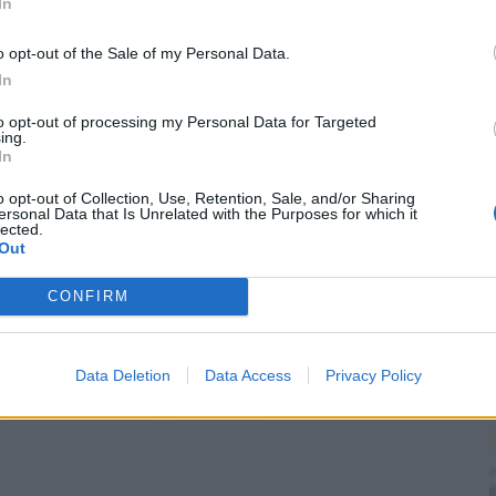
In
e. Ehhez keresd fel a
Pénzcentrum kalkulátorát.
o opt-out of the Sale of my Personal Data.
In
to opt-out of processing my Personal Data for Targeted
eg ennyivel egészül ki a teljes munkáltatói
ing.
In
si hozzájárulás is, ám ezt 2022. január 1-től már
o opt-out of Collection, Use, Retention, Sale, and/or Sharing
ersonal Data that Is Unrelated with the Purposes for which it
lected.
Out
zochó, azaz szociális hozzájárulási adó esetében
CONFIRM
ell, hogy megtörténjen.
Data Deletion
Data Access
Privacy Policy
#munkavállalók
#bruttó