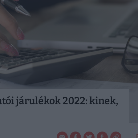
tói járulékok 2022: kinek,