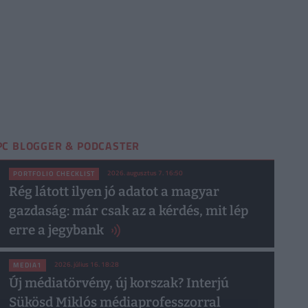
PC BLOGGER & PODCASTER
2026. augusztus 7. 16:50
PORTFOLIO CHECKLIST
Rég látott ilyen jó adatot a magyar
gazdaság: már csak az a kérdés, mit lép
erre a jegybank
2026. július 16. 18:28
MEDIA1
Új médiatörvény, új korszak? Interjú
Sükösd Miklós médiaprofesszorral