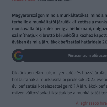
Magyarországon mind a munkáltatókat, mind a mu
terhelik: a munkáltatói járulék kifizetése a munk
munkavállalói járulék pedig a hétköznapi, dolgoz
számíthatjuk ki bruttó bérünkből a kézhez kapott
évében és mi a járulékok befizetési határideje 2
Pénzcentrum előresoro
Cikkünkben eláruljuk, milyen adók és hozzájárulás
hol tartanak a munkavállalói járulékok 2022 évéb
évi befizetési kötelezettségeiről? A járulékok bef
milyen változásokat iktattak be a munkáltatót te
A legfrissebb hír