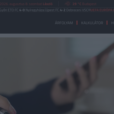
2026. augusztus 8. szombat
László
29 °C
Budapest
TO FC
4-0
Nyíregyháza
|
Újpest FC
4-2
Debreceni VSC
UEFA EURÓPA LIGA
Ben
ÁRFOLYAM
KALKULÁTOR
H