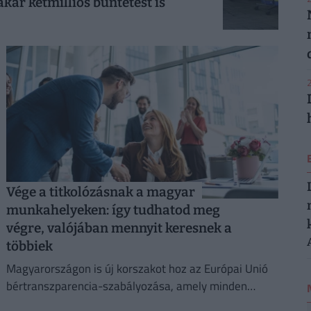
ár kétmilliós büntetést is
2
Vége a titkolózásnak a magyar
munkahelyeken: így tudhatod meg
végre, valójában mennyit keresnek a
többiek
Magyarországon is új korszakot hoz az Európai Unió
bértranszparencia-szabályozása, amely minden
eddiginél átláthatóbbá teszi a vállalati javadalmazást: