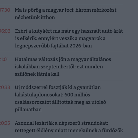
07:30
Ma is pörög a magyar foci: három mérkőzést
nézhetünk itthon
06:03
Ezért a kutyáért ma már egy használt autó árát
is elkérik: ennyiért veszik a magyarok a
legnépszerűbb fajtákat 2026-ban
21:01
Hatalmas változás jön a magyar általános
iskolákban szeptembertől: ezt minden
szülőnek látnia kell
20:33
Új módszerrel fosztják ki a gyanútlan
lakástulajdonosokat: 600 milliós
csalássorozatot állítottak meg az utolsó
pillanatban
20:05
Azonnal lezárták a népszerű strandokat:
rettegett élőlény miatt menekülnek a fürdőzők