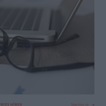
FRISS HÍREK
Több friss hír