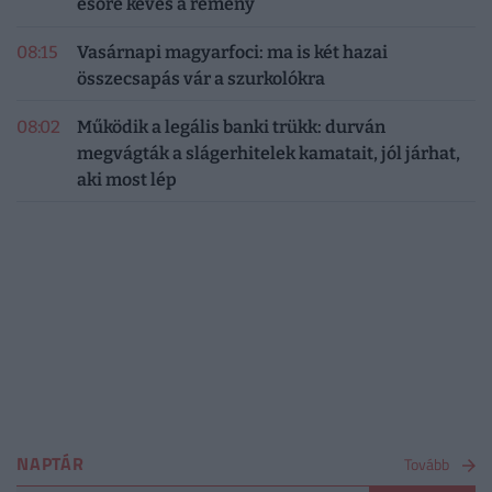
esőre kevés a remény
08:15
Vasárnapi magyarfoci: ma is két hazai
összecsapás vár a szurkolókra
08:02
Működik a legális banki trükk: durván
megvágták a slágerhitelek kamatait, jól járhat,
aki most lép
NAPTÁR
Tovább