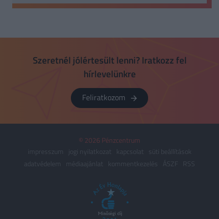
Szeretnél jólértesült lenni? Iratkozz fel
hírlevelünkre
Feliratkozom
© 2026 Pénzcentrum
impresszum
jogi nyilatkozat
kapcsolat
süti beállítások
adatvédelem
médiaajánlat
kommentkezelés
ÁSZF
RSS