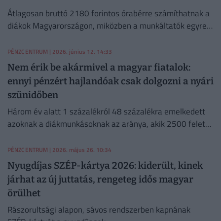
Átlagosan bruttó 2180 forintos órabérre számíthatnak a
diákok Magyarországon, miközben a munkáltatók egyre
nagyobb arányban tüntetik fel a fizetéseket az
álláshirdetésekben.
PÉNZCENTRUM
| 2026. június 12. 14:33
Nem érik be akármivel a magyar fiatalok:
ennyi pénzért hajlandóak csak dolgozni a nyári
szünidőben
Három év alatt 1 százalékról 48 százalékra emelkedett
azoknak a diákmunkásoknak az aránya, akik 2500 feletti
órabért várnak el munkáltatójuktól
PÉNZCENTRUM
| 2026. május 26. 10:34
Nyugdíjas SZÉP-kártya 2026: kiderült, kinek
járhat az új juttatás, rengeteg idős magyar
örülhet
Rászorultsági alapon, sávos rendszerben kapnának