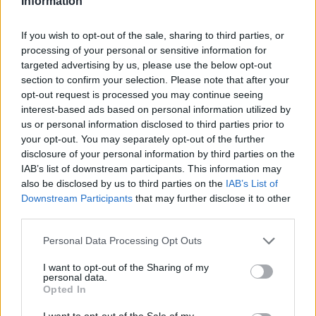
gyermek esetén pedig gyermekenként 66.000 forint
Information
"pluszpénz" jár.
PÉNZCENTRUM
| 2026. január 27. 04:33
If you wish to opt-out of the sale, sharing to third parties, or
Százezernyi magyar fizetése csökkenhet fű
processing of your personal or sensitive information for
alatt 2026-ban: erről kevés dolgozó tudott,
targeted advertising by us, please use the below opt-out
nagyon ki fognak akadni
section to confirm your selection. Please note that after your
opt-out request is processed you may continue seeing
A hazai vállalatok többsége idén is béremelésre készül,
interest-based ads based on personal information utilized by
de a tervezett növekedés mértéke elmarad a tavalyi
us or personal information disclosed to third parties prior to
várakozásoktól.
your opt-out. You may separately opt-out of the further
disclosure of your personal information by third parties on the
PÉNZCENTRUM
| 2026. január 11. 12:04
IAB’s list of downstream participants. This information may
Családi adókedvezmény 2026: így történik az
also be disclosed by us to third parties on the
IAB’s List of
Downstream Participants
that may further disclose it to other
igénylése - Ez a nyilatkozat, nyomtatvány
third parties.
szükséges hozzá
Personal Data Processing Opt Outs
Családi adókedvezmény 2026: a családi adókedvezmény
kalkulátor megmutatja, mennyi a családi adókedvezmény
I want to opt-out of the Sharing of my
personal data.
összege. Milyen családi adókedvezmény nyilatkozat kell
Opted In
az igényléshez?
PÉNZCENTRUM
| 2026. január 5. 13:34
I want to opt-out of the Sale of my