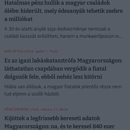
Hatalmas pénz hullik a magyar családok
ölébe: kiderült, mely édesanyák tehetik zsebre
a milliókat
A 30 év alatti anyák szja-kedvezménye nemcsak a
családi kasszát erősítheti, hanem a munkaerőpiacon is
éreztetheti a hatását.
BIRÓ ATTILA
| 2026. április 7. 16:05
Ez az igazi lakáskatasztrófa Magyarországon:
láthatatlan csapdában vergődik a fiatal
dolgozók fele, ebből nehéz lesz kitörni
Hiába van állásuk, a magyar fiatalok jelentős része nem
tud eljönni a szülői házból.
PÉNZCENTRUM
| 2026. március 31. 08:30
Kijöttek a legfrissebb kereseti adatok
Magyarországon: na, és te keresel 840 ezer