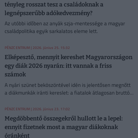
tényleg rosszat tesz a családoknak a
legnépszerűbb adókedvezmény?
Az utóbbi időben az anyák szja-mentessége a magyar
családpolitika egyik sarkalatos eleme lett.
PÉNZCENTRUM
| 2026. június 25. 15:32
Elképesztő, mennyit kereshet Magyarországon
egy diák 2026 nyarán: itt vannak a friss
számok
A nyári szünet beköszöntével idén is jelentősen megnőtt
a diákmunkák iránti kereslet: a fiatalok átlagosan bruttó
2000 és 2500 forint közötti órabérre számíthatnak.
PÉNZCENTRUM
| 2026. június 23. 17:02
Megdöbbentő összegekről hullott le a lepel:
ennyit fizetnek most a magyar diákoknak
óránként