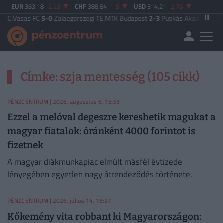
EUR
363.18
-2.23
CHF
388.84
-1.5
USD
314.21
-2.76
C
|
Vasas FC
5-0
Zalaegerszegi TE
|
MTK Budapest
2-3
Puskás Akadémia
|
Zalae
Címke: szja mentesség (105 cikk)
PÉNZCENTRUM
| 2026. augusztus 6. 15:33
Ezzel a melóval degeszre kereshetik magukat a
magyar fiatalok: óránként 4000 forintot is
fizetnek
A magyar diákmunkapiac elmúlt másfél évtizede
lényegében egyetlen nagy átrendeződés története.
PÉNZCENTRUM
| 2026. július 14. 18:27
Kőkemény vita robbant ki Magyarországon: