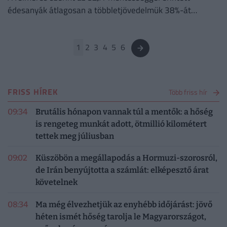
édesanyák átlagosan a többletjövedelmük 38%-át
félretennék új befektetésekre.
1
2
3
4
5
6
FRISS HÍREK
Több friss hír
09:34
Brutális hónapon vannak túl a mentők: a hőség
is rengeteg munkát adott, ötmillió kilométert
tettek meg júliusban
09:02
Küszöbön a megállapodás a Hormuzi-szorosról,
de Irán benyújtotta a számlát: elképesztő árat
követelnek
08:34
Ma még élvezhetjük az enyhébb időjárást: jövő
héten ismét hőség tarolja le Magyarországot,