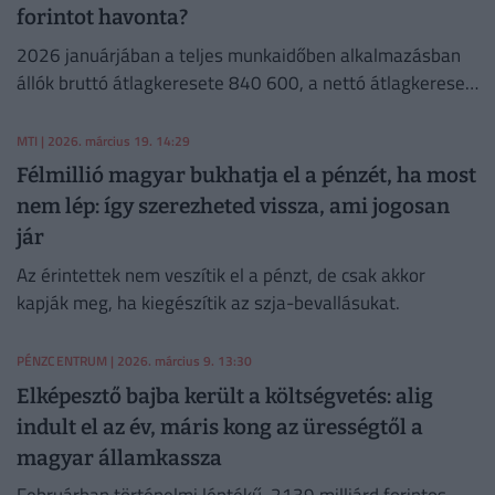
forintot havonta?
2026 januárjában a teljes munkaidőben alkalmazásban
állók bruttó átlagkeresete 840 600, a nettó átlagkereset
585 700 forint volt.
MTI
| 2026. március 19. 14:29
Félmillió magyar bukhatja el a pénzét, ha most
nem lép: így szerezheted vissza, ami jogosan
jár
Az érintettek nem veszítik el a pénzt, de csak akkor
kapják meg, ha kiegészítik az szja-bevallásukat.
PÉNZCENTRUM
| 2026. március 9. 13:30
Elképesztő bajba került a költségvetés: alig
indult el az év, máris kong az ürességtől a
magyar államkassza