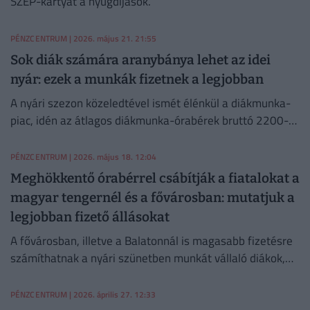
SZÉP-kártyát a nyugdíjasok.
PÉNZCENTRUM
| 2026. május 21. 21:55
Sok diák számára aranybánya lehet az idei
nyár: ezek a munkák fizetnek a legjobban
A nyári szezon közeledtével ismét élénkül a diákmunka-
piac, idén az átlagos diákmunka-órabérek bruttó 2200-
2500 forint között mozognak.
PÉNZCENTRUM
| 2026. május 18. 12:04
Meghökkentő órabérrel csábítják a fiatalokat a
magyar tengernél és a fővárosban: mutatjuk a
legjobban fizető állásokat
A fővárosban, illetve a Balatonnál is magasabb fizetésre
számíthatnak a nyári szünetben munkát vállaló diákok,
de szektoronként is vannak komoly eltérések.
PÉNZCENTRUM
| 2026. április 27. 12:33