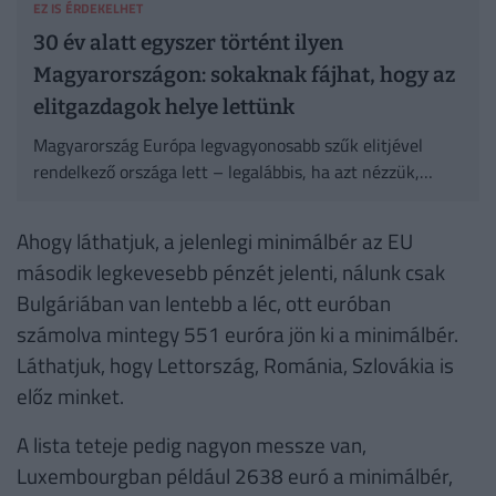
EZ IS ÉRDEKELHET
30 év alatt egyszer történt ilyen
Magyarországon: sokaknak fájhat, hogy az
elitgazdagok helye lettünk
Magyarország Európa legvagyonosabb szűk elitjével
rendelkező országa lett – legalábbis, ha azt nézzük,
mennyi vagyon összpontosul a leggazdagabb 10 százalék
kezében.
Ahogy láthatjuk, a jelenlegi minimálbér az EU
második legkevesebb pénzét jelenti, nálunk csak
Bulgáriában van lentebb a léc, ott euróban
számolva mintegy 551 euróra jön ki a minimálbér.
Láthatjuk, hogy Lettország, Románia, Szlovákia is
előz minket.
A lista teteje pedig nagyon messze van,
Luxembourgban például 2638 euró a minimálbér,