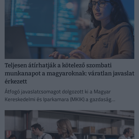
Teljesen átírhatják a kötelező szombati
munkanapot a magyaroknak: váratlan javaslat
érkezett
Átfogó javaslatcsomagot dolgozott ki a Magyar
Kereskedelmi és Iparkamara (MKIK) a gazdaság
működőképességének megőrzése és az energiaválság
kezelése érdekében.