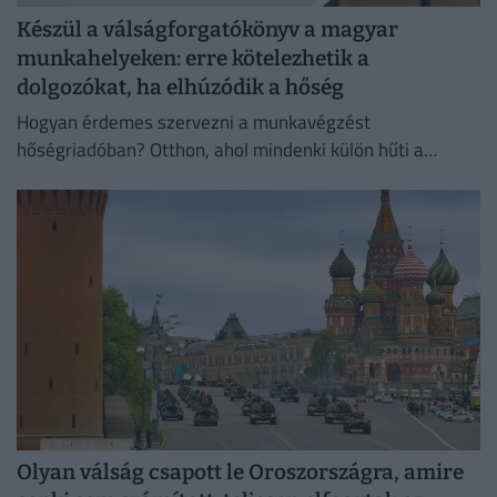
Készül a válságforgatókönyv a magyar
munkahelyeken: erre kötelezhetik a
dolgozókat, ha elhúzódik a hőség
Hogyan érdemes szervezni a munkavégzést
hőségriadóban? Otthon, ahol mindenki külön hűti a
lakását, vagy egy korszerű, energiahatékony
irodaházban, ahol a hűtés központilag működik.
Olyan válság csapott le Oroszországra, amire