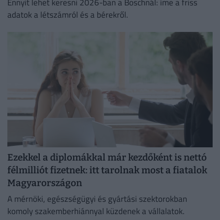
Ennyit lehet keresni 2026-ban a Boschnál: íme a friss
adatok a létszámról és a bérekről.
Ezekkel a diplomákkal már kezdőként is nettó
félmilliót fizetnek: itt tarolnak most a fiatalok
Magyarországon
A mérnöki, egészségügyi és gyártási szektorokban
komoly szakemberhiánnyal küzdenek a vállalatok.