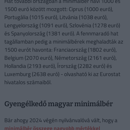
Hat további országban a minimálbér havi 1000 és
1500 euró között mozgott: Ciprus (1000 euró),
Portugália (1015 euró), Litvánia (1038 euró),
Lengyelország (1091 euró), Szlovénia (1278 euró)
és Spanyolország (1381 euró). A fennmaradó hat
tagállamban pedig a minimálbérek meghaladták az
1500 eurót havonta: Franciaország (1802 euró),
Belgium (2070 euró), Németország (2161 euró),
Hollandia (2193 euró), Írország (2282 euró) és
Luxemburg (2638 euró) - olvasható ki az Eurostat
hivatalos számaiból.
Gyengélkedő magyar minimálbér
Bár ahogy 2024 végén nyilvánvalóvá vált, hogy a
minimálbér összege nagyobb mértékkel