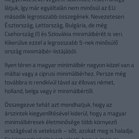
látjuk, így már egyáltalán nem minősül az EU
második legrosszabb összegének. Nevezetesen
Észtország, Lettország, Bulgária, de még
Csehország (!) és Szlovákia minimálbérét is veri.
Kikerülve ezzel a legrosszabb 5-nek minősülő
ország minimálbér-listájából.
Ilyen téren a magyar minimálbér nagyon közel van a
máltai vagy a ciprusi minimálbérhez. Persze még
továbbra is rendkívül távol az éllovas német,
holland, belga vagy ír minimálbértől.
Összegezve tehát azt mondhatjuk, hogy az
árszintek kiegyenlítésével kiderül, hogy a magyar
minimálbéresek életminősége több környező
országéval is vetekszik – sőt, azokat meg is haladja.