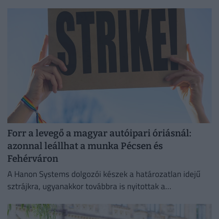
Forr a levegő a magyar autóipari óriásnál:
azonnal leállhat a munka Pécsen és
Fehérváron
A Hanon Systems dolgozói készek a határozatlan idejű
sztrájkra, ugyanakkor továbbra is nyitottak a
megállapodásra.