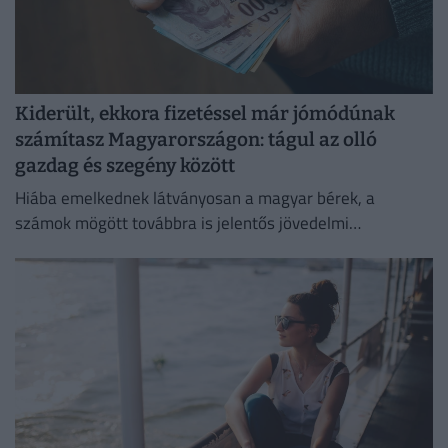
Kiderült, ekkora fizetéssel már jómódúnak
számítasz Magyarországon: tágul az olló
gazdag és szegény között
Hiába emelkednek látványosan a magyar bérek, a
számok mögött továbbra is jelentős jövedelmi
különbségek húzódnak meg.