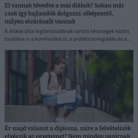
El vannak tévedve a mai diákok? Sokan már
csak így hajlandók dolgozni: elképesztő,
milyen elvárásaik vannak
A diákok által legfontosabbnak tartott készségek között
továbbra is a kommunikáció, a problémamegoldás és a
kritikus gondolkodás vezet.
Ér majd valamit a diploma, mire a felvételizők
elvégzik az egyetemet? Nem minden papírnak