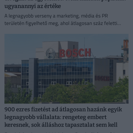
ugyanannyi az értéke
A legnagyobb verseny a marketing, média és PR
területén figyelhető meg, ahol átlagosan száz feletti
jelentkező juthat egy pályakezdő állásra.
900 ezres fizetést ad átlagosan hazánk egyik
legnagyobb vállalata: rengeteg embert
keresnek, sok álláshoz tapasztalat sem kell