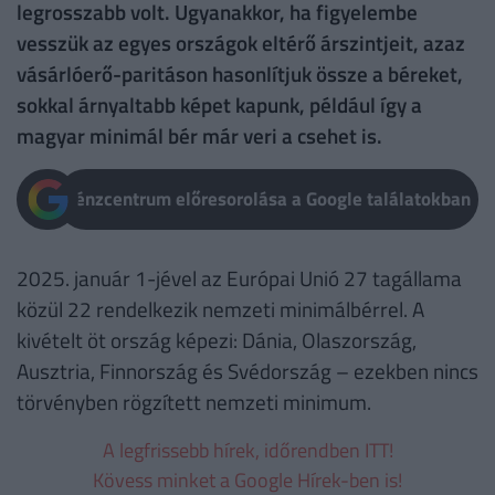
legrosszabb volt. Ugyanakkor, ha figyelembe
vesszük az egyes országok eltérő árszintjeit, azaz
vásárlóerő-paritáson hasonlítjuk össze a béreket,
sokkal árnyaltabb képet kapunk, például így a
magyar minimál bér már veri a csehet is.
Pénzcentrum előresorolása a Google találatokban
2025. január 1-jével az Európai Unió 27 tagállama
közül 22 rendelkezik nemzeti minimálbérrel. A
kivételt öt ország képezi: Dánia, Olaszország,
Ausztria, Finnország és Svédország – ezekben nincs
törvényben rögzített nemzeti minimum.
A legfrissebb hírek, időrendben ITT!
Kövess minket a Google Hírek-ben is!