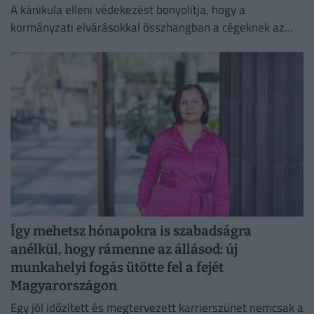
A kánikula elleni védekezést bonyolítja, hogy a
kormányzati elvárásokkal összhangban a cégeknek az
energiafogyasztásukat is mérsékelniük kell.
Így mehetsz hónapokra is szabadságra
anélkül, hogy rámenne az állásod: új
munkahelyi fogás ütötte fel a fejét
Magyarországon
Egy jól időzített és megtervezett karrierszünet nemcsak a