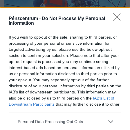
Pénzcentrum -
Do Not Process My Personal
Information
If you wish to opt-out of the sale, sharing to third parties, or
processing of your personal or sensitive information for
targeted advertising by us, please use the below opt-out
section to confirm your selection. Please note that after your
Asztalra vágnak a dolgozók védelmében:
opt-out request is processed you may continue seeing
azonnali cselekvésre hívnak, nem tűrik
interest-based ads based on personal information utilized by
tovább, ami a hőségben megy
us or personal information disclosed to third parties prior to
your opt-out. You may separately opt-out of the further
A szakszervezet szerint a jelenlegi előírások nem
disclosure of your personal information by third parties on the
nyújtanak megfelelő védelmet a nyári hőséggel szemben,
IAB’s list of downstream participants. This information may
ezért aláírásgyűjtést indítottak a dolgozók egészségének
also be disclosed by us to third parties on the
IAB’s List of
védelmében.
Downstream Participants
that may further disclose it to other
third parties.
Personal Data Processing Opt Outs