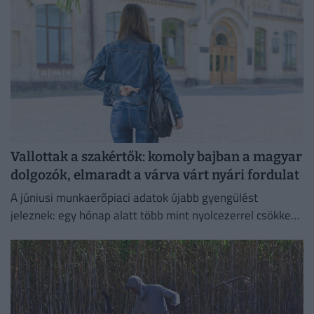
Vallottak a szakértők: komoly bajban a magyar
dolgozók, elmaradt a várva várt nyári fordulat
A júniusi munkaerőpiaci adatok újabb gyengülést
jeleznek: egy hónap alatt több mint nyolcezerrel csökkent
a foglalkoztatottak száma.