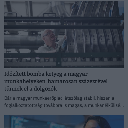
Időzített bomba ketyeg a magyar
munkahelyeken: hamarosan százezrével
tűnnek el a dolgozók
Bár a magyar munkaerőpiac látszólag stabil, hiszen a
foglalkoztatottság továbbra is magas, a munkanélküliség
pedig nem emelkedik drámai mértékben.