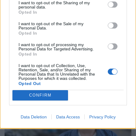
I want to opt-out of the Sharing of my
personal data.
Opted In
I want to opt-out of the Sale of my
Personal Data.
Opted In
Csendes gyilkos szedi áldozatait
Magyarországon: alig három uniós
I want to opt-out of processing my
Personal Data for Targeted Advertising.
országban rosszabb a helyzet
Opted In
Soha nem haltak meg ilyen kevesen vírusos hepatitisben
I want to opt-out of Collection, Use,
az Európai Unióban, Magyarország azonban továbbra
Retention, Sale, and/or Sharing of my
Personal Data that Is Unrelated with the
sem tartozik a legjobban teljesítő országok közé.
Purposes for which it was collected.
Opted Out
CONFIRM
Data Deletion
Data Access
Privacy Policy