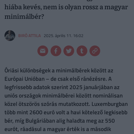
hiába kevés, nem is olyan rossz a magyar
minimálbér?
BIRÓ ATTILA
2025. április 11. 16:02
Óriási különbségek a minimálbérek között az
Európai Unióban – de csak első ránézésre. A
legfrissebb adatok szerint 2025 januárjában az
uniós országok minimálbérei között nominálisan
közel ötszörös szórás mutatkozott. Luxemburgban
több mint 2600 euró volt a havi kötelező legkisebb
bér, míg Bulgáriában alig haladta meg az 550
eurót, ráadásul a magyar érték is a második