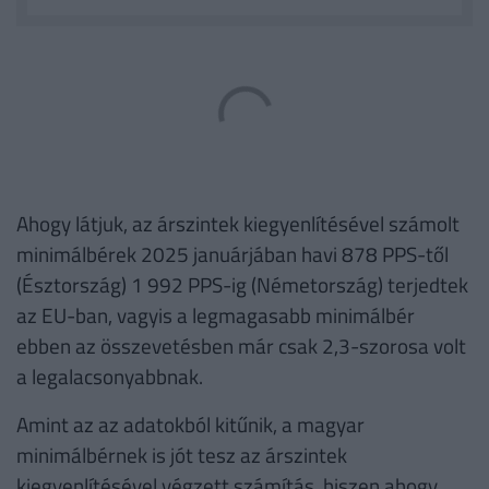
Ahogy látjuk, az árszintek kiegyenlítésével számolt
minimálbérek 2025 januárjában havi 878 PPS-től
(Észtország) 1 992 PPS-ig (Németország) terjedtek
az EU-ban, vagyis a legmagasabb minimálbér
ebben az összevetésben már csak 2,3-szorosa volt
a legalacsonyabbnak.
Amint az az adatokból kitűnik, a magyar
minimálbérnek is jót tesz az árszintek
kiegyenlítésével végzett számítás, hiszen ahogy