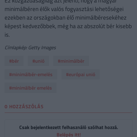
Ez közgazdaságilag azt jelenti, hogy a magyar
minimálbéren élők valós fogyasztási lehetőségei
ezekben az országokban élő minimálbéresekéhez
képest kedvezőbbek, még ha az abszolút bér kisebb
is.
Címlapkép: Getty Images
#bér
#unió
#minimálbér
#minimálbér-emelés
#európai unió
#minimálbér emelés
0 HOZZÁSZÓLÁS
Csak bejelentkezett felhasználó szólhat hozzá.
Belépés itt!