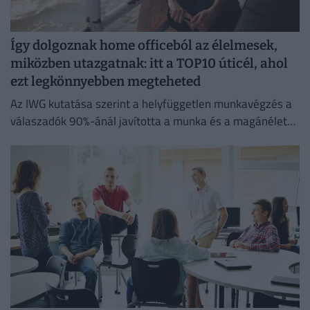
Így dolgoznak home officeból az élelmesek,
miközben utazgatnak: itt a TOP10 úticél, ahol
ezt legkönnyebben megteheted
Az IWG kutatása szerint a helyfüggetlen munkavégzés a
válaszadók 90%-ánál javította a munka és a magánélet
egyensúlyát, míg 80%-uk produktívabbnak érzi magát.