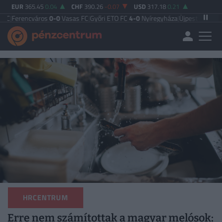
EUR
365.45
0.04
CHF
390.26
-0.07
USD
317.18
0.21
áros
0-0
Vasas FC
|
Győri ETO FC
4-0
Nyíregyháza
|
Újpest FC
4-2
Debreceni V
HRCENTRUM
Erre nem számítottak a magyar melósok: