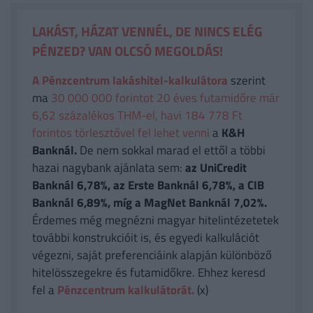
LAKÁST, HÁZAT VENNÉL, DE NINCS ELÉG
PÉNZED? VAN OLCSÓ MEGOLDÁS!
A Pénzcentrum lakáshitel-kalkulátora
szerint
ma
30 000 000 forintot 20 éves futamidőre már
6,62 százalékos THM-el, havi 184 778 Ft
forintos törlesztővel fel lehet venni
a
K&H
Banknál.
De nem sokkal marad el ettől a többi
hazai nagybank ajánlata sem:
az UniCredit
Banknál 6,78%, az Erste Banknál 6,78%, a CIB
Banknál 6,89%, míg a MagNet Banknál 7,02%.
Érdemes még megnézni magyar hitelintézetetek
további konstrukcióit is, és egyedi kalkulációt
végezni, saját preferenciáink alapján különböző
hitelösszegekre és futamidőkre. Ehhez keresd
fel a
Pénzcentrum kalkulátorát.
(x)