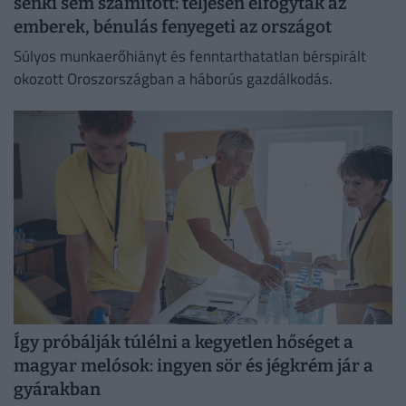
senki sem számított: teljesen elfogytak az
emberek, bénulás fenyegeti az országot
Súlyos munkaerőhiányt és fenntarthatatlan bérspirált
okozott Oroszországban a háborús gazdálkodás.
Így próbálják túlélni a kegyetlen hőséget a
magyar melósok: ingyen sör és jégkrém jár a
gyárakban