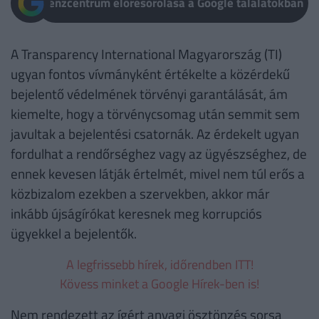
Pénzcentrum előresorolása a Google találatokban
A Transparency International Magyarország (TI)
ugyan fontos vívmányként értékelte a közérdekű
bejelentő védelmének törvényi garantálását, ám
kiemelte, hogy a törvénycsomag után semmit sem
javultak a bejelentési csatornák. Az érdekelt ugyan
fordulhat a rendőrséghez vagy az ügyészséghez, de
ennek kevesen látják értelmét, mivel nem túl erős a
közbizalom ezekben a szervekben, akkor már
inkább újságírókat keresnek meg korrupciós
ügyekkel a bejelentők.
A legfrissebb hírek, időrendben ITT!
Kövess minket a Google Hírek-ben is!
Nem rendezett az ígért anyagi ösztönzés sorsa