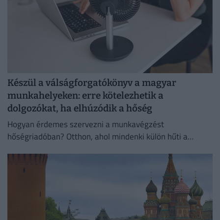
Készül a válságforgatókönyv a magyar
munkahelyeken: erre kötelezhetik a
dolgozókat, ha elhúzódik a hőség
Hogyan érdemes szervezni a munkavégzést
hőségriadóban? Otthon, ahol mindenki külön hűti a
lakását, vagy egy korszerű, energiahatékony
irodaházban, ahol a hűtés központilag működik.