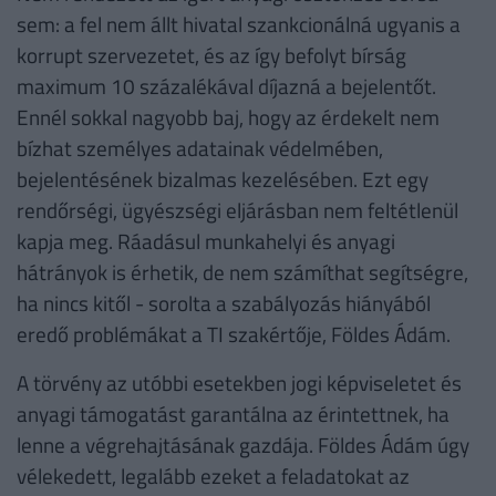
sem: a fel nem állt hivatal szankcionálná ugyanis a
korrupt szervezetet, és az így befolyt bírság
maximum 10 százalékával díjazná a bejelentőt.
Ennél sokkal nagyobb baj, hogy az érdekelt nem
bízhat személyes adatainak védelmében,
bejelentésének bizalmas kezelésében. Ezt egy
rendőrségi, ügyészségi eljárásban nem feltétlenül
kapja meg. Ráadásul munkahelyi és anyagi
hátrányok is érhetik, de nem számíthat segítségre,
ha nincs kitől - sorolta a szabályozás hiányából
eredő problémákat a TI szakértője, Földes Ádám.
A törvény az utóbbi esetekben jogi képviseletet és
anyagi támogatást garantálna az érintettnek, ha
lenne a végrehajtásának gazdája. Földes Ádám úgy
vélekedett, legalább ezeket a feladatokat az