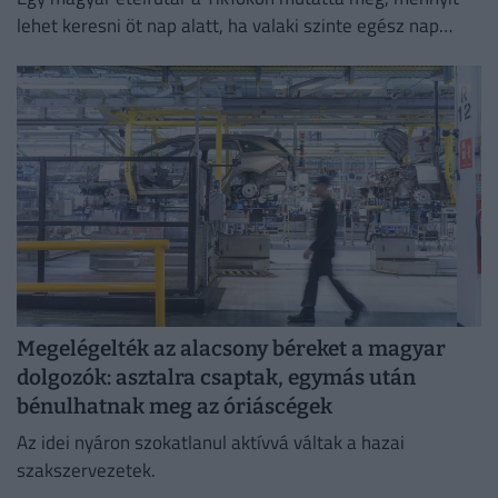
lehet keresni öt nap alatt, ha valaki szinte egész nap
szállítja a rendeléseket.
Megelégelték az alacsony béreket a magyar
dolgozók: asztalra csaptak, egymás után
bénulhatnak meg az óriáscégek
Az idei nyáron szokatlanul aktívvá váltak a hazai
szakszervezetek.