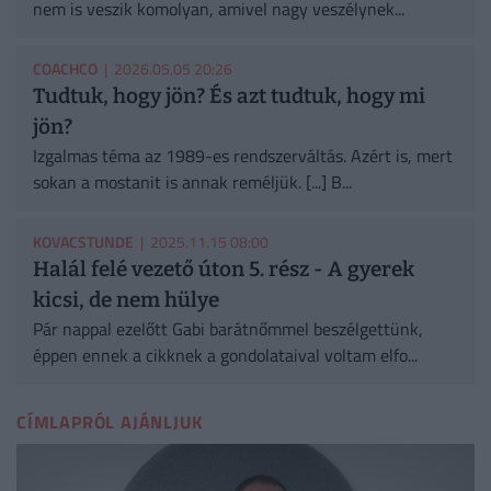
nem is veszik komolyan, amivel nagy veszélynek...
COACHCO
| 2026.05.05 20:26
Tudtuk, hogy jön? És azt tudtuk, hogy mi
jön?
Izgalmas téma az 1989-es rendszerváltás. Azért is, mert
sokan a mostanit is annak reméljük. [...] B...
KOVACSTUNDE
| 2025.11.15 08:00
Halál felé vezető úton 5. rész - A gyerek
kicsi, de nem hülye
Pár nappal ezelőtt Gabi barátnőmmel beszélgettünk,
éppen ennek a cikknek a gondolataival voltam elfo...
CÍMLAPRÓL AJÁNLJUK