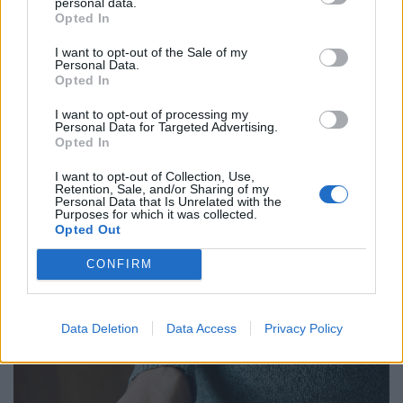
personal data.
kezelése érdekében.
Opted In
I want to opt-out of the Sale of my
Personal Data.
Opted In
I want to opt-out of processing my
Personal Data for Targeted Advertising.
Opted In
I want to opt-out of Collection, Use,
Retention, Sale, and/or Sharing of my
Personal Data that Is Unrelated with the
Purposes for which it was collected.
900 ezres a fizetés átlagosan ennél a hazai
Opted Out
vállalatnál: sok álláshoz még tapasztalat sem
CONFIRM
kell
Heti összefoglaló a Pénzcentrum legolvasottabb
cikkeiből: ezek a témák mozgatták meg leginkább az
Data Deletion
Data Access
Privacy Policy
olvasókat.