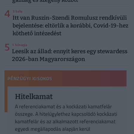
4
3 hete
Itt van Ruszin-Szendi Romulusz rendkívüli
bejelentése: eltörlik a korábbi, Covid-19-hez
köthető intézedést
5
1 hónapja
Leesik az állad: ennyit keres egy stewardess
2026-ban Magyarországon
PÉNZÜGYI KISOKOS
Hitelkamat
A referenciakamat és a kockázati kamatfelár
összege. A hitelügylethez kapcsolódó kockázati
kamatfelár és az alkalmazott referenciakamat
egyedi megállapodás alapján kerül