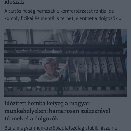
időszak
A tartós hőség nemcsak a komfortérzetet rontja, de
komoly fizikai és mentális terhet jelenthet a dolgozók
számára.
Időzített bomba ketyeg a magyar
munkahelyeken: hamarosan százezrével
tűnnek el a dolgozók
Bár a magyar munkaerőpiac látszólag stabil, hiszen a