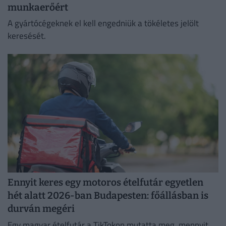
munkaerőért
A gyártócégeknek el kell engedniük a tökéletes jelölt
keresését.
Ennyit keres egy motoros ételfutár egyetlen
hét alatt 2026-ban Budapesten: főállásban is
durván megéri
Egy magyar ételfutár a TikTokon mutatta meg, mennyit