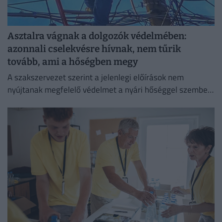
Asztalra vágnak a dolgozók védelmében:
azonnali cselekvésre hívnak, nem tűrik
tovább, ami a hőségben megy
A szakszervezet szerint a jelenlegi előírások nem
nyújtanak megfelelő védelmet a nyári hőséggel szemben,
ezért aláírásgyűjtést indítottak a dolgozók egészségének
védelmében.