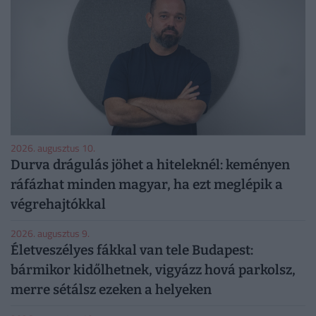
2026. augusztus 10.
Durva drágulás jöhet a hiteleknél: keményen
ráfázhat minden magyar, ha ezt meglépik a
végrehajtókkal
2026. augusztus 9.
Életveszélyes fákkal van tele Budapest:
bármikor kidőlhetnek, vigyázz hová parkolsz,
merre sétálsz ezeken a helyeken