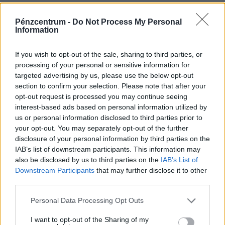
foglalkoztatottság továbbra is magas, a munkanélküliség
pedig nem emelkedik drámai mértékben.
Pénzcentrum -
Do Not Process My Personal
Information
If you wish to opt-out of the sale, sharing to third parties, or
processing of your personal or sensitive information for
targeted advertising by us, please use the below opt-out
section to confirm your selection. Please note that after your
opt-out request is processed you may continue seeing
interest-based ads based on personal information utilized by
us or personal information disclosed to third parties prior to
your opt-out. You may separately opt-out of the further
disclosure of your personal information by third parties on the
IAB’s list of downstream participants. This information may
Teljesen átírhatják a kötelező szombati
also be disclosed by us to third parties on the
IAB’s List of
munkanapot a magyaroknak: váratlan javaslat
Downstream Participants
that may further disclose it to other
érkezett
third parties.
Átfogó javaslatcsomagot dolgozott ki a Magyar
Personal Data Processing Opt Outs
Kereskedelmi és Iparkamara (MKIK) a gazdaság
működőképességének megőrzése és az energiaválság
I want to opt-out of the Sharing of my