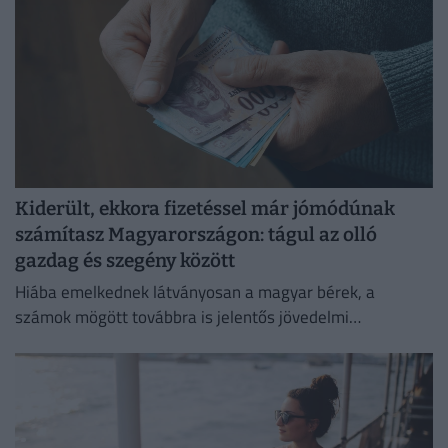
Kiderült, ekkora fizetéssel már jómódúnak
számítasz Magyarországon: tágul az olló
gazdag és szegény között
Hiába emelkednek látványosan a magyar bérek, a
számok mögött továbbra is jelentős jövedelmi
különbségek húzódnak meg.