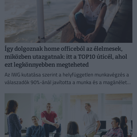
Így dolgoznak home officeból az élelmesek,
miközben utazgatnak: itt a TOP10 úticél, ahol
ezt legkönnyebben megteheted
Az IWG kutatása szerint a helyfüggetlen munkavégzés a
válaszadók 90%-ánál javította a munka és a magánélet
egyensúlyát, míg 80%-uk produktívabbnak érzi magát.