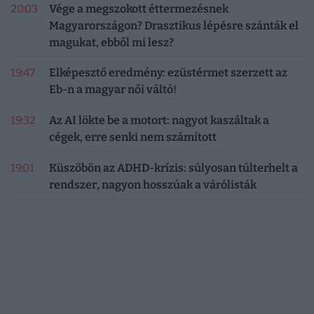
20:03
Vége a megszokott éttermezésnek
Magyarországon? Drasztikus lépésre szánták el
magukat, ebből mi lesz?
19:47
Elképesztő eredmény: ezüstérmet szerzett az
Eb-n a magyar női váltó!
19:32
Az AI lökte be a motort: nagyot kaszáltak a
cégek, erre senki nem számított
19:01
Küszöbön az ADHD-krízis: súlyosan túlterhelt a
rendszer, nagyon hosszúak a várólisták