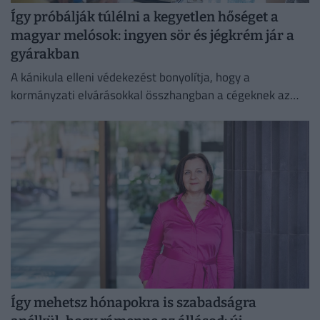
Így próbálják túlélni a kegyetlen hőséget a
magyar melósok: ingyen sör és jégkrém jár a
gyárakban
A kánikula elleni védekezést bonyolítja, hogy a
kormányzati elvárásokkal összhangban a cégeknek az
energiafogyasztásukat is mérsékelniük kell.
Így mehetsz hónapokra is szabadságra