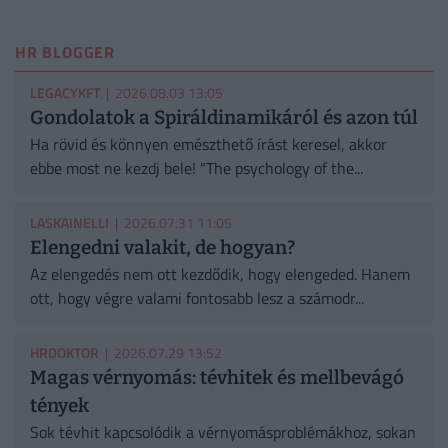
HR BLOGGER
LEGACYKFT
| 2026.08.03 13:05
Gondolatok a Spiráldinamikáról és azon túl
Ha rövid és könnyen emészthető írást keresel, akkor
ebbe most ne kezdj bele! "The psychology of the...
LASKAINELLI
| 2026.07.31 11:05
Elengedni valakit, de hogyan?
Az elengedés nem ott kezdődik, hogy elengeded. Hanem
ott, hogy végre valami fontosabb lesz a számodr...
HRDOKTOR
| 2026.07.29 13:52
Magas vérnyomás: tévhitek és mellbevágó
tények
Sok tévhit kapcsolódik a vérnyomásproblémákhoz, sokan