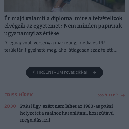
Ér majd valamit a diploma, mire a felvételizők
elvégzik az egyetemet? Nem minden papírnak
ugyanannyi az értéke
A legnagyobb verseny a marketing, média és PR
területén figyelhető meg, ahol átlagosan száz feletti
jelentkező juthat egy pályakezdő állásra.
A HRCENTRUM rovat cikkei
FRISS HÍREK
Több friss hír
20:30
Paksi ügy: ezért nem lehet az 1983-as paksi
helyzetet a maihoz hasonlítani, hosszútávú
megoldás kell