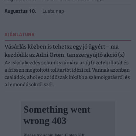
Augusztus 10.
Lusta nap
AJÁNLATUNK
Vásárlás közben is tehetsz egy jó ügyért – ma
kezdődik az Adni Öröm! tanszergyűjtő akció (x)
Az iskolakezdés sokunk számára az új füzetek illatát és
a frissen megtöltött tolltartót idézi fel. Vannak azonban
családok, ahol ez az időszak inkább a számolgatásról és
a lemondásokról szól.