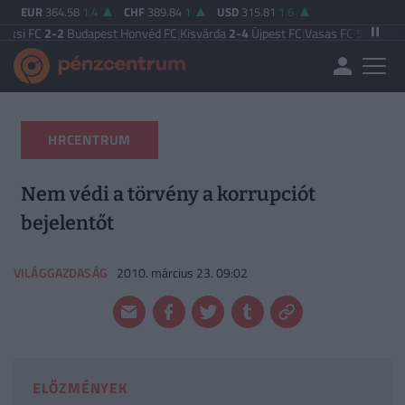
EUR
364.58
1.4
CHF
389.84
1
USD
315.81
1.6
2
Budapest Honvéd FC
|
Kisvárda
2-4
Újpest FC
|
Vasas FC
5-0
Zalaegerszegi T
HRCENTRUM
Nem védi a törvény a korrupciót
bejelentőt
VILÁGGAZDASÁG
2010. március 23. 09:02
ELŐZMÉNYEK