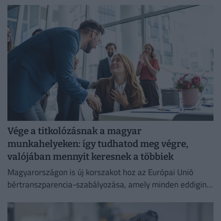
Vége a titkolózásnak a magyar
munkahelyeken: így tudhatod meg végre,
valójában mennyit keresnek a többiek
Magyarországon is új korszakot hoz az Európai Unió
bértranszparencia-szabályozása, amely minden eddiginél
átláthatóbbá teszi a vállalati javadalmazást: