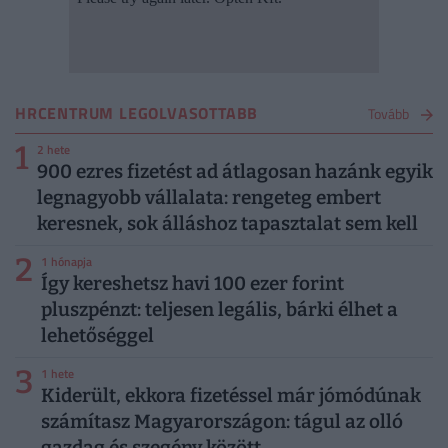
HRCENTRUM LEGOLVASOTTABB
Tovább
1
2 hete
900 ezres fizetést ad átlagosan hazánk egyik
legnagyobb vállalata: rengeteg embert
keresnek, sok álláshoz tapasztalat sem kell
2
1 hónapja
Így kereshetsz havi 100 ezer forint
pluszpénzt: teljesen legális, bárki élhet a
lehetőséggel
3
1 hete
Kiderült, ekkora fizetéssel már jómódúnak
számítasz Magyarországon: tágul az olló
gazdag és szegény között