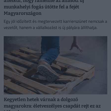
anélkül, hogy rámenne az állásod: új
munkahelyi fogás ütötte fel a fejét
Magyarországon
Egy jól időzített és megtervezett karrierszünet nemcsak a
vezetőt, hanem a vállalkozást is új pályára állíthatja.
Kegyetlen hetek várnak a dolgozó
magyarokra: életveszélyes csapdát rejt ez az