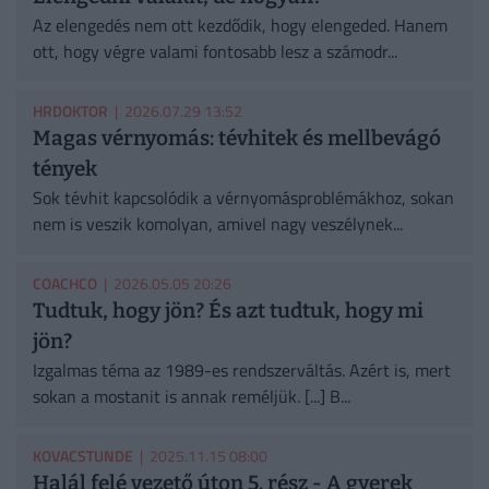
Az elengedés nem ott kezdődik, hogy elengeded. Hanem
ott, hogy végre valami fontosabb lesz a számodr...
HRDOKTOR
| 2026.07.29 13:52
Magas vérnyomás: tévhitek és mellbevágó
tények
Sok tévhit kapcsolódik a vérnyomásproblémákhoz, sokan
nem is veszik komolyan, amivel nagy veszélynek...
COACHCO
| 2026.05.05 20:26
Tudtuk, hogy jön? És azt tudtuk, hogy mi
jön?
Izgalmas téma az 1989-es rendszerváltás. Azért is, mert
sokan a mostanit is annak reméljük. [...] B...
KOVACSTUNDE
| 2025.11.15 08:00
Halál felé vezető úton 5. rész - A gyerek