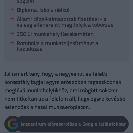
segélyt
Diploma, iskola nélkül
Állami cégalkalmazottak fizetései - a
válság ellenére itt még folyik a toborzás
250 új munkahely Kecskeméten
Rombolja a munkateljesítményt a
hazudozás
Jól ismert tény, hogy a negyvenöt év feletti
korosztály tagjai egyre erősebben ragaszkodnak
meglévő munkahelyükhöz, ami mögött sokszor
nem titkoltan az a félelem áll, hogy egyre kevésbé
kelendőek a hazai munkaerőpiacon.
Pénzcentrum előresorolása a Google találatokban