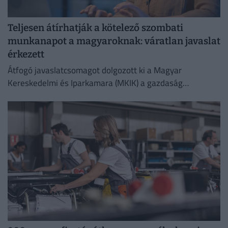
Teljesen átírhatják a kötelező szombati
munkanapot a magyaroknak: váratlan javaslat
érkezett
Átfogó javaslatcsomagot dolgozott ki a Magyar
Kereskedelmi és Iparkamara (MKIK) a gazdaság
működőképességének megőrzése és az energiaválság
kezelése érdekében.