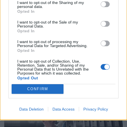
I want to opt-out of the Sharing of my
personal data.
Opted In
I want to opt-out of the Sale of my
Personal Data.
Opted In
I want to opt-out of processing my
Kegyetlen hetek várnak a dolgozó
Personal Data for Targeted Advertising.
magyarokra: életveszélyes csapdát rejt ez az
Opted In
időszak
I want to opt-out of Collection, Use,
Retention, Sale, and/or Sharing of my
A tartós hőség nemcsak a komfortérzetet rontja, de
Personal Data that Is Unrelated with the
komoly fizikai és mentális terhet jelenthet a dolgozók
Purposes for which it was collected.
Opted Out
számára.
CONFIRM
Data Deletion
Data Access
Privacy Policy