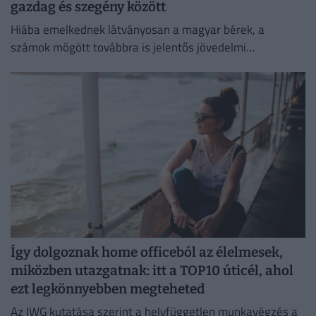
gazdag és szegény között
Hiába emelkednek látványosan a magyar bérek, a
számok mögött továbbra is jelentős jövedelmi
különbségek húzódnak meg.
Így dolgoznak home officeból az élelmesek,
miközben utazgatnak: itt a TOP10 úticél, ahol
ezt legkönnyebben megteheted
Az IWG kutatása szerint a helyfüggetlen munkavégzés a