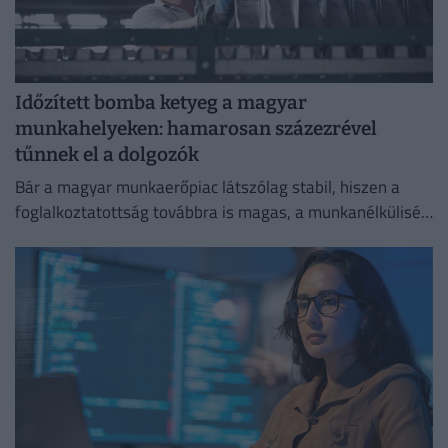
Időzített bomba ketyeg a magyar
munkahelyeken: hamarosan százezrével
tűnnek el a dolgozók
Bár a magyar munkaerőpiac látszólag stabil, hiszen a
foglalkoztatottság továbbra is magas, a munkanélküliség
pedig nem emelkedik drámai mértékben.