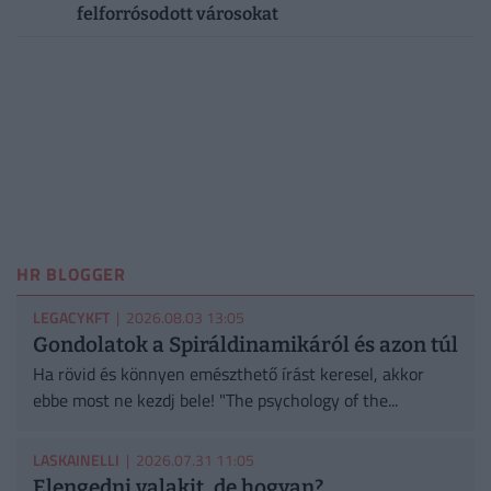
felforrósodott városokat
HR BLOGGER
LEGACYKFT
| 2026.08.03 13:05
Gondolatok a Spiráldinamikáról és azon túl
Ha rövid és könnyen emészthető írást keresel, akkor
ebbe most ne kezdj bele! "The psychology of the...
LASKAINELLI
| 2026.07.31 11:05
Elengedni valakit, de hogyan?