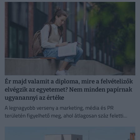
Ér majd valamit a diploma, mire a felvételizők
elvégzik az egyetemet? Nem minden papírnak
ugyanannyi az értéke
A legnagyobb verseny a marketing, média és PR
területén figyelhető meg, ahol átlagosan száz feletti
jelentkező juthat egy pályakezdő állásra.