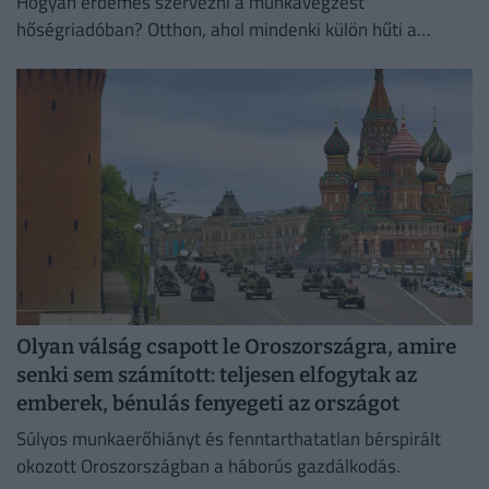
Hogyan érdemes szervezni a munkavégzést
hőségriadóban? Otthon, ahol mindenki külön hűti a
lakását, vagy egy korszerű, energiahatékony
irodaházban, ahol a hűtés központilag működik.
Olyan válság csapott le Oroszországra, amire
senki sem számított: teljesen elfogytak az
emberek, bénulás fenyegeti az országot
Súlyos munkaerőhiányt és fenntarthatatlan bérspirált
okozott Oroszországban a háborús gazdálkodás.