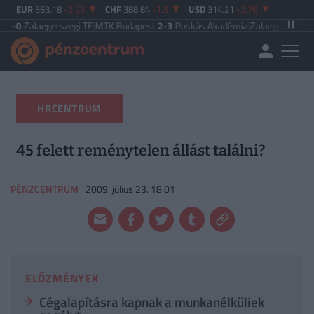
EUR
363.18
-2.23
CHF
388.84
-1.5
USD
314.21
-2.76
egerszegi TE
|
MTK Budapest
2-3
Puskás Akadémia
|
Zalaegerszegi TE
5-2
Paks
HRCENTRUM
45 felett reménytelen állást találni?
PÉNZCENTRUM
2009. július 23. 18:01
ELŐZMÉNYEK
Cégalapításra kapnak a munkanélküliek