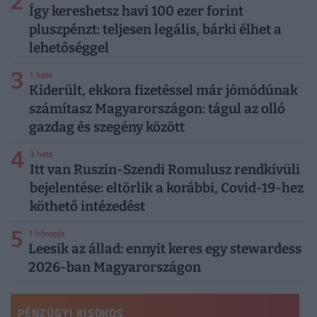
2
Így kereshetsz havi 100 ezer forint
pluszpénzt: teljesen legális, bárki élhet a
lehetőséggel
3
1 hete
Kiderült, ekkora fizetéssel már jómódúnak
számítasz Magyarországon: tágul az olló
gazdag és szegény között
4
3 hete
Itt van Ruszin-Szendi Romulusz rendkívüli
bejelentése: eltörlik a korábbi, Covid-19-hez
köthető intézedést
5
1 hónapja
Leesik az állad: ennyit keres egy stewardess
2026-ban Magyarországon
PÉNZÜGYI KISOKOS