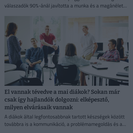
válaszadók 90%-ánál javította a munka és a magánélet
egyensúlyát, míg 80%-uk produktívabbnak érzi magát.
El vannak tévedve a mai diákok? Sokan már
csak így hajlandók dolgozni: elképesztő,
milyen elvárásaik vannak
A diákok által legfontosabbnak tartott készségek között
továbbra is a kommunikáció, a problémamegoldás és a
kritikus gondolkodás vezet.