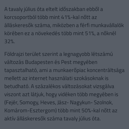
A tavaly július óta eltelt időszakban ebből a
korcsoportból több mint 41%-kal nőtt az
álláskeresők száma, miközben a férfi munkavállalók
körében ez a növekedés több mint 51%, a nőknél
32%.
Földrajzi terület szerint a legnagyobb létszámú
változás Budapesten és Pest megyében
tapasztalható, ami a munkaerőpiac koncentráltsága
mellett az internet használati szokásoknak is
betudható. A százalékos változásokat vizsgálva
viszont azt látjuk, hogy vidéken több megyében is
(Fejér, Somogy, Heves, Jász- Nagykun- Szolnok,
Komárom-Esztergom) több mint 50%-kal nőtt az
aktív álláskeresők száma tavaly július óta.