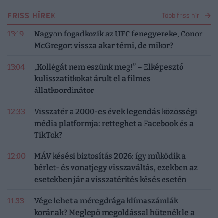
FRISS HÍREK
Több friss hír
13:19
Nagyon fogadkozik az UFC fenegyereke, Conor
McGregor: vissza akar térni, de mikor?
13:04
„Kollégát nem eszünk meg!” – Elképesztő
kulisszatitkokat árult el a filmes
állatkoordinátor
12:33
Visszatér a 2000-es évek legendás közösségi
média platformja: retteghet a Facebook és a
TikTok?
12:00
MÁV késési biztosítás 2026: így működik a
bérlet- és vonatjegy visszaváltás, ezekben az
esetekben jár a visszatérítés késés esetén
11:33
Vége lehet a méregdrága klímaszámlák
korának? Meglepő megoldással hűtenék le a