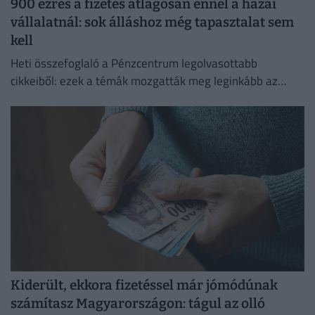
900 ezres a fizetés átlagosan ennél a hazai
vállalatnál: sok álláshoz még tapasztalat sem
kell
Heti összefoglaló a Pénzcentrum legolvasottabb
cikkeiből: ezek a témák mozgatták meg leginkább az
olvasókat.
Kiderült, ekkora fizetéssel már jómódúnak
számítasz Magyarországon: tágul az olló