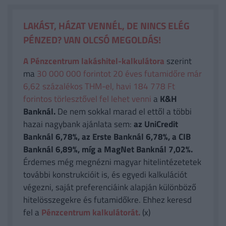
LAKÁST, HÁZAT VENNÉL, DE NINCS ELÉG
PÉNZED? VAN OLCSÓ MEGOLDÁS!
A Pénzcentrum lakáshitel-kalkulátora
szerint
ma
30 000 000 forintot 20 éves futamidőre már
6,62 százalékos THM-el, havi 184 778 Ft
forintos törlesztővel fel lehet venni
a
K&H
Banknál.
De nem sokkal marad el ettől a többi
hazai nagybank ajánlata sem:
az UniCredit
Banknál 6,78%, az Erste Banknál 6,78%, a CIB
Banknál 6,89%, míg a MagNet Banknál 7,02%.
Érdemes még megnézni magyar hitelintézetetek
további konstrukcióit is, és egyedi kalkulációt
végezni, saját preferenciáink alapján különböző
hitelösszegekre és futamidőkre. Ehhez keresd
fel a
Pénzcentrum kalkulátorát.
(x)