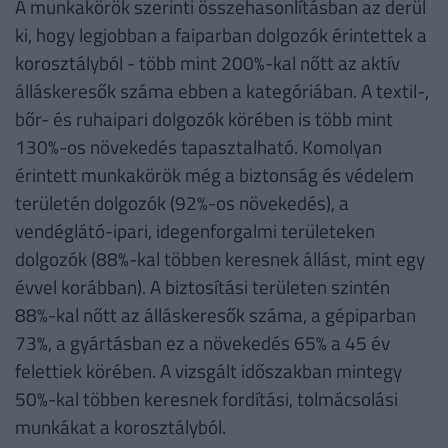
A munkakörök szerinti összehasonlításban az derül
ki, hogy legjobban a faiparban dolgozók érintettek a
korosztályból - több mint 200%-kal nőtt az aktív
álláskeresők száma ebben a kategóriában. A textil-,
bőr- és ruhaipari dolgozók körében is több mint
130%-os növekedés tapasztalható. Komolyan
érintett munkakörök még a biztonság és védelem
területén dolgozók (92%-os növekedés), a
vendéglátó-ipari, idegenforgalmi területeken
dolgozók (88%-kal többen keresnek állást, mint egy
évvel korábban). A biztosítási területen szintén
88%-kal nőtt az álláskeresők száma, a gépiparban
73%, a gyártásban ez a növekedés 65% a 45 év
felettiek körében. A vizsgált időszakban mintegy
50%-kal többen keresnek fordítási, tolmácsolási
munkákat a korosztályból.