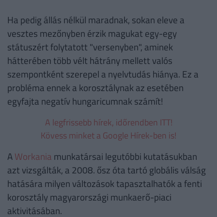
Ha pedig állás nélkül maradnak, sokan eleve a
vesztes mezőnyben érzik magukat egy-egy
státuszért folytatott "versenyben", aminek
hátterében több vélt hátrány mellett valós
szempontként szerepel a nyelvtudás hiánya. Ez a
probléma ennek a korosztálynak az esetében
egyfajta negatív hungaricumnak számít!
A legfrissebb hírek, időrendben ITT!
Kövess minket a Google Hírek-ben is!
A
Workania
munkatársai legutóbbi kutatásukban
azt vizsgálták, a 2008. ősz óta tartó globális válság
hatására milyen változások tapasztalhatók a fenti
korosztály magyarországi munkaerő-piaci
aktivitásában.