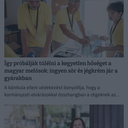
Így próbálják túlélni a kegyetlen hőséget a
magyar melósok: ingyen sör és jégkrém jár a
gyárakban
A kánikula elleni védekezést bonyolítja, hogy a
kormányzati elvárásokkal összhangban a cégeknek az
energiafogyasztásukat is mérsékelniük kell.