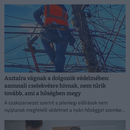
Asztalra vágnak a dolgozók védelmében:
azonnali cselekvésre hívnak, nem tűrik
tovább, ami a hőségben megy
A szakszervezet szerint a jelenlegi előírások nem
nyújtanak megfelelő védelmet a nyári hőséggel szemben,
ezért aláírásgyűjtést indítottak a dolgozók egészségének
védelmében.