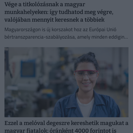
Vége a titkolózásnak a magyar
munkahelyeken: így tudhatod meg végre,
valójában mennyit keresnek a többiek
Magyarországon is új korszakot hoz az Európai Unió
bértranszparencia-szabályozása, amely minden eddiginél
átláthatóbbá teszi a vállalati javadalmazást:
Ezzel a melóval degeszre kereshetik magukat a
magyar fiatalok: óránként 4000 forintot is