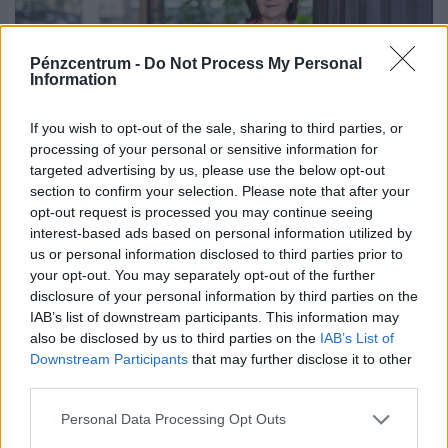
Pénzcentrum -
Do Not Process My Personal
Information
If you wish to opt-out of the sale, sharing to third parties, or
processing of your personal or sensitive information for
targeted advertising by us, please use the below opt-out
Így mehetsz hónapokra is szabadságra
section to confirm your selection. Please note that after your
anélkül, hogy rámenne az állásod: új
opt-out request is processed you may continue seeing
munkahelyi fogás ütötte fel a fejét
interest-based ads based on personal information utilized by
Magyarországon
us or personal information disclosed to third parties prior to
your opt-out. You may separately opt-out of the further
Egy jól időzített és megtervezett karrierszünet nemcsak a
disclosure of your personal information by third parties on the
vezetőt, hanem a vállalkozást is új pályára állíthatja.
IAB’s list of downstream participants. This information may
also be disclosed by us to third parties on the
IAB’s List of
Downstream Participants
that may further disclose it to other
third parties.
Personal Data Processing Opt Outs