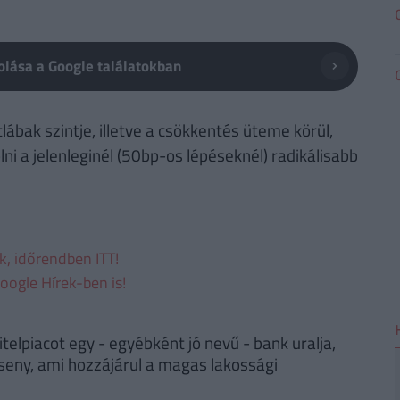
lása a Google találatokban
ábak szintje, illetve a csökkentés üteme körül,
 a jelenleginél (50bp-os lépéseknél) radikálisabb
ek, időrendben ITT!
oogle Hírek-ben is!
elpiacot egy - egyébként jó nevű - bank uralja,
eny, ami hozzájárul a magas lakossági