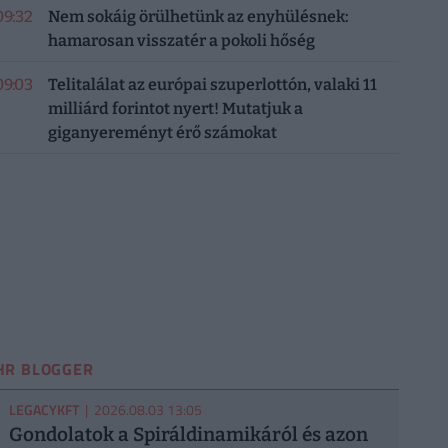
09:32
Nem sokáig örülhetünk az enyhülésnek:
hamarosan visszatér a pokoli hőség
09:03
Telitalálat az európai szuperlottón, valaki 11
milliárd forintot nyert! Mutatjuk a
giganyereményt érő számokat
HR BLOGGER
LEGACYKFT
| 2026.08.03 13:05
Gondolatok a Spiráldinamikáról és azon