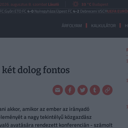
2026. augusztus 8. szombat
László
33 °C
Budapest
 ETO FC
4-0
Nyíregyháza
|
Újpest FC
4-2
Debreceni VSC
UEFA EURÓPA LIGA
B
ÁRFOLYAM
KALKULÁTOR
H
két dolog fontos
ni akkor, amikor az ember az irányadó
véleményét a nagy tekintélyű közgazdász
való avatására rendezett konferencián - számolt