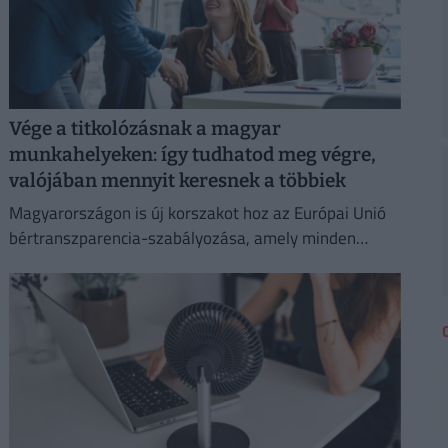
Vége a titkolózásnak a magyar
munkahelyeken: így tudhatod meg végre,
valójában mennyit keresnek a többiek
Magyarországon is új korszakot hoz az Európai Unió
bértranszparencia-szabályozása, amely minden
eddiginél átláthatóbbá teszi a vállalati javadalmazást: