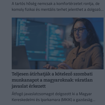
A tartós hőség nemcsak a komfortérzetet rontja, de
komoly fizikai és mentális terhet jelenthet a dolgozók
számára.
Teljesen átírhatják a kötelező szombati
munkanapot a magyaroknak: váratlan
javaslat érkezett
Átfogó javaslatcsomagot dolgozott ki a Magyar
Kereskedelmi és Iparkamara (MKIK) a gazdaság