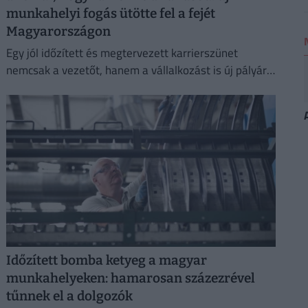
munkahelyi fogás ütötte fel a fejét
Magyarországon
Egy jól időzített és megtervezett karrierszünet
nemcsak a vezetőt, hanem a vállalkozást is új pályára
állíthatja.
Időzített bomba ketyeg a magyar
munkahelyeken: hamarosan százezrével
tűnnek el a dolgozók