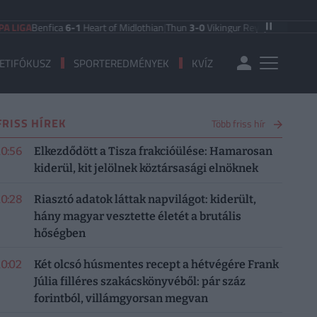
enfica
6-1
Heart of Midlothian
|
Thun
3-0
Vikingur Reykjavik
|
PAOK Saloniki
0
ETIFÓKUSZ
SPORTEREDMÉNYEK
KVÍZ
FRISS HÍREK
Több friss hír
10:56
Elkezdődött a Tisza frakcióülése: Hamarosan
kiderül, kit jelölnek köztársasági elnöknek
10:28
Riasztó adatok láttak napvilágot: kiderült,
hány magyar vesztette életét a brutális
hőségben
10:02
Két olcsó húsmentes recept a hétvégére Frank
Júlia filléres szakácskönyvéből: pár száz
forintból, villámgyorsan megvan