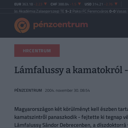
EUR
363.18
-2.23
CHF
388.84
-1.5
USD
314.21
-2.76
ás Akadémia
|
Zalaegerszegi TE
5-2
Paksi FC
|
Ferencváros
0-0
Vasas FC
|
Győri
HRCENTRUM
Lámfalussy a kamatokról - 
PÉNZCENTRUM
2004. november 30. 08:54
Magyarországon két körülményt kell észben tarta
kamatszintről panaszkodik - fejtette ki tegnap 
Lámfalussy Sándor Debrecenben, a díszdoktorrá 