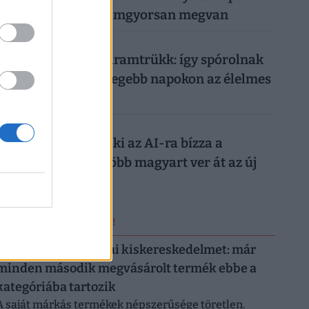
száz forintból, villámgyorsan megvan
026. augusztus 7.
Működik a legális áramtrükk: így spórolnak
tízezreket a legmelegebb napokon az élelmes
magyarok
026. augusztus 7.
Nagyon ráfázhat, aki az AI-ra bízza a
nyaralását: egyre több magyart ver át az új
digitális trend
ERRŐL NE MARADJ LE!
Letarolták az európai kiskereskedelmet: már
minden második megvásárolt termék ebbe a
kategóriába tartozik
A saját márkás termékek népszerűsége töretlen.