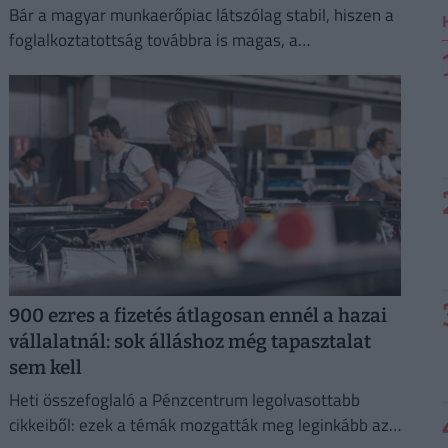
Bár a magyar munkaerőpiac látszólag stabil, hiszen a
foglalkoztatottság továbbra is magas, a
munkanélküliség pedig nem emelkedik drámai
mértékben.
900 ezres a fizetés átlagosan ennél a hazai
vállalatnál: sok álláshoz még tapasztalat
sem kell
Heti összefoglaló a Pénzcentrum legolvasottabb
cikkeiből: ezek a témák mozgatták meg leginkább az