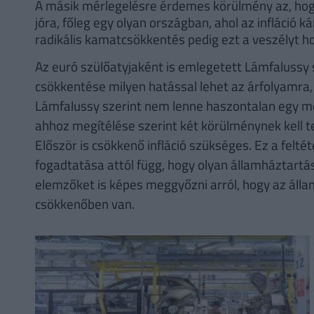
A másik mérlegelésre érdemes körülmény az, hogy
jóra, főleg egy olyan országban, ahol az infláció 
radikális kamatcsökkentés pedig ezt a veszélyt 
Az euró szülőatyjaként is emlegetett Lámfalussy s
csökkentése milyen hatással lehet az árfolyamra, 
Lámfalussy szerint nem lenne haszontalan egy 
ahhoz megítélése szerint két körülménynek kell te
Először is csökkenő infláció szükséges. Ez a felt
fogadtatása attól függ, hogy olyan államháztartás
elemzőket is képes meggyőzni arról, hogy az álla
csökkenőben van.