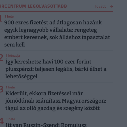
HRCENTRUM LEGOLVASOTTABB
Tovább
1
1 hete
900 ezres fizetést ad átlagosan hazánk
egyik legnagyobb vállalata: rengeteg
embert keresnek, sok álláshoz tapasztalat
sem kell
2
1 hónapja
Így kereshetsz havi 100 ezer forint
pluszpénzt: teljesen legális, bárki élhet a
lehetőséggel
3
1 hete
Kiderült, ekkora fizetéssel már
jómódúnak számítasz Magyarországon:
tágul az olló gazdag és szegény között
4
3 hete
Itt van Ruszin-Szendi Romulusz