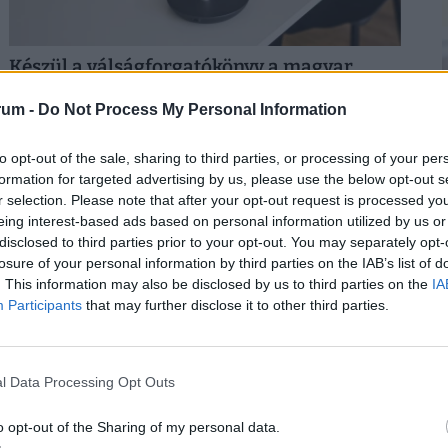
Készül a válságforgatókönyv a magyar
munkahelyeken: erre kötelezhetik a
rum -
Do Not Process My Personal Information
dolgozókat, ha elhúzódik a hőség
2
Hogyan érdemes szervezni a munkavégzést
to opt-out of the sale, sharing to third parties, or processing of your per
hőségriadóban? Otthon, ahol mindenki külön hűti a
formation for targeted advertising by us, please use the below opt-out s
lakását, vagy egy korszerű, energiahatékony
r selection. Please note that after your opt-out request is processed y
irodaházban, ahol a hűtés központilag működik.
eing interest-based ads based on personal information utilized by us or
disclosed to third parties prior to your opt-out. You may separately opt-
losure of your personal information by third parties on the IAB’s list of
2
. This information may also be disclosed by us to third parties on the
IA
Participants
that may further disclose it to other third parties.
l Data Processing Opt Outs
2
o opt-out of the Sharing of my personal data.