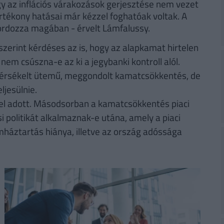
 az inflációs várakozások gerjesztése nem vezet
kártékony hatásai már kézzel foghatóak voltak. A
hordozza magában - érvelt Lámfalussy.
zerint kérdéses az is, hogy az alapkamat hirtelen
nem csúszna-e az ki a jegybanki kontroll alól.
mérsékelt ütemű, meggondolt kamatcsökkentés, de
ljesülnie.
étel adott. Másodsorban a kamatcsökkentés piaci
i politikát alkalmaznak-e utána, amely a piaci
mháztartás hiánya, illetve az ország adóssága