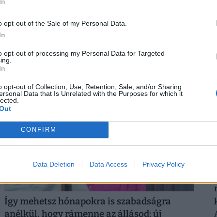
Asztalra vágnak a dolgozók védelmében:
In
azonnali cselekvésre hívnak, nem tűrik
o opt-out of the Sale of my Personal Data.
tovább, ami a hőségben megy
2
In
A szakszervezet szerint a jelenlegi előírások nem
nyújtanak megfelelő védelmet a nyári hőséggel
to opt-out of processing my Personal Data for Targeted
ing.
szemben, ezért aláírásgyűjtést indítottak a dolgozók
In
egészségének védelmében.
o opt-out of Collection, Use, Retention, Sale, and/or Sharing
2
ersonal Data that Is Unrelated with the Purposes for which it
lected.
Out
CONFIRM
Data Deletion
Data Access
Privacy Policy
Így mehetsz hónapokra is szabadságra
anélkül, hogy rámenne az állásod: új