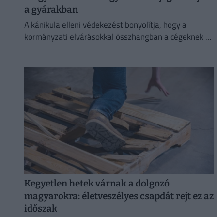
a gyárakban
A kánikula elleni védekezést bonyolítja, hogy a
kormányzati elvárásokkal összhangban a cégeknek az
energiafogyasztásukat is mérsékelniük kell.
Kegyetlen hetek várnak a dolgozó
magyarokra: életveszélyes csapdát rejt ez az
időszak