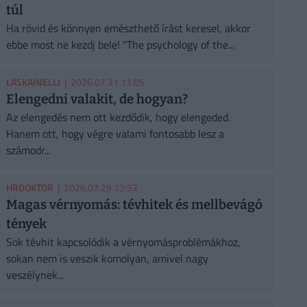
túl
Ha rövid és könnyen emészthető írást keresel, akkor
ebbe most ne kezdj bele! "The psychology of the...
LASKAINELLI
| 2026.07.31 11:05
Elengedni valakit, de hogyan?
Az elengedés nem ott kezdődik, hogy elengeded.
Hanem ott, hogy végre valami fontosabb lesz a
számodr...
HRDOKTOR
| 2026.07.29 13:52
Magas vérnyomás: tévhitek és mellbevágó
tények
Sok tévhit kapcsolódik a vérnyomásproblémákhoz,
sokan nem is veszik komolyan, amivel nagy
veszélynek...