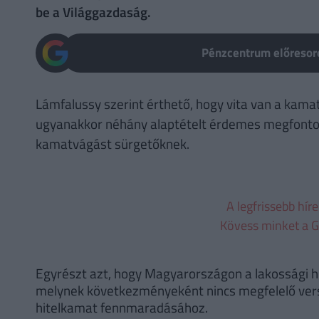
be a Világgazdaság.
Pénzcentrum előresoro
Lámfalussy szerint érthető, hogy vita van a kamatl
ugyanakkor néhány alaptételt érdemes megfontolni
kamatvágást sürgetőknek.
A legfrissebb hír
Kövess minket a G
Egyrészt azt, hogy Magyarországon a lakossági hit
melynek következményeként nincs megfelelő vers
hitelkamat fennmaradásához.