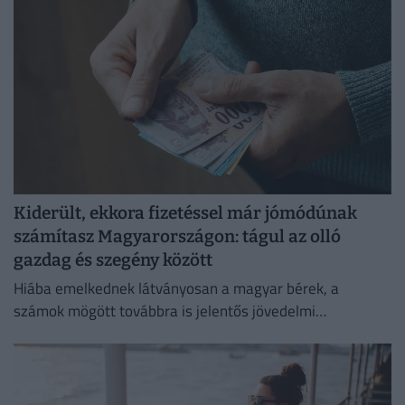
Kiderült, ekkora fizetéssel már jómódúnak
számítasz Magyarországon: tágul az olló
gazdag és szegény között
Hiába emelkednek látványosan a magyar bérek, a
számok mögött továbbra is jelentős jövedelmi
különbségek húzódnak meg.