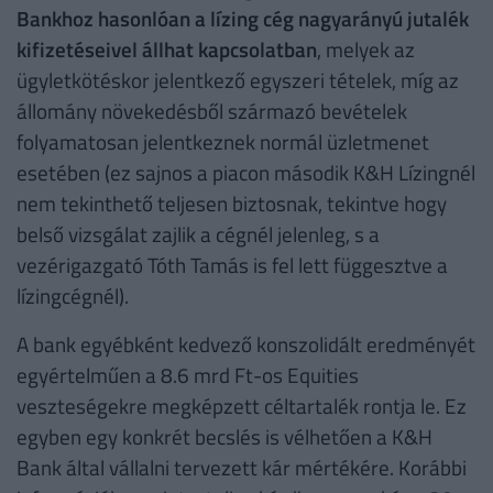
Bankhoz hasonlóan a lízing cég nagyarányú jutalék
kifizetéseivel állhat kapcsolatban
, melyek az
ügyletkötéskor jelentkező egyszeri tételek, míg az
állomány növekedésből származó bevételek
folyamatosan jelentkeznek normál üzletmenet
esetében (ez sajnos a piacon második K&H Lízingnél
nem tekinthető teljesen biztosnak, tekintve hogy
belső vizsgálat zajlik a cégnél jelenleg, s a
vezérigazgató Tóth Tamás is fel lett függesztve a
lízingcégnél).
A bank egyébként kedvező konszolidált eredményét
egyértelműen a 8.6 mrd Ft-os Equities
veszteségekre megképzett céltartalék rontja le. Ez
egyben egy konkrét becslés is vélhetően a K&H
Bank által vállalni tervezett kár mértékére. Korábbi