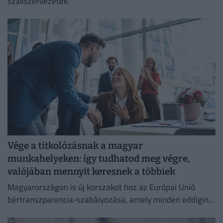
szakszervezetek.
Vége a titkolózásnak a magyar
munkahelyeken: így tudhatod meg végre,
valójában mennyit keresnek a többiek
Magyarországon is új korszakot hoz az Európai Unió
bértranszparencia-szabályozása, amely minden eddiginél
átláthatóbbá teszi a vállalati javadalmazást: