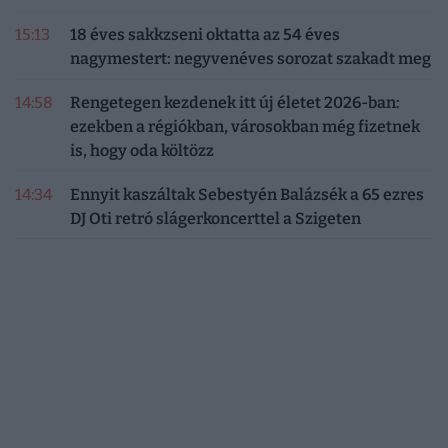
15:13
18 éves sakkzseni oktatta az 54 éves
nagymestert: negyvenéves sorozat szakadt meg
14:58
Rengetegen kezdenek itt új életet 2026-ban:
ezekben a régiókban, városokban még fizetnek
is, hogy oda költözz
14:34
Ennyit kaszáltak Sebestyén Balázsék a 65 ezres
DJ Oti retró slágerkoncerttel a Szigeten