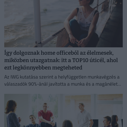
Így dolgoznak home officeból az élelmesek,
miközben utazgatnak: itt a TOP10 úticél, ahol
ezt legkönnyebben megteheted
Az IWG kutatása szerint a helyfüggetlen munkavégzés a
válaszadók 90%-ánál javította a munka és a magánélet
egyensúlyát, míg 80%-uk produktívabbnak érzi magát.