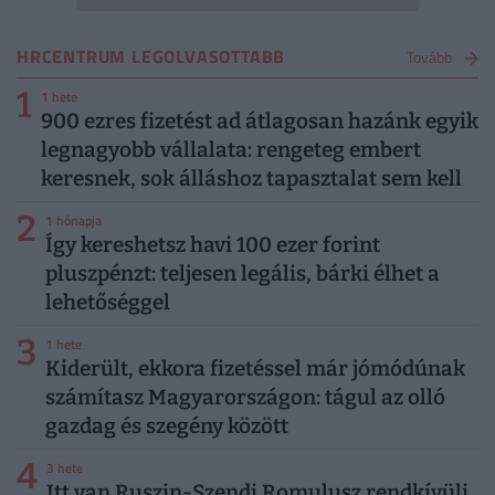
HRCENTRUM LEGOLVASOTTABB
Tovább
1
1 hete
900 ezres fizetést ad átlagosan hazánk egyik
legnagyobb vállalata: rengeteg embert
keresnek, sok álláshoz tapasztalat sem kell
2
1 hónapja
Így kereshetsz havi 100 ezer forint
pluszpénzt: teljesen legális, bárki élhet a
lehetőséggel
3
1 hete
Kiderült, ekkora fizetéssel már jómódúnak
számítasz Magyarországon: tágul az olló
gazdag és szegény között
4
3 hete
Itt van Ruszin-Szendi Romulusz rendkívüli