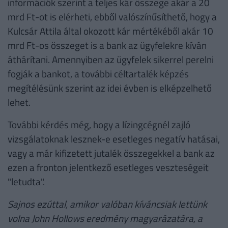
információk szerint a teljes kár összege akár a 20
mrd Ft-ot is elérheti, ebből valószínűsíthető, hogy a
Kulcsár Attila által okozott kár mértékéből akár 10
mrd Ft-os összeget is a bank az ügyfelekre kíván
áthárítani. Amennyiben az ügyfelek sikerrel perelni
fogják a bankot, a további céltartalék képzés
megítélésünk szerint az idei évben is elképzelhető
lehet.
További kérdés még, hogy a lízingcégnél zajló
vizsgálatoknak lesznek-e esetleges negatív hatásai,
vagy a már kifizetett jutalék összegekkel a bank az
ezen a fronton jelentkező esetleges veszteségeit
"letudta".
Sajnos ezúttal, amikor valóban kíváncsiak lettünk
volna John Hollows eredmény magyarázatára, a