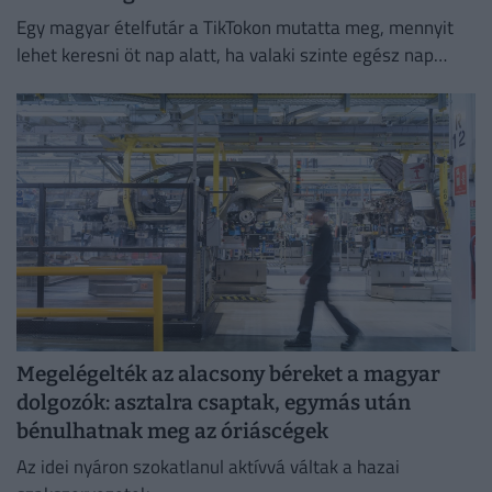
Egy magyar ételfutár a TikTokon mutatta meg, mennyit
lehet keresni öt nap alatt, ha valaki szinte egész nap
szállítja a rendeléseket.
Megelégelték az alacsony béreket a magyar
dolgozók: asztalra csaptak, egymás után
bénulhatnak meg az óriáscégek
Az idei nyáron szokatlanul aktívvá váltak a hazai