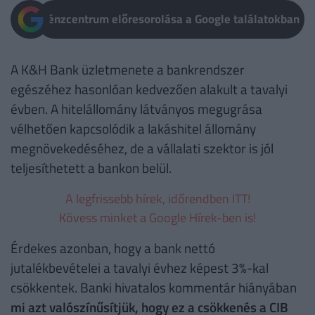
Pénzcentrum előresorolása a Google találatokban
A K&H Bank üzletmenete a bankrendszer
egészéhez hasonlóan kedvezően alakult a tavalyi
évben. A hitelállomány látványos megugrása
vélhetően kapcsolódik a lakáshitel állomány
megnövekedéséhez, de a vállalati szektor is jól
teljesíthetett a bankon belül.
A legfrissebb hírek, időrendben ITT!
Kövess minket a Google Hírek-ben is!
Érdekes azonban, hogy a bank nettó
jutalékbevételei a tavalyi évhez képest 3%-kal
csökkentek. Banki hivatalos kommentár hiányában
mi azt valószínűsítjük, hogy ez a csökkenés a CIB