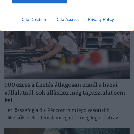
működőképességének megőrzése és az energiaválság
kezelése érdekében.
Data Deletion
Data Access
Privacy Policy
900 ezres a fizetés átlagosan ennél a hazai
vállalatnál: sok álláshoz még tapasztalat sem
kell
Heti összefoglaló a Pénzcentrum legolvasottabb
cikkeiből: ezek a témák mozgatták meg leginkább az
olvasókat.