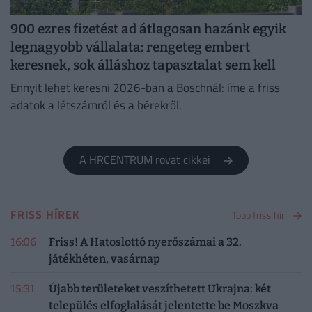
900 ezres fizetést ad átlagosan hazánk egyik
legnagyobb vállalata: rengeteg embert
keresnek, sok álláshoz tapasztalat sem kell
Ennyit lehet keresni 2026-ban a Boschnál: íme a friss
adatok a létszámról és a bérekről.
A HRCENTRUM rovat cikkei
FRISS HÍREK
Több friss hír
16:06
Friss! A Hatoslottó nyerőszámai a 32.
játékhéten, vasárnap
15:31
Újabb területeket veszíthetett Ukrajna: két
település elfoglalását jelentette be Moszkva