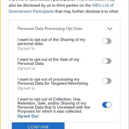
Bár a magyar munkaerőpiac látszólag stabil, hiszen a
also be disclosed by us to third parties on the
IAB’s List of
foglalkoztatottság továbbra is magas, a munkanélküliség
Downstream Participants
that may further disclose it to other
third parties.
pedig nem emelkedik drámai mértékben.
Personal Data Processing Opt Outs
I want to opt-out of the Sharing of my
personal data.
Opted In
I want to opt-out of the Sale of my
Personal Data.
Opted In
I want to opt-out of processing my
Personal Data for Targeted Advertising.
Opted In
Teljesen átírhatják a kötelező szombati
I want to opt-out of Collection, Use,
munkanapot a magyaroknak: váratlan javaslat
Retention, Sale, and/or Sharing of my
Personal Data that Is Unrelated with the
érkezett
Purposes for which it was collected.
Opted Out
Átfogó javaslatcsomagot dolgozott ki a Magyar
Kereskedelmi és Iparkamara (MKIK) a gazdaság
CONFIRM