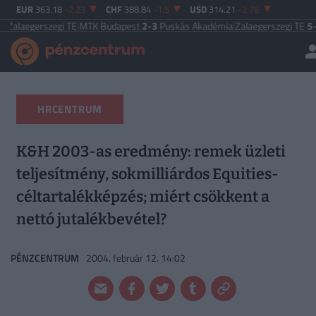
EUR
363.18
-2.23
CHF
388.84
-1.5
USD
314.21
-2.76
zegi TE
|
MTK Budapest
2-3
Puskás Akadémia
|
Zalaegerszegi TE
5-2
Paksi FC
|
HRCENTRUM
K&H 2003-as eredmény: remek üzleti
teljesítmény, sokmilliárdos Equities-
céltartalékképzés; miért csökkent a
nettó jutalékbevétel?
PÉNZCENTRUM
2004. február 12. 14:02