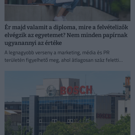
Ér majd valamit a diploma, mire a felvételizők
elvégzik az egyetemet? Nem minden papírnak
ugyanannyi az értéke
A legnagyobb verseny a marketing, média és PR
területén figyelhető meg, ahol átlagosan száz feletti
jelentkező juthat egy pályakezdő állásra.