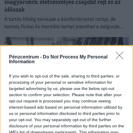
magyarokra: életveszélyes csapdát rejt ez az
időszak
A tartós hőség nemcsak a komfortérzetet rontja, de
komoly fizikai és mentális terhet jelenthet a dolgozók
számára.
Pénzcentrum -
Do Not Process My Personal
Information
If you wish to opt-out of the sale, sharing to third parties, or
processing of your personal or sensitive information for
targeted advertising by us, please use the below opt-out
section to confirm your selection. Please note that after your
opt-out request is processed you may continue seeing
interest-based ads based on personal information utilized by
Időzített bomba ketyeg a magyar
us or personal information disclosed to third parties prior to
munkahelyeken: hamarosan százezrével
your opt-out. You may separately opt-out of the further
disclosure of your personal information by third parties on the
tűnnek el a dolgozók
IAB’s list of downstream participants. This information may