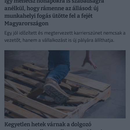
Így mehetsz hónapokra is szabadságra
anélkül, hogy rámenne az állásod: új
munkahelyi fogás ütötte fel a fejét
Magyarországon
Egy jól időzített és megtervezett karrierszünet nemcsak a
vezetőt, hanem a vállalkozást is új pályára állíthatja.
Kegyetlen hetek várnak a dolgozó