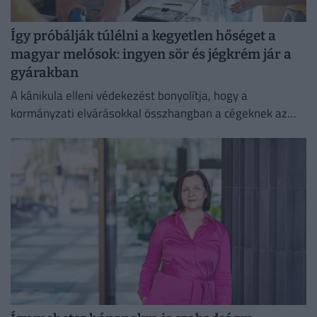
Így próbálják túlélni a kegyetlen hőséget a
magyar melósok: ingyen sör és jégkrém jár a
gyárakban
A kánikula elleni védekezést bonyolítja, hogy a
kormányzati elvárásokkal összhangban a cégeknek az
energiafogyasztásukat is mérsékelniük kell.