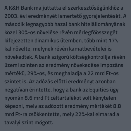
A K&H Bank ma juttatta el szerkesztőségünkhöz a
2003. évi eredményét ismertető gyorsjelentését. A
második legnagyobb hazai bank hitelállományának
közel 30%-os növelése révén mérlegfőösszegét
kifejezetten dinamikus ütemben, több mint 17%-
kal növelte, melynek révén kamatbevételei is
növekedtek. A bank szigorú költségkontrollja révén
üzemi szinten az eredmény növekedése impozáns
mértékű, 29%-os, és meghaladja a 22 mrd Ft-os
szintet is. Az adózás előtti eredményt azonban
negatívan érintette, hogy a bank az Equities ügy
nyomán 8.6 mrd Ft céltartalékot volt kénytelen
képezni, mely az adózott eredmény mértékét 8.8
mrd Ft-ra csökkentette, mely 22%-kal elmarad a
tavalyi szint mögött.