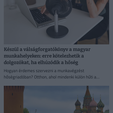
Készül a válságforgatókönyv a magyar
munkahelyeken: erre kötelezhetik a
dolgozókat, ha elhúzódik a hőség
Hogyan érdemes szervezni a munkavégzést
hőségriadóban? Otthon, ahol mindenki külön hűti a
lakását, vagy egy korszerű, energiahatékony
irodaházban, ahol a hűtés központilag működik.