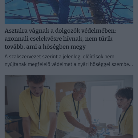
Asztalra vágnak a dolgozók védelmében:
azonnali cselekvésre hívnak, nem tűrik
tovább, ami a hőségben megy
A szakszervezet szerint a jelenlegi előírások nem
nyújtanak megfelelő védelmet a nyári hőséggel szemben,
ezért aláírásgyűjtést indítottak a dolgozók egészségének
védelmében.