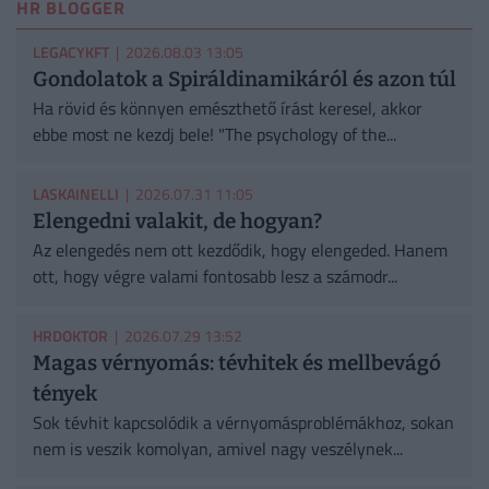
HR BLOGGER
LEGACYKFT
| 2026.08.03 13:05
Gondolatok a Spiráldinamikáról és azon túl
Ha rövid és könnyen emészthető írást keresel, akkor
ebbe most ne kezdj bele! "The psychology of the...
LASKAINELLI
| 2026.07.31 11:05
Elengedni valakit, de hogyan?
Az elengedés nem ott kezdődik, hogy elengeded. Hanem
ott, hogy végre valami fontosabb lesz a számodr...
HRDOKTOR
| 2026.07.29 13:52
Magas vérnyomás: tévhitek és mellbevágó
tények
Sok tévhit kapcsolódik a vérnyomásproblémákhoz, sokan
nem is veszik komolyan, amivel nagy veszélynek...