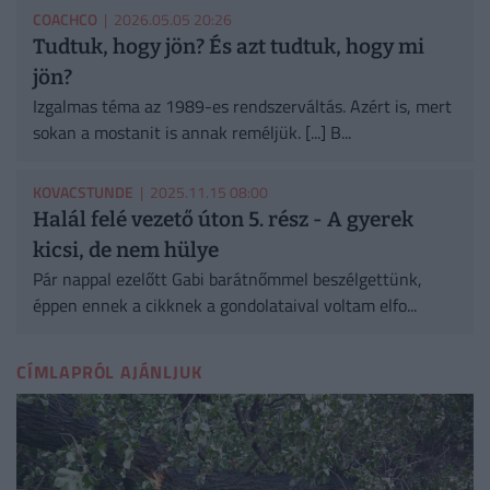
COACHCO
| 2026.05.05 20:26
Tudtuk, hogy jön? És azt tudtuk, hogy mi
jön?
Izgalmas téma az 1989-es rendszerváltás. Azért is, mert
sokan a mostanit is annak reméljük. [...] B...
KOVACSTUNDE
| 2025.11.15 08:00
Halál felé vezető úton 5. rész - A gyerek
kicsi, de nem hülye
Pár nappal ezelőtt Gabi barátnőmmel beszélgettünk,
éppen ennek a cikknek a gondolataival voltam elfo...
CÍMLAPRÓL AJÁNLJUK