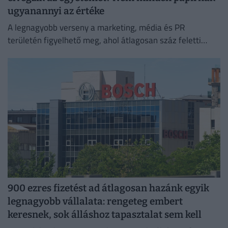
ugyanannyi az értéke
A legnagyobb verseny a marketing, média és PR
területén figyelhető meg, ahol átlagosan száz feletti
jelentkező juthat egy pályakezdő állásra.
900 ezres fizetést ad átlagosan hazánk egyik
legnagyobb vállalata: rengeteg embert
keresnek, sok álláshoz tapasztalat sem kell