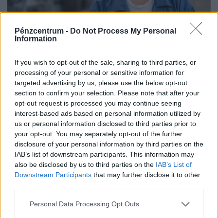
Pénzcentrum -
Do Not Process My Personal
Ezzel a melóval degeszre kereshetik magukat a
Information
magyar fiatalok: óránként 4000 forintot is
fizetnek
If you wish to opt-out of the sale, sharing to third parties, or
processing of your personal or sensitive information for
A magyar diákmunkapiac elmúlt másfél évtizede
targeted advertising by us, please use the below opt-out
lényegében egyetlen nagy átrendeződés története.
section to confirm your selection. Please note that after your
opt-out request is processed you may continue seeing
interest-based ads based on personal information utilized by
us or personal information disclosed to third parties prior to
your opt-out. You may separately opt-out of the further
disclosure of your personal information by third parties on the
IAB’s list of downstream participants. This information may
also be disclosed by us to third parties on the
IAB’s List of
Downstream Participants
that may further disclose it to other
third parties.
Personal Data Processing Opt Outs