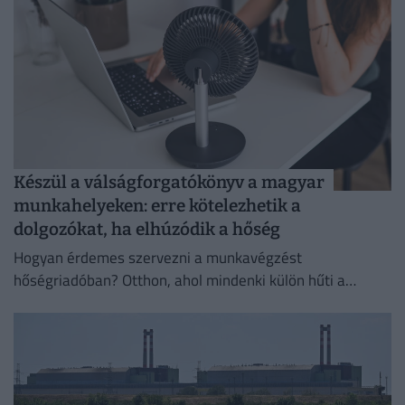
Készül a válságforgatókönyv a magyar
munkahelyeken: erre kötelezhetik a
dolgozókat, ha elhúzódik a hőség
Hogyan érdemes szervezni a munkavégzést
hőségriadóban? Otthon, ahol mindenki külön hűti a
lakását, vagy egy korszerű, energiahatékony
irodaházban, ahol a hűtés központilag működik.