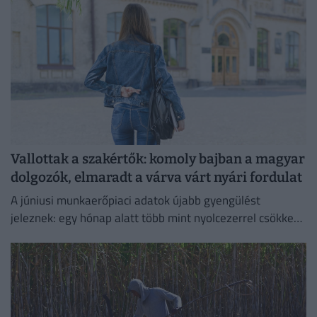
Vallottak a szakértők: komoly bajban a magyar
dolgozók, elmaradt a várva várt nyári fordulat
A júniusi munkaerőpiaci adatok újabb gyengülést
jeleznek: egy hónap alatt több mint nyolcezerrel csökkent
a foglalkoztatottak száma.