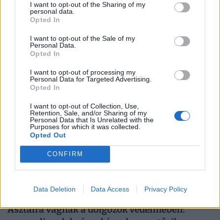
I want to opt-out of the Sharing of my
personal data.
Olyan válság csapott le Oroszországra, amire
Opted In
senki sem számított: teljesen elfogytak az
emberek, bénulás fenyegeti az országot
I want to opt-out of the Sale of my
Personal Data.
Súlyos munkaerőhiányt és fenntarthatatlan bérspirált
Opted In
okozott Oroszországban a háborús gazdálkodás.
I want to opt-out of processing my
Personal Data for Targeted Advertising.
Opted In
I want to opt-out of Collection, Use,
Retention, Sale, and/or Sharing of my
Personal Data that Is Unrelated with the
Purposes for which it was collected.
Opted Out
CONFIRM
Data Deletion
Data Access
Privacy Policy
Asztalra vágnak a dolgozók védelmében: