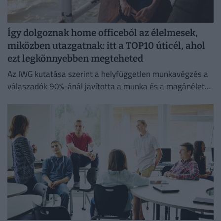
Így dolgoznak home officeból az élelmesek,
miközben utazgatnak: itt a TOP10 úticél, ahol
ezt legkönnyebben megteheted
Az IWG kutatása szerint a helyfüggetlen munkavégzés a
válaszadók 90%-ánál javította a munka és a magánélet
egyensúlyát, míg 80%-uk produktívabbnak érzi magát.