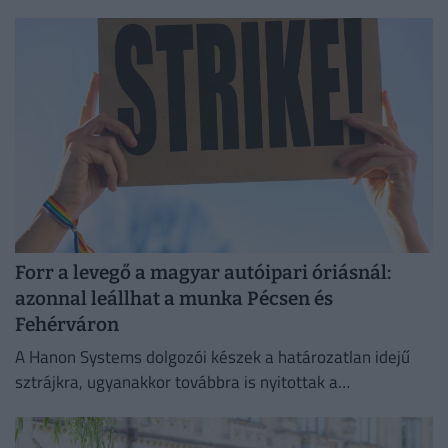
Forr a levegő a magyar autóipari óriásnál:
azonnal leállhat a munka Pécsen és
Fehérváron
A Hanon Systems dolgozói készek a határozatlan idejű
sztrájkra, ugyanakkor továbbra is nyitottak a
megállapodásra.