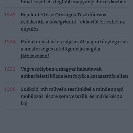
hibát követ el a legtöbb magyar grillezés közben
16:49
Bejelentette az Országos Tisztifőorvos:
csökkentik a hőségriadót - ekkortól érkezhet az
enyülés
16:44
Már a teniszt is leuralja az AI: vajon tényleg csak
a mesterséges intelligenciáa segít a
játékosokon?
16:32
Végveszélyben a magyar halastavak:
emberfeletti küzdelem folyik a katasztrófa ellen
16:05
Sokkoló, mit művel a testünkkel a mindennapi
mobilozás: észre sem vesszük, és máris kész a
baj