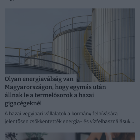
Olyan energiaválság van
Magyarországon, hogy egymás után
állnak le a termelősorok a hazai
gigacégeknél
A hazai vegyipari vállalatok a kormány felhívására
jelentősen csökkentették energia- és vízfelhasználásukat
az elmúlt időszakban,