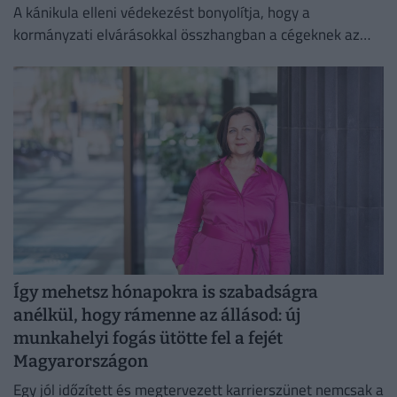
A kánikula elleni védekezést bonyolítja, hogy a
kormányzati elvárásokkal összhangban a cégeknek az
energiafogyasztásukat is mérsékelniük kell.
Így mehetsz hónapokra is szabadságra
anélkül, hogy rámenne az állásod: új
munkahelyi fogás ütötte fel a fejét
Magyarországon
Egy jól időzített és megtervezett karrierszünet nemcsak a