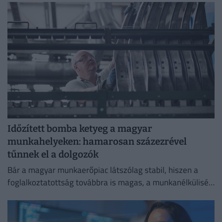
Időzített bomba ketyeg a magyar
munkahelyeken: hamarosan százezrével
tűnnek el a dolgozók
Bár a magyar munkaerőpiac látszólag stabil, hiszen a
foglalkoztatottság továbbra is magas, a munkanélküliség
pedig nem emelkedik drámai mértékben.