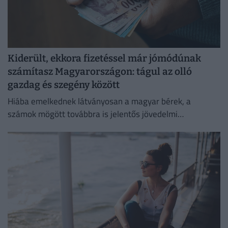
Kiderült, ekkora fizetéssel már jómódúnak
számítasz Magyarországon: tágul az olló
gazdag és szegény között
Hiába emelkednek látványosan a magyar bérek, a
számok mögött továbbra is jelentős jövedelmi
különbségek húzódnak meg.