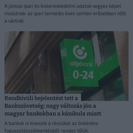
A júniusi ipari és kiskereskedelmi adatok vegyes képet
mutatnak: az ipari termelés éves szinten erősebben nőtt
a vártnál.
Rendkívüli bejelentést tett a
Bankszövetség: nagy változás jön a
magyar bankokban a kánikula miatt
A bankok is kiveszik a részüket az önkéntes
fogyasztáscsökkentésből: rendes tőlük.