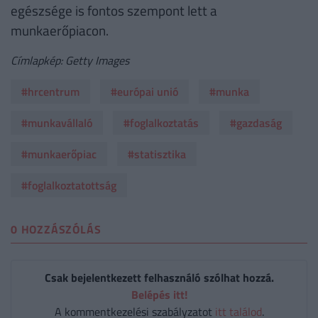
egészsége is fontos szempont lett a
munkaerőpiacon.
Címlapkép: Getty Images
#hrcentrum
#európai unió
#munka
#munkavállaló
#foglalkoztatás
#gazdaság
#munkaerőpiac
#statisztika
#foglalkoztatottság
0 HOZZÁSZÓLÁS
Csak bejelentkezett felhasználó szólhat hozzá.
Belépés itt!
A kommentkezelési szabályzatot
itt találod
.