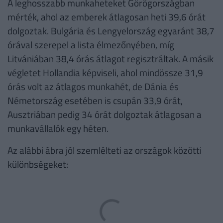
A leghosszabb munkaheteket Görögországban
mérték, ahol az emberek átlagosan heti 39,6 órát
dolgoztak. Bulgária és Lengyelország egyaránt 38,7
órával szerepel a lista élmezőnyében, míg
Litvániában 38,4 órás átlagot regisztráltak. A másik
végletet Hollandia képviseli, ahol mindössze 31,9
órás volt az átlagos munkahét, de Dánia és
Németország esetében is csupán 33,9 órát,
Ausztriában pedig 34 órát dolgoztak átlagosan a
munkavállalók egy héten.
Az alábbi ábra jól szemlélteti az országok közötti
különbségeket: