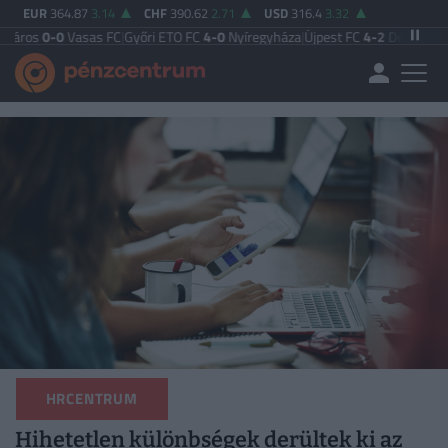
EUR
364.87
3.14
CHF
390.62
2.71
USD
316.4
3.32
asas FC
|
Győri ETO FC
4-0
Nyíregyháza
|
Újpest FC
4-2
Debreceni VSC
|
Budape
HRCENTRUM
Hihetetlen különbségek derültek ki az