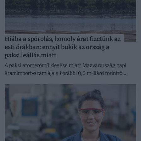
Hiába a spórolás, komoly árat fizetünk az
esti órákban: ennyit bukik az ország a
paksi leállás miatt
A paksi atomerőmű kiesése miatt Magyarország napi
áramimport-számlája a korábbi 0,6 milliárd forintról
mintegy 4 milliárd forintra ugrott.