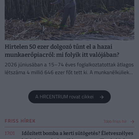
Hirtelen 50 ezer dolgozó tűnt el a hazai
munkaerőpiacról: mi folyik itt valójában?
2026 júniusában a 15–74 éves foglalkoztatottak átlagos
létszáma 4 millió 646 ezer főt tett ki. A munkanélküliek
száma 214 ezer fő, a munkanélküliségi ráta 4,4%...
A HRCENTRUM rovat cikkei
FRISS HÍREK
Több friss hír
17:01
Időzített bomba a kerti sütögetés? Életveszélyes