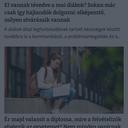
El vannak tévedve a mai diákok? Sokan már
csak így hajlandók dolgozni: elképesztő,
milyen elvárásaik vannak
A diákok által legfontosabbnak tartott készségek között
továbbra is a kommunikáció, a problémamegoldás és a
kritikus gondolkodás vezet.
Ér majd valamit a diploma, mire a felvételizők
elvégzik az egyetemet? Nem minden papírnak