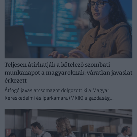
Teljesen átírhatják a kötelező szombati
munkanapot a magyaroknak: váratlan javaslat
érkezett
Átfogó javaslatcsomagot dolgozott ki a Magyar
Kereskedelmi és Iparkamara (MKIK) a gazdaság
működőképességének megőrzése és az energiaválság
kezelése érdekében.