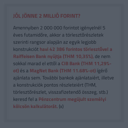
JÓL JÖNNE 2 MILLIÓ FORINT?
Amennyiben 2 000 000 forintot igényelnél 5
éves futamidőre, akkor a törlesztőrészletek
szerinti rangsor alapján az egyik legjobb
konstrukciót
havi 42 386
forintos törlesztővel a
Raiffeisen Bank nyújtja (THM 10,35%),
de nem
sokkal marad el ettől a
CIB Bank (THM 11,29%-
ot)
és a
MagNet Bank (THM 11.68%-ot)
ígérő
ajánlata sem. További bankok ajánlataiért, illetve
a konstrukciók pontos részleteiért (THM,
törlesztőrészlet, visszafizetendő összeg, stb.)
keresd fel a
Pénzcentrum megújult személyi
kölcsön kalkulátorát.
(x)