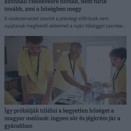
azonnali cselekvésre hívnak, nem tűrik
tovább, ami a hőségben megy
A szakszervezet szerint a jelenlegi előírások nem
nyújtanak megfelelő védelmet a nyári hőséggel szemben,
ezért aláírásgyűjtést indítottak a dolgozók egészségének
védelmében.
Így próbálják túlélni a kegyetlen hőséget a
magyar melósok: ingyen sör és jégkrém jár a
gyárakban