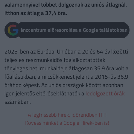
valamennyivel többet dolgoznak az uniós átlagnál,
itthon az átlag a 37,4 óra.
Pénzcentrum előresorolása a Google találatokban
2025-ben az Európai Unióban a 20 és 64 év közötti
teljes és részmunkaidős foglalkoztatottak
tényleges heti munkaideje átlagosan 35,9 óra volt a
főállásukban, ami csökkenést jelent a 2015-ös 36,9
órához képest. Az uniós országok között azonban
igen jelentős eltérések láthatók a
ledolgozott órák
számában.
A legfrissebb hírek, időrendben ITT!
Kövess minket a Google Hírek-ben is!