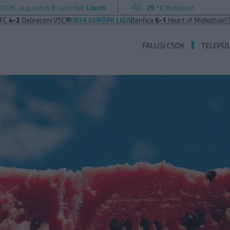
2026. augusztus 8. szombat
László
29 °C
Budapest
Debreceni VSC
UEFA EURÓPA LIGA
Benfica
6-1
Heart of Midlothian
|
Thun
3
FALUSI CSOK
TELEPÜ