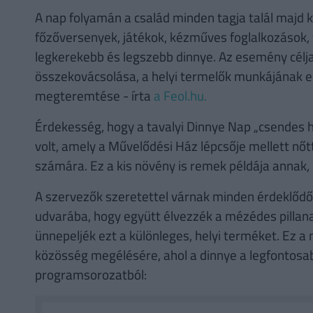
A nap folyamán a család minden tagja talál majd k
főzőversenyek, játékok, kézműves foglalkozások, v
legkerekebb és legszebb dinnye. Az esemény cél
összekovácsolása, a helyi termelők munkájának e
megteremtése - írta
a Feol.hu.
Érdekesség, hogy a tavalyi Dinnye Nap „csendes h
volt, amely a Művelődési Ház lépcsője mellett nőtt
számára. Ez a kis növény is remek példája annak,
A szervezők szeretettel várnak minden érdeklődő
udvarába, hogy együtt élvezzék a mézédes pillana
ünnepeljék ezt a különleges, helyi terméket. Ez a 
közösség megélésére, ahol a dinnye a legfontosabb 
programsorozatból: