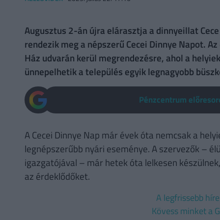
Augusztus 2-án újra elárasztja a dinnyeillat Cec
rendezik meg a népszerű Cecei Dinnye Napot. A
Ház udvarán kerül megrendezésre, ahol a helyiek 
ünnepelhetik a település egyik legnagyobb büszke
Pénzcentrum előresoro
A Cecei Dinnye Nap már évek óta nemcsak a helyi
legnépszerűbb nyári eseménye. A szervezők – élük
igazgatójával – már hetek óta lelkesen készülnek
az érdeklődőket.
A legfrissebb hír
Kövess minket a G