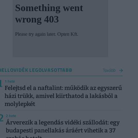
HELLOVIDÉK LEGOLVASOTTABB
Tovább
1
1 hete
Felejtsd el a naftalint: működik az egyszerű
házi trükk, amivel kiirthatod a lakásból a
molylepkét
2
2 hete
Árverezik a legendás vidéki szállodát: egy
budapesti panellakás áráért vihetik a 37