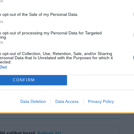
In
o opt-out of the Sale of my Personal Data.
In
to opt-out of processing my Personal Data for Targeted
ing.
In
o opt-out of Collection, Use, Retention, Sale, and/or Sharing
ersonal Data that Is Unrelated with the Purposes for which it
lected.
Out
CONFIRM
tus
#programajánló
Data Deletion
Data Access
Privacy Policy
áló szólhat hozzá.
Belépés itt!