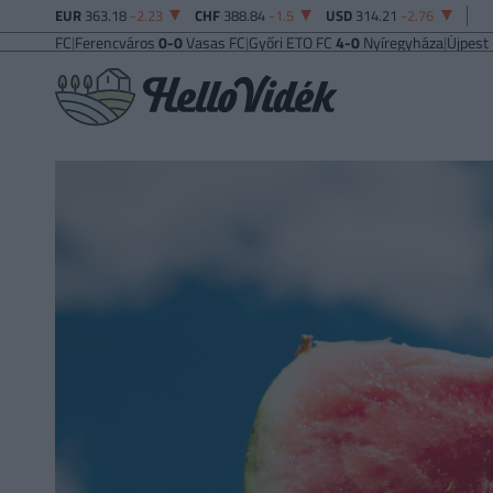
EUR
363.18
-2.23
CHF
388.84
-1.5
USD
314.21
-2.76
i FC
|
Ferencváros
0-0
Vasas FC
|
Győri ETO FC
4-0
Nyíregyháza
|
Újpest FC
4-2