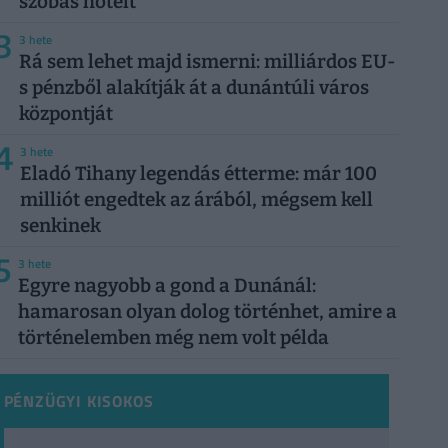
szobás hotelt
3
3 hete
Rá sem lehet majd ismerni: milliárdos EU-
s pénzből alakítják át a dunántúli város
központját
4
3 hete
Eladó Tihany legendás étterme: már 100
milliót engedtek az árából, mégsem kell
senkinek
5
3 hete
Egyre nagyobb a gond a Dunánál:
hamarosan olyan dolog történhet, amire a
történelemben még nem volt példa
PÉNZÜGYI KISOKOS