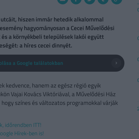
e utcáit, hiszen immár hetedik alkalommal
z esemény hagyományosan a Cecei Művelődési
és a környékbeli települések lakói együtt
ségét: a híres cecei dinnyét.
lása a Google találatokban
ek kedvence, hanem az egész régió egyik
ön Vajai Kovács Viktóriával, a Művelődési Ház
, hogy színes és változatos programokkal várják
ek, időrendben ITT!
oogle Hírek-ben is!