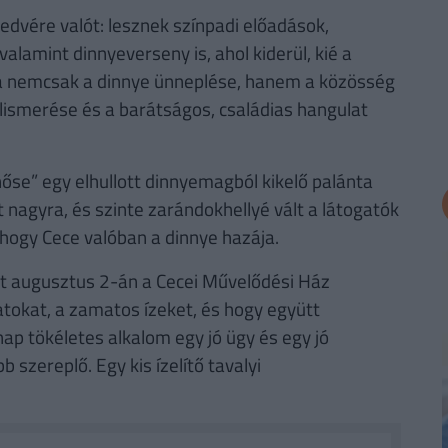
edvére valót: lesznek színpadi előadások,
alamint dinnyeverseny is, ahol kiderül, kié a
ja nemcsak a dinnye ünneplése, hanem a közösség
lismerése és a barátságos, családias hangulat
őse” egy elhullott dinnyemagból kikelő palánta
 nagyra, és szinte zarándokhellyé vált a látogatók
 hogy Cece valóban a dinnye hazája.
t augusztus 2-án a Cecei Művelődési Ház
tokat, a zamatos ízeket, és hogy együtt
nap tökéletes alkalom egy jó ügy és egy jó
szereplő. Egy kis ízelítő tavalyi