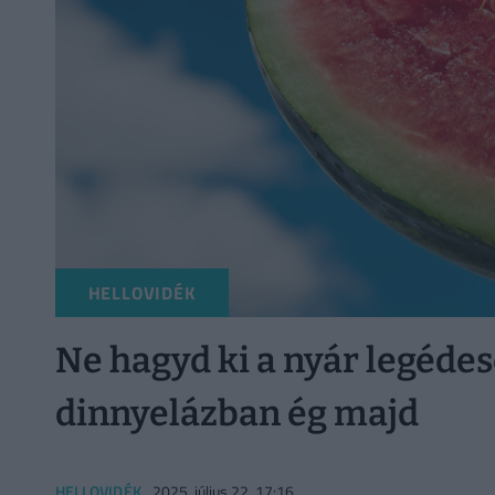
HELLOVIDÉK
Ne hagyd ki a nyár legédese
dinnyelázban ég majd
HELLOVIDÉK
2025. július 22. 17:16