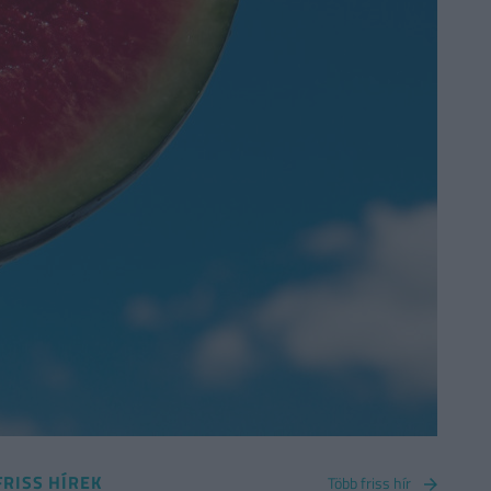
FRISS HÍREK
Több friss hír