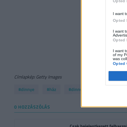
Opted 
I want t
Opted 
I want 
Advertis
Opted 
I want t
of my P
was col
Opted 
Címlapkép: Getty Images
#dinnye
#ház
#dinnyeszezon
#augusz
0 HOZZÁSZÓLÁS
Csak bejelentkezett felhaszn