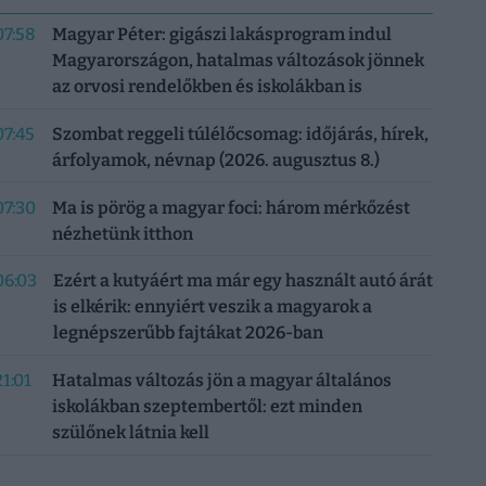
07:58
Magyar Péter: gigászi lakásprogram indul
Magyarországon, hatalmas változások jönnek
az orvosi rendelőkben és iskolákban is
07:45
Szombat reggeli túlélőcsomag: időjárás, hírek,
árfolyamok, névnap (2026. augusztus 8.)
07:30
Ma is pörög a magyar foci: három mérkőzést
nézhetünk itthon
06:03
Ezért a kutyáért ma már egy használt autó árát
is elkérik: ennyiért veszik a magyarok a
legnépszerűbb fajtákat 2026-ban
21:01
Hatalmas változás jön a magyar általános
iskolákban szeptembertől: ezt minden
szülőnek látnia kell