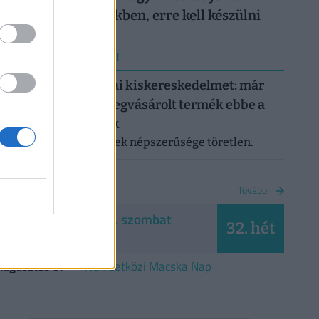
háziorvosi rendelőkben, erre kell készülni
ERRŐL NE MARADJ LE!
Letarolták az európai kiskereskedelmet: már
minden második megvásárolt termék ebbe a
kategóriába tartozik
A saját márkás termékek népszerűsége töretlen.
NAPTÁR
Tovább
2026. augusztus 8. szombat
32. hét
László
Augusztus 8.
Nemzetközi Macska Nap