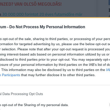
ÉNZED? VAN OLCSÓ MEGOLDÁS!
a
30 000 000 forintot 20 éves futamidőre már
törlesztővel fel lehet venni
a
K&H Banknál.
De
k ajánlata sem:
az UniCredit Banknál 6,78%, az
rum -
Do Not Process My Personal Information
 a MagNet Banknál 7,02%.
Érdemes még megnézni
és egyedi kalkulációt végezni, saját preferenciáink
to opt-out of the sale, sharing to third parties, or processing of your per
e. Ehhez keresd fel a
Pénzcentrum kalkulátorát.
formation for targeted advertising by us, please use the below opt-out s
r selection. Please note that after your opt-out request is processed y
eing interest-based ads based on personal information utilized by us or
disclosed to third parties prior to your opt-out. You may separately opt-
losure of your personal information by third parties on the IAB’s list of
. This information may also be disclosed by us to third parties on the
IA
Participants
that may further disclose it to other third parties.
l Data Processing Opt Outs
o opt-out of the Sharing of my personal data.