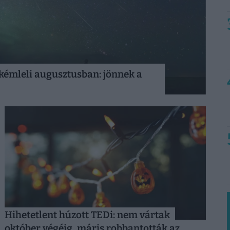
t kémleli augusztusban: jönnek a
Hihetetlent húzott TEDi: nem vártak
október végéig, máris robbantották az