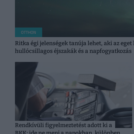
OTTHON
Ritka égi jelenségek tanúja lehet, aki az ege
hullócsillagos éjszakák és a napfogyatkozás
Rendkívüli figyelmeztetést adott ki a
BKK: ide ne menj a napokban, különben