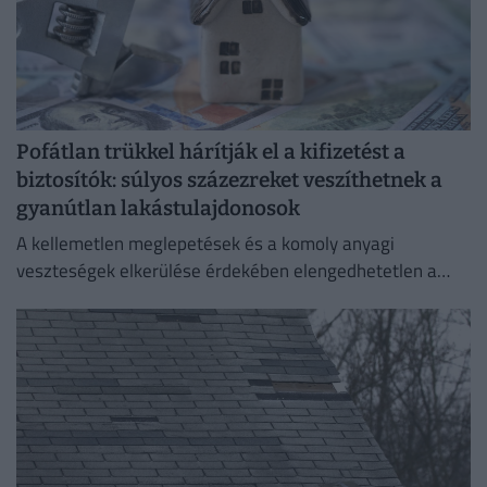
Pofátlan trükkel hárítják el a kifizetést a
biztosítók: súlyos százezreket veszíthetnek a
gyanútlan lakástulajdonosok
A kellemetlen meglepetések és a komoly anyagi
veszteségek elkerülése érdekében elengedhetetlen a
szerződési feltételek alapos áttekintése.