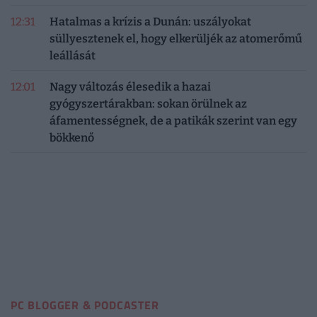
12:31
Hatalmas a krízis a Dunán: uszályokat
süllyesztenek el, hogy elkerüljék az atomerőmű
leállását
12:01
Nagy változás élesedik a hazai
gyógyszertárakban: sokan örülnek az
áfamentességnek, de a patikák szerint van egy
bökkenő
PC BLOGGER & PODCASTER