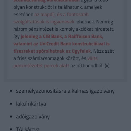
olyan konstrukciót is találhatunk, amelyek
esetében
az alapdíj, és a fontosabb
szolgáltatások is ingyenesek
lehetnek. Nemrég
három pénzintézet is komoly akciókat hirdetett,
így
jelenleg a CIB Bank, a Raiffeisen Bank,
valamint az UniCredit Bank konstrukcióival is
tízezreket spórolhatnak az ügyfelek
. Nézz szét
a friss számlacsomagok között, és
válts
pénzintézetet percek alatt
az otthonodból. (x)
személyazonosításra alkalmas igazolvány
lakcímkártya
adóigazolvány
TAJ kártya