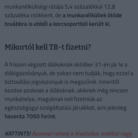
munkanélküliségi rátája 5,4 százalékkal 12,8
százaléka csökkent, de
a munkanélküliek ötöde
továbbra is ebből a korcsoportból került ki.
Mikortól kell TB-t fizetni?
A frissen végzett diákoknak október 31-én jár le a
diákigazolványuk, de sokan nem tudják, hogy ezzel a
biztosítási jogviszonyuk is megszűnik. Innentől
kezdve azoknak a diákoknak, akiknek még nincsen
munkahelye, maguknak kell fizetniük az
egészségügyi szolgáltatási járulékot, ami jelenleg
havonta 7050 forint.
KATTINTS!
Azonnal rohanj a hivatalba: enélkül nagy