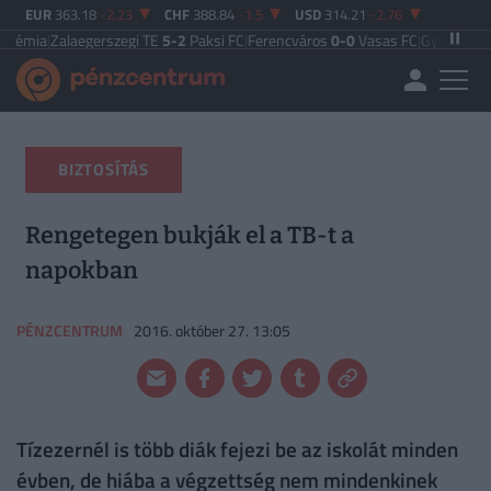
EUR
363.18
-2.23
CHF
388.84
-1.5
USD
314.21
-2.76
aegerszegi TE
5-2
Paksi FC
|
Ferencváros
0-0
Vasas FC
|
Győri ETO FC
4-0
Nyír
BIZTOSÍTÁS
Rengetegen bukják el a TB-t a
napokban
PÉNZCENTRUM
2016. október 27. 13:05
Tízezernél is több diák fejezi be az iskolát minden
évben, de hiába a végzettség nem mindenkinek