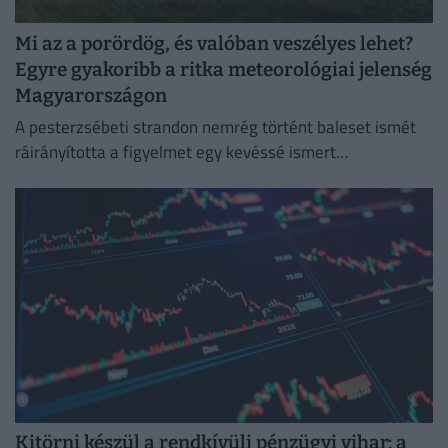
Mi az a porördög, és valóban veszélyes lehet?
Egyre gyakoribb a ritka meteorológiai jelenség
Magyarországon
A pesterzsébeti strandon nemrég történt baleset ismét
ráirányította a figyelmet egy kevéssé ismert
meteorológiai jelenségre, a porördögre.
Kitörni készül a rendkívüli pénzügyi vihar: a