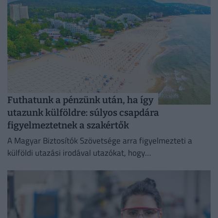
Futhatunk a pénzünk után, ha így
utazunk külföldre: súlyos csapdára
figyelmeztetnek a szakértők
A Magyar Biztosítók Szövetsége arra figyelmezteti a
külföldi utazási irodával utazókat, hogy
fizetésképtelenség esetén a kártérítés szabályai
eltérhetnek a magyar gyakorlattól