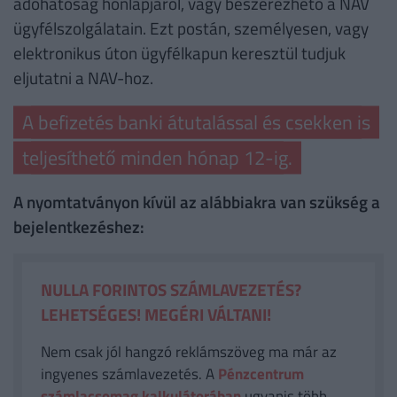
adóhatóság honlapjáról, vagy beszerezhető a NAV
ügyfélszolgálatain. Ezt postán, személyesen, vagy
elektronikus úton ügyfélkapun keresztül tudjuk
eljutatni a NAV-hoz.
A befizetés banki átutalással és csekken is
teljesíthető minden hónap 12-ig.
A nyomtatványon kívül az alábbiakra van szükség a
bejelentkezéshez:
NULLA FORINTOS SZÁMLAVEZETÉS?
LEHETSÉGES! MEGÉRI VÁLTANI!
Nem csak jól hangzó reklámszöveg ma már az
ingyenes számlavezetés. A
Pénzcentrum
számlacsomag kalkulátorában
ugyanis több