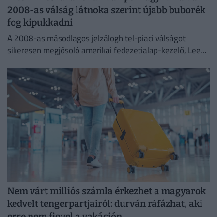
2008-as válság látnoka szerint újabb buborék
fog kipukkadni
A 2008-as másodlagos jelzáloghitel-piaci válságot
sikeresen megjósoló amerikai fedezetialap-kezelő, Lee
Robinson most a nagy biztosítótársaságok
összeomlására spekulál.
Nem várt milliós számla érkezhet a magyarok
kedvelt tengerpartjairól: durván ráfázhat, aki
erre nem figyel a vakáción