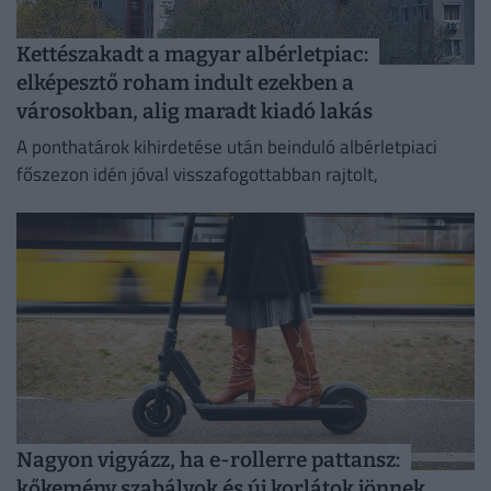
Kettészakadt a magyar albérletpiac:
elképesztő roham indult ezekben a
városokban, alig maradt kiadó lakás
A ponthatárok kihirdetése után beinduló albérletpiaci
főszezon idén jóval visszafogottabban rajtolt,
Nagyon vigyázz, ha e-rollerre pattansz:
kőkemény szabályok és új korlátok jönnek