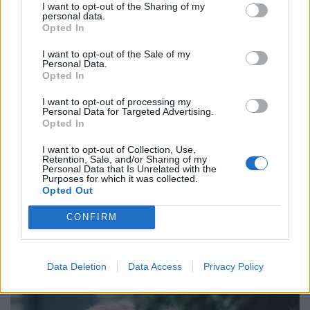
megőriznie annak, aki utazásszervezőn keresztül indul
I want to opt-out of the Sharing of my
personal data.
külföldi nyaralásra.
Opted In
I want to opt-out of the Sale of my
Personal Data.
Opted In
I want to opt-out of processing my
Personal Data for Targeted Advertising.
Opted In
I want to opt-out of Collection, Use,
Retention, Sale, and/or Sharing of my
Personal Data that Is Unrelated with the
Purposes for which it was collected.
Autóval mész nyaralni? A legtöbben enélkül
Opted Out
már nem is indulnak útnak: csak pár kattintás
CONFIRM
beszerezni
A nyári autós utak egyértelmű favoritja Horvátország,
amely az úti célok több mint harmadában szerepelt.
Data Deletion
Data Access
Privacy Policy