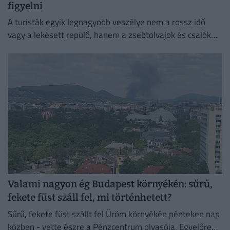
figyelni
A turisták egyik legnagyobb veszélye nem a rossz idő
vagy a lekésett repülő, hanem a zsebtolvajok és csalók
kifinomult módszerei lehetnek.
Valami nagyon ég Budapest környékén: sűrű,
fekete füst száll fel, mi történhetett?
Sűrű, fekete füst szállt fel Üröm környékén pénteken nap
közben - vette észre a Pénzcentrum olvasója. Egyelőre