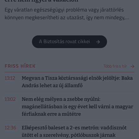
Egy váratlan egészségügyi probléma vagy járattörlés
könnyen megkeserítheti az utazást, így nem mindegy,
milyen biztosítást választunk.
A Biztosítás rovat cikkei
FRISS HÍREK
Több friss hír
13:12
Megvan a Tisza köztársasági elnök jelöltje: Baka
András lehet az új államfő
13:02
Nem elég mélyen a zsebbe nyúlni:
magánellátásban is egy évet kell várni a magyar
férfiaknak erre a műtétre
12:36
Elképesztő baleset a 2-es metrón: vaddisznót
ütött el a szerelvény, pótlóbuszok járnak