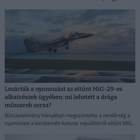
nem tudni, mi állhat a háttérben.
Lezárták a nyomozást az eltűnt MiG-29-es
alkatrészek ügyében: mi lehetett a drága
műszerek sorsa?
Bűncselekmény hiányában megszüntette a rendőrség a
nyomozást a kecskeméti katonai repülőtérről eltűnt MiG–
29-es vadászgépalkatrészek ügyében.