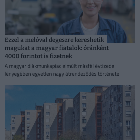
Ezzel a melóval degeszre kereshetik
magukat a magyar fiatalok: óránként
4000 forintot is fizetnek
A magyar diákmunkapiac elmúlt másfél évtizede
lényegében egyetlen nagy átrendeződés története.