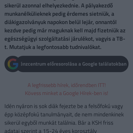
sikerül azonnal elhelyezkednie. A pályakezdő
munkanélkülieknek pedig érdemes sietniük, a
diákigazolványuk napokon belül lejár, onnantól
kezdve pedig már maguknak kell majd fizetniük az
egészségügyi szolgáltatási járulékot, vagyis a TB-
t. Mutatjuk a legfontosabb tudnivalókat.
Pénzcentrum előresorolása a Google találatokban
A legfrissebb hírek, időrendben ITT!
Kövess minket a Google Hírek-ben is!
Idén nyáron is sok diák fejezte be a felsőfokú vagy
épp középfokú tanulmányait, de nem mindenkinek
sikerül egyből munkát találnia. Bár a KSH friss
adatai szerint a 15-24 éves korosztály