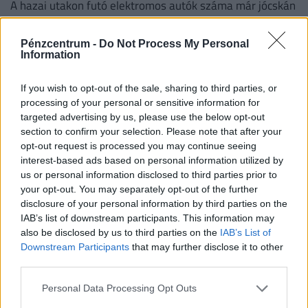
A hazai utakon futó elektromos autók száma már jócskán
átlépte a százezres határt, ami a biztosítási piacon is
egyértelműen érezteti a hatását.
Pénzcentrum -
Do Not Process My Personal
Information
If you wish to opt-out of the sale, sharing to third parties, or
processing of your personal or sensitive information for
targeted advertising by us, please use the below opt-out
section to confirm your selection. Please note that after your
opt-out request is processed you may continue seeing
interest-based ads based on personal information utilized by
us or personal information disclosed to third parties prior to
your opt-out. You may separately opt-out of the further
disclosure of your personal information by third parties on the
IAB’s list of downstream participants. This information may
Egy vagyont bukik, aki elköveti ezt a hibát:
also be disclosed by us to third parties on the
IAB’s List of
súlyos csapdára figyelmeztetik a külföldre
Downstream Participants
that may further disclose it to other
utazó magyarokat
third parties.
Minden utazási dokumentumot, szerződést, számlát,
Personal Data Processing Opt Outs
banki bizonylatot, e-mailt és hivatalos SMS-t érdemes