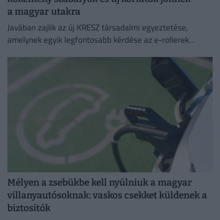
a magyar utakra
Javában zajlik az új KRESZ társadalmi egyeztetése,
amelynek egyik legfontosabb kérdése az e-rollerek
használatának szabályozása, beleértve a
sebességhatárokat, a korhatárt és a kötelező
sisakviselést.
Mélyen a zsebükbe kell nyúlniuk a magyar
villanyautósoknak: vaskos csekket küldenek a
biztosítók