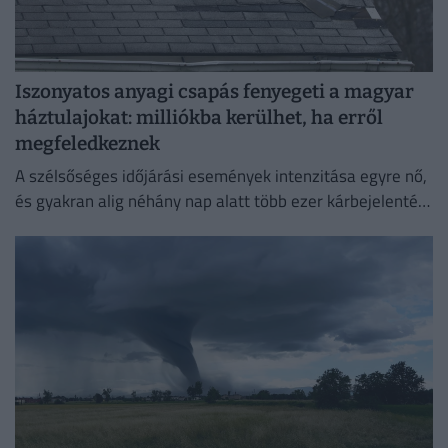
Iszonyatos anyagi csapás fenyegeti a magyar
háztulajokat: milliókba kerülhet, ha erről
megfeledkeznek
A szélsőséges időjárási események intenzitása egyre nő,
és gyakran alig néhány nap alatt több ezer kárbejelentést
eredményeznek, emiatt pedig egyre fontosabbá válik a
megelőzés.