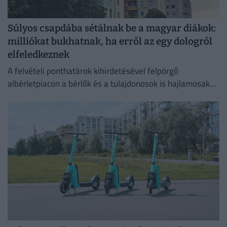
Súlyos csapdába sétálnak be a magyar diákok:
milliókat bukhatnak, ha erről az egy dologról
elfeledkeznek
A felvételi ponthatárok kihirdetésével felpörgő
albérletpiacon a bérlők és a tulajdonosok is hajlamosak
megfeledkezni a megfelelő lakásbiztosításról.