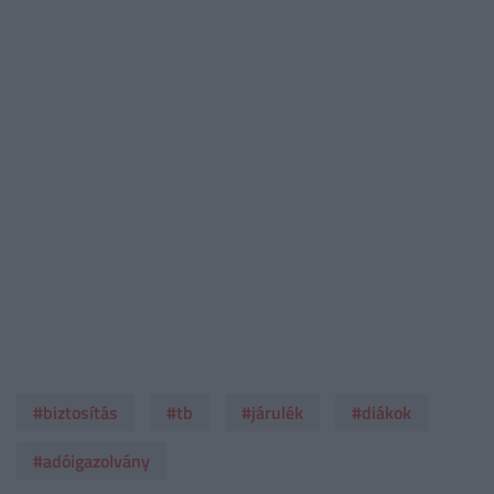
#biztosítás
#tb
#járulék
#diákok
#adóigazolvány