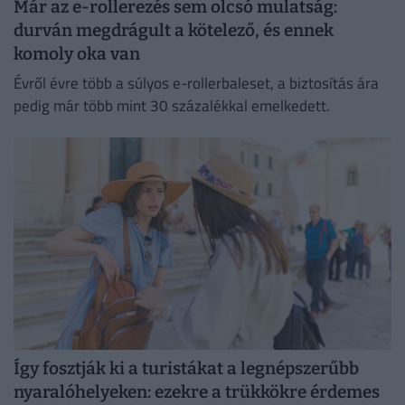
Már az e-rollerezés sem olcsó mulatság:
durván megdrágult a kötelező, és ennek
komoly oka van
Évről évre több a súlyos e-rollerbaleset, a biztosítás ára
pedig már több mint 30 százalékkal emelkedett.
Így fosztják ki a turistákat a legnépszerűbb
nyaralóhelyeken: ezekre a trükkökre érdemes