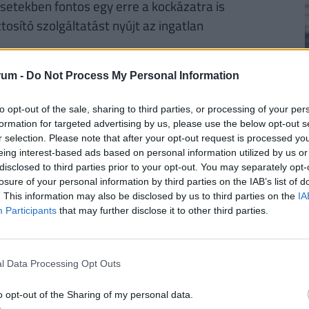
esetekben fontos egy erre a kockázatra is
ztosító szolgáltatást nyújt az ingatlan
tkezhet olyan káresemény, amiért
rum -
Do Not Process My Personal Information
 az ottani jogszabályok alapján Önt terhelheti
to opt-out of the sale, sharing to third parties, or processing of your per
formation for targeted advertising by us, please use the below opt-out s
t a havas járdán elesik valaki és sérülést szenved,
r selection. Please note that after your opt-out request is processed y
2
rt okoz, esetleg egy nyitva hagyott csap miatt
eing interest-based ads based on personal information utilized by us or
disclosed to third parties prior to your opt-out. You may separately opt-
gi veszteséget, mert a Groupama Garancia
losure of your personal information by third parties on the IAB’s list of
lősségbiztosítást is.
. This information may also be disclosed by us to third parties on the
IA
Participants
that may further disclose it to other third parties.
skáját is biztonságban tudhatja?
áz körül, akár az utcán. A Groupama Garancia
2
tosítására is lehetőség nyílik, hiszen Komfort vagy
l Data Processing Opt Outs
tén a biztosító megtéríti a kutyák vagy a
égeit.
o opt-out of the Sharing of my personal data.