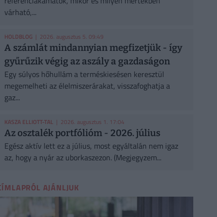
referenciakamatok, mikor és milyen mértékben
várható,...
HOLDBLOG
| 2026. augusztus 5. 09:49
A számlát mindannyian megfizetjük - így
gyűrűzik végig az aszály a gazdaságon
Egy súlyos hőhullám a terméskiesésen keresztül
megemelheti az élelmiszerárakat, visszafoghatja a
gaz...
KASZA ELLIOTT-TAL
| 2026. augusztus 1. 17:04
Az osztalék portfólióm - 2026. július
Egész aktív lett ez a július, most egyáltalán nem igaz
az, hogy a nyár az uborkaszezon. (Megjegyzem...
CÍMLAPRÓL AJÁNLJUK