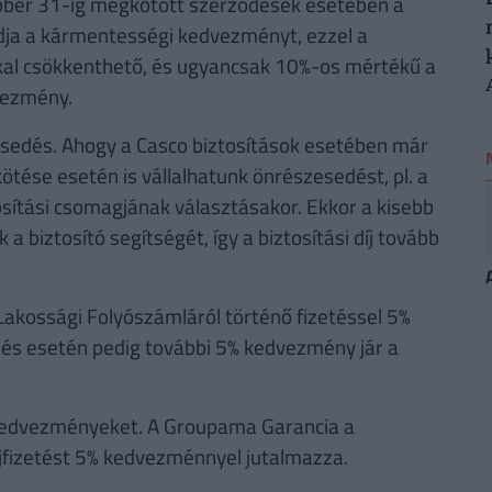
tóber 31-ig megkötött szerződések esetében a
dja a kármentességi kedvezményt, ezzel a
-kal csökkenthető, és ugyancsak 10%-os mértékű a
vezmény.
esedés. Ahogy a Casco biztosítások esetében már
tése esetén is vállalhatunk önrészesedést, pl. a
ítási csomagjának választásakor. Ekkor a kisebb
a biztosító segítségét, így a biztosítási díj tovább
akossági Folyószámláról történő fizetéssel 5%
és esetén pedig további 5% kedvezmény jár a
ő kedvezményeket. A Groupama Garancia a
íjfizetést 5% kedvezménnyel jutalmazza.