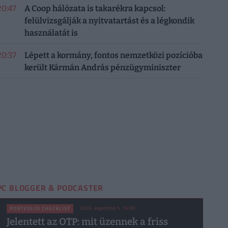
20:47
A Coop hálózata is takarékra kapcsol:
felülvizsgálják a nyitvatartást és a légkondik
használatát is
20:37
Lépett a kormány, fontos nemzetközi pozícióba
került Kármán András pénzügyminiszter
PC BLOGGER & PODCASTER
2026. augusztus 5. 16:30
PORTFOLIO CHECKLIST
Jelentett az OTP: mit üzennek a friss