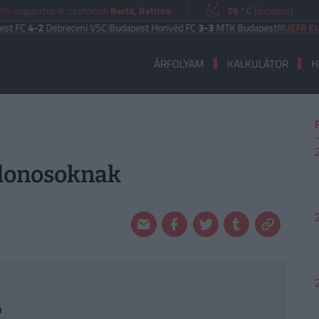
6. augusztus 6. csütörtök
Berta, Bettina
26 °C
Budapest
C
4-2
Debreceni VSC
|
Budapest Honvéd FC
3-3
MTK Budapest
UEFA EURÓPA
ÁRFOLYAM
KALKULÁTOR
H
jdonosoknak
ó