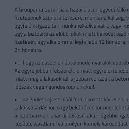
A Groupama Garancia a hazai piacon egyedülálló mó
fizetésének szüneteltetésére, munkanélküliség,
ügyfelünk igazoltan munkanélkülivé válik, vagy h
úgy a biztosító az előbbi okok miatt bekövetkező ne
fizetését, egy alkalommal legfeljebb 12 hónapra, 
24 hónapra.
• ... hogy az ősszel elnéptelenedő nyaralók eset
Az egyre jobban felszerelt, emiatt egyre értékes
miatt még a lakásoknál is jobban vonzzák a betörő
időszak végén gondoskodnunk kell.
• ... az épület rejtett hibái által okozott kár elle
Lakásvásárláskor, vagy beköltözéskor nem lehetü
állapotban van, akár új építésű, akár régebbi ingat
később, váratlanul valamilyen komoly károsodást 