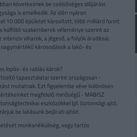
abban következnek be szélsőséges időjárási
gysága is emelkedik. Az idén nyáron
l 10 000 épületet károsított, több milliárd forint
és külföldi szakemberek véleménye szerint az
ntenzív viharok, a jégeső, a folyók áradásai,
 nagymértékű károsodások a lakó- és
es lopás- és rablás károk?
osító tapasztalatai szerint országosan -
zást mutatnak. Ezt figyelembe véve különösen
t értékeinket megfelelő minőségű - MABISZ
ztonságtechnikai eszközökkel (pl. biztonsági ajtó,
árjuk be lakásunk bejárati ajtóit.
 fizetését munkanélküliség, vagy tartós