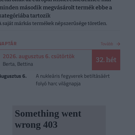
minden második megvásárolt termék ebbe a
kategóriába tartozik
A saját márkás termékek népszerűsége töretlen.
NAPTÁR
Tovább
2026. augusztus 6. csütörtök
32. hét
Berta, Bettina
Augusztus 6.
A nukleáris fegyverek betiltásáért
folyó harc világnapja