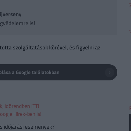
díjverseny
ogvédelemre is!
otta szolgáltatások körével, és figyelni az
lása a Google találatokban
ek, időrendben ITT!
oogle Hírek-ben is!
es időjárási események?