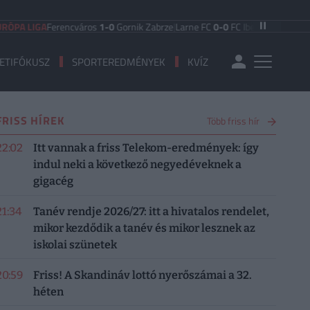
 LIGA
Ferencváros
1-0
Gornik Zabrze
|
Larne FC
0-0
FC Iberia 1999
|
Shamrock
ETIFÓKUSZ
SPORTEREDMÉNYEK
KVÍZ
FRISS HÍREK
Több friss hír
22:02
Itt vannak a friss Telekom-eredmények: így
indul neki a következő negyedéveknek a
gigacég
21:34
Tanév rendje 2026/27: itt a hivatalos rendelet,
mikor kezdődik a tanév és mikor lesznek az
iskolai szünetek
20:59
Friss! A Skandináv lottó nyerőszámai a 32.
héten