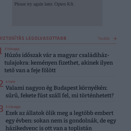
BIZTOSÍTÁS LEGOLVASOTTABB
Tovább
1
3 hónapja
Húzós időszak vár a magyar családiház-
tulajokra: keményen fizethet, akinek ilyen
tető van a feje fölött
2
4 hete
Valami nagyon ég Budapest környékén:
sűrű, fekete füst száll fel, mi történhetett?
3
3 hónapja
Ezek az állatok ölik meg a legtöbb embert
egy évben: sokan nem is gondolnák, de egy
házikedvenc is ott van a toplistán