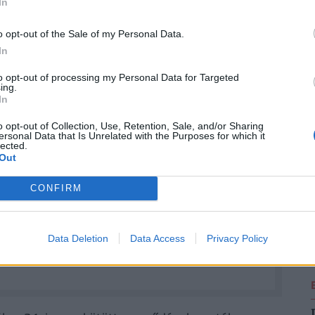
In
íjakat találjunk!
o opt-out of the Sale of my Personal Data.
2
a kedvezmények igénybevételével jelentősen
In
to opt-out of processing my Personal Data for Targeted
ing.
In
2
ÉNZED? VAN OLCSÓ MEGOLDÁS!
o opt-out of Collection, Use, Retention, Sale, and/or Sharing
ersonal Data that Is Unrelated with the Purposes for which it
lected.
a
30 000 000 forintot 20 éves futamidőre már
Out
törlesztővel fel lehet venni
a
K&H Banknál.
De
k ajánlata sem:
az UniCredit Banknál 6,78%, az
2
CONFIRM
 a MagNet Banknál 7,02%.
Érdemes még megnézni
és egyedi kalkulációt végezni, saját preferenciáink
e. Ehhez keresd fel a
Pénzcentrum kalkulátorát.
Data Deletion
Data Access
Privacy Policy