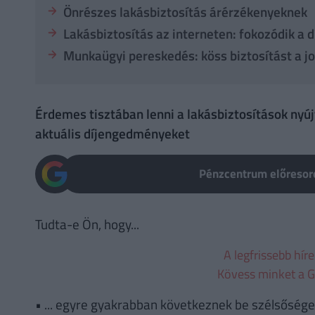
Önrészes lakásbiztosítás árérzékenyeknek
Lakásbiztosítás az interneten: fokozódik a 
Munkaügyi pereskedés: köss biztosítást a j
Érdemes tisztában lenni a lakásbiztosítások nyújt
aktuális díjengedményeket
Pénzcentrum előresoro
Tudta-e Ön, hogy...
A legfrissebb hír
Kövess minket a G
• ... egyre gyakrabban következnek be szélsőség