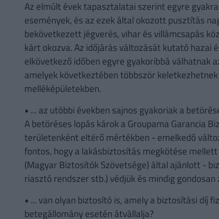
Az elmúlt évek tapasztalatai szerint egyre gyakr
események, és az ezek által okozott pusztítás na
bekövetkezett jégverés, vihar és villámcsapás köze
kárt okozva. Az időjárás változását kutató hazai 
elkövetkező időben egyre gyakoribbá válhatnak az i
amelyek következtében többször keletkezhetnek
melléképületekben.
• ... az utóbbi években sajnos gyakoriak a betörés
A betöréses lopás károk a Groupama Garancia Bizt
területenként eltérő mértékben - emelkedő válto
fontos, hogy a lakásbiztosítás megkötése mellet
(Magyar Biztosítók Szövetsége) által ajánlott - bi
riasztó rendszer stb.) védjük és mindig gondosan z
• ... van olyan biztosító is, amely a biztosítási díj
betegállomány esetén átvállalja?