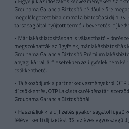
• Figyeljük az időszakos kedvezményeket! Az ok
Groupama Garancia Biztosító például előre mega
megelőlegezett bizalommal a biztosítási díj 10%
társaság által nyújtott termék-bevezetési díjked
• Már lakásbiztosításban is választható - önrész
megszokhatták az ügyfelek, már lakásbiztosítás kö
Groupama Garancia Biztosító Prémium lakásbiztos
anyagi kárral járó esetekben az ügyfelek nem kérik 
csökkenthető.
• Tájékozódjunk a partnerkedvezményekről. OTP L
díjcsökkentés, OTP Lakástakarékpénztári szerződ
Groupama Garancia Biztosítónál.
• Használjuk ki a díjfizetés gyakoriságától függ
félévenkénti díjfizetést 3%, az éves egyösszegű d