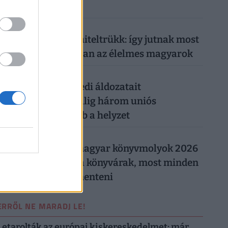
ruhát
026. augusztus 5.
Működik a legális hiteltrükk: így jutnak most
milliókhoz olcsóbban az élelmes magyarok
026. augusztus 5.
Csendes gyilkos szedi áldozatait
Magyarországon: alig három uniós
országban rosszabb a helyzet
026. augusztus 5.
Így trükköznek a magyar könyvmolyok 2026
nyarán: elszálltak a könyvárak, most minden
forintot meg kell menteni
ERRŐL NE MARADJ LE!
Letarolták az európai kiskereskedelmet: már