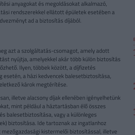
ítési anyagokat és megoldásokat alkalmazó,
tási rendszerekkel ellátott épületek esetében a
dvezményt ad a biztosítás díjából.
 meg azt a szolgáltatás-csomagot, amely adott
atást nyújtja, amelyekkel akár több külön biztosítás
hető. Ilyen, többek között, a díjfizetés
g esetén, a házi kedvencek balesetbiztosítása,
eletkező károk megtérítése.
an, illetve alacsony díjak ellenében igényelhetünk
okat, mint például a háztartásban élő összes
és balesetbiztosítása, vagy a különleges
ek) biztosítása. Ide tartoznak az ingatlanhoz
mezőgazdasági kistermelői biztosítással, illetve