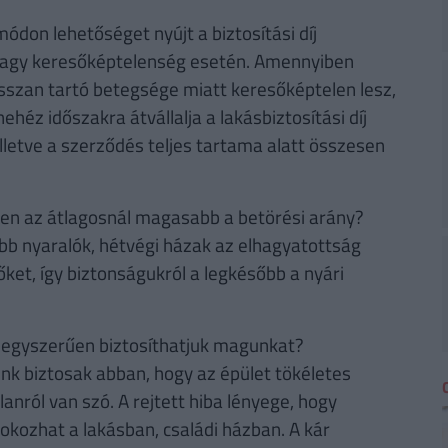
don lehetőséget nyújt a biztosítási díj
 vagy keresőképtelenség esetén. Amennyiben
osszan tartó betegsége miatt keresőképtelen lesz,
héz időszakra átvállalja a lakásbiztosítási díj
illetve a szerződés teljes tartama alatt összesen
ében az átlagosnál magasabb a betörési arány?
ebb nyaralók, hétvégi házak az elhagyatottság
ket, így biztonságukról a legkésőbb a nyári
n is egyszerűen biztosíthatjuk magunkat?
nk biztosak abban, hogy az épület tökéletes
lanról van szó. A rejtett hiba lényege, hogy
okozhat a lakásban, családi házban. A kár