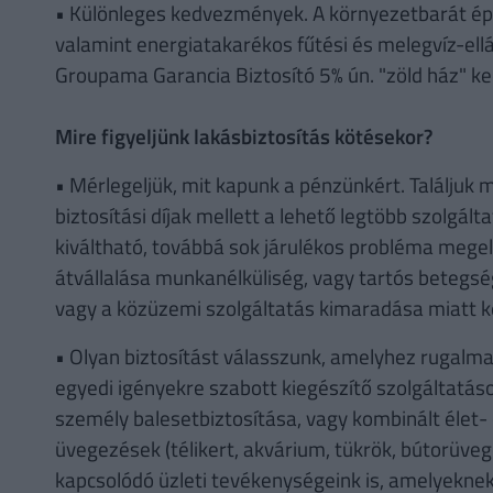
• Különleges kedvezmények. A környezetbarát ép
valamint energiatakarékos fűtési és melegvíz-ellá
Groupama Garancia Biztosító 5% ún. "zöld ház" ke
Mire figyeljünk lakásbiztosítás kötésekor?
• Mérlegeljük, mit kapunk a pénzünkért. Találjuk
biztosítási díjak mellett a lehető legtöbb szolgált
kiváltható, továbbá sok járulékos probléma megelőz
átvállalása munkanélküliség, vagy tartós betegsé
vagy a közüzemi szolgáltatás kimaradása miatt k
• Olyan biztosítást válasszunk, amelyhez rugalmas
egyedi igényekre szabott kiegészítő szolgáltatás
személy balesetbiztosítása, vagy kombinált élet- 
üvegezések (télikert, akvárium, tükrök, bútorüveg
kapcsolódó üzleti tevékenységeink is, amelyeknek 