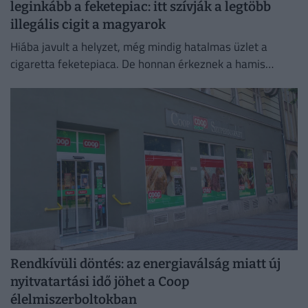
leginkább a feketepiac: itt szívják a legtöbb
illegális cigit a magyarok
Hiába javult a helyzet, még mindig hatalmas üzlet a
cigaretta feketepiaca. De honnan érkeznek a hamis
cigaretták Magyarországra, és hol a legnagyobb a
feketepiac?
Rendkívüli döntés: az energiaválság miatt új
nyitvatartási idő jöhet a Coop
élelmiszerboltokban