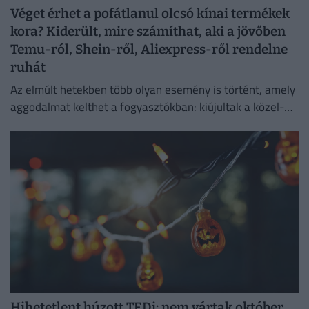
Véget érhet a pofátlanul olcsó kínai termékek
kora? Kiderült, mire számíthat, aki a jövőben
Temu-ról, Shein-ről, Aliexpress-ről rendelne
ruhát
Az elmúlt hetekben több olyan esemény is történt, amely
aggodalmat kelthet a fogyasztókban: kiújultak a közel-
keleti feszültségek, miközben az Európai Unió új
vámokról is döntött.
Hihetetlent húzott TEDi: nem vártak október