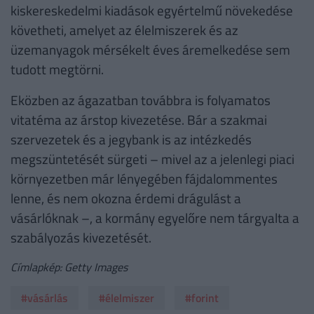
kiskereskedelmi kiadások egyértelmű növekedése
követheti, amelyet az élelmiszerek és az
üzemanyagok mérsékelt éves áremelkedése sem
tudott megtörni.
Eközben az ágazatban továbbra is folyamatos
vitatéma az árstop kivezetése. Bár a szakmai
szervezetek és a jegybank is az intézkedés
megszüntetését sürgeti – mivel az a jelenlegi piaci
környezetben már lényegében fájdalommentes
lenne, és nem okozna érdemi drágulást a
vásárlóknak –, a kormány egyelőre nem tárgyalta a
szabályozás kivezetését.
Címlapkép: Getty Images
#vásárlás
#élelmiszer
#forint