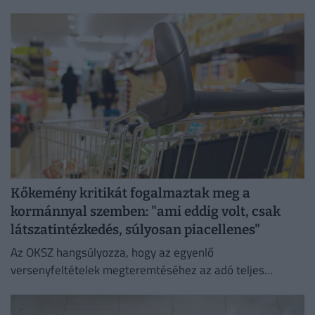
veszélyezteti az üzletmenet folytonosságát és a vásárlók
zökkenőmentes kiszolgálását.
Kőkemény kritikát fogalmaztak meg a
kormánnyal szemben: "ami eddig volt, csak
látszatintézkedés, súlyosan piacellenes"
Az OKSZ hangsúlyozza, hogy az egyenlő
versenyfeltételek megteremtéséhez az adó teljes
megszüntetése az egyetlen érdemi megoldás.