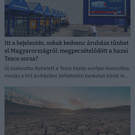
Itt a bejelentés, sokak kedvenc áruháza tűnhet
el Magyarországról: megpecsételődött a hazai
Tesco sorsa?
Új szakaszba léphetett a Tesco közép-európai kivonulása,
miután a brit áruházlánc befektetési bankokat bízott meg
az értékesítés előkészítésével.