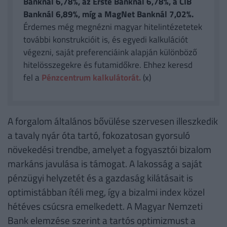
Banknál 6,78%, az Erste Banknál 6,78%, a CIB
Banknál 6,89%, míg a MagNet Banknál 7,02%.
Érdemes még megnézni magyar hitelintézetetek
további konstrukcióit is, és egyedi kalkulációt
végezni, saját preferenciáink alapján különböző
hitelösszegekre és futamidőkre. Ehhez keresd
fel a
Pénzcentrum kalkulátorát.
(x)
A forgalom általános bővülése szervesen illeszkedik
a tavaly nyár óta tartó, fokozatosan gyorsuló
növekedési trendbe, amelyet a fogyasztói bizalom
markáns javulása is támogat. A lakosság a saját
pénzügyi helyzetét és a gazdaság kilátásait is
optimistábban ítéli meg, így a bizalmi index közel
hétéves csúcsra emelkedett. A Magyar Nemzeti
Bank elemzése szerint a tartós optimizmust a