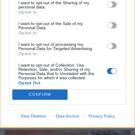
I want to opt-out of the Sharing of my
kilencvenes évek elején gyerekek ezreinek szerzett
personal data.
Opted In
felejthetetlen élményeket.
I want to opt-out of the Sale of my
Personal Data.
Opted In
I want to opt-out of processing my
Personal Data for Targeted Advertising.
Opted In
I want to opt-out of Collection, Use,
Retention, Sale, and/or Sharing of my
Personal Data that Is Unrelated with the
Purposes for which it was collected.
Opted Out
Így trükköznek a magyar könyvmolyok 2026
nyarán: elszálltak a könyvárak, most minden
CONFIRM
forintot meg kell menteni
Kitart a magyarok könyvvásárlási kedve a nyáron, de a
Data Deletion
Data Access
Privacy Policy
drágulás már óvatosabb költésre készteti az olvasókat.