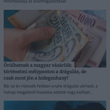
minimalizálja az áramfogyasztását.
Örülhetnek a magyar vásárlók:
történelmi mélyponton a drágulás, de
csak most jön a hidegzuhany?
Bár az év második felében enyhe drágulás várható, a
holnap megjelenő hivatalos adatok nagy eséllyel
megerősítik a jegybank augusztusra tervezett
kamatvágását.