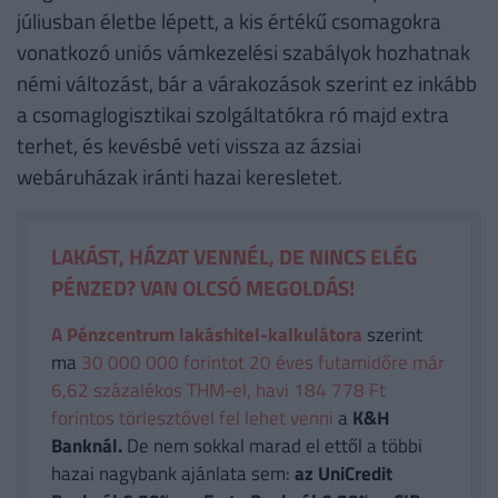
júliusban életbe lépett, a kis értékű csomagokra
vonatkozó uniós vámkezelési szabályok hozhatnak
némi változást, bár a várakozások szerint ez inkább
a csomaglogisztikai szolgáltatókra ró majd extra
terhet, és kevésbé veti vissza az ázsiai
webáruházak iránti hazai keresletet.
LAKÁST, HÁZAT VENNÉL, DE NINCS ELÉG
PÉNZED? VAN OLCSÓ MEGOLDÁS!
A Pénzcentrum lakáshitel-kalkulátora
szerint
ma
30 000 000 forintot 20 éves futamidőre már
6,62 százalékos THM-el, havi 184 778 Ft
forintos törlesztővel fel lehet venni
a
K&H
Banknál.
De nem sokkal marad el ettől a többi
hazai nagybank ajánlata sem:
az UniCredit