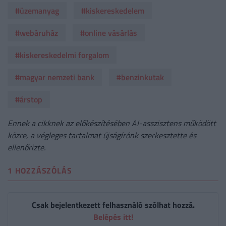
#üzemanyag
#kiskereskedelem
#webáruház
#online vásárlás
#kiskereskedelmi forgalom
#magyar nemzeti bank
#benzinkutak
#árstop
Ennek a cikknek az előkészítésében AI-asszisztens működött
közre, a végleges tartalmat újságírónk szerkesztette és
ellenőrizte.
1 HOZZÁSZÓLÁS
Csak bejelentkezett felhasználó szólhat hozzá.
Belépés itt!