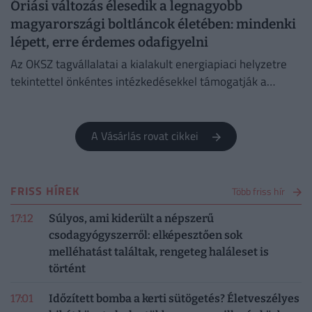
Óriási változás élesedik a legnagyobb
magyarországi boltláncok életében: mindenki
lépett, erre érdemes odafigyelni
Az OKSZ tagvállalatai a kialakult energiapiaci helyzetre
tekintettel önkéntes intézkedésekkel támogatják a
magyar villamosenergia-rendszer stabil és biztonságos
működését.
A Vásárlás rovat cikkei
FRISS HÍREK
Több friss hír
17:12
Súlyos, ami kiderült a népszerű
csodagyógyszerről: elképesztően sok
melléhatást találtak, rengeteg haláleset is
történt
17:01
Időzített bomba a kerti sütögetés? Életveszélyes