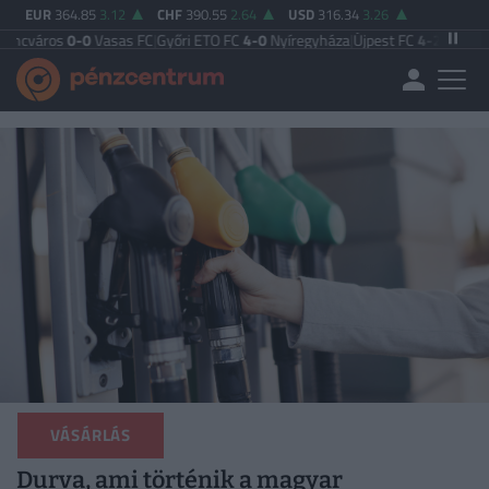
EUR
364.85
3.12
CHF
390.55
2.64
USD
316.34
3.26
0
Vasas FC
|
Győri ETO FC
4-0
Nyíregyháza
|
Újpest FC
4-2
Debreceni VSC
|
Buda
VÁSÁRLÁS
Durva, ami történik a magyar