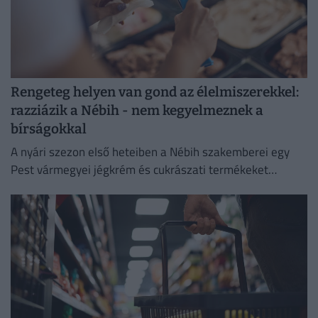
Rengeteg helyen van gond az élelmiszerekkel:
razziázik a Nébih - nem kegyelmeznek a
bírságokkal
A nyári szezon első heteiben a Nébih szakemberei egy
Pest vármegyei jégkrém és cukrászati termékeket
előállító létesítménnyel szemben eljárást indítottak.