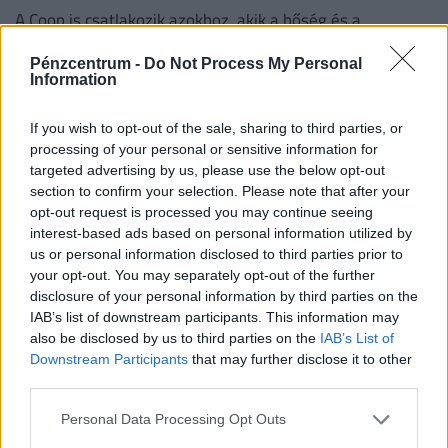
A Coop is csatlakozik azokhoz, akik a hőség és a
megnövekedett villamosenergia-igény miatt
Pénzcentrum -
Do Not Process My Personal
energiatakarékossági intézkedéseket vezetnek be.
Information
If you wish to opt-out of the sale, sharing to third parties, or
processing of your personal or sensitive information for
targeted advertising by us, please use the below opt-out
section to confirm your selection. Please note that after your
opt-out request is processed you may continue seeing
interest-based ads based on personal information utilized by
us or personal information disclosed to third parties prior to
your opt-out. You may separately opt-out of the further
disclosure of your personal information by third parties on the
IAB’s list of downstream participants. This information may
Visszatér a legendás Lutra album: itt lesz
also be disclosed by us to third parties on the
IAB’s List of
kapható diszkont áron a népszerű matricás
Downstream Participants
that may further disclose it to other
third parties.
gyűjtőfüzet
Hamarosan ismét a boltok polcaira kerülhet az egyik
Personal Data Processing Opt Outs
legismertebb magyar matricás album, amely a