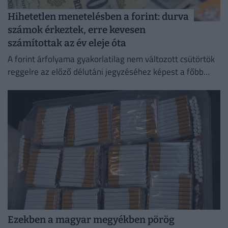
Hihetetlen menetelésben a forint: durva
számok érkeztek, erre kevesen
számítottak az év eleje óta
A forint árfolyama gyakorlatilag nem változott csütörtök
reggelre az előző délutáni jegyzéséhez képest a főbb
devizákkal szemben a bankközi piacon.
Ezekben a magyar megyékben pörög