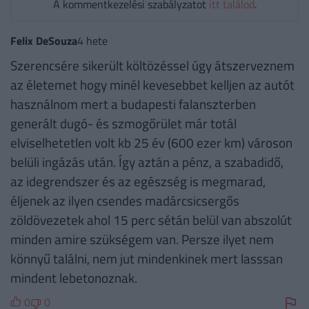
A kommentkezelési szabályzatot
itt találod
.
Felix DeSouza
4 hete
Szerencsére sikerült költözéssel úgy átszerveznem
az életemet hogy minél kevesebbet kelljen az autót
használnom mert a budapesti falanszterben
generált dugó- és szmogőrület már totál
elviselhetetlen volt kb 25 év (600 ezer km) városon
belüli ingázás után. Így aztán a pénz, a szabadidő,
az idegrendszer és az egészség is megmarad,
éljenek az ilyen csendes madárcsicsergős
zöldövezetek ahol 15 perc sétán belül van abszolút
minden amire szükségem van. Persze ilyet nem
könnyű találni, nem jut mindenkinek mert lasssan
mindent lebetonoznak.
0
0