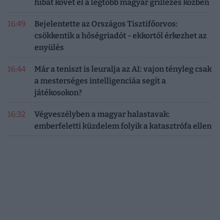
hibát követ el a legtöbb magyar grillezés közben
16:49
Bejelentette az Országos Tisztifőorvos:
csökkentik a hőségriadót - ekkortól érkezhet az
enyülés
16:44
Már a teniszt is leuralja az AI: vajon tényleg csak
a mesterséges intelligenciáa segít a
játékosokon?
16:32
Végveszélyben a magyar halastavak:
emberfeletti küzdelem folyik a katasztrófa ellen