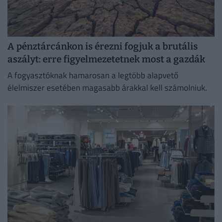
A pénztárcánkon is érezni fogjuk a brutális
aszályt: erre figyelmezetetnek most a gazdák
A fogyasztóknak hamarosan a legtöbb alapvető
élelmiszer esetében magasabb árakkal kell számolniuk.