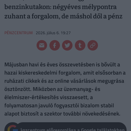
benzinkutakon: négyéves mélypontra
zuhant a forgalom, de máshol dől a pénz
PÉNZCENTRUM
2026. július 6. 19:27
Májusban havi és éves összevetésben is bővült a
hazai kiskereskedelmi forgalom, amit elsősorban a
ruházati cikkek és az online vásárlások megugrása
ösztönzött. Miközben az üzemanyag- és
élelmiszer-értékesítés visszaesett, a
folyamatosan javuló fogyasztói bizalom stabil
alapot biztosít a szektor további növekedésének.
Pénzcentrum előresorolása a Google találatokban