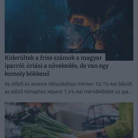
Kiderültek a friss számok a magyar
iparról: óriási a növekedés, de van egy
komoly bökkenő
Az előző év azonos időszakához mérten 10,1%-kal bővült,
az előző hónaphoz képest 1,4%-kal mérséklődött az ipari
termelés