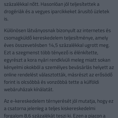
százalékkal nőtt. Hasonlóan jól teljesítettek a
drogériák és a vegyes iparcikkeket árusító üzletek
is.
Különösen látványosnak bizonyult az internetes és
csomagküldő kereskedelem teljesítménye, amely
éves összevetésben 14,5 százalékkal ugrott meg.
Ezt a szegmenst több tényező is élénkítette,
egyrészt a kora nyári rendkívüli meleg miatt sokan
kényelmi okokból a személyes bevásárlás helyett az
online rendelést választották, másrészt az erősödő
forint is olcsóbbá és vonzóbbá tette a külföldi
webáruházak kínálatát.
Az e-kereskedelem térnyerését jól mutatja, hogy ez
a csatorna jelenleg a teljes kiskereskedelmi
forgalom 8,6 százalékát teszi ki. Ezen a piacon a