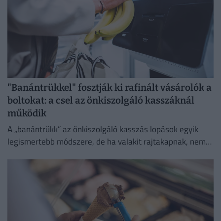
"Banántrükkel" fosztják ki rafinált vásárolók a
boltokat: a csel az önkiszolgáló kasszáknál
működik
A „banántrükk” az önkiszolgáló kasszás lopások egyik
legismertebb módszere, de ha valakit rajtakapnak, nem
lesz boldog.