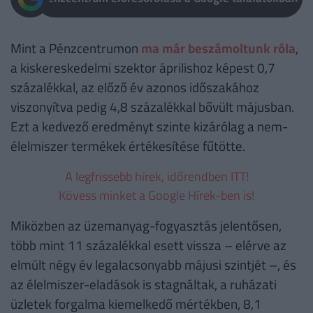
Mint a Pénzcentrumon
ma már beszámoltunk róla
,
a kiskereskedelmi szektor áprilishoz képest 0,7
százalékkal, az előző év azonos időszakához
viszonyítva pedig 4,8 százalékkal bővült májusban.
Ezt a kedvező eredményt szinte kizárólag a nem-
élelmiszer termékek értékesítése fűtötte.
A legfrissebb hírek, időrendben ITT!
Kövess minket a Google Hírek-ben is!
Miközben az üzemanyag-fogyasztás jelentősen,
több mint 11 százalékkal esett vissza – elérve az
elmúlt négy év legalacsonyabb májusi szintjét –, és
az élelmiszer-eladások is stagnáltak, a ruházati
üzletek forgalma kiemelkedő mértékben, 8,1