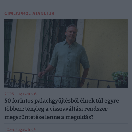
CÍMLAPRÓL AJÁNLJUK
2026. augusztus 6.
50 forintos palackgyűjtésből élnek túl egyre
többen: tényleg a visszaváltási rendszer
megszüntetése lenne a megoldás?
2026. augusztus 5.