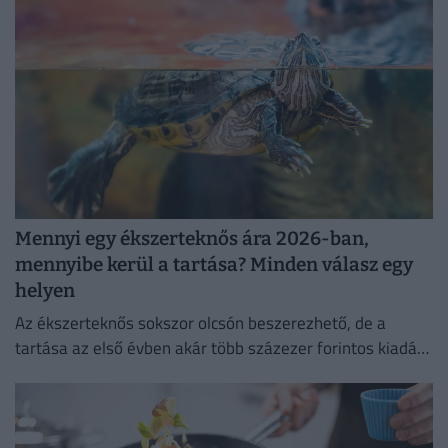
Mennyi egy ékszerteknős ára 2026-ban,
mennyibe kerül a tartása? Minden válasz egy
helyen
Az ékszerteknős sokszor olcsón beszerezhető, de a
tartása az első évben akár több százezer forintos kiadás
is lehet. Mutatjuk, miből áll össze a teknőstartás
költsége!