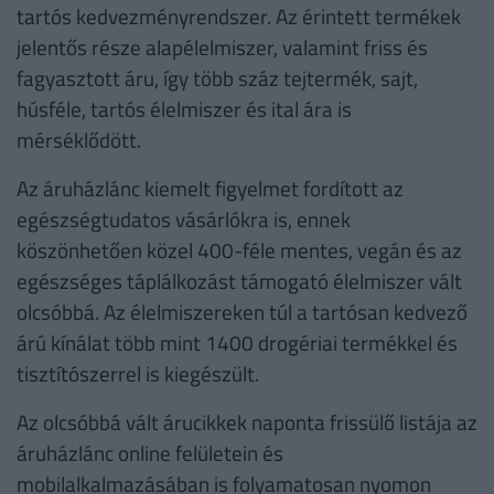
tartós kedvezményrendszer. Az érintett termékek
jelentős része alapélelmiszer, valamint friss és
fagyasztott áru, így több száz tejtermék, sajt,
húsféle, tartós élelmiszer és ital ára is
mérséklődött.
Az áruházlánc kiemelt figyelmet fordított az
egészségtudatos vásárlókra is, ennek
köszönhetően közel 400-féle mentes, vegán és az
egészséges táplálkozást támogató élelmiszer vált
olcsóbbá. Az élelmiszereken túl a tartósan kedvező
árú kínálat több mint 1400 drogériai termékkel és
tisztítószerrel is kiegészült.
Az olcsóbbá vált árucikkek naponta frissülő listája az
áruházlánc online felületein és
mobilalkalmazásában is folyamatosan nyomon