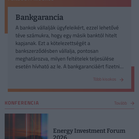
Bankgarancia
A bankok vállalják ügyfeleikért, ezzel lehetővé
téve számukra, hogy egy másik banktól hitelt
kapjanak. Ezt a kötelezettségét a
bankszerződésben vállalja, pontosan
meghatározva, milyen feltételek teljesülése
esetén hívható az le. A bankgaranciáért fizetni
kell, általában az adósság összegére vetítve évi
Több kisokos
26%-ba kerül. Legfőképp vállalkozások veszik
igénybe a bankok garanciáit. Ami egy
visszavonhatatlan fizetési ígéret a hitelintézet
KONFERENCIA
Tovább
részéről, amennyiben az ügyfél nem a
szerződésnek megfelelően teljesít. A szállító
cégeknek így csökken a kockázata. Főleg a
nemzetközi kereskedelemben fontos, de a
Energy Investment Forum
hazai körbetartozások miatt itthon is egyre
2026