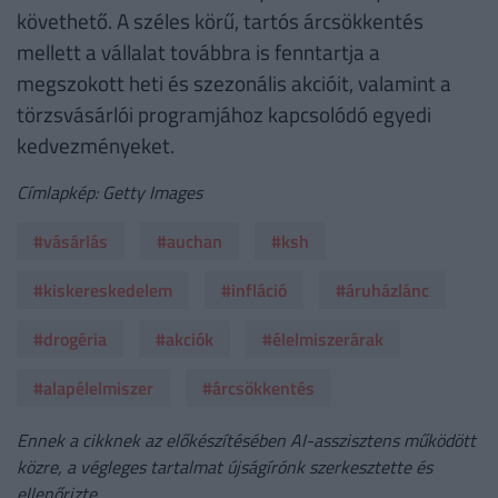
követhető. A széles körű, tartós árcsökkentés
mellett a vállalat továbbra is fenntartja a
megszokott heti és szezonális akcióit, valamint a
törzsvásárlói programjához kapcsolódó egyedi
kedvezményeket.
Címlapkép: Getty Images
#vásárlás
#auchan
#ksh
#kiskereskedelem
#infláció
#áruházlánc
#drogéria
#akciók
#élelmiszerárak
#alapélelmiszer
#árcsökkentés
Ennek a cikknek az előkészítésében AI-asszisztens működött
közre, a végleges tartalmat újságírónk szerkesztette és
ellenőrizte.