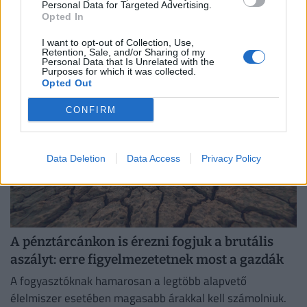
Tesco sorsa?
Personal Data for Targeted Advertising.
Opted In
Új szakaszba léphetett a Tesco közép-európai kivonulása,
miután a brit áruházlánc befektetési bankokat bízott meg
I want to opt-out of Collection, Use,
Retention, Sale, and/or Sharing of my
az értékesítés előkészítésével.
Personal Data that Is Unrelated with the
Purposes for which it was collected.
Opted Out
CONFIRM
Data Deletion
Data Access
Privacy Policy
A pénztárcánkon is érezni fogjuk a brutális
aszályt: erre figyelmezetetnek most a gazdák
A fogyasztóknak hamarosan a legtöbb alapvető
élelmiszer esetében magasabb árakkal kell számolniuk.