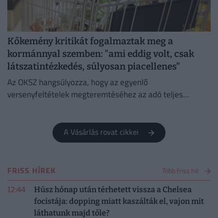
Kőkemény kritikát fogalmaztak meg a
kormánnyal szemben: "ami eddig volt, csak
látszatintézkedés, súlyosan piacellenes"
Az OKSZ hangsúlyozza, hogy az egyenlő
versenyfeltételek megteremtéséhez az adó teljes
megszüntetése az egyetlen érdemi megoldás.
A Vásárlás rovat cikkei
FRISS HÍREK
Több friss hír
12:44
Húsz hónap után térhetett vissza a Chelsea
focistája: dopping miatt kaszálták el, vajon mit
láthatunk majd tőle?