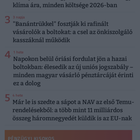
klíma ára, minden költsége 2026-ban
3
3 napja
"Banántrükkel" fosztják ki rafinált
vásárolók a boltokat: a csel az önkiszolgáló
kasszáknál működik
4
1 hete
Napokon belül óriási fordulat jön a hazai
boltokban: élesedik az új uniós jogszabály –
minden magyar vásárló pénztárcáját érinti
ez a dolog
5
4 hete
Már le is szedte a sápot a NAV az első Temu-
rendelésekből: a több mint 11 milliárdos
összeg háromnegyedét küldik is az EU-nak
PÉNZÜGYI KISOKOS