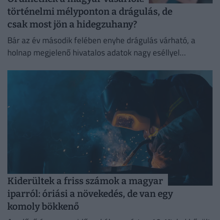
történelmi mélyponton a drágulás, de
csak most jön a hidegzuhany?
Bár az év második felében enyhe drágulás várható, a
holnap megjelenő hivatalos adatok nagy eséllyel
megerősítik a jegybank augusztusra tervezett
kamatvágását.
Kiderültek a friss számok a magyar
iparról: óriási a növekedés, de van egy
komoly bökkenő