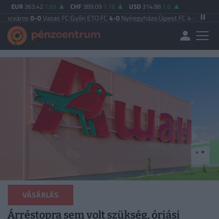
EUR
363.42
1.69
CHF
389.09
1.18
USD
314.88
1.8
0-0
Vasas FC
|
Győri ETO FC
4-0
Nyíregyháza
|
Újpest FC
4-2
Debreceni VSC
|
Bu
VÁSÁRLÁS
Árréstopra sem volt szükség, óriási