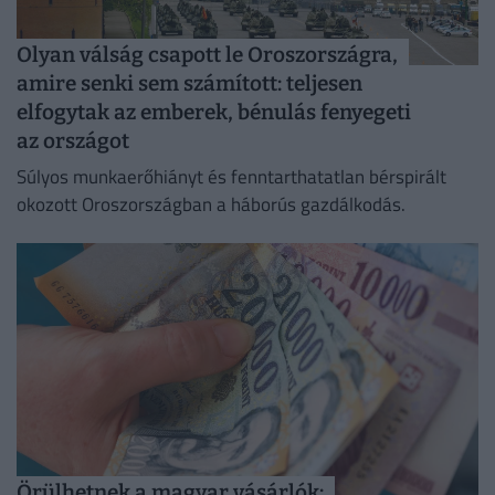
Olyan válság csapott le Oroszországra,
amire senki sem számított: teljesen
elfogytak az emberek, bénulás fenyegeti
az országot
Súlyos munkaerőhiányt és fenntarthatatlan bérspirált
okozott Oroszországban a háborús gazdálkodás.
Örülhetnek a magyar vásárlók: