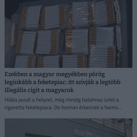
Ezekben a magyar megyékben pörög
leginkább a feketepiac: itt szívják a legtöbb
illegális cigit a magyarok
Hiába javult a helyzet, még mindig hatalmas üzlet a
cigaretta feketepiaca. De honnan érkeznek a hamis
cigaretták Magyarországra, és hol a legnagyobb a
feketepiac?