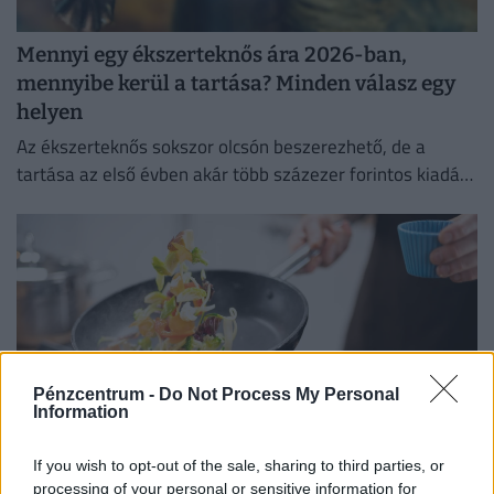
Mennyi egy ékszerteknős ára 2026-ban,
mennyibe kerül a tartása? Minden válasz egy
helyen
Az ékszerteknős sokszor olcsón beszerezhető, de a
tartása az első évben akár több százezer forintos kiadás
is lehet. Mutatjuk, miből áll össze a teknőstartás
költsége!
Pénzcentrum -
Do Not Process My Personal
Information
If you wish to opt-out of the sale, sharing to third parties, or
processing of your personal or sensitive information for