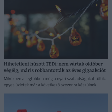
vámokról is döntött.
Hihetetlent húzott TEDi: nem vártak október
végéig, máris robbantották az éves gigaakciót
Miközben a legtöbben még a nyári szabadságukat töltik,
egyes üzletek már a következő szezonra készülnek.