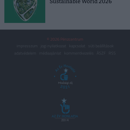
Sustainable World 2026
© 2026 Pénzcentrum
impresszum
jogi nyilatkozat
kapcsolat
süti beállítások
adatvédelem
médiaajánlat
kommentkezelés
ÁSZF
RSS