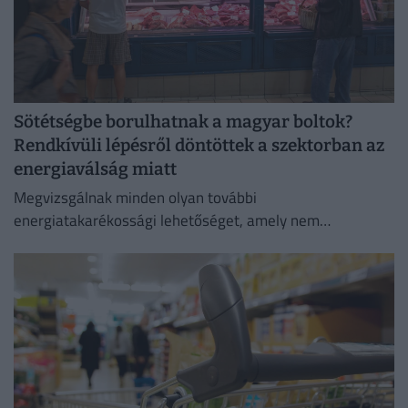
Sötétségbe borulhatnak a magyar boltok?
Rendkívüli lépésről döntöttek a szektorban az
energiaválság miatt
Megvizsgálnak minden olyan további
energiatakarékossági lehetőséget, amely nem
veszélyezteti az üzletmenet folytonosságát és a vásárlók
zökkenőmentes kiszolgálását.