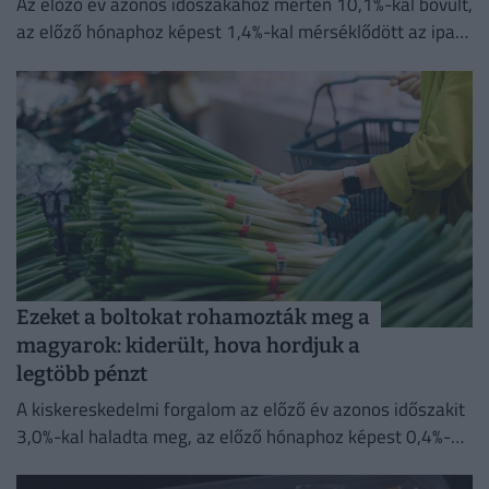
Az előző év azonos időszakához mérten 10,1%-kal bővült,
az előző hónaphoz képest 1,4%-kal mérséklődött az ipari
termelés
Ezeket a boltokat rohamozták meg a
magyarok: kiderült, hova hordjuk a
legtöbb pénzt
A kiskereskedelmi forgalom az előző év azonos időszakit
3,0%-kal haladta meg, az előző hónaphoz képest 0,4%-
kal mérséklődött