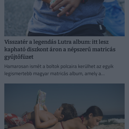
Visszatér a legendás Lutra album: itt lesz
kapható diszkont áron a népszerű matricás
gyűjtőfüzet
Hamarosan ismét a boltok polcaira kerülhet az egyik
legismertebb magyar matricás album, amely a
kilencvenes évek elején gyerekek ezreinek szerzett
felejthetetlen élményeket.