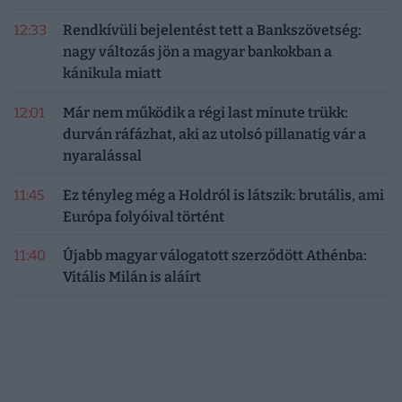
12:33
Rendkívüli bejelentést tett a Bankszövetség:
nagy változás jön a magyar bankokban a
kánikula miatt
12:01
Már nem működik a régi last minute trükk:
durván ráfázhat, aki az utolsó pillanatig vár a
nyaralással
11:45
Ez tényleg még a Holdról is látszik: brutális, ami
Európa folyóival történt
11:40
Újabb magyar válogatott szerződött Athénba:
Vitális Milán is aláírt