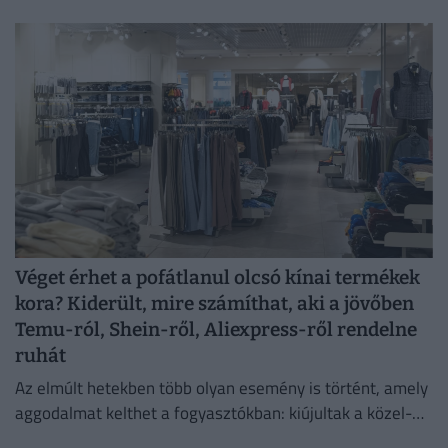
Véget érhet a pofátlanul olcsó kínai termékek
kora? Kiderült, mire számíthat, aki a jövőben
Temu-ról, Shein-ről, Aliexpress-ről rendelne
ruhát
Az elmúlt hetekben több olyan esemény is történt, amely
aggodalmat kelthet a fogyasztókban: kiújultak a közel-
keleti feszültségek, miközben az Európai Unió új