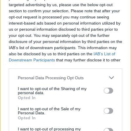
Azonnali riasztást adtak ki a népszerű magyar
targeted advertising by us, please use the below opt-out
boltlánc termékére: ha te is ilyet vettél,
section to confirm your selection. Please note that after your
azonnal hagyd abba a használatát
opt-out request is processed you may continue seeing
interest-based ads based on personal information utilized by
A Nemzeti Kereskedelmi és Fogyasztóvédelmi Hatóság
us or personal information disclosed to third parties prior to
(NKFH) termékvisszahívásra figyelmeztet.
your opt-out. You may separately opt-out of the further
disclosure of your personal information by third parties on the
IAB’s list of downstream participants. This information may
also be disclosed by us to third parties on the
IAB’s List of
Downstream Participants
that may further disclose it to other
third parties.
Personal Data Processing Opt Outs
I want to opt-out of the Sharing of my
personal data.
Opted In
I want to opt-out of the Sale of my
Personal Data.
Itt a bejelentés, sokak kedvenc áruháza tűnhet
Opted In
el Magyarországról: megpecsételődött a hazai
I want to opt-out of processing my