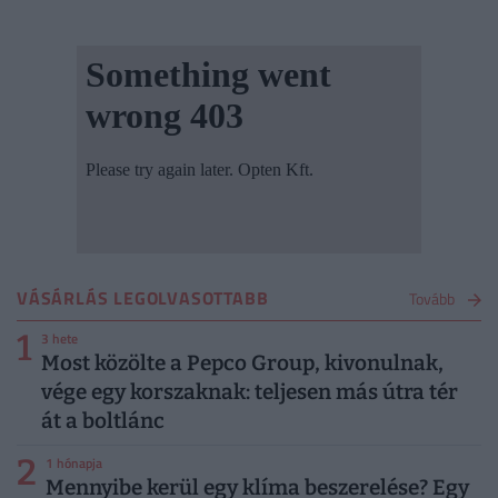
VÁSÁRLÁS LEGOLVASOTTABB
Tovább
1
3 hete
Most közölte a Pepco Group, kivonulnak,
vége egy korszaknak: teljesen más útra tér
át a boltlánc
2
1 hónapja
Mennyibe kerül egy klíma beszerelése? Egy