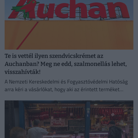
Te is vettél ilyen szendvicskrémet az
Auchanban? Meg ne edd, szalmonellás lehet,
visszahívták!
A Nemzeti Kereskedelmi és Fogyasztóvédelmi Hatóság
arra kéri a vásárlókat, hogy aki az érintett terméket
megvette, semmiképpen ne fogyassza el.