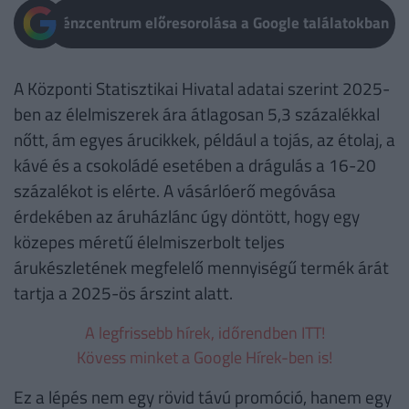
Pénzcentrum előresorolása a Google találatokban
A Központi Statisztikai Hivatal adatai szerint 2025-
ben az élelmiszerek ára átlagosan 5,3 százalékkal
nőtt, ám egyes árucikkek, például a tojás, az étolaj, a
kávé és a csokoládé esetében a drágulás a 16-20
százalékot is elérte. A vásárlóerő megóvása
érdekében az áruházlánc úgy döntött, hogy egy
közepes méretű élelmiszerbolt teljes
árukészletének megfelelő mennyiségű termék árát
tartja a 2025-ös árszint alatt.
A legfrissebb hírek, időrendben ITT!
Kövess minket a Google Hírek-ben is!
Ez a lépés nem egy rövid távú promóció, hanem egy