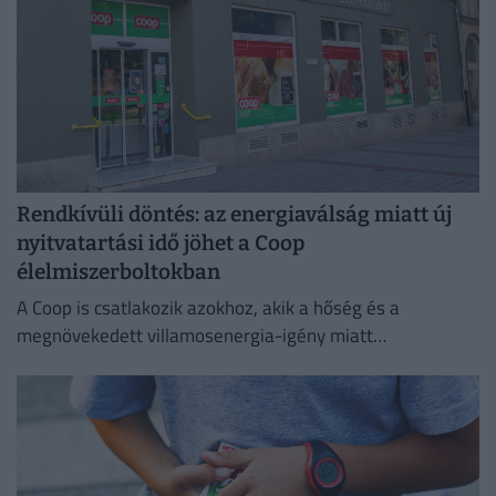
Rendkívüli döntés: az energiaválság miatt új
nyitvatartási idő jöhet a Coop
élelmiszerboltokban
A Coop is csatlakozik azokhoz, akik a hőség és a
megnövekedett villamosenergia-igény miatt
energiatakarékossági intézkedéseket vezetnek be.