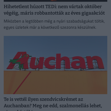
Hihetetlent húzott TEDi: nem vártak október
végéig, máris robbantották az éves gigaakciót
Miközben a legtöbben még a nyári szabadságukat töltik,
egyes üzletek már a következő szezonra készülnek.
Te is vettél ilyen szendvicskrémet az
Auchanban? Meg ne edd, szalmonellás lehet,