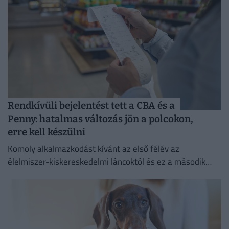
Rendkívüli bejelentést tett a CBA és a
Penny: hatalmas változás jön a polcokon,
erre kell készülni
Komoly alkalmazkodást kívánt az első félév az
élelmiszer-kiskereskedelmi láncoktól és ez a második
félévben is így marad.