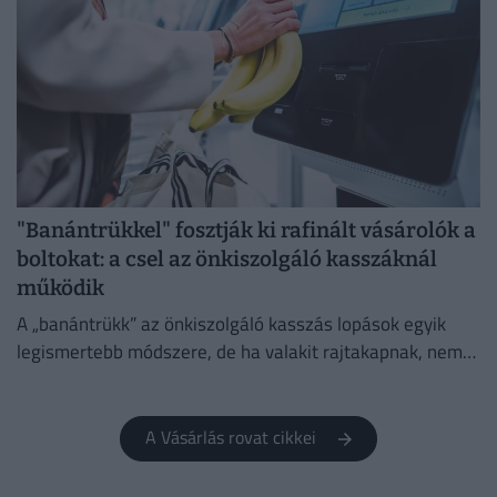
"Banántrükkel" fosztják ki rafinált vásárolók a
boltokat: a csel az önkiszolgáló kasszáknál
működik
A „banántrükk” az önkiszolgáló kasszás lopások egyik
legismertebb módszere, de ha valakit rajtakapnak, nem
lesz boldog.
A Vásárlás rovat cikkei