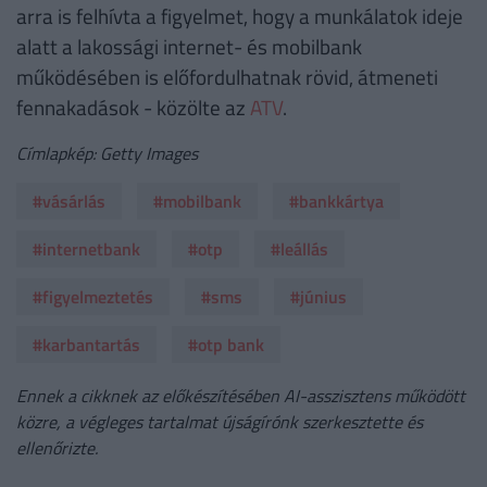
arra is felhívta a figyelmet, hogy a munkálatok ideje
alatt a lakossági internet- és mobilbank
működésében is előfordulhatnak rövid, átmeneti
fennakadások - közölte az
ATV
.
Címlapkép: Getty Images
#vásárlás
#mobilbank
#bankkártya
#internetbank
#otp
#leállás
#figyelmeztetés
#sms
#június
#karbantartás
#otp bank
Ennek a cikknek az előkészítésében AI-asszisztens működött
közre, a végleges tartalmat újságírónk szerkesztette és
ellenőrizte.