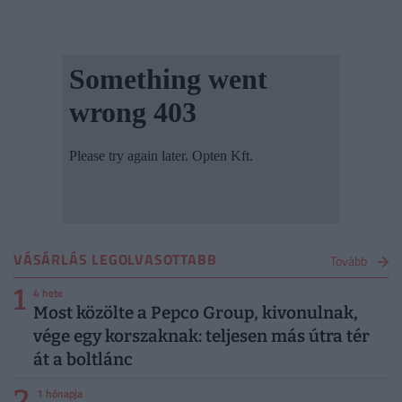
VÁSÁRLÁS LEGOLVASOTTABB
Tovább
1
4 hete
Most közölte a Pepco Group, kivonulnak,
vége egy korszaknak: teljesen más útra tér
át a boltlánc
2
1 hónapja