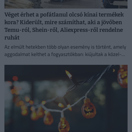
Véget érhet a pofátlanul olcsó kínai termékek
kora? Kiderült, mire számíthat, aki a jövőben
Temu-ról, Shein-ről, Aliexpress-ről rendelne
ruhát
Az elmúlt hetekben több olyan esemény is történt, amely
aggodalmat kelthet a fogyasztókban: kiújultak a közel-
keleti feszültségek, miközben az Európai Unió új
vámokról is döntött.