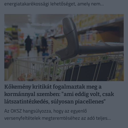
energiatakarékossági lehetőséget, amely nem
veszélyezteti az üzletmenet folytonosságát és a vásárlók
zökkenőmentes kiszolgálását.
Kőkemény kritikát fogalmaztak meg a
kormánnyal szemben: "ami eddig volt, csak
látszatintézkedés, súlyosan piacellenes"
Az OKSZ hangsúlyozza, hogy az egyenlő
versenyfeltételek megteremtéséhez az adó teljes
megszüntetése az egyetlen érdemi megoldás.