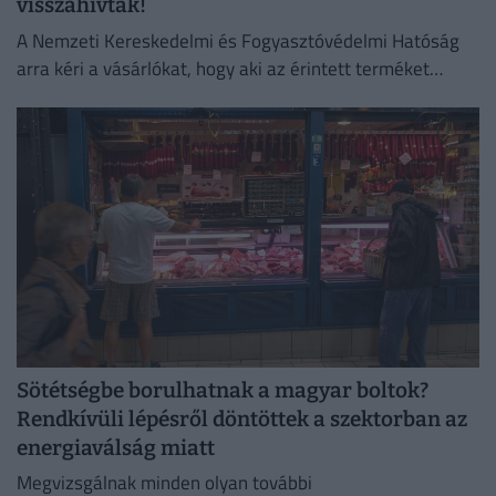
visszahívták!
A Nemzeti Kereskedelmi és Fogyasztóvédelmi Hatóság
arra kéri a vásárlókat, hogy aki az érintett terméket
megvette, semmiképpen ne fogyassza el.
Sötétségbe borulhatnak a magyar boltok?
Rendkívüli lépésről döntöttek a szektorban az
energiaválság miatt
Megvizsgálnak minden olyan további