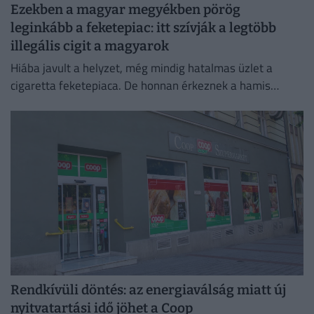
Ezekben a magyar megyékben pörög
leginkább a feketepiac: itt szívják a legtöbb
illegális cigit a magyarok
Hiába javult a helyzet, még mindig hatalmas üzlet a
cigaretta feketepiaca. De honnan érkeznek a hamis
cigaretták Magyarországra, és hol a legnagyobb a
feketepiac?
Rendkívüli döntés: az energiaválság miatt új
nyitvatartási idő jöhet a Coop