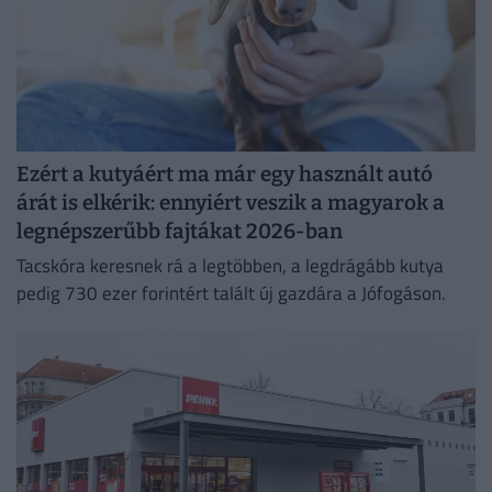
Ezért a kutyáért ma már egy használt autó
árát is elkérik: ennyiért veszik a magyarok a
legnépszerűbb fajtákat 2026-ban
Tacskóra keresnek rá a legtöbben, a legdrágább kutya
pedig 730 ezer forintért talált új gazdára a Jófogáson.