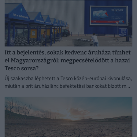
Itt a bejelentés, sokak kedvenc áruháza tűnhet
el Magyarországról: megpecsételődött a hazai
Tesco sorsa?
Új szakaszba léphetett a Tesco közép-európai kivonulása,
miután a brit áruházlánc befektetési bankokat bízott meg
az értékesítés előkészítésével.