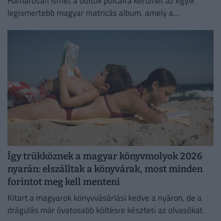
Hamarosan ismét a boltok polcaira kerülhet az egyik
legismertebb magyar matricás album, amely a
kilencvenes évek elején gyerekek ezreinek szerzett
felejthetetlen élményeket.
Így trükköznek a magyar könyvmolyok 2026
nyarán: elszálltak a könyvárak, most minden
forintot meg kell menteni
Kitart a magyarok könyvvásárlási kedve a nyáron, de a
drágulás már óvatosabb költésre készteti az olvasókat.