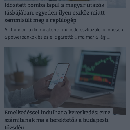
Időzített bomba lapul a magyar utazók
táskájában: egyetlen ilyen eszköz miatt
semmisült meg a repülőgép
A lítiumion-akkumulátorral működő eszközök, különösen
a powerbankok és az e-cigaretták, ma már a légi
közlekedés egyik legnagyobb biztonsági kockázatát
jelentik.
Emelkedéssel indulhat a kereskedés: erre
számítanak ma a befektetők a budapesti
tőzsdén