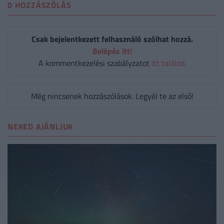
0 HOZZÁSZÓLÁS
Csak bejelentkezett felhasználó szólhat hozzá.
Belépés itt!
A kommentkezelési szabályzatot
itt találod
.
Még nincsenek hozzászólások. Legyél te az első!
NEKED AJÁNLJUK