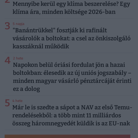
Mennyibe kerül egy klíma beszerelése? Egy
klíma ára, minden költsége 2026-ban
3
5 napja
"Banántrükkel" fosztják ki rafinált
vásárolók a boltokat: a csel az önkiszolgáló
kasszáknál működik
4
2 hete
Napokon belül óriási fordulat jön a hazai
boltokban: élesedik az új uniós jogszabály –
minden magyar vásárló pénztárcáját érinti
ez a dolog
5
4 hete
Már le is szedte a sápot a NAV az első Temu-
rendelésekből: a több mint 11 milliárdos
összeg háromnegyedét küldik is az EU-nak