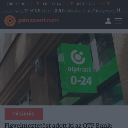
EUR
363.18
-2.23
CHF
388.84
-1.5
USD
314.21
-2.76
i TE
|
MTK Budapest
2-3
Puskás Akadémia
|
Zalaegerszegi TE
5-2
Paksi FC
|
Fe
VÁSÁRLÁS
Figyelmeztetést adott ki az OTP Bank: