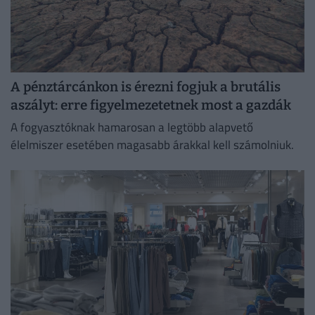
A pénztárcánkon is érezni fogjuk a brutális
aszályt: erre figyelmezetetnek most a gazdák
A fogyasztóknak hamarosan a legtöbb alapvető
élelmiszer esetében magasabb árakkal kell számolniuk.