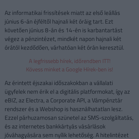
Az informatikai frissítések miatt az első leállás
június 6-án éjféltől hajnali két óráig tart. Ezt
követően június 8-án és 14-én is karbantartást
végez a pénzintézet, mindkét napon hajnali két
órától kezdődően, várhatóan két órán keresztül.
A legfrissebb hírek, időrendben ITT!
Kövess minket a Google Hírek-ben is!
Az érintett éjszakai időszakokban a vállalati
ügyfelek nem érik el a digitális platformokat, így az
eBIZ, az Electra, a Corporate API, a Vámpénztár
rendszer és a Webshop is használhatatlan lesz.
Ezzel párhuzamosan szünetel az SMS-szolgáltatás,
és az internetes bankkártyás vásárlások
jóváhagyására sem nyílik lehetőség. A hitelintézet