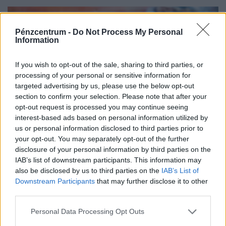
Pénzcentrum -
Do Not Process My Personal
Information
If you wish to opt-out of the sale, sharing to third parties, or
processing of your personal or sensitive information for
targeted advertising by us, please use the below opt-out
section to confirm your selection. Please note that after your
opt-out request is processed you may continue seeing
interest-based ads based on personal information utilized by
us or personal information disclosed to third parties prior to
Mennyi egy ékszerteknős ára 2026-ban,
your opt-out. You may separately opt-out of the further
mennyibe kerül a tartása? Minden válasz egy
disclosure of your personal information by third parties on the
IAB’s list of downstream participants. This information may
helyen
also be disclosed by us to third parties on the
IAB’s List of
Az ékszerteknős sokszor olcsón beszerezhető, de a
Downstream Participants
that may further disclose it to other
tartása az első évben akár több százezer forintos kiadás
third parties.
is lehet. Mutatjuk, miből áll össze a teknőstartás
Personal Data Processing Opt Outs
költsége!