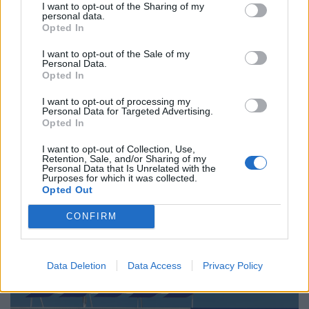
I want to opt-out of the Sharing of my
personal data.
Opted In
I want to opt-out of the Sale of my
Personal Data.
Opted In
I want to opt-out of processing my
Personal Data for Targeted Advertising.
Opted In
I want to opt-out of Collection, Use,
Azonnali riasztást adtak ki a népszerű magyar
Retention, Sale, and/or Sharing of my
boltlánc termékére: ha te is ilyet vettél,
Personal Data that Is Unrelated with the
Purposes for which it was collected.
azonnal hagyd abba a használatát
Opted Out
A Nemzeti Kereskedelmi és Fogyasztóvédelmi Hatóság
CONFIRM
(NKFH) termékvisszahívásra figyelmeztet.
Data Deletion
Data Access
Privacy Policy