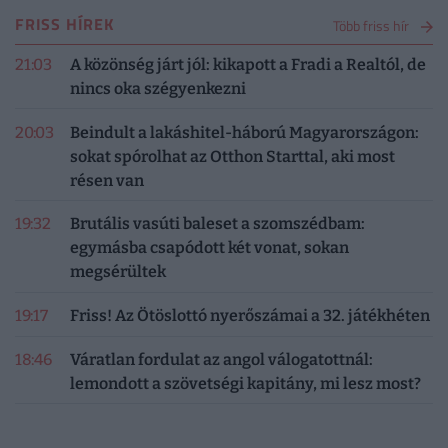
FRISS HÍREK
Több friss hír
21:03
A közönség járt jól: kikapott a Fradi a Realtól, de
nincs oka szégyenkezni
20:03
Beindult a lakáshitel-háború Magyarországon:
sokat spórolhat az Otthon Starttal, aki most
résen van
19:32
Brutális vasúti baleset a szomszédbam:
egymásba csapódott két vonat, sokan
megsérültek
19:17
Friss! Az Ötöslottó nyerőszámai a 32. játékhéten
18:46
Váratlan fordulat az angol válogatottnál:
lemondott a szövetségi kapitány, mi lesz most?