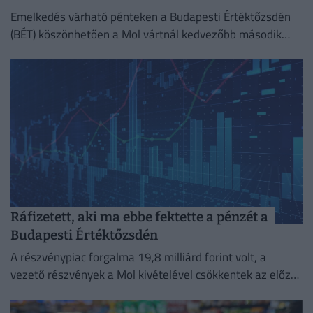
Emelkedés várható pénteken a Budapesti Értéktőzsdén
(BÉT) köszönhetően a Mol vártnál kedvezőbb második
negyedéves eredményeinek az Equilor Befektetési Zrt.
elemzője szerint.
Ráfizetett, aki ma ebbe fektette a pénzét a
Budapesti Értéktőzsdén
A részvénypiac forgalma 19,8 milliárd forint volt, a
vezető részvények a Mol kivételével csökkentek az előző
napi záráshoz képest.