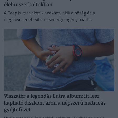
élelmiszerboltokban
A Coop is csatlakozik azokhoz, akik a hőség és a
megnövekedett villamosenergia-igény miatt
energiatakarékossági intézkedéseket vezetnek be.
Visszatér a legendás Lutra album: itt lesz
kapható diszkont áron a népszerű matricás
gyűjtőfüzet