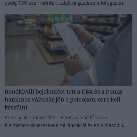
pedig 730 ezer forintért talált új gazdára a Jófogáson.
Rendkívüli bejelentést tett a CBA és a Penny:
hatalmas változás jön a polcokon, erre kell
készülni
Komoly alkalmazkodást kívánt az első félév az
élelmiszer-kiskereskedelmi láncoktól és ez a második
félévben is így marad.