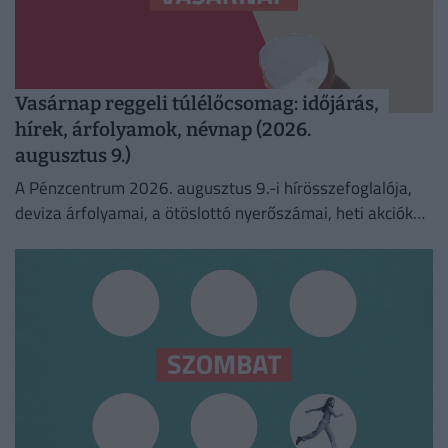
Vasárnap reggeli túlélőcsomag: időjárás,
hírek, árfolyamok, névnap (2026.
augusztus 9.)
A Pénzcentrum 2026. augusztus 9.-i hírösszefoglalója,
deviza árfolyamai, a ötöslottó nyerőszámai, heti akciók
és várható időjárás egy helyen!