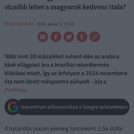
olcsóbb lehet a magyarok kedvenc itala?
PÉNZCENTRUM
2026. június 3. 17:23
Több mint 20 százalékot zuhant idén az arabica
kávé világpiaci ára a brazíliai rekordtermés
kilátásai miatt, így az árfolyam a 2024 novembere
óta nem látott mélypontra süllyedt - írja a
Portfolio
.
Pénzcentrum előresorolása a Google találatokban
A határidős piacon jelenleg fontonként 2,54 dollár