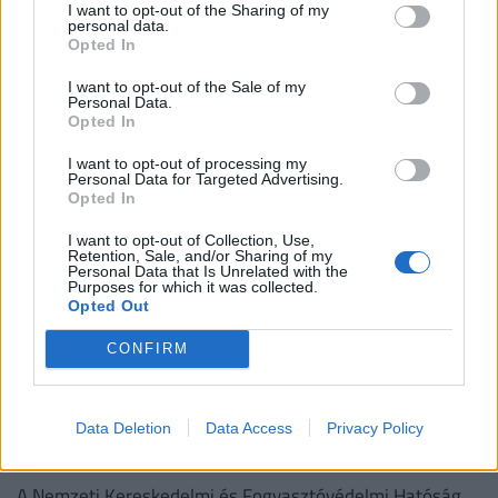
I want to opt-out of the Sharing of my
helyen
personal data.
Opted In
Az ékszerteknős sokszor olcsón beszerezhető, de a
tartása az első évben akár több százezer forintos kiadás
I want to opt-out of the Sale of my
is lehet. Mutatjuk, miből áll össze a teknőstartás
Personal Data.
Opted In
költsége!
I want to opt-out of processing my
Personal Data for Targeted Advertising.
Opted In
I want to opt-out of Collection, Use,
Retention, Sale, and/or Sharing of my
Personal Data that Is Unrelated with the
Purposes for which it was collected.
Opted Out
CONFIRM
Azonnali riasztást adtak ki a népszerű magyar
boltlánc termékére: ha te is ilyet vettél,
Data Deletion
Data Access
Privacy Policy
azonnal hagyd abba a használatát
A Nemzeti Kereskedelmi és Fogyasztóvédelmi Hatóság