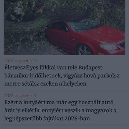
2026. augusztus 9.
Életveszélyes fákkal van tele Budapest:
bármikor kidőlhetnek, vigyázz hová parkolsz,
merre sétálsz ezeken a helyeken
2026. augusztus 8.
Ezért a kutyáért ma már egy használt autó
árát is elkérik: ennyiért veszik a magyarok a
legnépszerűbb fajtákat 2026-ban