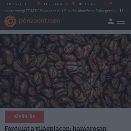
EUR
363.18
-2.23
CHF
388.84
-1.5
USD
314.21
-2.76
gi TE
|
MTK Budapest
2-3
Puskás Akadémia
|
Zalaegerszegi TE
5-2
Paksi FC
|
Fe
VÁSÁRLÁS
Fordulat a világpiacon: hamarosan