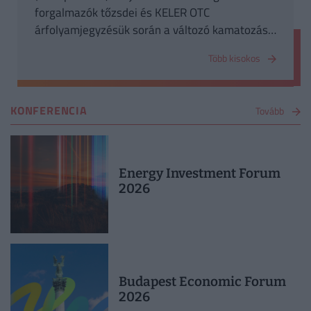
forgalmazók tőzsdei és KELER OTC
árfolyamjegyzésük során a változó kamatozású
államkötvények esetén legfeljebb 1
Több kisokos
százalékpontos árfolyammarzsot
alkalmazhatnak.
KONFERENCIA
Tovább
Energy Investment Forum
2026
Budapest Economic Forum
2026