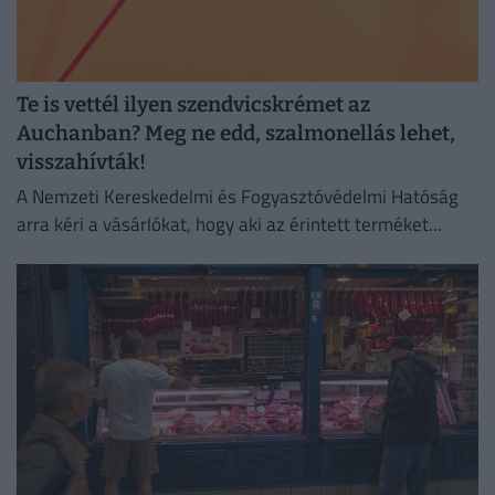
Te is vettél ilyen szendvicskrémet az
Auchanban? Meg ne edd, szalmonellás lehet,
visszahívták!
A Nemzeti Kereskedelmi és Fogyasztóvédelmi Hatóság
arra kéri a vásárlókat, hogy aki az érintett terméket
megvette, semmiképpen ne fogyassza el.