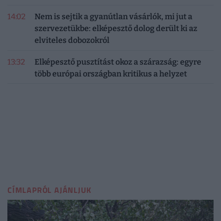
14:02
Nem is sejtik a gyanútlan vásárlók, mi jut a
szervezetükbe: elképesztő dolog derült ki az
elviteles dobozokról
13:32
Elképesztő pusztítást okoz a szárazság: egyre
több európai országban kritikus a helyzet
CÍMLAPRÓL AJÁNLJUK