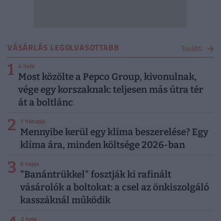
VÁSÁRLÁS LEGOLVASOTTABB
Tovább
1
4 hete
Most közölte a Pepco Group, kivonulnak,
vége egy korszaknak: teljesen más útra tér
át a boltlánc
2
1 hónapja
Mennyibe kerül egy klíma beszerelése? Egy
klíma ára, minden költsége 2026-ban
3
6 napja
"Banántrükkel" fosztják ki rafinált
vásárolók a boltokat: a csel az önkiszolgáló
kasszáknál működik
2 hete