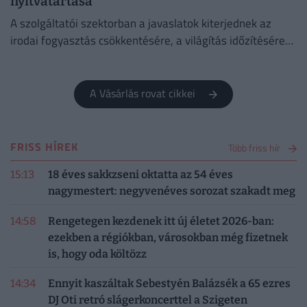
nyitvatartása
A szolgáltatói szektorban a javaslatok kiterjednek az
irodai fogyasztás csökkentésére, a világítás időzítésére
és a lifthasználatra is.
A Vásárlás rovat cikkei
FRISS HÍREK
Több friss hír
15:13
18 éves sakkzseni oktatta az 54 éves
nagymestert: negyvenéves sorozat szakadt meg
14:58
Rengetegen kezdenek itt új életet 2026-ban:
ezekben a régiókban, városokban még fizetnek
is, hogy oda költözz
14:34
Ennyit kaszáltak Sebestyén Balázsék a 65 ezres
DJ Oti retró slágerkoncerttel a Szigeten