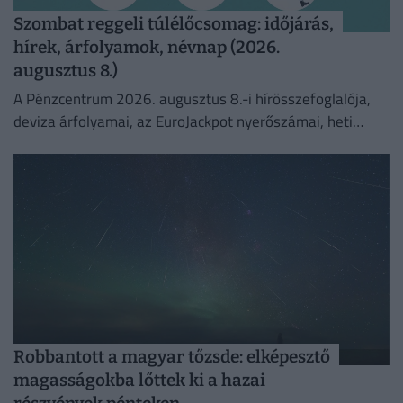
Szombat reggeli túlélőcsomag: időjárás,
hírek, árfolyamok, névnap (2026.
augusztus 8.)
A Pénzcentrum 2026. augusztus 8.-i hírösszefoglalója,
deviza árfolyamai, az EuroJackpot nyerőszámai, heti
akciók és várható időjárás egy helyen!
Robbantott a magyar tőzsde: elképesztő
magasságokba lőttek ki a hazai