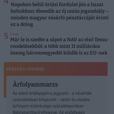
4
Napokon belül óriási fordulat jön a hazai
boltokban: élesedik az új uniós jogszabály –
minden magyar vásárló pénztárcáját érinti
ez a dolog
5
4 hete
Már le is szedte a sápot a NAV az első Temu-
rendelésekből: a több mint 11 milliárdos
összeg háromnegyedét küldik is az EU-nak
PÉNZÜGYI KISOKOS
Árfolyammarzs
Az adott értékpapírra jegyzett - a névérték
százalékában kifejezett - vételi és eladási
árfolyam különbsége százalékpontban
(bázispontban) kifejezve. Az elsődleges