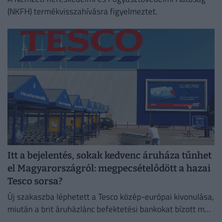
(NKFH) termékvisszahívásra figyelmeztet.
Itt a bejelentés, sokak kedvenc áruháza tűnhet
el Magyarországról: megpecsételődött a hazai
Tesco sorsa?
Új szakaszba léphetett a Tesco közép-európai kivonulása,
miután a brit áruházlánc befektetési bankokat bízott meg
az értékesítés előkészítésével.