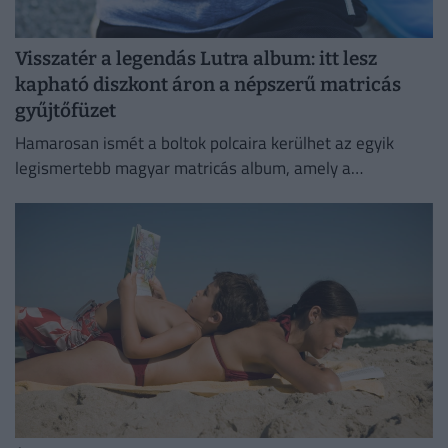
Visszatér a legendás Lutra album: itt lesz
kapható diszkont áron a népszerű matricás
gyűjtőfüzet
Hamarosan ismét a boltok polcaira kerülhet az egyik
legismertebb magyar matricás album, amely a
kilencvenes évek elején gyerekek ezreinek szerzett
felejthetetlen élményeket.