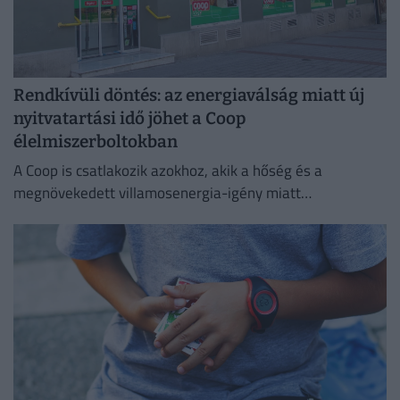
Rendkívüli döntés: az energiaválság miatt új
nyitvatartási idő jöhet a Coop
élelmiszerboltokban
A Coop is csatlakozik azokhoz, akik a hőség és a
megnövekedett villamosenergia-igény miatt
energiatakarékossági intézkedéseket vezetnek be.