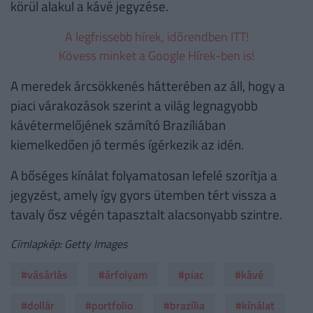
körül alakul a kávé jegyzése.
A legfrissebb hírek, időrendben ITT!
Kövess minket a Google Hírek-ben is!
A meredek árcsökkenés hátterében az áll, hogy a
piaci várakozások szerint a világ legnagyobb
kávétermelőjének számító Brazíliában
kiemelkedően jó termés ígérkezik az idén.
A bőséges kínálat folyamatosan lefelé szorítja a
jegyzést, amely így gyors ütemben tért vissza a
tavaly ősz végén tapasztalt alacsonyabb szintre.
Címlapkép: Getty Images
#vásárlás
#árfolyam
#piac
#kávé
#dollár
#portfolio
#brazília
#kínálat