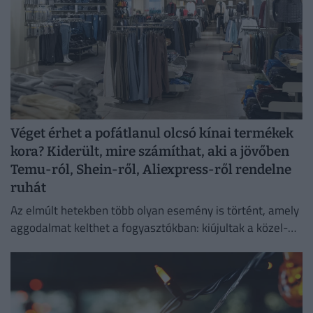
Véget érhet a pofátlanul olcsó kínai termékek
kora? Kiderült, mire számíthat, aki a jövőben
Temu-ról, Shein-ről, Aliexpress-ről rendelne
ruhát
Az elmúlt hetekben több olyan esemény is történt, amely
aggodalmat kelthet a fogyasztókban: kiújultak a közel-
keleti feszültségek, miközben az Európai Unió új
vámokról is döntött.