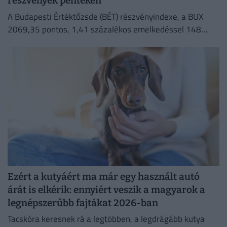
részvények pénteken
A Budapesti Értéktőzsde (BÉT) részvényindexe, a BUX
2069,35 pontos, 1,41 százalékos emelkedéssel 148
632,55 ponton zárt pénteken.
Ezért a kutyáért ma már egy használt autó
árát is elkérik: ennyiért veszik a magyarok a
legnépszerűbb fajtákat 2026-ban
Tacskóra keresnek rá a legtöbben, a legdrágább kutya