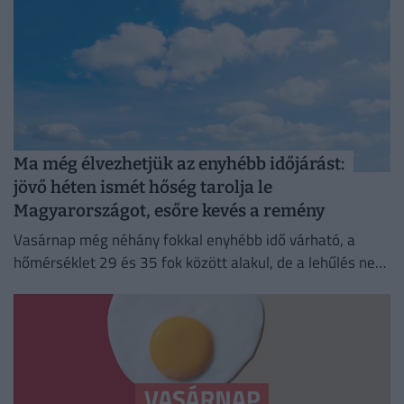
Ma még élvezhetjük az enyhébb időjárást:
jövő héten ismét hőség tarolja le
Magyarországot, esőre kevés a remény
Vasárnap még néhány fokkal enyhébb idő várható, a
hőmérséklet 29 és 35 fok között alakul, de a lehűlés nem
tart sokáig.