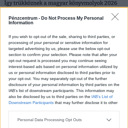
Így trükköznek a magyar könyvmolyok 2026
nyarán: elszálltak a könyvárak, most minden
forintot meg kell menteni
Pénzcentrum -
Do Not Process My Personal
Information
Kitart a magyarok könyvvásárlási kedve a nyáron, de a
drágulás már óvatosabb költésre készteti az olvasókat.
If you wish to opt-out of the sale, sharing to third parties, or
processing of your personal or sensitive information for
targeted advertising by us, please use the below opt-out
section to confirm your selection. Please note that after your
opt-out request is processed you may continue seeing
interest-based ads based on personal information utilized by
us or personal information disclosed to third parties prior to
your opt-out. You may separately opt-out of the further
disclosure of your personal information by third parties on the
IAB’s list of downstream participants. This information may
also be disclosed by us to third parties on the
IAB’s List of
Downstream Participants
that may further disclose it to other
third parties.
Mennyi egy ékszerteknős ára 2026-ban,
Personal Data Processing Opt Outs
mennyibe kerül a tartása? Minden válasz egy