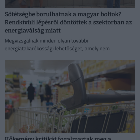
Sötétségbe borulhatnak a magyar boltok?
Rendkívüli lépésről döntöttek a szektorban az
energiaválság miatt
Megvizsgálnak minden olyan további
energiatakarékossági lehetőséget, amely nem
veszélyezteti az üzletmenet folytonosságát és a vásárlók
zökkenőmentes kiszolgálását.
Kőkemény kritikát fogalmaztak meg a