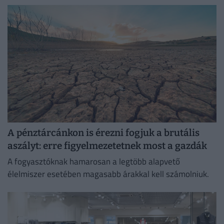
A pénztárcánkon is érezni fogjuk a brutális
aszályt: erre figyelmezetetnek most a gazdák
A fogyasztóknak hamarosan a legtöbb alapvető
élelmiszer esetében magasabb árakkal kell számolniuk.