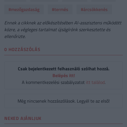
#mezőgazdaság
#termés
#árcsökkenés
Ennek a cikknek az előkészítésében AI-asszisztens működött
közre, a végleges tartalmat újságírónk szerkesztette és
ellenőrizte.
0 HOZZÁSZÓLÁS
Csak bejelentkezett felhasználó szólhat hozzá.
Belépés itt!
A kommentkezelési szabályzatot
itt találod
.
Még nincsenek hozzászólások. Legyél te az első!
NEKED AJÁNLJUK