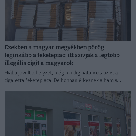
Ezekben a magyar megyékben pörög
leginkább a feketepiac: itt szívják a legtöbb
illegális cigit a magyarok
Hiába javult a helyzet, még mindig hatalmas üzlet a
cigaretta feketepiaca. De honnan érkeznek a hamis
cigaretták Magyarországra, és hol a legnagyobb a
feketepiac?