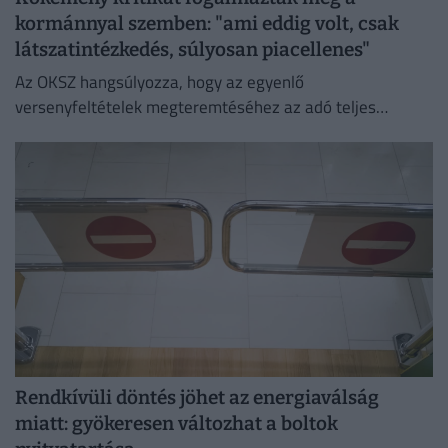
kormánnyal szemben: "ami eddig volt, csak
látszatintézkedés, súlyosan piacellenes"
Az OKSZ hangsúlyozza, hogy az egyenlő
versenyfeltételek megteremtéséhez az adó teljes
megszüntetése az egyetlen érdemi megoldás.
Rendkívüli döntés jöhet az energiaválság
miatt: gyökeresen változhat a boltok