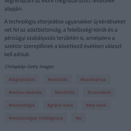
végrehajtani az előre meghatározott feltételek
alapján.
A technológia elterjedése ugyanakkor új kérdéseket
vet fel az adatbiztonság, a felelősségi körök és a
pénzügyi szabályozás területén is, amelyekre a
szektor szereplőinek a következő években választ
kell adniuk.
Címlapkép: Getty Images
#digitalizáció
#vásárlás
#bankkártya
#online vásárlás
#portfolio
#tranzakció
#technológia
#gránit bank
#otp bank
#mesterséges intelligencia
#ai