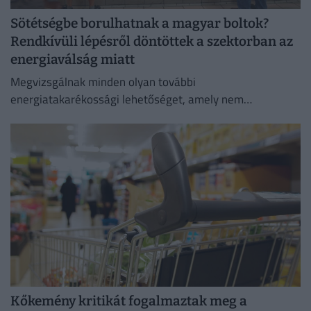
Sötétségbe borulhatnak a magyar boltok?
Rendkívüli lépésről döntöttek a szektorban az
energiaválság miatt
Megvizsgálnak minden olyan további
energiatakarékossági lehetőséget, amely nem
veszélyezteti az üzletmenet folytonosságát és a vásárlók
zökkenőmentes kiszolgálását.
Kőkemény kritikát fogalmaztak meg a