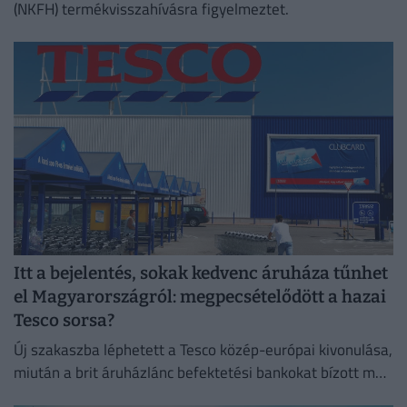
(NKFH) termékvisszahívásra figyelmeztet.
Itt a bejelentés, sokak kedvenc áruháza tűnhet
el Magyarországról: megpecsételődött a hazai
Tesco sorsa?
Új szakaszba léphetett a Tesco közép-európai kivonulása,
miután a brit áruházlánc befektetési bankokat bízott meg
az értékesítés előkészítésével.