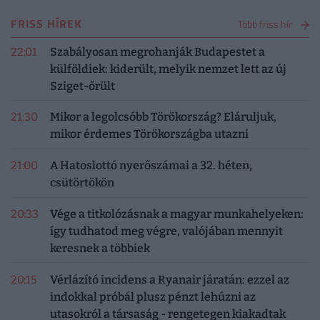
FRISS HÍREK
Több friss hír
22:01
Szabályosan megrohanják Budapestet a
külföldiek: kiderült, melyik nemzet lett az új
Sziget-őrült
21:30
Mikor a legolcsóbb Törökország? Eláruljuk,
mikor érdemes Törökországba utazni
21:00
A Hatoslottó nyerőszámai a 32. héten,
csütörtökön
20:33
Vége a titkolózásnak a magyar munkahelyeken:
így tudhatod meg végre, valójában mennyit
keresnek a többiek
20:15
Vérlázító incidens a Ryanair járatán: ezzel az
indokkal próbál plusz pénzt lehúzni az
utasokról a társaság - rengetegen kiakadtak