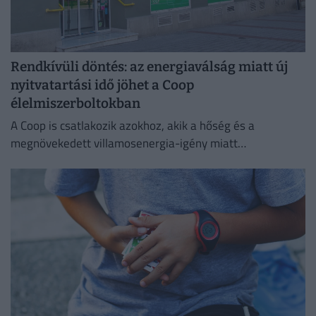
Rendkívüli döntés: az energiaválság miatt új
nyitvatartási idő jöhet a Coop
élelmiszerboltokban
A Coop is csatlakozik azokhoz, akik a hőség és a
megnövekedett villamosenergia-igény miatt
energiatakarékossági intézkedéseket vezetnek be.