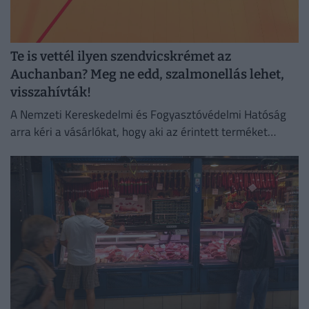
Te is vettél ilyen szendvicskrémet az
Auchanban? Meg ne edd, szalmonellás lehet,
visszahívták!
A Nemzeti Kereskedelmi és Fogyasztóvédelmi Hatóság
arra kéri a vásárlókat, hogy aki az érintett terméket
megvette, semmiképpen ne fogyassza el.