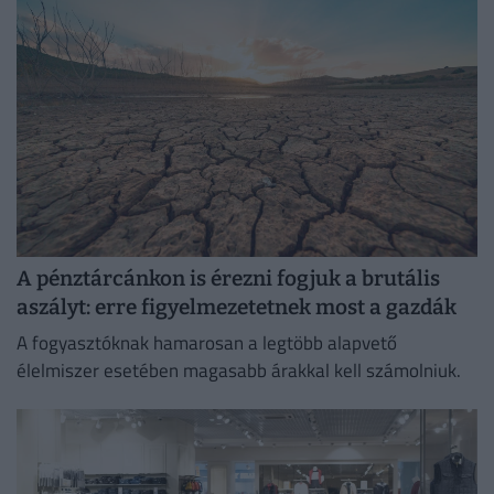
A pénztárcánkon is érezni fogjuk a brutális
aszályt: erre figyelmezetetnek most a gazdák
A fogyasztóknak hamarosan a legtöbb alapvető
élelmiszer esetében magasabb árakkal kell számolniuk.