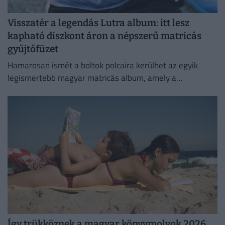
Visszatér a legendás Lutra album: itt lesz
kapható diszkont áron a népszerű matricás
gyűjtőfüzet
Hamarosan ismét a boltok polcaira kerülhet az egyik
legismertebb magyar matricás album, amely a
kilencvenes évek elején gyerekek ezreinek szerzett
felejthetetlen élményeket.
Így trükköznek a magyar könyvmolyok 2026