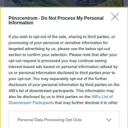
Pénzcentrum -
Do Not Process My Personal
Information
If you wish to opt-out of the sale, sharing to third parties, or
processing of your personal or sensitive information for
targeted advertising by us, please use the below opt-out
Ezeket a boltokat rohamozták meg a
section to confirm your selection. Please note that after your
opt-out request is processed you may continue seeing
magyarok: kiderült, hova hordjuk a legtöbb
interest-based ads based on personal information utilized by
pénzt
us or personal information disclosed to third parties prior to
A kiskereskedelmi forgalom az előző év azonos időszakit
your opt-out. You may separately opt-out of the further
3,0%-kal haladta meg, az előző hónaphoz képest 0,4%-
disclosure of your personal information by third parties on the
IAB’s list of downstream participants. This information may
kal mérséklődött
also be disclosed by us to third parties on the
IAB’s List of
Downstream Participants
that may further disclose it to other
third parties.
Personal Data Processing Opt Outs