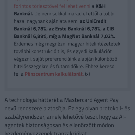
forintos törlesztővel fel lehet venni
a
K&H
Banknál.
De nem sokkal marad el ettől a többi
hazai nagybank ajánlata sem:
az UniCredit
Banknál 6,78%, az Erste Banknál 6,78%, a CIB
Banknál 6,89%, míg a MagNet Banknál 7,02%.
Érdemes még megnézni magyar hitelintézetetek
további konstrukcióit is, és egyedi kalkulációt
végezni, saját preferenciáink alapján különböző
hitelösszegekre és futamidőkre. Ehhez keresd
fel a
Pénzcentrum kalkulátorát.
(x)
A technológia hátterét a Mastercard Agent Pay
nevű rendszere biztosítja. Ez egy olyan protokoll- és
szabályrendszer, amely lehetővé teszi, hogy az AI-
agentek biztonságosan és ellenőrzött módon
kezdeményezzenek tranzakciókat.