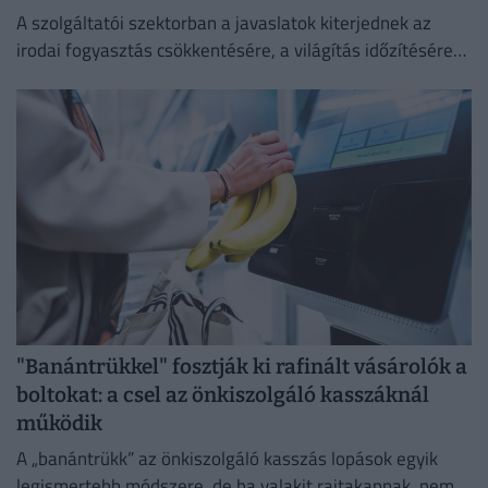
A szolgáltatói szektorban a javaslatok kiterjednek az
irodai fogyasztás csökkentésére, a világítás időzítésére
és a lifthasználatra is.
"Banántrükkel" fosztják ki rafinált vásárolók a
boltokat: a csel az önkiszolgáló kasszáknál
működik
A „banántrükk” az önkiszolgáló kasszás lopások egyik
legismertebb módszere, de ha valakit rajtakapnak, nem