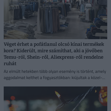
Véget érhet a pofátlanul olcsó kínai termékek
kora? Kiderült, mire számíthat, aki a jövőben
Temu-ról, Shein-ről, Aliexpress-ről rendelne
ruhát
Az elmúlt hetekben több olyan esemény is történt, amely
aggodalmat kelthet a fogyasztókban: kiújultak a közel-
keleti feszültségek, miközben az Európai Unió új
vámokról is döntött.