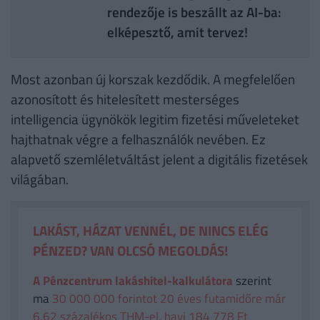
rendezője is beszállt az AI-ba:
elképesztő, amit tervez!
Most azonban új korszak kezdődik. A megfelelően
azonosított és hitelesített mesterséges
intelligencia ügynökök legitim fizetési műveleteket
hajthatnak végre a felhasználók nevében. Ez
alapvető szemléletváltást jelent a digitális fizetések
világában.
LAKÁST, HÁZAT VENNÉL, DE NINCS ELÉG
PÉNZED? VAN OLCSÓ MEGOLDÁS!
A Pénzcentrum lakáshitel-kalkulátora
szerint
ma
30 000 000 forintot 20 éves futamidőre már
6,62 százalékos THM-el, havi 184 778 Ft