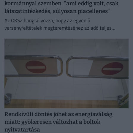
kormánnyal szemben: "ami eddig volt, csak
látszatintézkedés, súlyosan piacellenes"
Az OKSZ hangsúlyozza, hogy az egyenlő
versenyfeltételek megteremtéséhez az adó teljes
megszüntetése az egyetlen érdemi megoldás.
Rendkívüli döntés jöhet az energiaválság
miatt: gyökeresen változhat a boltok
nyitvatartása