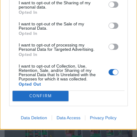
I want to opt-out of the Sharing of my
personal data.
Opted In
I want to opt-out of the Sale of my
Personal Data.
Opted In
Ezekben a magyar megyékben pörög
I want to opt-out of processing my
Personal Data for Targeted Advertising.
leginkább a feketepiac: itt szívják a legtöbb
Opted In
illegális cigit a magyarok
I want to opt-out of Collection, Use,
Hiába javult a helyzet, még mindig hatalmas üzlet a
Retention, Sale, and/or Sharing of my
Personal Data that Is Unrelated with the
cigaretta feketepiaca. De honnan érkeznek a hamis
Purposes for which it was collected.
cigaretták Magyarországra, és hol a legnagyobb a
Opted Out
feketepiac?
CONFIRM
Data Deletion
Data Access
Privacy Policy