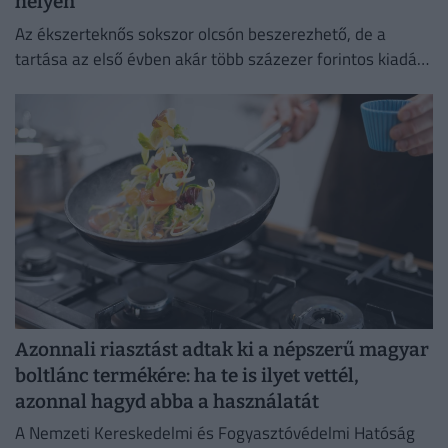
helyen
Az ékszerteknős sokszor olcsón beszerezhető, de a
tartása az első évben akár több százezer forintos kiadás
is lehet. Mutatjuk, miből áll össze a teknőstartás
költsége!
Azonnali riasztást adtak ki a népszerű magyar
boltlánc termékére: ha te is ilyet vettél,
azonnal hagyd abba a használatát
A Nemzeti Kereskedelmi és Fogyasztóvédelmi Hatóság