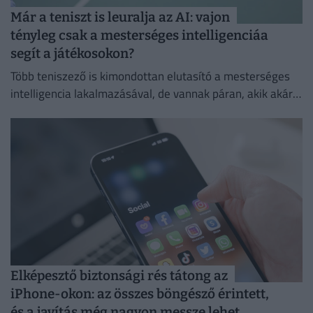
Már a teniszt is leuralja az AI: vajon
tényleg csak a mesterséges intelligenciáa
segít a játékosokon?
Több teniszező is kimondottan elutasító a mesterséges
intelligencia lakalmazásával, de vannak páran, akik akár a
mindennapi életben is használják
Elképesztő biztonsági rés tátong az
iPhone-okon: az összes böngésző érintett,
és a javítás még nagyon messze lehet