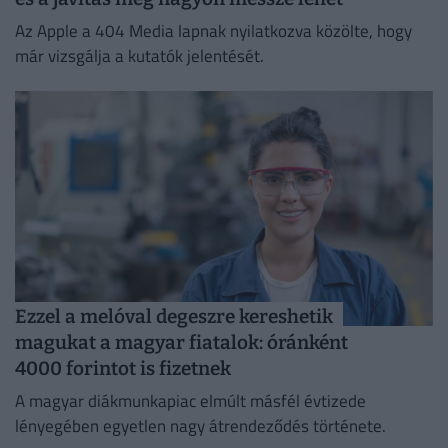
Az Apple a 404 Media lapnak nyilatkozva közölte, hogy
már vizsgálja a kutatók jelentését.
Ezzel a melóval degeszre kereshetik
magukat a magyar fiatalok: óránként
4000 forintot is fizetnek
A magyar diákmunkapiac elmúlt másfél évtizede
lényegében egyetlen nagy átrendeződés története.