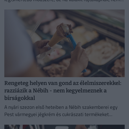
lesz boldog.
Rengeteg helyen van gond az élelmiszerekkel:
razziázik a Nébih - nem kegyelmeznek a
bírságokkal
A nyári szezon első heteiben a Nébih szakemberei egy
Pest vármegyei jégkrém és cukrászati termékeket
előállító létesítménnyel szemben eljárást indítottak.