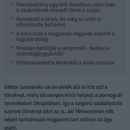
Pornóbotrány egy brit Tescóban: nem csak
a vásárlóknak maradt tátva a szája!
Pornózott a celeb, és még az adót is
elfelejtette befizetni
A szex csak a magyarok negyede szerint a
legjobb dolog
Kínában betiltják a netpornót - bajban a
számítógépgyártók!
Felbosszantotta Amerikát a kínai cenzúra
Viktor Juscsenko ukrán elnök alá is írta azt a
törvényt, mely törvényen kívül helyezi a pornográf
termékeket Ukrajnában, így a szigorú szabályozás
szerint törvényt sért az is, aki félmeztelen nők
képét tartalmazó magazint tart otthon az ágy
alatt.