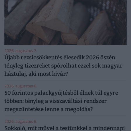
2026. augusztus 7.
Újabb rezsicsökkentés élesedik 2026 őszén:
tényleg tízezreket spórolhat ezzel sok magyar
háztulaj, aki most kivár?
2026. augusztus 6.
50 forintos palackgyűjtésből élnek túl egyre
többen: tényleg a visszaváltási rendszer
megszüntetése lenne a megoldás?
2026. augusztus 6.
Sokkoló, mit művel a testünkkel a mindennapi