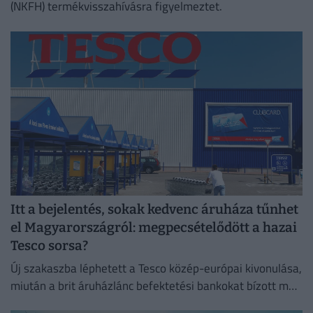
(NKFH) termékvisszahívásra figyelmeztet.
Itt a bejelentés, sokak kedvenc áruháza tűnhet
el Magyarországról: megpecsételődött a hazai
Tesco sorsa?
Új szakaszba léphetett a Tesco közép-európai kivonulása,
miután a brit áruházlánc befektetési bankokat bízott meg
az értékesítés előkészítésével.