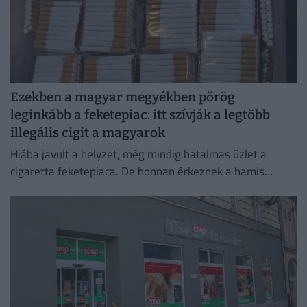
Ezekben a magyar megyékben pörög
leginkább a feketepiac: itt szívják a legtöbb
illegális cigit a magyarok
Hiába javult a helyzet, még mindig hatalmas üzlet a
cigaretta feketepiaca. De honnan érkeznek a hamis
cigaretták Magyarországra, és hol a legnagyobb a
feketepiac?