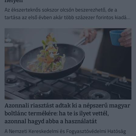
helyen
Az ékszerteknős sokszor olcsón beszerezhető, de a
tartása az első évben akár több százezer forintos kiadás
is lehet. Mutatjuk, miből áll össze a teknőstartás
költsége!
Azonnali riasztást adtak ki a népszerű magyar
boltlánc termékére: ha te is ilyet vettél,
azonnal hagyd abba a használatát
A Nemzeti Kereskedelmi és Fogyasztóvédelmi Hatóság