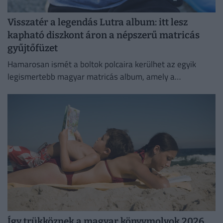
Visszatér a legendás Lutra album: itt lesz
kapható diszkont áron a népszerű matricás
gyűjtőfüzet
Hamarosan ismét a boltok polcaira kerülhet az egyik
legismertebb magyar matricás album, amely a
kilencvenes évek elején gyerekek ezreinek szerzett
felejthetetlen élményeket.
Így trükköznek a magyar könyvmolyok 2026