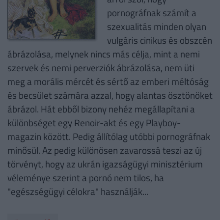
pornográfnak számít a
szexualitás minden olyan
vulgáris cinikus és obszcén
ábrázolása, melynek nincs más célja, mint a nemi
szervek és nemi perverziók ábrázolása, nem üti
meg a morális mércét és sértő az emberi méltóság
és becsület számára azzal, hogy alantas ösztönöket
ábrázol. Hát ebből bizony nehéz megállapítani a
különbséget egy Renoir-akt és egy Playboy-
magazin között. Pedig állítólag utóbbi pornográfnak
minősül. Az pedig különösen zavarossá teszi az új
törvényt, hogy az ukrán igazságügyi minisztérium
véleménye szerint a pornó nem tilos, ha
"egészségügyi célokra" használják...