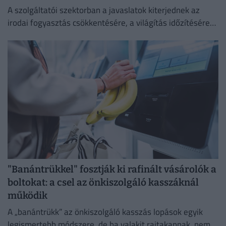
A szolgáltatói szektorban a javaslatok kiterjednek az
irodai fogyasztás csökkentésére, a világítás időzítésére
és a lifthasználatra is.
"Banántrükkel" fosztják ki rafinált vásárolók a
boltokat: a csel az önkiszolgáló kasszáknál
működik
A „banántrükk” az önkiszolgáló kasszás lopások egyik
legismertebb módszere, de ha valakit rajtakapnak, nem