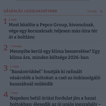
VÁSÁRLÁS LEGOLVASOTTABB
Tovább
1
4 hete
Most közölte a Pepco Group, kivonulnak,
vége egy korszaknak: teljesen más útra tér
át a boltlánc
2
1 hónapja
Mennyibe kerül egy klíma beszerelése? Egy
klíma ára, minden költsége 2026-ban
3
4 napja
"Banántrükkel" fosztják ki rafinált
vásárolók a boltokat: a csel az önkiszolgáló
kasszáknál működik
4
1 hete
Napokon belül óriási fordulat jön a hazai
boltokban: élesedik az új uniós jogszabály –