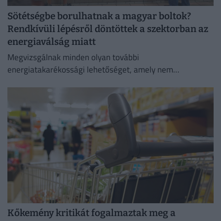
Sötétségbe borulhatnak a magyar boltok?
Rendkívüli lépésről döntöttek a szektorban az
energiaválság miatt
Megvizsgálnak minden olyan további
energiatakarékossági lehetőséget, amely nem
veszélyezteti az üzletmenet folytonosságát és a vásárlók
zökkenőmentes kiszolgálását.
Kőkemény kritikát fogalmaztak meg a