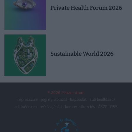
Private Health Forum 2026
Sustainable World 2026
© 2026 Pénzcentrum
impresszum
jogi nyilatkozat
kapcsolat
süti beállítások
adatvédelem
médiaajánlat
kommentkezelés
ÁSZF
RSS