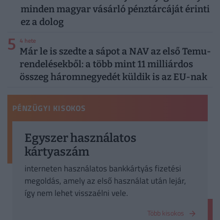
minden magyar vásárló pénztárcáját érinti
ez a dolog
5
4 hete
Már le is szedte a sápot a NAV az első Temu-
rendelésekből: a több mint 11 milliárdos
összeg háromnegyedét küldik is az EU-nak
PÉNZÜGYI KISOKOS
Egyszer használatos
kártyaszám
interneten használatos bankkártyás fizetési
megoldás, amely az első használat után lejár,
így nem lehet visszaélni vele.
Több kisokos