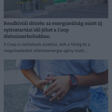
Rendkívüli döntés: az energiaválság miatt új
nyitvatartási idő jöhet a Coop
élelmiszerboltokban
A Coop is csatlakozik azokhoz, akik a hőség és a
megnövekedett villamosenergia-igény miatt
energiatakarékossági intézkedéseket vezetnek be.