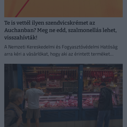
Te is vettél ilyen szendvicskrémet az
Auchanban? Meg ne edd, szalmonellás lehet,
visszahívták!
A Nemzeti Kereskedelmi és Fogyasztóvédelmi Hatóság
arra kéri a vásárlókat, hogy aki az érintett terméket
megvette, semmiképpen ne fogyassza el.