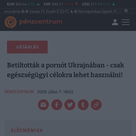
EUR
365.44
0.02
CHF
390.21
-0.13
USD
317.11
0.14
ros
0-0
Vasas FC
|
Győri ETO FC
4-0
Nyíregyháza
|
Újpest FC
4-2
Debreceni VS
VÁSÁRLÁS
Betiltották a pornót Ukrajnában - csak
egészségügyi célokra lehet használni!
PÉNZCENTRUM
2009. július 7. 18:02
ELŐZMÉNYEK