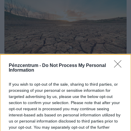
Pénzcentrum -
Do Not Process My Personal
Information
A pénztárcánkon is érezni fogjuk a brutális
aszályt: erre figyelmezetetnek most a gazdák
If you wish to opt-out of the sale, sharing to third parties, or
A fogyasztóknak hamarosan a legtöbb alapvető
processing of your personal or sensitive information for
élelmiszer esetében magasabb árakkal kell számolniuk.
targeted advertising by us, please use the below opt-out
section to confirm your selection. Please note that after your
opt-out request is processed you may continue seeing
interest-based ads based on personal information utilized by
us or personal information disclosed to third parties prior to
your opt-out. You may separately opt-out of the further