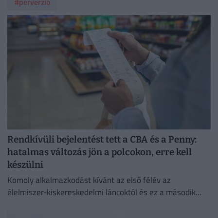
#perverzió
Rendkívüli bejelentést tett a CBA és a Penny:
hatalmas változás jön a polcokon, erre kell
készülni
Komoly alkalmazkodást kívánt az első félév az
élelmiszer-kiskereskedelmi láncoktól és ez a második
félévben is így marad.