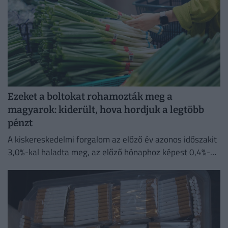
Ezeket a boltokat rohamozták meg a
magyarok: kiderült, hova hordjuk a legtöbb
pénzt
A kiskereskedelmi forgalom az előző év azonos időszakit
3,0%-kal haladta meg, az előző hónaphoz képest 0,4%-
kal mérséklődött