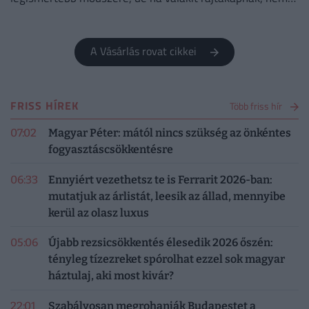
lesz boldog.
A Vásárlás rovat cikkei
FRISS HÍREK
Több friss hír
07:02
Magyar Péter: mától nincs szükség az önkéntes
fogyasztáscsökkentésre
06:33
Ennyiért vezethetsz te is Ferrarit 2026-ban:
mutatjuk az árlistát, leesik az állad, mennyibe
kerül az olasz luxus
05:06
Újabb rezsicsökkentés élesedik 2026 őszén:
tényleg tízezreket spórolhat ezzel sok magyar
háztulaj, aki most kivár?
22:01
Szabályosan megrohanják Budapestet a