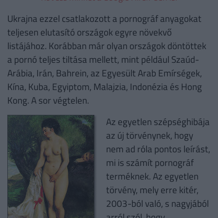
Ukrajna ezzel csatlakozott a pornográf anyagokat
teljesen elutasító országok egyre növekvő
listájához. Korábban már olyan országok döntöttek
a pornó teljes tiltása mellett, mint például Szaúd-
Arábia, Irán, Bahrein, az Egyesült Arab Emírségek,
Kína, Kuba, Egyiptom, Malajzia, Indonézia és Hong
Kong. A sor végtelen.
Az egyetlen szépséghibája
az új törvénynek, hogy
nem ad róla pontos leírást,
mi is számít pornográf
terméknek. Az egyetlen
törvény, mely erre kitér,
2003-ból való, s nagyjából
arról szól, hogy