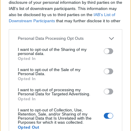
disclosure of your personal information by third parties on the
IAB’s list of downstream participants. This information may
also be disclosed by us to third parties on the
IAB’s List of
Downstream Participants
that may further disclose it to other
third parties.
Personal Data Processing Opt Outs
I want to opt-out of the Sharing of my
Véget érhet a pofátlanul olcsó kínai termékek
personal data.
Opted In
kora? Kiderült, mire számíthat, aki a jövőben
Temu-ról, Shein-ről, Aliexpress-ről rendelne
I want to opt-out of the Sale of my
Personal Data.
ruhát
Opted In
Az elmúlt hetekben több olyan esemény is történt, amely
I want to opt-out of processing my
aggodalmat kelthet a fogyasztókban: kiújultak a közel-
Personal Data for Targeted Advertising.
keleti feszültségek, miközben az Európai Unió új
Opted In
vámokról is döntött.
I want to opt-out of Collection, Use,
Retention, Sale, and/or Sharing of my
Personal Data that Is Unrelated with the
Purposes for which it was collected.
Opted Out