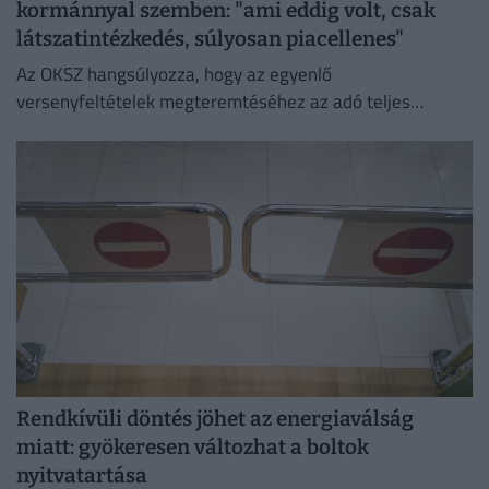
kormánnyal szemben: "ami eddig volt, csak
látszatintézkedés, súlyosan piacellenes"
Az OKSZ hangsúlyozza, hogy az egyenlő
versenyfeltételek megteremtéséhez az adó teljes
megszüntetése az egyetlen érdemi megoldás.
Rendkívüli döntés jöhet az energiaválság
miatt: gyökeresen változhat a boltok
nyitvatartása