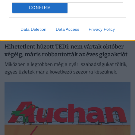
CONFIRM
Data Deletion
Data Access
Privacy Policy
Hihetetlent húzott TEDi: nem vártak október
végéig, máris robbantották az éves gigaakciót
Miközben a legtöbben még a nyári szabadságukat töltik,
egyes üzletek már a következő szezonra készülnek.