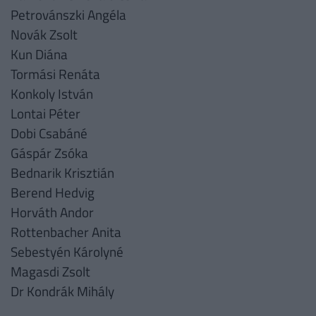
Petrovánszki Angéla
Novák Zsolt
Kun Diána
Tormási Renáta
Konkoly István
Lontai Péter
Dobi Csabáné
Gáspár Zsóka
Bednarik Krisztián
Berend Hedvig
Horváth Andor
Rottenbacher Anita
Sebestyén Károlyné
Magasdi Zsolt
Dr Kondrák Mihály