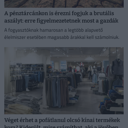
A pénztárcánkon is érezni fogjuk a brutális
aszályt: erre figyelmezetetnek most a gazdák
A fogyasztóknak hamarosan a legtöbb alapvető
élelmiszer esetében magasabb árakkal kell számolniuk.
Véget érhet a pofátlanul olcsó kínai termékek
kora? Kiderült, mire számíthat, aki a jövőben