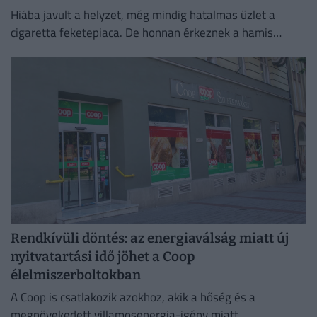
Hiába javult a helyzet, még mindig hatalmas üzlet a
cigaretta feketepiaca. De honnan érkeznek a hamis
cigaretták Magyarországra, és hol a legnagyobb a
feketepiac?
Rendkívüli döntés: az energiaválság miatt új
nyitvatartási idő jöhet a Coop
élelmiszerboltokban
A Coop is csatlakozik azokhoz, akik a hőség és a
megnövekedett villamosenergia-igény miatt