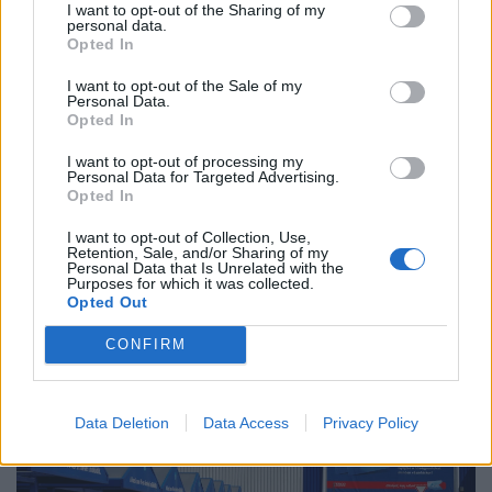
I want to opt-out of the Sharing of my
personal data.
Opted In
I want to opt-out of the Sale of my
Personal Data.
Opted In
Azonnali riasztást adtak ki a népszerű magyar
I want to opt-out of processing my
Personal Data for Targeted Advertising.
boltlánc termékére: ha te is ilyet vettél,
Opted In
azonnal hagyd abba a használatát
I want to opt-out of Collection, Use,
A Nemzeti Kereskedelmi és Fogyasztóvédelmi Hatóság
Retention, Sale, and/or Sharing of my
Personal Data that Is Unrelated with the
(NKFH) termékvisszahívásra figyelmeztet.
Purposes for which it was collected.
Opted Out
CONFIRM
Data Deletion
Data Access
Privacy Policy