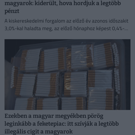
magyarok: kiderült, hova hordjuk a legtöbb
pénzt
A kiskereskedelmi forgalom az előző év azonos időszakit
3,0%-kal haladta meg, az előző hónaphoz képest 0,4%-
kal mérséklődött
Ezekben a magyar megyékben pörög
leginkább a feketepiac: itt szívják a legtöbb
illegális cigit a magyarok