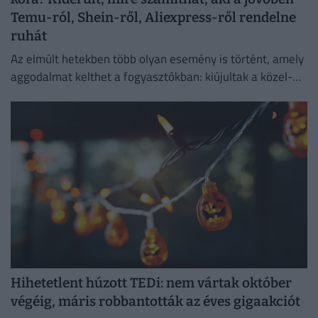
Temu-ról, Shein-ről, Aliexpress-ről rendelne
ruhát
Az elmúlt hetekben több olyan esemény is történt, amely
aggodalmat kelthet a fogyasztókban: kiújultak a közel-
keleti feszültségek, miközben az Európai Unió új
vámokról is döntött.
Hihetetlent húzott TEDi: nem vártak október
végéig, máris robbantották az éves gigaakciót