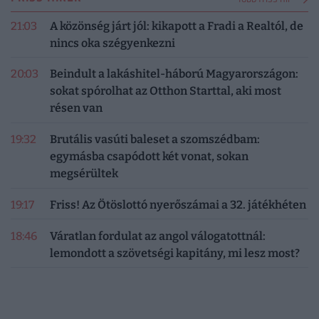
21:03
A közönség járt jól: kikapott a Fradi a Realtól, de
nincs oka szégyenkezni
20:03
Beindult a lakáshitel-háború Magyarországon:
sokat spórolhat az Otthon Starttal, aki most
résen van
19:32
Brutális vasúti baleset a szomszédbam:
egymásba csapódott két vonat, sokan
megsérültek
19:17
Friss! Az Ötöslottó nyerőszámai a 32. játékhéten
18:46
Váratlan fordulat az angol válogatottnál:
lemondott a szövetségi kapitány, mi lesz most?