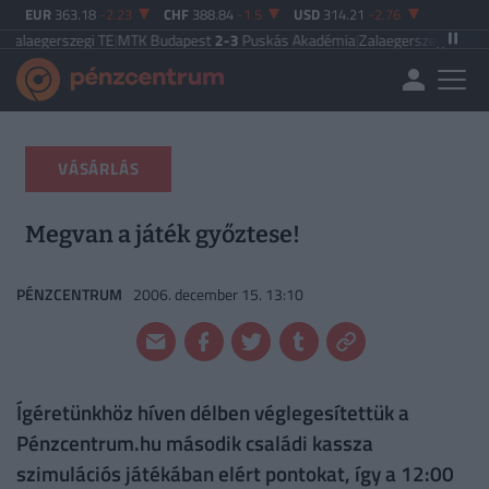
EUR
363.18
-2.23
CHF
388.84
-1.5
USD
314.21
-2.76
zegi TE
|
MTK Budapest
2-3
Puskás Akadémia
|
Zalaegerszegi TE
5-2
Paksi FC
|
VÁSÁRLÁS
Megvan a játék győztese!
PÉNZCENTRUM
2006. december 15. 13:10
Ígéretünkhöz híven délben véglegesítettük a
Pénzcentrum.hu második családi kassza
szimulációs játékában elért pontokat, így a 12:00