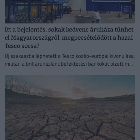
Itt a bejelentés, sokak kedvenc áruháza tűnhet
el Magyarországról: megpecsételődött a hazai
Tesco sorsa?
Új szakaszba léphetett a Tesco közép-európai kivonulása,
miután a brit áruházlánc befektetési bankokat bízott meg
az értékesítés előkészítésével.