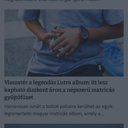
energiatakarékossági intézkedéseket vezetnek be.
Visszatér a legendás Lutra album: itt lesz
kapható diszkont áron a népszerű matricás
gyűjtőfüzet
Hamarosan ismét a boltok polcaira kerülhet az egyik
legismertebb magyar matricás album, amely a
kilencvenes évek elején gyerekek ezreinek szerzett
felejthetetlen élményeket.