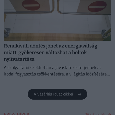
Rendkívüli döntés jöhet az energiaválság
miatt: gyökeresen változhat a boltok
nyitvatartása
A szolgáltatói szektorban a javaslatok kiterjednek az
irodai fogyasztás csökkentésére, a világítás időzítésére
és a lifthasználatra is.
A Vásárlás rovat cikkei
FRISS HÍREK
Több friss hír