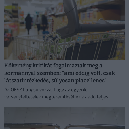
Kőkemény kritikát fogalmaztak meg a
kormánnyal szemben: "ami eddig volt, csak
látszatintézkedés, súlyosan piacellenes"
Az OKSZ hangsúlyozza, hogy az egyenlő
versenyfeltételek megteremtéséhez az adó teljes
megszüntetése az egyetlen érdemi megoldás.