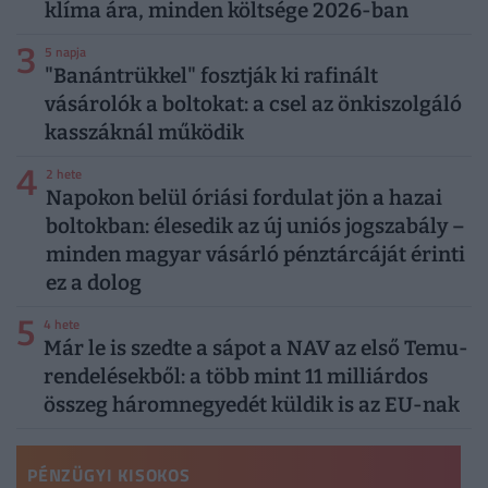
klíma ára, minden költsége 2026-ban
3
5 napja
"Banántrükkel" fosztják ki rafinált
vásárolók a boltokat: a csel az önkiszolgáló
kasszáknál működik
4
2 hete
Napokon belül óriási fordulat jön a hazai
boltokban: élesedik az új uniós jogszabály –
minden magyar vásárló pénztárcáját érinti
ez a dolog
5
4 hete
Már le is szedte a sápot a NAV az első Temu-
rendelésekből: a több mint 11 milliárdos
összeg háromnegyedét küldik is az EU-nak
PÉNZÜGYI KISOKOS