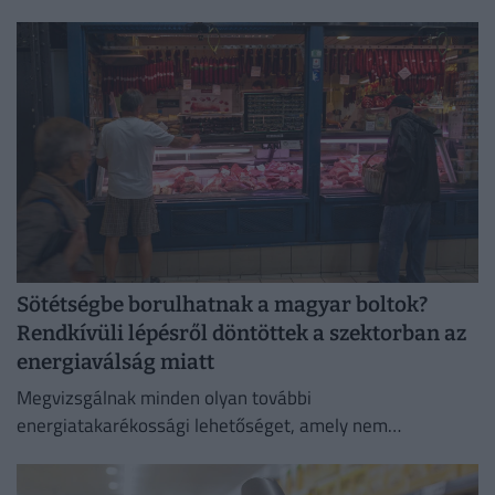
megvette, semmiképpen ne fogyassza el.
Sötétségbe borulhatnak a magyar boltok?
Rendkívüli lépésről döntöttek a szektorban az
energiaválság miatt
Megvizsgálnak minden olyan további
energiatakarékossági lehetőséget, amely nem
veszélyezteti az üzletmenet folytonosságát és a vásárlók
zökkenőmentes kiszolgálását.