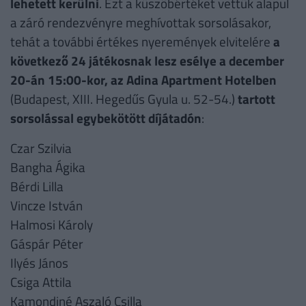
lehetett kerülni
. Ezt a küszöbértéket vettük alapul
a záró rendezvényre meghívottak sorsolásakor,
tehát a további értékes nyeremények elvitelére
a
következő 24 játékosnak lesz esélye a december
20-án 15:00-kor, az Adina Apartment Hotelben
(Budapest, XIII. Hegedűs Gyula u. 52-54.)
tartott
sorsolással egybekötött díjátadón
:
Czar Szilvia
Bangha Ágika
Bérdi Lilla
Vincze István
Halmosi Károly
Gáspár Péter
Ilyés János
Csiga Attila
Kamondiné Aszaló Csilla