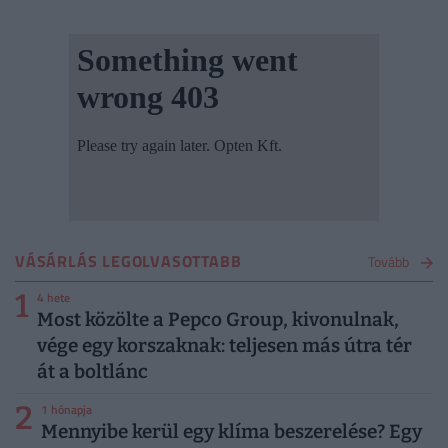
VÁSÁRLÁS LEGOLVASOTTABB
Tovább
1
4 hete
Most közölte a Pepco Group, kivonulnak,
vége egy korszaknak: teljesen más útra tér
át a boltlánc
2
1 hónapja
Mennyibe kerül egy klíma beszerelése? Egy