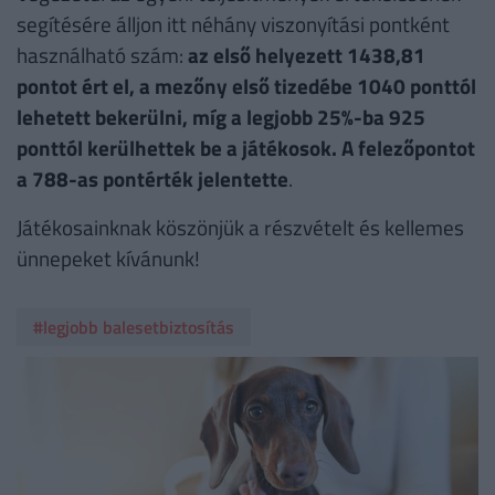
segítésére álljon itt néhány viszonyítási pontként
használható szám:
az első helyezett 1438,81
pontot ért el, a mezőny első tizedébe 1040 ponttól
lehetett bekerülni, míg a legjobb 25%-ba 925
ponttól kerülhettek be a játékosok. A felezőpontot
a 788-as pontérték jelentette
.
Játékosainknak köszönjük a részvételt és kellemes
ünnepeket kívánunk!
#legjobb balesetbiztosítás