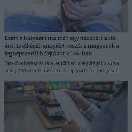
Ezért a kutyáért ma már egy használt autó
árát is elkérik: ennyiért veszik a magyarok a
legnépszerűbb fajtákat 2026-ban
Tacskóra keresnek rá a legtöbben, a legdrágább kutya
pedig 730 ezer forintért talált új gazdára a Jófogáson.