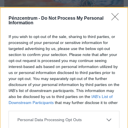
Pénzcentrum -
Do Not Process My Personal
Information
If you wish to opt-out of the sale, sharing to third parties, or
processing of your personal or sensitive information for
targeted advertising by us, please use the below opt-out
Mennyi egy ékszerteknős ára 2026-ban,
section to confirm your selection. Please note that after your
opt-out request is processed you may continue seeing
mennyibe kerül a tartása? Minden válasz egy
interest-based ads based on personal information utilized by
helyen
us or personal information disclosed to third parties prior to
Az ékszerteknős sokszor olcsón beszerezhető, de a
your opt-out. You may separately opt-out of the further
disclosure of your personal information by third parties on the
tartása az első évben akár több százezer forintos kiadás
IAB’s list of downstream participants. This information may
is lehet. Mutatjuk, miből áll össze a teknőstartás
also be disclosed by us to third parties on the
IAB’s List of
költsége!
Downstream Participants
that may further disclose it to other
third parties.
Personal Data Processing Opt Outs