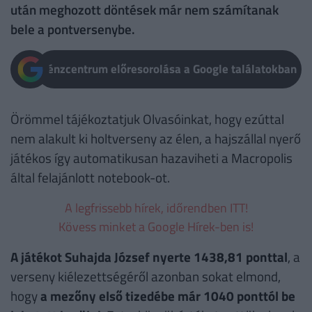
után meghozott döntések már nem számítanak
bele a pontversenybe.
Pénzcentrum előresorolása a Google találatokban
Örömmel tájékoztatjuk Olvasóinkat, hogy ezúttal
nem alakult ki holtverseny az élen, a hajszállal nyerő
játékos így automatikusan hazaviheti a Macropolis
által felajánlott notebook-ot.
A legfrissebb hírek, időrendben ITT!
Kövess minket a Google Hírek-ben is!
A játékot Suhajda József nyerte 1438,81 ponttal
, a
verseny kiélezettségéről azonban sokat elmond,
hogy
a mezőny első tizedébe már 1040 ponttól be