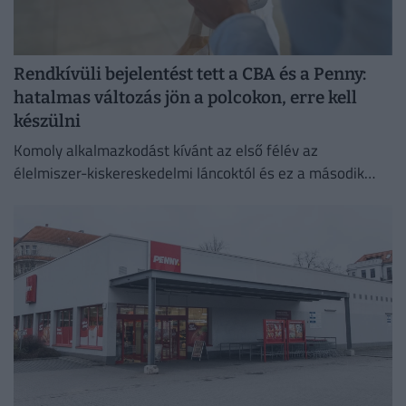
Rendkívüli bejelentést tett a CBA és a Penny:
hatalmas változás jön a polcokon, erre kell
készülni
Komoly alkalmazkodást kívánt az első félév az
élelmiszer-kiskereskedelmi láncoktól és ez a második
félévben is így marad.