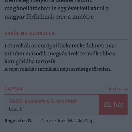
Nem elég mélyen a zsebbe nyúlni:
magánellátásban is egy évet kell várni a
magyar férfiaknak erre a műtétre
ERRŐL NE MARADJ LE!
Letarolták az európai kiskereskedelmet: már
minden második megvásárolt termék ebbe a
kategóriába tartozik
A saját márkás termékek népszerűsége töretlen.
NAPTÁR
Tovább
2026. augusztus 8. szombat
32. hét
László
Augusztus 8.
Nemzetközi Macska Nap