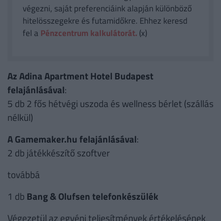
végezni, saját preferenciáink alapján különböző
hitelösszegekre és futamidőkre. Ehhez keresd
fel a
Pénzcentrum kalkulátorát.
(x)
Az Adina Apartment Hotel Budapest
felajánlásával
:
5 db 2 fős hétvégi uszoda és wellness bérlet (szállás
nélkül)
A Gamemaker.hu felajánlásával
:
2 db játékkészítő szoftver
továbbá
1 db
Bang & Olufsen telefonkészülék
Végezetül az egyéni teljesítmények értékelésének