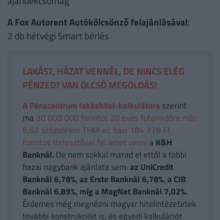
ajándékcsomag
A Fox Autorent Autókölcsönző felajánlásával
:
2 db hétvégi Smart bérlés
LAKÁST, HÁZAT VENNÉL, DE NINCS ELÉG
PÉNZED? VAN OLCSÓ MEGOLDÁS!
A Pénzcentrum lakáshitel-kalkulátora
szerint
ma
30 000 000 forintot 20 éves futamidőre már
6,62 százalékos THM-el, havi 184 778 Ft
forintos törlesztővel fel lehet venni
a
K&H
Banknál.
De nem sokkal marad el ettől a többi
hazai nagybank ajánlata sem:
az UniCredit
Banknál 6,78%, az Erste Banknál 6,78%, a CIB
Banknál 6,89%, míg a MagNet Banknál 7,02%.
Érdemes még megnézni magyar hitelintézetetek
további konstrukcióit is, és egyedi kalkulációt